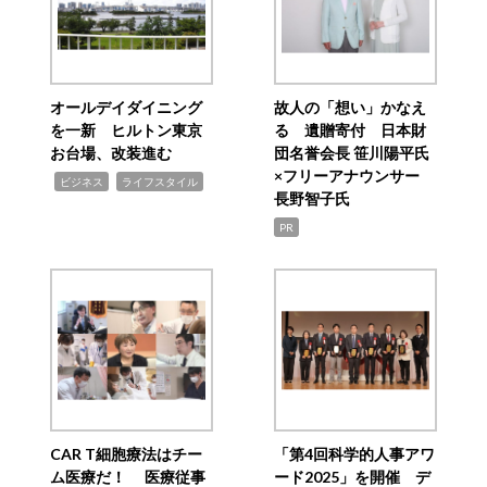
オールデイダイニング
故人の「想い」かなえ
を一新 ヒルトン東京
る 遺贈寄付 日本財
お台場、改装進む
団名誉会長 笹川陽平氏
×フリーアナウンサー
,
,
ビジネス
ライフスタイル
長野智子氏
PR
CAR T細胞療法はチー
「第4回科学的人事アワ
ム医療だ！ 医療従事
ード2025」を開催 デ