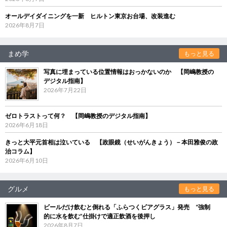
オールデイダイニングを一新 ヒルトン東京お台場、改装進む
2026年8月7日
まめ学
もっと見る
写真に埋まっている位置情報はおっかないのか 【岡嶋教授の
デジタル指南】
2026年7月22日
ゼロトラストって何？ 【岡嶋教授のデジタル指南】
2026年6月18日
きっと大平元首相は泣いている 【政眼鏡（せいがんきょう）－本田雅俊の政
治コラム】
2026年6月10日
グルメ
もっと見る
ビールだけ飲むと倒れる「ふらつくビアグラス」発売 “強制
的に水を飲む”仕掛けで適正飲酒を後押し
2026年8月7日