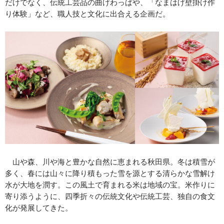
だけでなく、伝統工芸品の曲げわっぱや、「なまはげ壁掛け作
り体験」など、職人技と文化に出合える企画だ。
山や森、川や海と豊かな自然に恵まれる秋田県。冬は積雪が
多く、春には山々に降り積もった雪を源とする清らかな雪解け
水が大地を潤す。この風土で育まれる米は地域の宝。米作りに
寄り添うように、四季折々の伝統文化や伝統工芸、独自の食文
化が発展してきた。