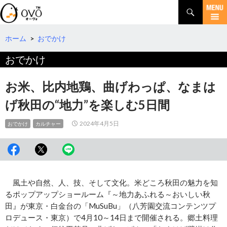
検
索
コ
ン
テ
ホーム
>
おでかけ
ン
おでかけ
ツ
へ
移
お米、比内地鶏、曲げわっぱ、なまは
動
げ秋田の“地力”を楽しむ5日間
2024年4月5日
おでかけ
カルチャー
風土や自然、人、技、そして文化。米どころ秋田の魅力を知
るポップアップショールーム『～地力あふれる～おいしい秋
田』が東京・白金台の「MuSuBu」（八芳園交流コンテンツプ
ロデュース・東京）で4月10～14日まで開催される。郷土料理