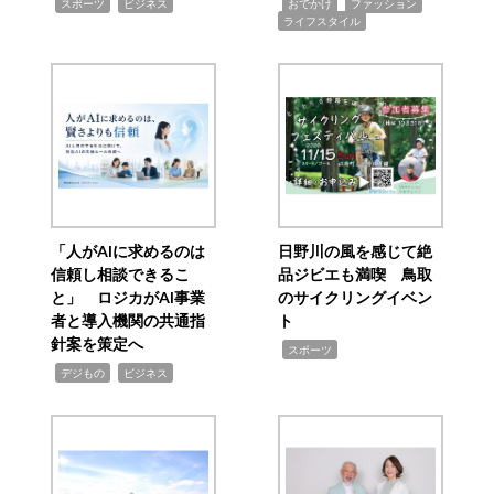
,
,
,
,
,
スポーツ
ビジネス
おでかけ
ファッション
ライフスタイル
「人がAIに求めるのは
日野川の風を感じて絶
信頼し相談できるこ
品ジビエも満喫 鳥取
と」 ロジカがAI事業
のサイクリングイベン
者と導入機関の共通指
ト
針案を策定へ
,
スポーツ
,
,
デジもの
ビジネス