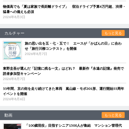
物価高でも「夏は家族で長距離ドライブ」 宿泊ドライブ予算4万円超、渋滞・
猛暑への備えも必須
2026年8月3日
カルチャー
もっと見る
旅の思い出を五・七・五で！ エースが「かばんの日」に合わ
せ「旅行川柳コンテスト」を開催
2026年8月7日
東野圭吾が選んだ「記憶に残る一文」はどれ？ 最新作『永遠の記憶』発売で
読者参加型キャンペーン
2026年8月7日
55年間、京の街を走り続けてきた車両 嵐山線・モボ301形、運行開始55周年
イベントを開催
2026年8月6日
動画
もっと見る
「100歳現役」目指すシニア1500人が集結 マンション管理代