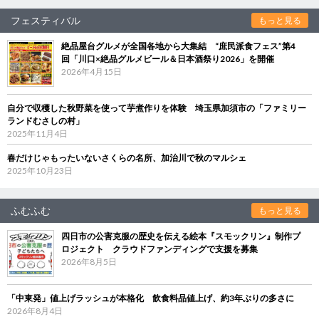
フェスティバル
もっと見る
絶品屋台グルメが全国各地から大集結 “庶民派食フェス”第4
回「川口×絶品グルメビール＆日本酒祭り2026」を開催
2026年4月15日
自分で収穫した秋野菜を使って芋煮作りを体験 埼玉県加須市の「ファミリー
ランドむさしの村」
2025年11月4日
春だけじゃもったいないさくらの名所、加治川で秋のマルシェ
2025年10月23日
ふむふむ
もっと見る
四日市の公害克服の歴史を伝える絵本『スモックリン』制作プ
ロジェクト クラウドファンディングで支援を募集
2026年8月5日
「中東発」値上げラッシュが本格化 飲食料品値上げ、約3年ぶりの多さに
2026年8月4日