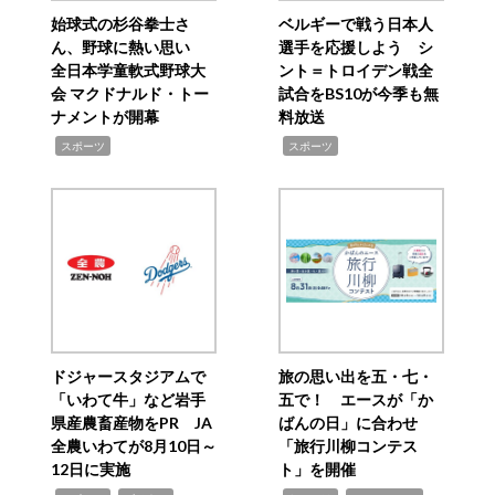
始球式の杉谷拳士さ
ベルギーで戦う日本人
ん、野球に熱い思い
選手を応援しよう シ
全日本学童軟式野球大
ント＝トロイデン戦全
会 マクドナルド・トー
試合をBS10が今季も無
ナメントが開幕
料放送
,
,
スポーツ
スポーツ
ドジャースタジアムで
旅の思い出を五・七・
「いわて牛」など岩手
五で！ エースが「か
県産農畜産物をPR JA
ばんの日」に合わせ
全農いわてが8月10日～
「旅行川柳コンテス
12日に実施
ト」を開催