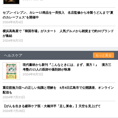
セブン‐イレブン、カレー15商品を一斉投入 名店監修から冷製うどんまで“夏
のカレーフェス”を開催中
2026年8月6日
横浜高島屋で「韓国市場」がスタート 人気グルメから雑貨まで約30ブランド
が集結
2026年8月5日
ヘルスケア
もっと見る
現代書林から新刊『こんなときには、まず、漢方！』 漢方三
考塾の15人の医師や薬剤師が執筆
2026年8月5日
重症筋無力症への正しい知識と理解を 8月8日広島市で公開講座、オンライン
配信も
2026年7月31日
【がんを生きる緩和ケア医・大橋洋平「足し算命」】天空を見上げて
2026年7月28日