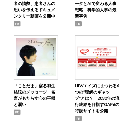
者の情熱、患者さんの
ータとAIで変わる人事
思いを伝えるドキュメ
戦略 科学的人事の最
ンタリー動画を公開中
新事例
PR
PR
「ことだま」宿る羽生
HIV/エイズにまつわる6
結弦のメッセージ 名
つの“理解のギャッ
言がもたらす心の平穏
プ”とは？ 2030年の流
と潤い
行終結を目指すGAP6の
特設サイトを公開
PR
PR