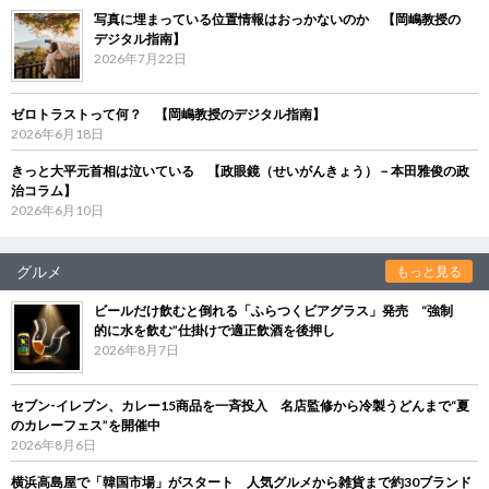
写真に埋まっている位置情報はおっかないのか 【岡嶋教授の
デジタル指南】
2026年7月22日
ゼロトラストって何？ 【岡嶋教授のデジタル指南】
2026年6月18日
きっと大平元首相は泣いている 【政眼鏡（せいがんきょう）－本田雅俊の政
治コラム】
2026年6月10日
グルメ
もっと見る
ビールだけ飲むと倒れる「ふらつくビアグラス」発売 “強制
的に水を飲む”仕掛けで適正飲酒を後押し
2026年8月7日
セブン‐イレブン、カレー15商品を一斉投入 名店監修から冷製うどんまで“夏
のカレーフェス”を開催中
2026年8月6日
横浜高島屋で「韓国市場」がスタート 人気グルメから雑貨まで約30ブランド