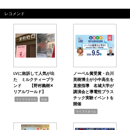
レコメンド
LVに敗訴して人気が出
ノーベル賞受賞・白川
た ミルクティーブラ
英樹博士が小中高生を
ンド 【野村義樹✕
直接指導 名城大学が
リアルワールド】
講演会と導電性プラス
チック実験イベントを
,
,
ライフスタイル
社会
開催
,
ライフスタイル