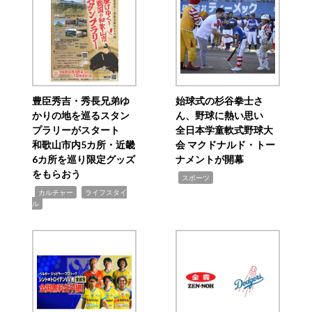
豊臣秀吉・秀長兄弟ゆ
始球式の杉谷拳士さ
かりの地を巡るスタン
ん、野球に熱い思い
プラリーがスタート
全日本学童軟式野球大
和歌山市内5カ所・近畿
会 マクドナルド・トー
6カ所を巡り限定グッズ
ナメントが開幕
をもらおう
,
スポーツ
,
,
カルチャー
ライフスタイ
ル