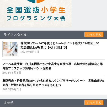
ライフスタイル
もっと見る
韓国旅行でau PAYを使うとPontaポイント最大20％還元！30
万店舗以上が対象に【9月30日まで】
2026年8月8日
ノーベル賞受賞・白川英樹博士が小中高生を直接指導 名城大学が講演会と導
電性プラスチック実験イベントを開催
2026年8月8日
豊臣秀吉・秀長兄弟ゆかりの地を巡るスタンプラリーがスタート 和歌山市内5
カ所・近畿6カ所を巡り限定グッズをもらおう
2026年8月8日
まめ学
もっと見る