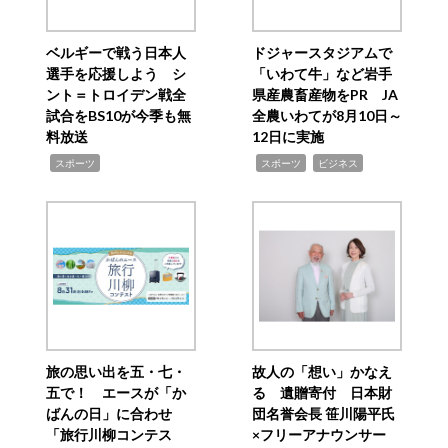
ベルギーで戦う日本人
ドジャースタジアムで
選手を応援しよう シ
「いわて牛」など岩手
ント＝トロイデン戦全
県産農畜産物をPR JA
試合をBS10が今季も無
全農いわてが8月10日～
料放送
12日に実施
,
,
,
スポーツ
スポーツ
ビジネス
旅の思い出を五・七・
故人の「想い」かなえ
五で！ エースが「か
る 遺贈寄付 日本財
ばんの日」に合わせ
団名誉会長 笹川陽平氏
「旅行川柳コンテス
×フリーアナウンサー