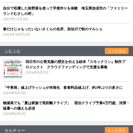
自分で収穫した秋野菜を使って芋煮作りを体験 埼玉県加須市の「ファミリー
ランドむさしの村」
2025年11月4日
春だけじゃもったいないさくらの名所、加治川で秋のマルシェ
2025年10月23日
ふむふむ
もっと見る
四日市の公害克服の歴史を伝える絵本『スモックリン』制作プ
ロジェクト クラウドファンディングで支援を募集
2026年8月5日
「中東発」値上げラッシュが本格化 飲食料品値上げ、約3年ぶりの多さに
2026年8月4日
物価高でも「夏は家族で長距離ドライブ」 宿泊ドライブ予算4万円超、渋滞・
猛暑への備えも必須
2026年8月3日
カルチャー
もっと見る