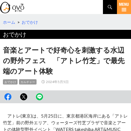
検
索
コ
ン
テ
ホーム
>
おでかけ
ン
おでかけ
ツ
へ
移
音楽とアートで好奇心を刺激する水辺
動
の野外フェス 「アトレ竹芝」で最先
端のアート体験
2024年5月5日
おでかけ
カルチャー
アトレ(東京)は、5月25日に、東京都港区海岸にある「アトレ
竹芝」前の野外エリア、ウォーターズ竹芝プラザで音楽とアー
トの体験型野外イベント「WATERS takeshiba ART&MUSIC