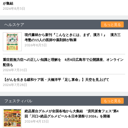
が集結
2026年8月5日
ヘルスケア
もっと見る
現代書林から新刊『こんなときには、まず、漢方！』 漢方三
考塾の15人の医師や薬剤師が執筆
2026年8月5日
重症筋無力症への正しい知識と理解を 8月8日広島市で公開講座、オンライン
配信も
2026年7月31日
【がんを生きる緩和ケア医・大橋洋平「足し算命」】天空を見上げて
2026年7月28日
フェスティバル
もっと見る
絶品屋台グルメが全国各地から大集結 “庶民派食フェス”第4
回「川口×絶品グルメビール＆日本酒祭り2026」を開催
2026年4月15日