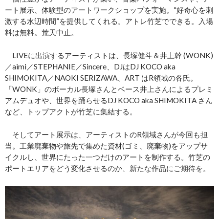
ート展示、体験型のアートワークショップを実施。“好奇心を刺
激する水辺時間”を提供してくれる。アトレ竹芝でできる。入場
料は無料。荒天中止。
LIVEに出演するアーティストは、長塚健斗＆井上幹 (WONK)
／aimi／STEPHANIE／Sincere、DJはDJ KOCO aka
SHIMOKITA／NAOKI SERIZAWA、ART はR領域の各氏。
「WONK」のボーカル長塚さんとベース井上さんによるプレミ
アムデュオや、世界を踊らせるDJ KOCO aka SHIMOKITA さん
など、トップアクトが竹芝に集結する。
そしてアート展示は、アーティストのR領域さんが今回も担
当。工業廃棄物や旅先で集めた資材(ゴミ、廃棄物)をアップサ
イクルし、世界にたった一つだけのアートを制作する。竹芝の
ポートエリアをどう変化させるのか、新たな作品にご期待を。