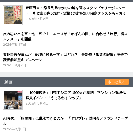
豊臣秀吉・秀長兄弟ゆかりの地を巡るスタンプラリーがスター
ト 和歌山市内5カ所・近畿6カ所を巡り限定グッズをもらおう
2026年8月8日
旅の思い出を五・七・五で！ エースが「かばんの日」に合わせ「旅行川柳コ
ンテスト」を開催
2026年8月7日
東野圭吾が選んだ「記憶に残る一文」はどれ？ 最新作『永遠の記憶』発売で
読者参加型キャンペーン
2026年8月7日
動画
もっと見る
「100歳現役」目指すシニア1500人が集結 マンション管理代
務員イベント「うぇるねすシップ」
2026年8月4日
AI時代、「暗黙知」は継承できるのか 「デジブレ」説明会／ラウンドテーブ
ル
2026年8月3日