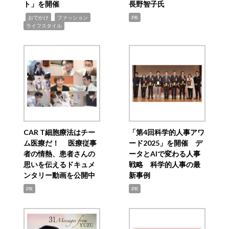
ト」を開催
長野智子氏
,
,
,
おでかけ
ファッション
PR
ライフスタイル
CAR T細胞療法はチー
「第4回科学的人事アワ
ム医療だ！ 医療従事
ード2025」を開催 デ
者の情熱、患者さんの
ータとAIで変わる人事
思いを伝えるドキュメ
戦略 科学的人事の最
ンタリー動画を公開中
新事例
PR
PR