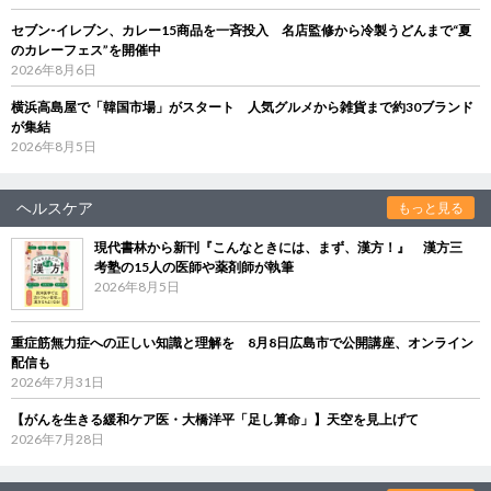
セブン‐イレブン、カレー15商品を一斉投入 名店監修から冷製うどんまで“夏
のカレーフェス”を開催中
2026年8月6日
横浜高島屋で「韓国市場」がスタート 人気グルメから雑貨まで約30ブランド
が集結
2026年8月5日
ヘルスケア
もっと見る
現代書林から新刊『こんなときには、まず、漢方！』 漢方三
考塾の15人の医師や薬剤師が執筆
2026年8月5日
重症筋無力症への正しい知識と理解を 8月8日広島市で公開講座、オンライン
配信も
2026年7月31日
【がんを生きる緩和ケア医・大橋洋平「足し算命」】天空を見上げて
2026年7月28日