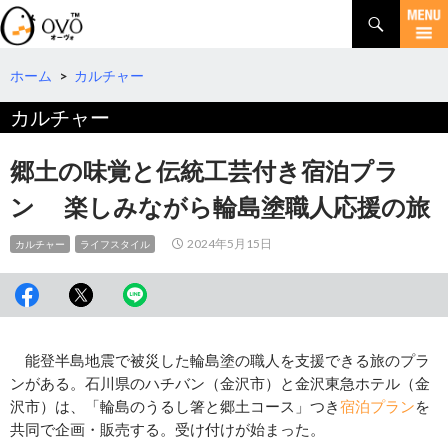
検
索
コ
ン
テ
ホーム
>
カルチャー
ン
カルチャー
ツ
へ
移
郷土の味覚と伝統工芸付き宿泊プラ
動
ン 楽しみながら輪島塗職人応援の旅
2024年5月15日
カルチャー
ライフスタイル
能登半島地震で被災した輪島塗の職人を支援できる旅のプラ
ンがある。石川県のハチバン（金沢市）と金沢東急ホテル（金
沢市）は、「輪島のうるし箸と郷土コース」つき
宿泊プラン
を
共同で企画・販売する。受け付けが始まった。