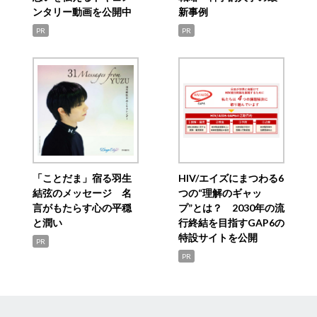
ンタリー動画を公開中
新事例
PR
PR
「ことだま」宿る羽生
HIV/エイズにまつわる6
結弦のメッセージ 名
つの“理解のギャッ
言がもたらす心の平穏
プ”とは？ 2030年の流
と潤い
行終結を目指すGAP6の
特設サイトを公開
PR
PR