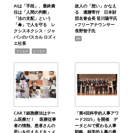
AIは「手段」、最終責
故人の「想い」かなえ
任は「人間の判断」
る 遺贈寄付 日本財
「法の支配」という
団名誉会長 笹川陽平氏
「傘」で人を守る レ
×フリーアナウンサー
クシスネクシス・ジャ
長野智子氏
パンのパスカル ロズィ
PR
エ社長
,
,
デジもの
ビジネス
CAR T細胞療法はチー
「第4回科学的人事アワ
ム医療だ！ 医療従事
ード2025」を開催 デ
者の情熱、患者さんの
ータとAIで変わる人事
思いを伝えるドキュメ
戦略 科学的人事の最