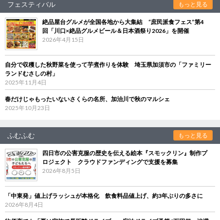
フェスティバル
もっと見る
絶品屋台グルメが全国各地から大集結 “庶民派食フェス”第4
回「川口×絶品グルメビール＆日本酒祭り2026」を開催
2026年4月15日
自分で収穫した秋野菜を使って芋煮作りを体験 埼玉県加須市の「ファミリー
ランドむさしの村」
2025年11月4日
春だけじゃもったいないさくらの名所、加治川で秋のマルシェ
2025年10月23日
ふむふむ
もっと見る
四日市の公害克服の歴史を伝える絵本『スモックリン』制作プ
ロジェクト クラウドファンディングで支援を募集
2026年8月5日
「中東発」値上げラッシュが本格化 飲食料品値上げ、約3年ぶりの多さに
2026年8月4日