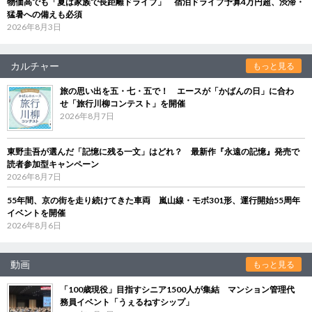
物価高でも「夏は家族で長距離ドライブ」 宿泊ドライブ予算4万円超、渋滞・
猛暑への備えも必須
2026年8月3日
カルチャー
もっと見る
旅の思い出を五・七・五で！ エースが「かばんの日」に合わ
せ「旅行川柳コンテスト」を開催
2026年8月7日
東野圭吾が選んだ「記憶に残る一文」はどれ？ 最新作『永遠の記憶』発売で
読者参加型キャンペーン
2026年8月7日
55年間、京の街を走り続けてきた車両 嵐山線・モボ301形、運行開始55周年
イベントを開催
2026年8月6日
動画
もっと見る
「100歳現役」目指すシニア1500人が集結 マンション管理代
務員イベント「うぇるねすシップ」