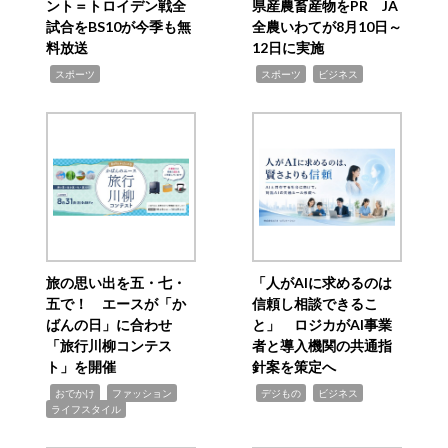
ント＝トロイデン戦全
県産農畜産物をPR JA
試合をBS10が今季も無
全農いわてが8月10日～
料放送
12日に実施
,
,
,
スポーツ
スポーツ
ビジネス
旅の思い出を五・七・
「人がAIに求めるのは
五で！ エースが「か
信頼し相談できるこ
ばんの日」に合わせ
と」 ロジカがAI事業
「旅行川柳コンテス
者と導入機関の共通指
ト」を開催
針案を策定へ
,
,
,
,
,
おでかけ
ファッション
デジもの
ビジネス
ライフスタイル