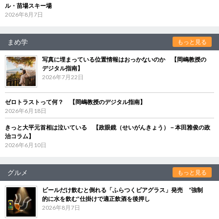
ル・苗場スキー場
2026年8月7日
まめ学
もっと見る
写真に埋まっている位置情報はおっかないのか 【岡嶋教授の
デジタル指南】
2026年7月22日
ゼロトラストって何？ 【岡嶋教授のデジタル指南】
2026年6月18日
きっと大平元首相は泣いている 【政眼鏡（せいがんきょう）－本田雅俊の政
治コラム】
2026年6月10日
グルメ
もっと見る
ビールだけ飲むと倒れる「ふらつくビアグラス」発売 “強制
的に水を飲む”仕掛けで適正飲酒を後押し
2026年8月7日