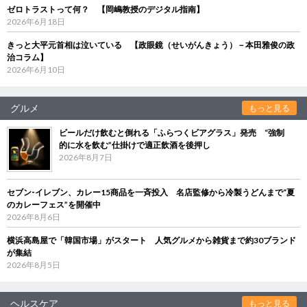
ゼロトラストって何？ 【岡嶋教授のデジタル指南】
2026年6月18日
きっと大平元首相は泣いている 【政眼鏡（せいがんきょう）－本田雅俊の政
治コラム】
2026年6月10日
グルメ
もっと見る
ビールだけ飲むと倒れる「ふらつくビアグラス」発売 “強制
的に水を飲む”仕掛けで適正飲酒を後押し
2026年8月7日
セブン‐イレブン、カレー15商品を一斉投入 名店監修から冷製うどんまで“夏
のカレーフェス”を開催中
2026年8月6日
横浜高島屋で「韓国市場」がスタート 人気グルメから雑貨まで約30ブランド
が集結
2026年8月5日
ヘルスケア
もっと見る