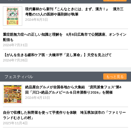
現代書林から新刊『こんなときには、まず、漢方！』 漢方三
考塾の15人の医師や薬剤師が執筆
2026年8月5日
重症筋無力症への正しい知識と理解を 8月8日広島市で公開講座、オンライン
配信も
2026年7月31日
【がんを生きる緩和ケア医・大橋洋平「足し算命」】天空を見上げて
2026年7月28日
フェスティバル
もっと見る
絶品屋台グルメが全国各地から大集結 “庶民派食フェス”第4
回「川口×絶品グルメビール＆日本酒祭り2026」を開催
2026年4月15日
自分で収穫した秋野菜を使って芋煮作りを体験 埼玉県加須市の「ファミリー
ランドむさしの村」
2025年11月4日