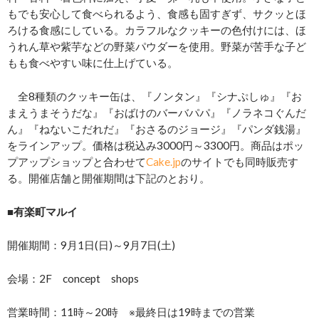
もでも安心して食べられるよう、食感も固すぎず、サクッとほ
ろける食感にしている。カラフルなクッキーの色付けには、ほ
うれん草や紫芋などの野菜パウダーを使用。野菜が苦手な子ど
もも食べやすい味に仕上げている。
全8種類のクッキー缶は、『ノンタン』『シナぷしゅ』『お
まえうまそうだな』『おばけのバーバパパ』『ノラネコぐんだ
ん』『ねないこだれだ』『おさるのジョージ』『パンダ銭湯』
をラインアップ。価格は税込み3000円～3300円。商品はポッ
プアップショップと合わせて
Cake.jp
のサイトでも同時販売す
る。開催店舗と開催期間は下記のとおり。
■有楽町マルイ
開催期間：9月1日(日)～9月7日(土)
会場：2F concept shops
営業時間：11時～20時 ※最終日は19時までの営業