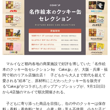
マルイなど都内各地の商業施設で好評を博していた「名作絵
本のクッキー缶セレクション by Cake.jp」が、大阪・兵庫・福
岡で初のリアル店舗出店！ 子どもから大人まで世代を超えて
愛される“絵本”と、原材料にこだわったクッキー缶を販売す
る“Cake.jp”がコラボしたポップアップショップが、9月1日(日)
から4店舗のマルイで順次開催される。
子どもに寄り添った商品を目指し、缶の中のクッキーは保存
料・香料・着色料に加え、小麦・卵・乳も不使用。小さな子ど