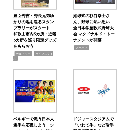
豊臣秀吉・秀長兄弟ゆ
始球式の杉谷拳士さ
かりの地を巡るスタン
ん、野球に熱い思い
プラリーがスタート
全日本学童軟式野球大
和歌山市内5カ所・近畿
会 マクドナルド・トー
6カ所を巡り限定グッズ
ナメントが開幕
をもらおう
,
スポーツ
,
,
カルチャー
ライフスタイ
ル
ベルギーで戦う日本人
ドジャースタジアムで
選手を応援しよう シ
「いわて牛」など岩手