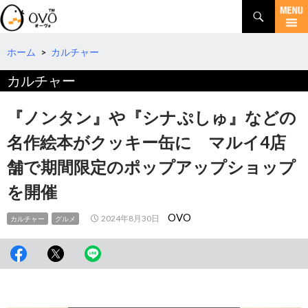
検
索
コ
ン
テ
ホーム
>
カルチャー
ン
カルチャー
ツ
へ
移
『ノンタン』や『シナぷしゅ』などの
動
名作絵本がクッキー缶に マルイ4店
舗で期間限定のポップアップショップ
を開催
OVO
2024年8月30日
カルチャー
グルメ