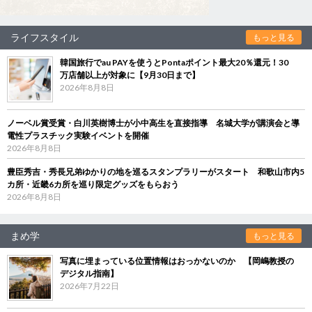
ライフスタイル
もっと見る
韓国旅行でau PAYを使うとPontaポイント最大20％還元！30
万店舗以上が対象に【9月30日まで】
2026年8月8日
ノーベル賞受賞・白川英樹博士が小中高生を直接指導 名城大学が講演会と導
電性プラスチック実験イベントを開催
2026年8月8日
豊臣秀吉・秀長兄弟ゆかりの地を巡るスタンプラリーがスタート 和歌山市内5
カ所・近畿6カ所を巡り限定グッズをもらおう
2026年8月8日
まめ学
もっと見る
写真に埋まっている位置情報はおっかないのか 【岡嶋教授の
デジタル指南】
2026年7月22日