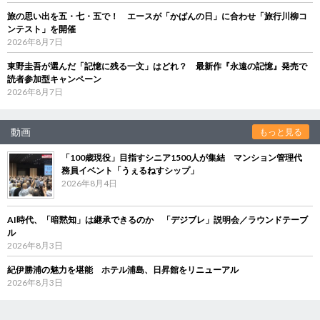
旅の思い出を五・七・五で！ エースが「かばんの日」に合わせ「旅行川柳コ
ンテスト」を開催
2026年8月7日
東野圭吾が選んだ「記憶に残る一文」はどれ？ 最新作『永遠の記憶』発売で
読者参加型キャンペーン
2026年8月7日
動画
もっと見る
「100歳現役」目指すシニア1500人が集結 マンション管理代
務員イベント「うぇるねすシップ」
2026年8月4日
AI時代、「暗黙知」は継承できるのか 「デジブレ」説明会／ラウンドテーブ
ル
2026年8月3日
紀伊勝浦の魅力を堪能 ホテル浦島、日昇館をリニューアル
2026年8月3日