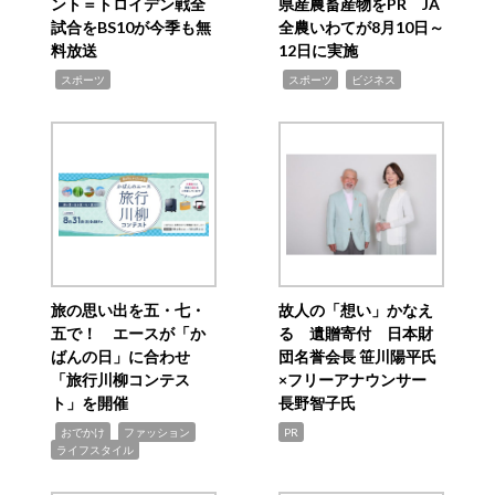
ント＝トロイデン戦全
県産農畜産物をPR JA
試合をBS10が今季も無
全農いわてが8月10日～
料放送
12日に実施
,
,
,
スポーツ
スポーツ
ビジネス
旅の思い出を五・七・
故人の「想い」かなえ
五で！ エースが「か
る 遺贈寄付 日本財
ばんの日」に合わせ
団名誉会長 笹川陽平氏
「旅行川柳コンテス
×フリーアナウンサー
ト」を開催
長野智子氏
,
,
,
おでかけ
ファッション
PR
ライフスタイル