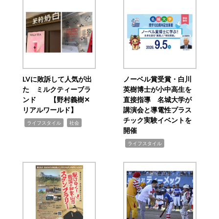
LVに敗訴して人気が出
ノーベル賞受賞・白川
た ミルクティーブラ
英樹博士が小中高生を
ンド 【野村義樹✕
直接指導 名城大学が
リアルワールド】
講演会と導電性プラス
チック実験イベントを
,
,
ライフスタイル
社会
開催
,
ライフスタイル