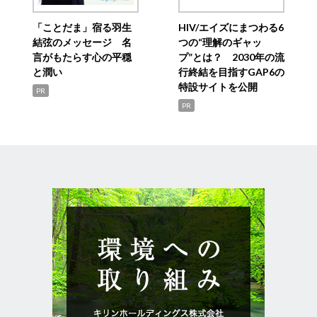
「ことだま」宿る羽生
HIV/エイズにまつわる6
結弦のメッセージ 名
つの“理解のギャッ
言がもたらす心の平穏
プ”とは？ 2030年の流
と潤い
行終結を目指すGAP6の
特設サイトを公開
PR
PR