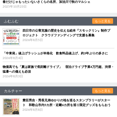
春だけじゃもったいないさくらの名所、加治川で秋のマルシェ
2025年10月23日
ふむふむ
もっと見る
四日市の公害克服の歴史を伝える絵本『スモックリン』制作プ
ロジェクト クラウドファンディングで支援を募集
2026年8月5日
「中東発」値上げラッシュが本格化 飲食料品値上げ、約3年ぶりの多さに
2026年8月4日
物価高でも「夏は家族で長距離ドライブ」 宿泊ドライブ予算4万円超、渋滞・
猛暑への備えも必須
2026年8月3日
カルチャー
もっと見る
豊臣秀吉・秀長兄弟ゆかりの地を巡るスタンプラリーがスター
ト 和歌山市内5カ所・近畿6カ所を巡り限定グッズをもらおう
2026年8月8日