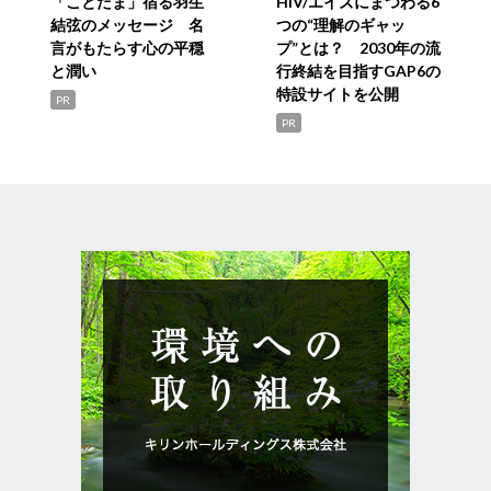
「ことだま」宿る羽生
HIV/エイズにまつわる6
結弦のメッセージ 名
つの“理解のギャッ
言がもたらす心の平穏
プ”とは？ 2030年の流
と潤い
行終結を目指すGAP6の
特設サイトを公開
PR
PR