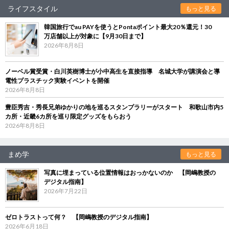
ライフスタイル
もっと見る
韓国旅行でau PAYを使うとPontaポイント最大20％還元！30
万店舗以上が対象に【9月30日まで】
2026年8月8日
ノーベル賞受賞・白川英樹博士が小中高生を直接指導 名城大学が講演会と導
電性プラスチック実験イベントを開催
2026年8月8日
豊臣秀吉・秀長兄弟ゆかりの地を巡るスタンプラリーがスタート 和歌山市内5
カ所・近畿6カ所を巡り限定グッズをもらおう
2026年8月8日
まめ学
もっと見る
写真に埋まっている位置情報はおっかないのか 【岡嶋教授の
デジタル指南】
2026年7月22日
ゼロトラストって何？ 【岡嶋教授のデジタル指南】
2026年6月18日