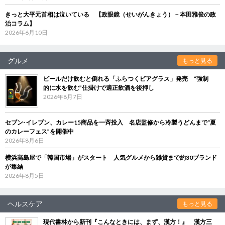
きっと大平元首相は泣いている 【政眼鏡（せいがんきょう）－本田雅俊の政
治コラム】
2026年6月10日
グルメ
もっと見る
ビールだけ飲むと倒れる「ふらつくビアグラス」発売 “強制
的に水を飲む”仕掛けで適正飲酒を後押し
2026年8月7日
セブン‐イレブン、カレー15商品を一斉投入 名店監修から冷製うどんまで“夏
のカレーフェス”を開催中
2026年8月6日
横浜高島屋で「韓国市場」がスタート 人気グルメから雑貨まで約30ブランド
が集結
2026年8月5日
ヘルスケア
もっと見る
現代書林から新刊『こんなときには、まず、漢方！』 漢方三