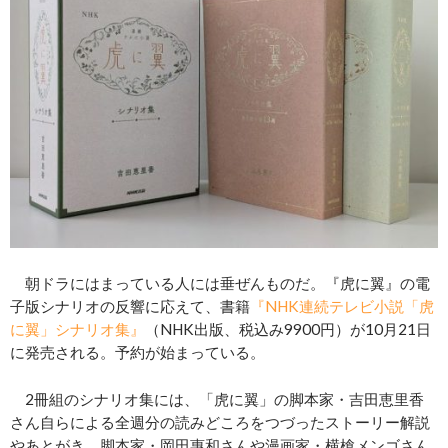
朝ドラにはまっている人には垂ぜんものだ。『虎に翼』の電
子版シナリオの反響に応えて、書籍
『NHK連続テレビ小説「虎
に翼」シナリオ集』
（NHK出版、税込み9900円）が10月21日
に発売される。予約が始まっている。
2冊組のシナリオ集には、「虎に翼」の脚本家・吉田恵里香
さん自らによる全週分の読みどころをつづったストーリー解説
やあとがき、脚本家・岡田惠和さんや漫画家・横槍メンゴさん