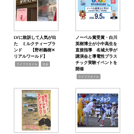
LVに敗訴して人気が出
ノーベル賞受賞・白川
た ミルクティーブラ
英樹博士が小中高生を
ンド 【野村義樹✕
直接指導 名城大学が
リアルワールド】
講演会と導電性プラス
チック実験イベントを
,
,
ライフスタイル
社会
開催
,
ライフスタイル