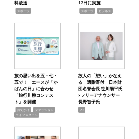
料放送
12日に実施
,
,
,
スポーツ
スポーツ
ビジネス
旅の思い出を五・七・
故人の「想い」かなえ
五で！ エースが「か
る 遺贈寄付 日本財
ばんの日」に合わせ
団名誉会長 笹川陽平氏
「旅行川柳コンテス
×フリーアナウンサー
ト」を開催
長野智子氏
,
,
,
おでかけ
ファッション
PR
ライフスタイル