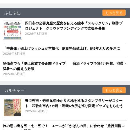
ふむふむ
もっと見る
四日市の公害克服の歴史を伝える絵本『スモックリン』制作プ
ロジェクト クラウドファンディングで支援を募集
2026年8月5日
「中東発」値上げラッシュが本格化 飲食料品値上げ、約3年ぶりの多さに
2026年8月4日
物価高でも「夏は家族で長距離ドライブ」 宿泊ドライブ予算4万円超、渋滞・
猛暑への備えも必須
2026年8月3日
カルチャー
もっと見る
豊臣秀吉・秀長兄弟ゆかりの地を巡るスタンプラリーがスター
ト 和歌山市内5カ所・近畿6カ所を巡り限定グッズをもらおう
2026年8月8日
旅の思い出を五・七・五で！ エースが「かばんの日」に合わせ「旅行川柳コ