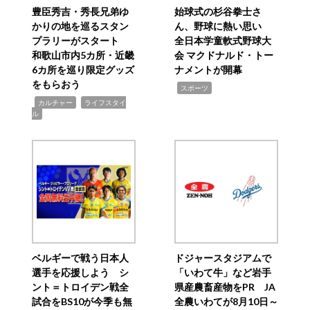
豊臣秀吉・秀長兄弟ゆ
始球式の杉谷拳士さ
かりの地を巡るスタン
ん、野球に熱い思い
プラリーがスタート
全日本学童軟式野球大
和歌山市内5カ所・近畿
会 マクドナルド・トー
6カ所を巡り限定グッズ
ナメントが開幕
をもらおう
,
スポーツ
,
,
カルチャー
ライフスタイ
ル
ベルギーで戦う日本人
ドジャースタジアムで
選手を応援しよう シ
「いわて牛」など岩手
ント＝トロイデン戦全
県産農畜産物をPR JA
試合をBS10が今季も無
全農いわてが8月10日～