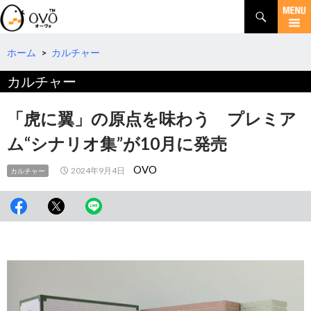
検
索
コ
ン
テ
ホーム
>
カルチャー
ン
カルチャー
ツ
へ
移
「虎に翼」の原点を味わう プレミア
動
ム“シナリオ集”が10月に発売
OVO
2024年9月4日
カルチャー