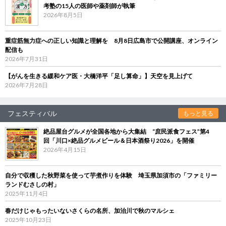
考塾の15人の医師や薬剤師が執筆
2026年8月5日
重症筋無力症への正しい知識と理解を 8月8日広島市で公開講座、オンライン
配信も
2026年7月31日
【がんを生きる緩和ケア医・大橋洋平「足し算命」】天空を見上げて
2026年7月28日
フェスティバル
もっと見る
絶品屋台グルメが全国各地から大集結 “庶民派食フェス”第4
回「川口×絶品グルメビール＆日本酒祭り2026」を開催
2026年4月15日
自分で収穫した秋野菜を使って芋煮作りを体験 埼玉県加須市の「ファミリー
ランドむさしの村」
2025年11月4日
春だけじゃもったいないさくらの名所、加治川で秋のマルシェ
2025年10月23日