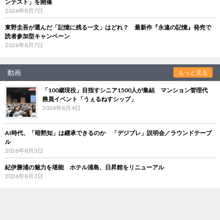
ンテスト」を開催
2026年8月7日
東野圭吾が選んだ「記憶に残る一文」はどれ？ 最新作『永遠の記憶』発売で
読者参加型キャンペーン
2026年8月7日
動画
もっと見る
「100歳現役」目指すシニア1500人が集結 マンション管理代
務員イベント「うぇるねすシップ」
2026年8月4日
AI時代、「暗黙知」は継承できるのか 「デジブレ」説明会／ラウンドテーブ
ル
2026年8月3日
紀伊勝浦の魅力を堪能 ホテル浦島、日昇館をリニューアル
2026年8月3日