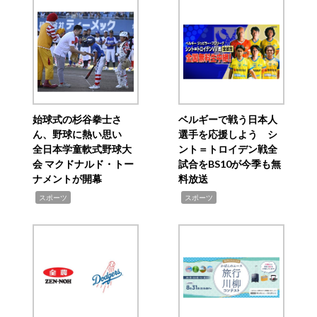
始球式の杉谷拳士さ
ベルギーで戦う日本人
ん、野球に熱い思い
選手を応援しよう シ
全日本学童軟式野球大
ント＝トロイデン戦全
会 マクドナルド・トー
試合をBS10が今季も無
ナメントが開幕
料放送
,
,
スポーツ
スポーツ