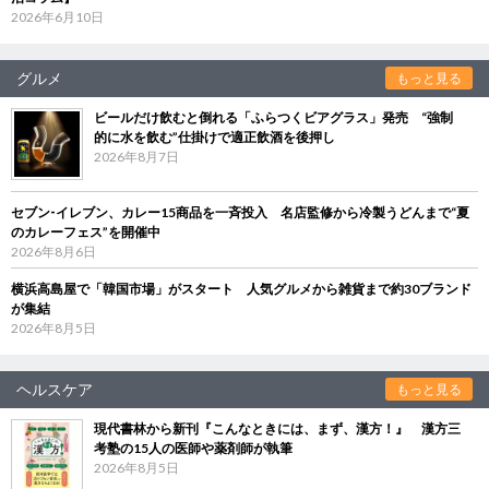
2026年6月10日
グルメ
もっと見る
ビールだけ飲むと倒れる「ふらつくビアグラス」発売 “強制
的に水を飲む”仕掛けで適正飲酒を後押し
2026年8月7日
セブン‐イレブン、カレー15商品を一斉投入 名店監修から冷製うどんまで“夏
のカレーフェス”を開催中
2026年8月6日
横浜高島屋で「韓国市場」がスタート 人気グルメから雑貨まで約30ブランド
が集結
2026年8月5日
ヘルスケア
もっと見る
現代書林から新刊『こんなときには、まず、漢方！』 漢方三
考塾の15人の医師や薬剤師が執筆
2026年8月5日