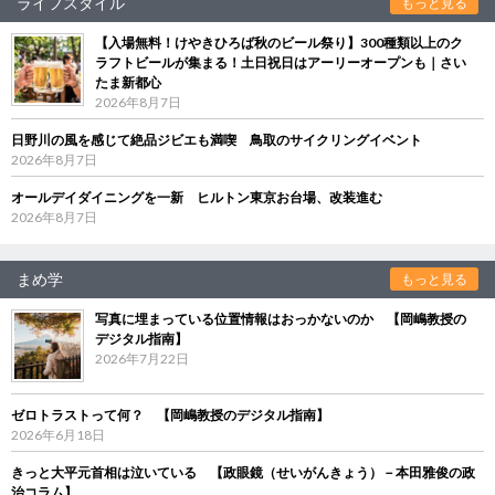
ライフスタイル
もっと見る
【入場無料！けやきひろば秋のビール祭り】300種類以上のク
ラフトビールが集まる！土日祝日はアーリーオープンも｜さい
たま新都心
2026年8月7日
日野川の風を感じて絶品ジビエも満喫 鳥取のサイクリングイベント
2026年8月7日
オールデイダイニングを一新 ヒルトン東京お台場、改装進む
2026年8月7日
まめ学
もっと見る
写真に埋まっている位置情報はおっかないのか 【岡嶋教授の
デジタル指南】
2026年7月22日
ゼロトラストって何？ 【岡嶋教授のデジタル指南】
2026年6月18日
きっと大平元首相は泣いている 【政眼鏡（せいがんきょう）－本田雅俊の政
治コラム】