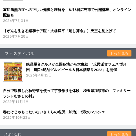
重症筋無力症への正しい知識と理解を 8月8日広島市で公開講座、オンライン
配信も
2026年7月31日
【がんを生きる緩和ケア医・大橋洋平「足し算命」】天空を見上げて
2026年7月28日
フェスティバル
もっと見る
絶品屋台グルメが全国各地から大集結 “庶民派食フェス”第4
回「川口×絶品グルメビール＆日本酒祭り2026」を開催
2026年4月15日
自分で収穫した秋野菜を使って芋煮作りを体験 埼玉県加須市の「ファミリー
ランドむさしの村」
2025年11月4日
春だけじゃもったいないさくらの名所、加治川で秋のマルシェ
2025年10月23日
ふむふむ
もっと見る