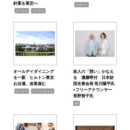
針案を策定へ
,
スポーツ
,
,
デジもの
ビジネス
オールデイダイニング
故人の「想い」かなえ
を一新 ヒルトン東京
る 遺贈寄付 日本財
お台場、改装進む
団名誉会長 笹川陽平氏
×フリーアナウンサー
,
,
ビジネス
ライフスタイル
長野智子氏
PR