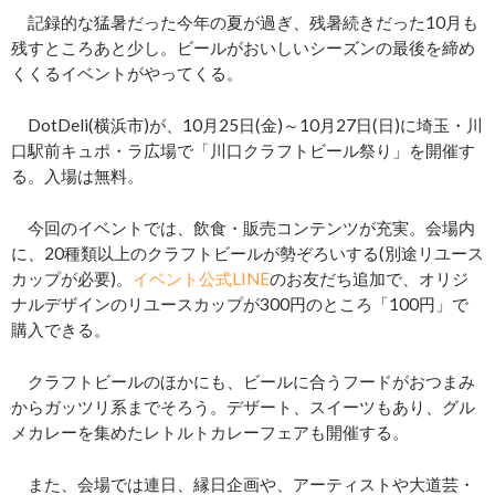
記録的な猛暑だった今年の夏が過ぎ、残暑続きだった10月も
残すところあと少し。ビールがおいしいシーズンの最後を締め
くくるイベントがやってくる。
DotDeli(横浜市)が、10月25日(金)～10月27日(日)に埼玉・川
口駅前キュポ・ラ広場で「川口クラフトビール祭り」を開催す
る。入場は無料。
今回のイベントでは、飲食・販売コンテンツが充実。会場内
に、20種類以上のクラフトビールが勢ぞろいする(別途リユース
カップが必要)。
イベント公式LINE
のお友だち追加で、オリジ
ナルデザインのリユースカップが300円のところ「100円」で
購入できる。
クラフトビールのほかにも、ビールに合うフードがおつまみ
からガッツリ系までそろう。デザート、スイーツもあり、グル
メカレーを集めたレトルトカレーフェアも開催する。
また、会場では連日、縁日企画や、アーティストや大道芸・