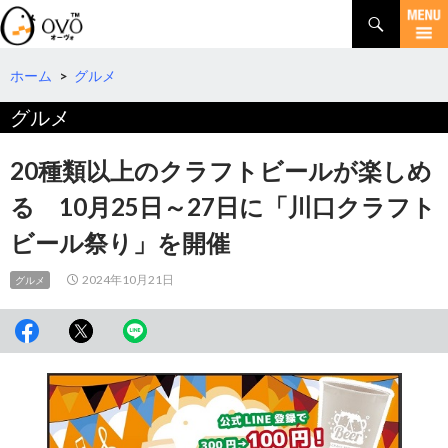
検
索
コ
ン
テ
ホーム
>
グルメ
ン
グルメ
ツ
へ
移
20種類以上のクラフトビールが楽しめ
動
る 10月25日～27日に「川口クラフト
ビール祭り」を開催
2024年10月21日
グルメ