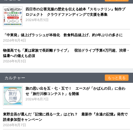
四日市の公害克服の歴史を伝える絵本『スモックリン』制作プ
ロジェクト クラウドファンディングで支援を募集
2026年8月5日
「中東発」値上げラッシュが本格化 飲食料品値上げ、約3年ぶりの多さに
2026年8月4日
物価高でも「夏は家族で長距離ドライブ」 宿泊ドライブ予算4万円超、渋滞・
猛暑への備えも必須
2026年8月3日
カルチャー
もっと見る
旅の思い出を五・七・五で！ エースが「かばんの日」に合わ
せ「旅行川柳コンテスト」を開催
2026年8月7日
東野圭吾が選んだ「記憶に残る一文」はどれ？ 最新作『永遠の記憶』発売で
読者参加型キャンペーン
2026年8月7日