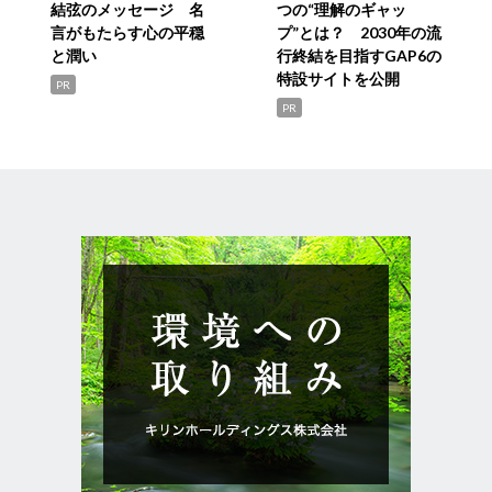
結弦のメッセージ 名
つの“理解のギャッ
言がもたらす心の平穏
プ”とは？ 2030年の流
と潤い
行終結を目指すGAP6の
特設サイトを公開
PR
PR