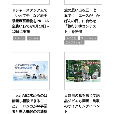
ドジャースタジアムで
旅の思い出を五・七・
「いわて牛」など岩手
五で！ エースが「か
県産農畜産物をPR JA
ばんの日」に合わせ
全農いわてが8月10日～
「旅行川柳コンテス
12日に実施
ト」を開催
,
,
,
,
,
スポーツ
ビジネス
おでかけ
ファッション
ライフスタイル
「人がAIに求めるのは
日野川の風を感じて絶
信頼し相談できるこ
品ジビエも満喫 鳥取
と」 ロジカがAI事業
のサイクリングイベン
者と導入機関の共通指
ト