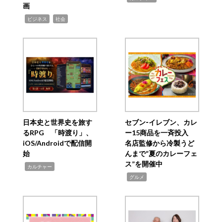
画
,
,
ビジネス
社会
日本史と世界史を旅す
セブン‐イレブン、カレ
るRPG 「時渡り」、
ー15商品を一斉投入
iOS/Androidで配信開
名店監修から冷製うど
始
んまで“夏のカレーフェ
ス”を開催中
,
カルチャー
,
グルメ