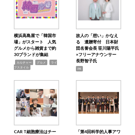
横浜高島屋で「韓国市
故人の「想い」かなえ
場」がスタート 人気
る 遺贈寄付 日本財
グルメから雑貨まで約
団名誉会長 笹川陽平氏
30ブランドが集結
×フリーアナウンサー
長野智子氏
,
,
,
カルチャー
グルメ
ライ
フスタイル
PR
CAR T細胞療法はチー
「第4回科学的人事アワ