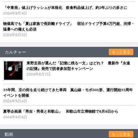
「中東発」値上げラッシュが本格化 飲食料品値上げ、約3年ぶりの多さに
2026年8月4日
物価高でも「夏は家族で長距離ドライブ」 宿泊ドライブ予算4万円超、渋滞・
猛暑への備えも必須
2026年8月3日
カルチャー
もっと見る
東野圭吾が選んだ「記憶に残る一文」はどれ？ 最新作『永遠
の記憶』発売で読者参加型キャンペーン
2026年8月7日
55年間、京の街を走り続けてきた車両 嵐山線・モボ301形、運行開始55周年
イベントを開催
2026年8月6日
夏季企画展「秀吉・秀長と和歌山」 和歌山市立博物館で8月8日から
2026年8月6日
動画
もっと見る