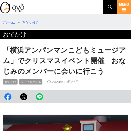
検
索
コ
ン
テ
ホーム
>
おでかけ
ン
おでかけ
ツ
へ
移
「横浜アンパンマンこどもミュージア
動
ム」でクリスマスイベント開催 おな
じみのメンバーに会いに行こう
2024年10月27日
おでかけ
ライフスタイル