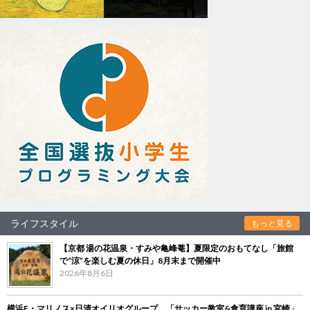
ライフスタイル
もっと見る
【京都 湯の花温泉・すみや亀峰菴】夏限定のおもてなし「旅館
で“涼”を楽しむ夏の休日」8月末まで開催中
2026年8月6日
横浜F・マリノス×日清オイリオグループ、「サッカー教室&食育講座 in 宮崎」