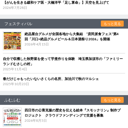
【がんを生きる緩和ケア医・大橋洋平「足し算命」】天空を見上げて
2026年7月28日
フェスティバル
もっと見る
絶品屋台グルメが全国各地から大集結 “庶民派食フェス”第4
回「川口×絶品グルメビール＆日本酒祭り2026」を開催
2026年4月15日
自分で収穫した秋野菜を使って芋煮作りを体験 埼玉県加須市の「ファミリー
ランドむさしの村」
2025年11月4日
春だけじゃもったいないさくらの名所、加治川で秋のマルシェ
2025年10月23日
ふむふむ
もっと見る
四日市の公害克服の歴史を伝える絵本『スモックリン』制作プ
ロジェクト クラウドファンディングで支援を募集
2026年8月5日