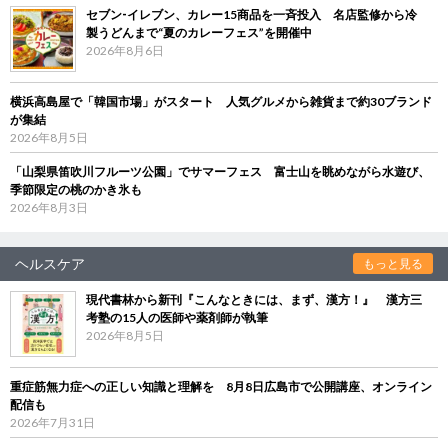
セブン‐イレブン、カレー15商品を一斉投入 名店監修から冷
製うどんまで“夏のカレーフェス”を開催中
2026年8月6日
横浜高島屋で「韓国市場」がスタート 人気グルメから雑貨まで約30ブランド
が集結
2026年8月5日
「山梨県笛吹川フルーツ公園」でサマーフェス 富士山を眺めながら水遊び、
季節限定の桃のかき氷も
2026年8月3日
ヘルスケア
もっと見る
現代書林から新刊『こんなときには、まず、漢方！』 漢方三
考塾の15人の医師や薬剤師が執筆
2026年8月5日
重症筋無力症への正しい知識と理解を 8月8日広島市で公開講座、オンライン
配信も
2026年7月31日