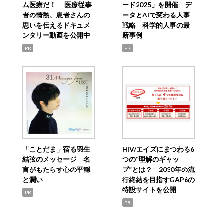
ム医療だ！ 医療従事
ード2025」を開催 デ
者の情熱、患者さんの
ータとAIで変わる人事
思いを伝えるドキュメ
戦略 科学的人事の最
ンタリー動画を公開中
新事例
PR
PR
「ことだま」宿る羽生
HIV/エイズにまつわる6
結弦のメッセージ 名
つの“理解のギャッ
言がもたらす心の平穏
プ”とは？ 2030年の流
と潤い
行終結を目指すGAP6の
特設サイトを公開
PR
PR