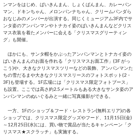
ンマンをはじめ、ばいきんまん、しょくぱんまん、カレーパン
マン、ドキンちゃん、メロンパンナちゃん、クリームパンダら
おなじみのメンバーが出演する。同じくミュージアム3F内でサ
ンタ姿のアンパンマンやトナカイ姿のばいきんまんなどクリス
マス衣装を着たメンバーに会える「クリスマスグリーティン
グ」も開催。
ほかにも、サンタ帽をかぶったアンパンマンとトナカイ姿の
ばいきんまんのお面を作れる「クリスマスお面工作」(3F がっ
こう)や、大きなクリスマスツリーなどの装飾、アンパンマンた
ちの雪だるまや大きなクリスマスリースのフォトスポット(2・
3F)も登場する。1F広場には「クリスマス限定フォトブース」
も設置。ここでは高さ約2.5メートルもある大きなサンタ姿のア
ンパンマンのぬいぐるみと一緒に写真撮影ができる。
一方、1Fのショップ＆フード・レストラン(無料エリア)の各
ショップでは、クリスマス限定グッズやフード、11月15日(金)
～12月25日(水)には、買い物で賞品が当たるキャンペーン「ク
リスマス★スクラッチ」も実施する。