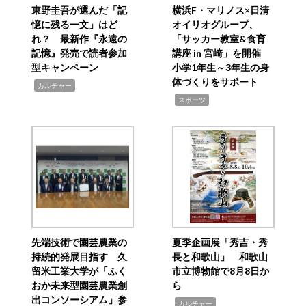
東野圭吾が選んだ「記
横浜F・マリノス×日清
憶に残る一文」はど
オイリオグループ、
れ？ 最新作『永遠の
「サッカー教室&食育
記憶』発売で読者参加
講座 in 宮崎」を開催
型キャンペーン
小学1年生～3年生の身
体づくりをサポート
,
カルチャー
,
スポーツ
先端技術で園芸農業の
夏季企画展「秀吉・秀
持続的発展目指す 久
長と和歌山」 和歌山
留米工業大学が「ふく
市立博物館で8月8日か
おか未来型園芸農業創
ら
出コンソーシアム」参
,
カルチャー