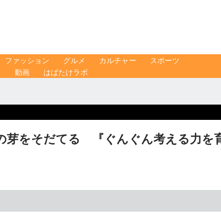
ファッション
グルメ
カルチャー
スポーツ
ス
動画
はばたけラボ
の芽をそだてる 『ぐんぐん考える力を