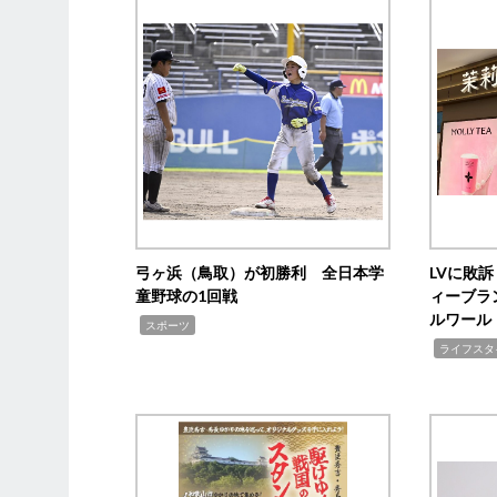
弓ヶ浜（鳥取）が初勝利 全日本学
LVに敗
童野球の1回戦
ィーブラ
ルワール
,
スポーツ
,
ライフスタ