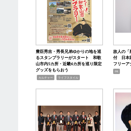
豊臣秀吉・秀長兄弟ゆかりの地を巡
故人の「
るスタンプラリーがスタート 和歌
付 日本
山市内5カ所・近畿6カ所を巡り限定
フリーア
グッズをもらおう
PR
,
,
カルチャー
ライフスタイル