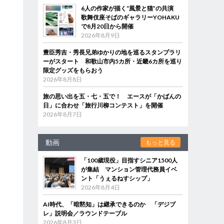
6人の作家が描く“風景と猫”の共演
歌舞伎座そばのギャラリーYOHAKU
で8月20日から開催
2026年8月9日
豊臣秀吉・秀長兄弟ゆかりの地を巡るスタンプラリ
ーがスタート 和歌山市内5カ所・近畿6カ所を巡り
限定グッズをもらおう
2026年8月8日
旅の思い出を五・七・五で！ エースが「かばんの
日」に合わせ「旅行川柳コンテスト」を開催
2026年8月7日
動画
もっと見る
「100歳現役」目指すシニア1500人
が集結 マンション管理代務員イベ
ント「うぇるねすシップ」
2026年8月4日
AI時代、「暗黙知」は継承できるのか 「デジブ
レ」説明会／ラウンドテーブル
2026年8月3日