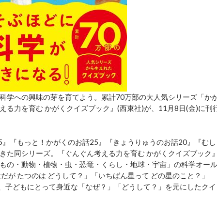
科学への興味の芽を育てよう。累計70万部の大人気シリーズ「か
力を育む かがくクイズブック』(西東社)が、11月8日(金)に刊
』『もっと！かがくのお話25』『きょうりゅうのお話20』『むし
てきた同シリーズ。『ぐんぐん考える力を育む かがくクイズブック
もの・動物・植物・虫・恐竜・くらし・地球・宇宙」の科学オー
だが たつのは どうして？」「いちばん星って どの星のこと？」
など、子どもにとって身近な「なぜ？」「どうして？」を元にしたクイ