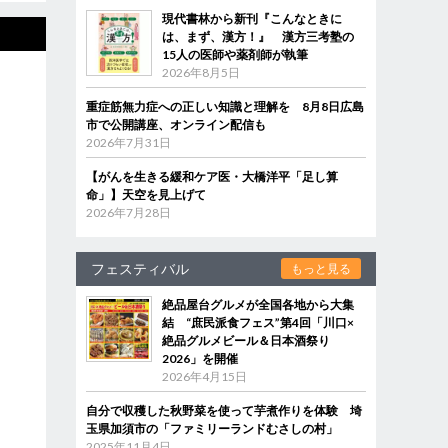
現代書林から新刊『こんなときに
は、まず、漢方！』 漢方三考塾の
15人の医師や薬剤師が執筆
2026年8月5日
重症筋無力症への正しい知識と理解を 8月8日広島
市で公開講座、オンライン配信も
2026年7月31日
【がんを生きる緩和ケア医・大橋洋平「足し算
命」】天空を見上げて
2026年7月28日
フェスティバル
もっと見る
絶品屋台グルメが全国各地から大集
結 “庶民派食フェス”第4回「川口×
絶品グルメビール＆日本酒祭り
2026」を開催
2026年4月15日
自分で収穫した秋野菜を使って芋煮作りを体験 埼
玉県加須市の「ファミリーランドむさしの村」
2025年11月4日