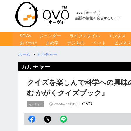
OVO [オーヴォ]
話題の情報を発信するサイト
コンテンツへ移動
検
SDGs
ジェンダー
ライフスタイル
エンタメ
索
おでかけ
まめ学
デジもの
ペット
ビジネ
ホーム
>
カルチャー
カルチャー
クイズを楽しんで科学への興味
む かがくクイズブック』
OVO
2024年11月8日
カルチャー