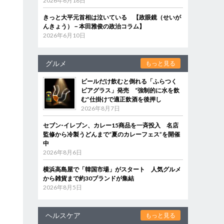
2026年6月18日
きっと大平元首相は泣いている 【政眼鏡（せいが
んきょう）－本田雅俊の政治コラム】
2026年6月10日
グルメ
もっと見る
ビールだけ飲むと倒れる「ふらつく
ビアグラス」発売 “強制的に水を飲
む”仕掛けで適正飲酒を後押し
2026年8月7日
セブン‐イレブン、カレー15商品を一斉投入 名店
監修から冷製うどんまで“夏のカレーフェス”を開催
中
2026年8月6日
横浜高島屋で「韓国市場」がスタート 人気グルメ
から雑貨まで約30ブランドが集結
2026年8月5日
ヘルスケア
もっと見る