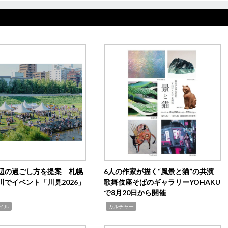
辺の過ごし方を提案 札幌
6人の作家が描く“風景と猫”の共演
川でイベント「川見2026」
歌舞伎座そばのギャラリーYOHAKU
で8月20日から開催
,
イル
カルチャー