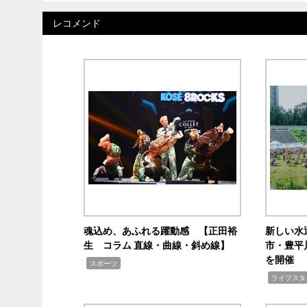
レコメンド
魂込め、あふれる躍動感 【正田裕
新しい水
生 コラム 直線・曲線・斜め線】
市・豊平
を開催
,
スポーツ
,
ライフスタ