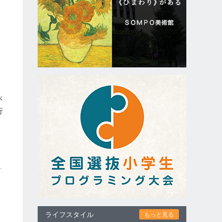
が
行
』
ル
ライフスタイル
もっと見る