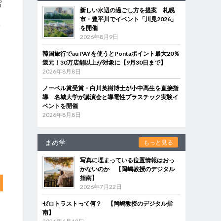
写
新しい水辺の過ごし方を提案 札幌
知
市・豊平川でイベント「川見2026」
康
を開催
2026年8月9日
韓国旅行でau PAYを使うとPontaポイント最大20％
還元！30万店舗以上が対象に【9月30日まで】
2026年8月8日
ノーベル賞受賞・白川英樹博士が小中高生を直接指
導 名城大学が講演会と導電性プラスチック実験イ
ベントを開催
2026年8月8日
まめ学
もっと見る
写真に埋まっている位置情報はおっ
かないのか 【岡嶋教授のデジタル
指南】
2026年7月22日
ゼロトラストって何？ 【岡嶋教授のデジタル指
南】