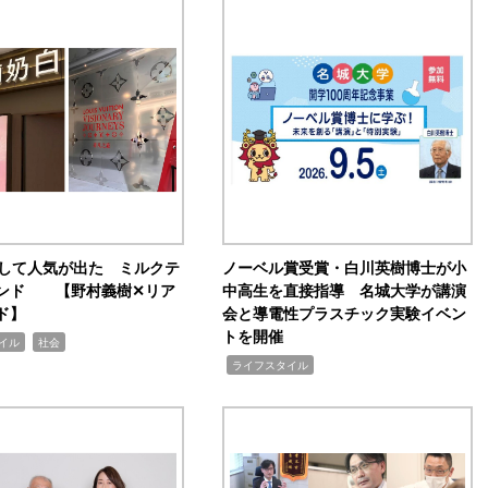
訴して人気が出た ミルクテ
ノーベル賞受賞・白川英樹博士が小
ンド 【野村義樹✕リア
中高生を直接指導 名城大学が講演
ド】
会と導電性プラスチック実験イベン
トを開催
,
イル
社会
,
ライフスタイル