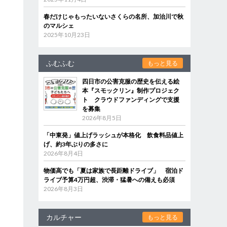
春だけじゃもったいないさくらの名所、加治川で秋
のマルシェ
2025年10月23日
ふむふむ
もっと見る
四日市の公害克服の歴史を伝える絵
本『スモックリン』制作プロジェク
ト クラウドファンディングで支援
を募集
2026年8月5日
「中東発」値上げラッシュが本格化 飲食料品値上
げ、約3年ぶりの多さに
2026年8月4日
物価高でも「夏は家族で長距離ドライブ」 宿泊ド
ライブ予算4万円超、渋滞・猛暑への備えも必須
2026年8月3日
カルチャー
もっと見る