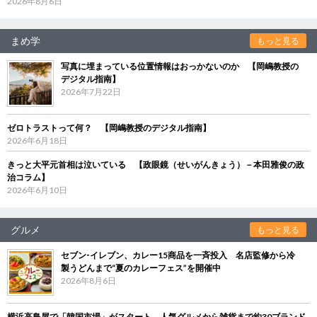
2026年8月6日
まめ学
もっと見る
写真に埋まっている位置情報はおっかないのか 【岡嶋教授の
デジタル指南】
2026年7月22日
ゼロトラストって何？ 【岡嶋教授のデジタル指南】
2026年6月18日
きっと大平元首相は泣いている 【政眼鏡（せいがんきょう）－本田雅俊の政
治コラム】
2026年6月10日
グルメ
もっと見る
セブン‐イレブン、カレー15商品を一斉投入 名店監修から冷
製うどんまで“夏のカレーフェス”を開催中
2026年8月6日
横浜高島屋で「韓国市場」がスタート 人気グルメから雑貨まで約30ブランド