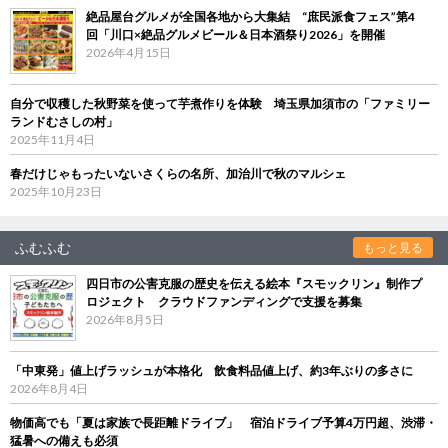
絶品屋台グルメが全国各地から大集結 “庶民派食フェス”第4
回「川口×絶品グルメビール＆日本酒祭り2026」を開催
2026年4月15日
自分で収穫した秋野菜を使って芋煮作りを体験 埼玉県加須市の「ファミリー
ランドむさしの村」
2025年11月4日
春だけじゃもったいないさくらの名所、加治川で秋のマルシェ
2025年10月23日
ふむふむ
もっと見る
四日市の公害克服の歴史を伝える絵本『スモックリン』制作プ
ロジェクト クラウドファンディングで支援を募集
2026年8月5日
「中東発」値上げラッシュが本格化 飲食料品値上げ、約3年ぶりの多さに
2026年8月4日
物価高でも「夏は家族で長距離ドライブ」 宿泊ドライブ予算4万円超、渋滞・
猛暑への備えも必須