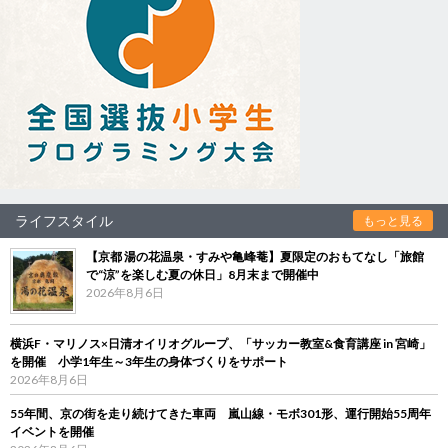
ライフスタイル
もっと見る
【京都 湯の花温泉・すみや亀峰菴】夏限定のおもてなし「旅館
で“涼”を楽しむ夏の休日」8月末まで開催中
2026年8月6日
横浜F・マリノス×日清オイリオグループ、「サッカー教室&食育講座 in 宮崎」
を開催 小学1年生～3年生の身体づくりをサポート
2026年8月6日
55年間、京の街を走り続けてきた車両 嵐山線・モボ301形、運行開始55周年
イベントを開催