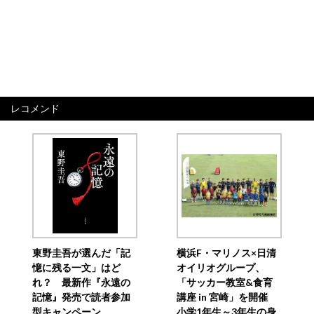
レコメンド
東野圭吾が選んだ「記
横浜F・マリノス×日清
憶に残る一文」はど
オイリオグループ、
れ？ 最新作『永遠の
「サッカー教室&食育
記憶』発売で読者参加
講座 in 宮崎」を開催
型キャンペーン
小学1年生～3年生の身