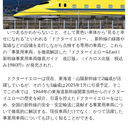
いつ走るかわからないこと、そして黄色い車体から“見ると幸
せになれる”といわれる「ドクターイエロー」。新幹線の線路や
架線などの設備を走行しながら点検する専用の車両だ。これら
の「事業用車両」を徹底解説した『ドクターイエロー&East i
新幹線事業用車両徹底ガイド 改訂版』（イカロス出版、税込
み1980円）が発売された。
ドクターイエローは現在、東海道・山陽新幹線で2編成が活
躍しているが、そのうち1編成は2025年1月に引退予定。そこ
でこの本では、1964年の東海道新幹線開業当時からのドクター
イエローの歴史を紹介、引退を控えたドクターイエローをはじ
め、全国の新幹線の安全・安定輸送に貢献する事業用車両につ
いて徹底的に解説する。現役車両だけでなく、かつて活躍した
事業用車両についても詳しく知ることができる。