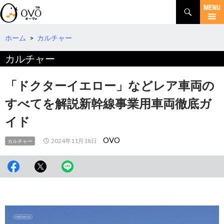
検
索
コ
ン
テ
ホーム
>
カルチャー
ン
カルチャー
ツ
へ
移
「ドクターイエロー」などレア車両の
動
すべてを解説新幹線事業用車両徹底ガ
イド
OVO
2024年11月18日
カルチャー