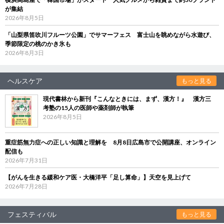
が集結
2026年8月5日
「山梨県笛吹川フルーツ公園」でサマーフェス 富士山を眺めながら水遊び、
季節限定の桃のかき氷も
2026年8月3日
ヘルスケア
もっと見る
現代書林から新刊『こんなときには、まず、漢方！』 漢方三
考塾の15人の医師や薬剤師が執筆
2026年8月5日
重症筋無力症への正しい知識と理解を 8月8日広島市で公開講座、オンライン
配信も
2026年7月31日
【がんを生きる緩和ケア医・大橋洋平「足し算命」】天空を見上げて
2026年7月28日
フェスティバル
もっと見る