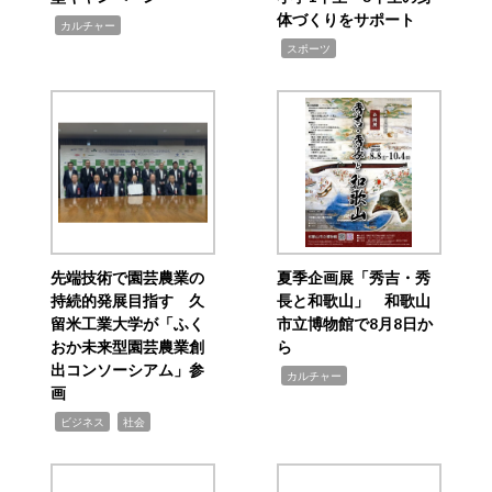
体づくりをサポート
,
カルチャー
,
スポーツ
先端技術で園芸農業の
夏季企画展「秀吉・秀
持続的発展目指す 久
長と和歌山」 和歌山
留米工業大学が「ふく
市立博物館で8月8日か
おか未来型園芸農業創
ら
出コンソーシアム」参
,
カルチャー
画
,
,
ビジネス
社会