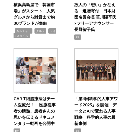
横浜高島屋で「韓国市
故人の「想い」かなえ
場」がスタート 人気
る 遺贈寄付 日本財
グルメから雑貨まで約
団名誉会長 笹川陽平氏
30ブランドが集結
×フリーアナウンサー
長野智子氏
,
,
,
カルチャー
グルメ
ライ
フスタイル
PR
CAR T細胞療法はチー
「第4回科学的人事アワ
ム医療だ！ 医療従事
ード2025」を開催 デ
者の情熱、患者さんの
ータとAIで変わる人事
思いを伝えるドキュメ
戦略 科学的人事の最
ンタリー動画を公開中
新事例
PR
PR