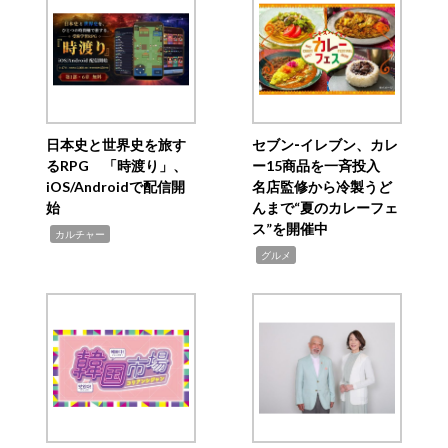
日本史と世界史を旅す
セブン‐イレブン、カレ
るRPG 「時渡り」、
ー15商品を一斉投入
iOS/Androidで配信開
名店監修から冷製うど
始
んまで“夏のカレーフェ
ス”を開催中
,
カルチャー
,
グルメ