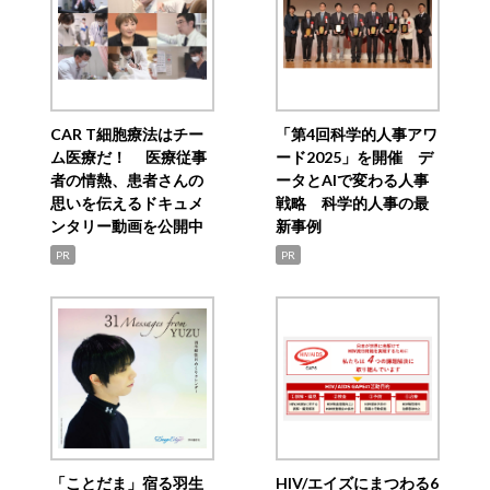
CAR T細胞療法はチー
「第4回科学的人事アワ
ム医療だ！ 医療従事
ード2025」を開催 デ
者の情熱、患者さんの
ータとAIで変わる人事
思いを伝えるドキュメ
戦略 科学的人事の最
ンタリー動画を公開中
新事例
PR
PR
「ことだま」宿る羽生
HIV/エイズにまつわる6