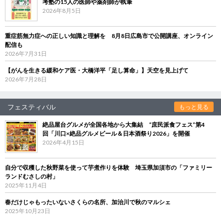
考塾の15人の医師や薬剤師が執筆
2026年8月5日
重症筋無力症への正しい知識と理解を 8月8日広島市で公開講座、オンライン
配信も
2026年7月31日
【がんを生きる緩和ケア医・大橋洋平「足し算命」】天空を見上げて
2026年7月28日
フェスティバル
もっと見る
絶品屋台グルメが全国各地から大集結 “庶民派食フェス”第4
回「川口×絶品グルメビール＆日本酒祭り2026」を開催
2026年4月15日
自分で収穫した秋野菜を使って芋煮作りを体験 埼玉県加須市の「ファミリー
ランドむさしの村」
2025年11月4日
春だけじゃもったいないさくらの名所、加治川で秋のマルシェ
2025年10月23日