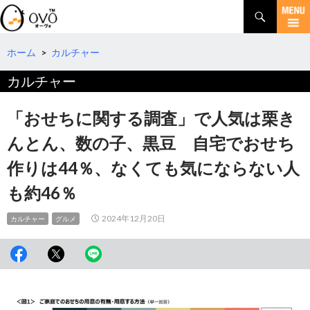
検
索
コ
ン
テ
ホーム
>
カルチャー
ン
カルチャー
ツ
へ
移
「おせちに関する調査」で人気は栗き
動
んとん、数の子、黒豆 自宅でおせち
作りは44％、なくても気にならない人
も約46％
2024年12月20日
カルチャー
グルメ