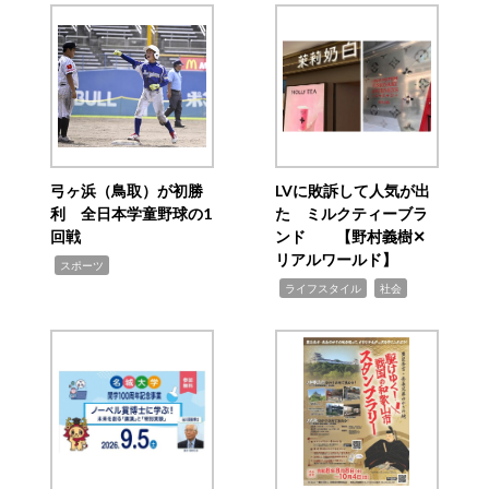
弓ヶ浜（鳥取）が初勝
LVに敗訴して人気が出
利 全日本学童野球の1
た ミルクティーブラ
回戦
ンド 【野村義樹✕
リアルワールド】
,
スポーツ
,
,
ライフスタイル
社会