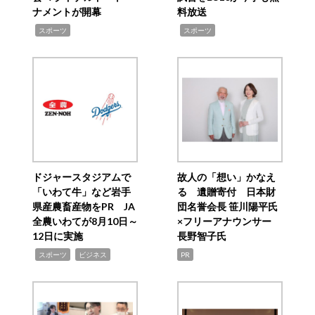
ナメントが開幕
料放送
,
,
スポーツ
スポーツ
ドジャースタジアムで
故人の「想い」かなえ
「いわて牛」など岩手
る 遺贈寄付 日本財
県産農畜産物をPR JA
団名誉会長 笹川陽平氏
全農いわてが8月10日～
×フリーアナウンサー
12日に実施
長野智子氏
,
,
スポーツ
ビジネス
PR