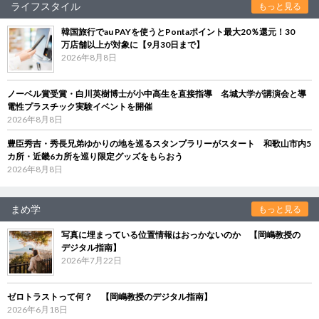
ライフスタイル
もっと見る
韓国旅行でau PAYを使うとPontaポイント最大20％還元！30
万店舗以上が対象に【9月30日まで】
2026年8月8日
ノーベル賞受賞・白川英樹博士が小中高生を直接指導 名城大学が講演会と導
電性プラスチック実験イベントを開催
2026年8月8日
豊臣秀吉・秀長兄弟ゆかりの地を巡るスタンプラリーがスタート 和歌山市内5
カ所・近畿6カ所を巡り限定グッズをもらおう
2026年8月8日
まめ学
もっと見る
写真に埋まっている位置情報はおっかないのか 【岡嶋教授の
デジタル指南】
2026年7月22日
ゼロトラストって何？ 【岡嶋教授のデジタル指南】
2026年6月18日