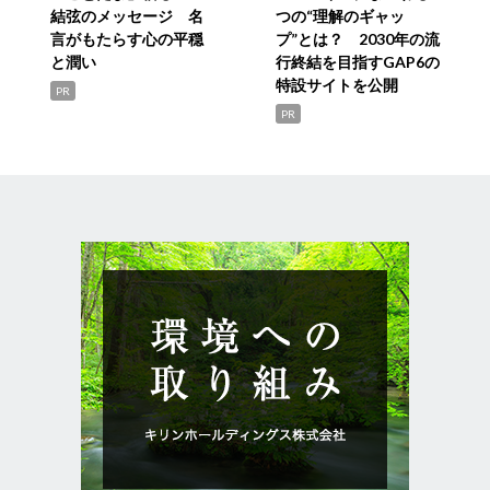
結弦のメッセージ 名
つの“理解のギャッ
言がもたらす心の平穏
プ”とは？ 2030年の流
と潤い
行終結を目指すGAP6の
特設サイトを公開
PR
PR