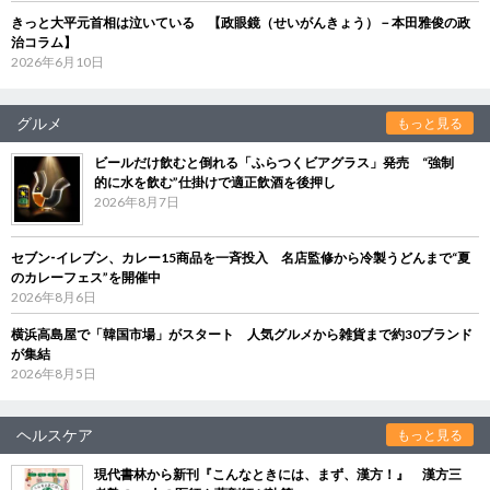
きっと大平元首相は泣いている 【政眼鏡（せいがんきょう）－本田雅俊の政
治コラム】
2026年6月10日
グルメ
もっと見る
ビールだけ飲むと倒れる「ふらつくビアグラス」発売 “強制
的に水を飲む”仕掛けで適正飲酒を後押し
2026年8月7日
セブン‐イレブン、カレー15商品を一斉投入 名店監修から冷製うどんまで“夏
のカレーフェス”を開催中
2026年8月6日
横浜高島屋で「韓国市場」がスタート 人気グルメから雑貨まで約30ブランド
が集結
2026年8月5日
ヘルスケア
もっと見る
現代書林から新刊『こんなときには、まず、漢方！』 漢方三