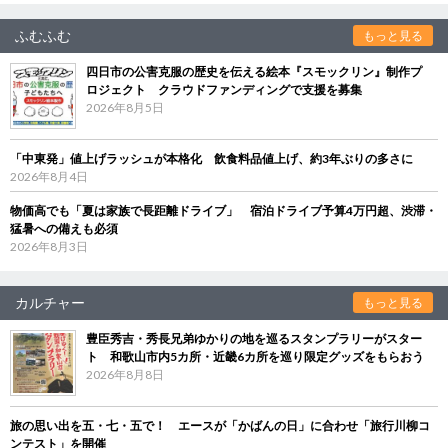
ふむふむ
もっと見る
四日市の公害克服の歴史を伝える絵本『スモックリン』制作プ
ロジェクト クラウドファンディングで支援を募集
2026年8月5日
「中東発」値上げラッシュが本格化 飲食料品値上げ、約3年ぶりの多さに
2026年8月4日
物価高でも「夏は家族で長距離ドライブ」 宿泊ドライブ予算4万円超、渋滞・
猛暑への備えも必須
2026年8月3日
カルチャー
もっと見る
豊臣秀吉・秀長兄弟ゆかりの地を巡るスタンプラリーがスター
ト 和歌山市内5カ所・近畿6カ所を巡り限定グッズをもらおう
2026年8月8日
旅の思い出を五・七・五で！ エースが「かばんの日」に合わせ「旅行川柳コ
ンテスト」を開催