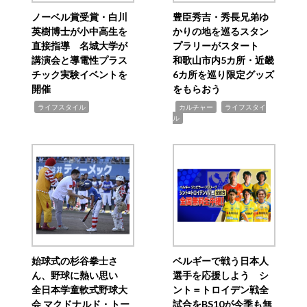
ノーベル賞受賞・白川
豊臣秀吉・秀長兄弟ゆ
英樹博士が小中高生を
かりの地を巡るスタン
直接指導 名城大学が
プラリーがスタート
講演会と導電性プラス
和歌山市内5カ所・近畿
チック実験イベントを
6カ所を巡り限定グッズ
開催
をもらおう
,
,
,
ライフスタイル
カルチャー
ライフスタイ
ル
始球式の杉谷拳士さ
ベルギーで戦う日本人
ん、野球に熱い思い
選手を応援しよう シ
全日本学童軟式野球大
ント＝トロイデン戦全
会 マクドナルド・トー
試合をBS10が今季も無