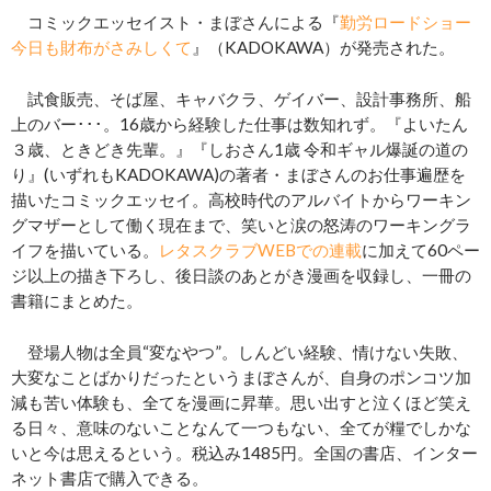
コミックエッセイスト・まぼさんによる『
勤労ロードショー
今日も財布がさみしくて
』（KADOKAWA）が発売された。
試食販売、そば屋、キャバクラ、ゲイバー、設計事務所、船
上のバー･･･。16歳から経験した仕事は数知れず。『よいたん
３歳、ときどき先輩。』『しおさん1歳 令和ギャル爆誕の道の
り』(いずれもKADOKAWA)の著者・まぼさんのお仕事遍歴を
描いたコミックエッセイ。高校時代のアルバイトからワーキン
グマザーとして働く現在まで、笑いと涙の怒涛のワーキングラ
イフを描いている。
レタスクラブWEBでの連載
に加えて60ペー
ジ以上の描き下ろし、後日談のあとがき漫画を収録し、一冊の
書籍にまとめた。
登場人物は全員“変なやつ”。しんどい経験、情けない失敗、
大変なことばかりだったというまぼさんが、自身のポンコツ加
減も苦い体験も、全てを漫画に昇華。思い出すと泣くほど笑え
る日々、意味のないことなんて一つもない、全てが糧でしかな
いと今は思えるという。税込み1485円。全国の書店、インター
ネット書店で購入できる。