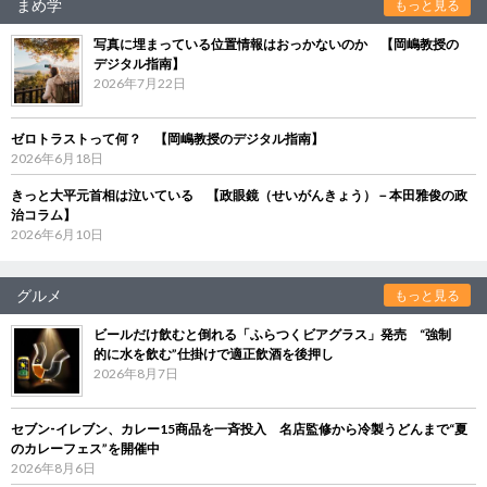
まめ学
もっと見る
写真に埋まっている位置情報はおっかないのか 【岡嶋教授の
デジタル指南】
2026年7月22日
ゼロトラストって何？ 【岡嶋教授のデジタル指南】
2026年6月18日
きっと大平元首相は泣いている 【政眼鏡（せいがんきょう）－本田雅俊の政
治コラム】
2026年6月10日
グルメ
もっと見る
ビールだけ飲むと倒れる「ふらつくビアグラス」発売 “強制
的に水を飲む”仕掛けで適正飲酒を後押し
2026年8月7日
セブン‐イレブン、カレー15商品を一斉投入 名店監修から冷製うどんまで“夏
のカレーフェス”を開催中
2026年8月6日