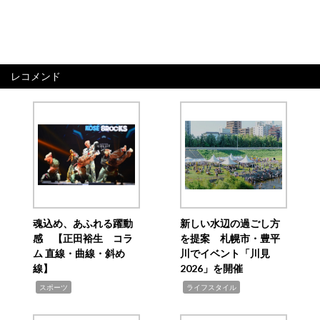
レコメンド
魂込め、あふれる躍動
新しい水辺の過ごし方
感 【正田裕生 コラ
を提案 札幌市・豊平
ム 直線・曲線・斜め
川でイベント「川見
線】
2026」を開催
,
,
スポーツ
ライフスタイル