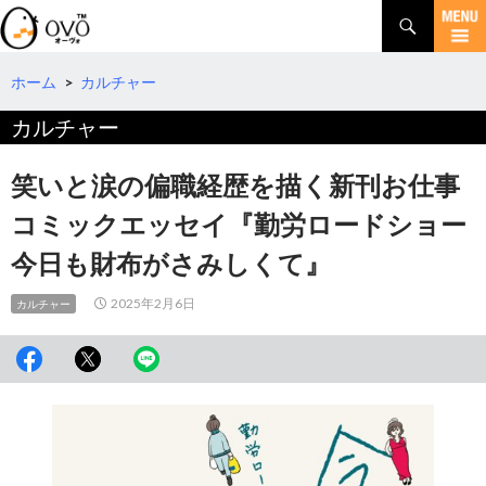
検
索
コ
ン
テ
ホーム
>
カルチャー
ン
カルチャー
ツ
へ
移
笑いと涙の偏職経歴を描く新刊お仕事
動
コミックエッセイ『勤労ロードショー
今日も財布がさみしくて』
2025年2月6日
カルチャー