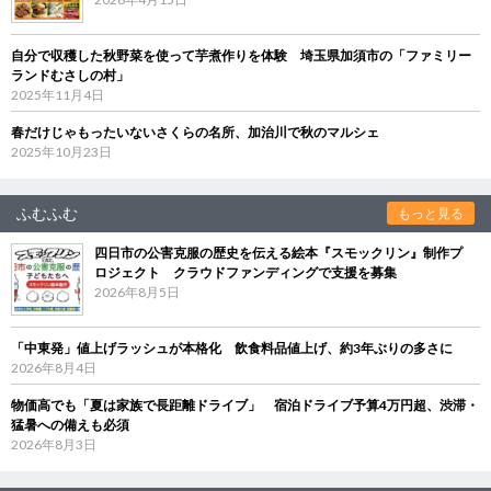
自分で収穫した秋野菜を使って芋煮作りを体験 埼玉県加須市の「ファミリー
ランドむさしの村」
2025年11月4日
春だけじゃもったいないさくらの名所、加治川で秋のマルシェ
2025年10月23日
ふむふむ
もっと見る
四日市の公害克服の歴史を伝える絵本『スモックリン』制作プ
ロジェクト クラウドファンディングで支援を募集
2026年8月5日
「中東発」値上げラッシュが本格化 飲食料品値上げ、約3年ぶりの多さに
2026年8月4日
物価高でも「夏は家族で長距離ドライブ」 宿泊ドライブ予算4万円超、渋滞・
猛暑への備えも必須
2026年8月3日