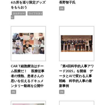
6カ所を巡り限定グッズ
長野智子氏
をもらおう
PR
,
,
カルチャー
ライフスタイ
ル
CAR T細胞療法はチー
「第4回科学的人事アワ
ム医療だ！ 医療従事
ード2025」を開催 デ
者の情熱、患者さんの
ータとAIで変わる人事
思いを伝えるドキュメ
戦略 科学的人事の最
ンタリー動画を公開中
新事例
PR
PR