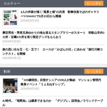
カルチャー
もっと見る
6人の作家が描く“風景と猫”の共演 歌舞伎座そばのギャラリ
ーYOHAKUで8月20日から開催
2026年8月9日
豊臣秀吉・秀長兄弟ゆかりの地を巡るスタンプラリーがスタート 和歌山市内5
カ所・近畿6カ所を巡り限定グッズをもらおう
2026年8月8日
旅の思い出を五・七・五で！ エースが「かばんの日」に合わせ「旅行川柳コ
ンテスト」を開催
2026年8月7日
動画
もっと見る
「100歳現役」目指すシニア1500人が集結 マンション管理代
務員イベント「うぇるねすシップ」
2026年8月4日
AI時代、「暗黙知」は継承できるのか 「デジブレ」説明会／ラウンドテーブ
ル