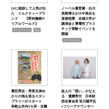
LVに敗訴して人気が出
ノーベル賞受賞・白川
た ミルクティーブラ
英樹博士が小中高生を
ンド 【野村義樹✕
直接指導 名城大学が
リアルワールド】
講演会と導電性プラス
チック実験イベントを
,
,
ライフスタイル
社会
開催
,
ライフスタイル
豊臣秀吉・秀長兄弟ゆ
故人の「想い」かなえ
かりの地を巡るスタン
る 遺贈寄付 日本財
プラリーがスタート
団名誉会長 笹川陽平氏
和歌山市内5カ所・近畿
×フリーアナウンサー