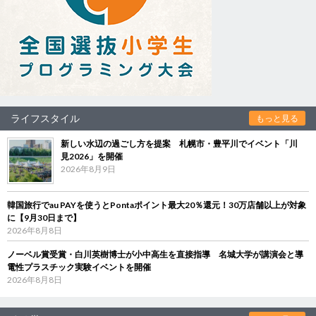
ライフスタイル
もっと見る
新しい水辺の過ごし方を提案 札幌市・豊平川でイベント「川
見2026」を開催
2026年8月9日
韓国旅行でau PAYを使うとPontaポイント最大20％還元！30万店舗以上が対象
に【9月30日まで】
2026年8月8日
ノーベル賞受賞・白川英樹博士が小中高生を直接指導 名城大学が講演会と導
電性プラスチック実験イベントを開催
2026年8月8日