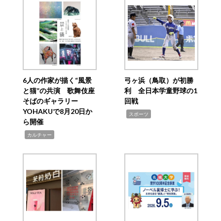
6人の作家が描く“風景
弓ヶ浜（鳥取）が初勝
と猫”の共演 歌舞伎座
利 全日本学童野球の1
そばのギャラリー
回戦
YOHAKUで8月20日か
,
スポーツ
ら開催
,
カルチャー