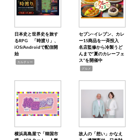
日本史と世界史を旅す
セブン‐イレブン、カレ
るRPG 「時渡り」、
ー15商品を一斉投入
iOS/Androidで配信開
名店監修から冷製うど
始
んまで“夏のカレーフェ
ス”を開催中
,
カルチャー
,
グルメ
横浜高島屋で「韓国市
故人の「想い」かなえ