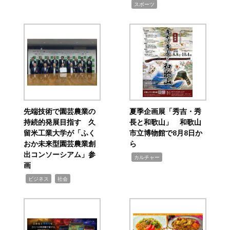
,
スポーツ
先端技術で園芸農業の
夏季企画展「秀吉・秀
持続的発展目指す 久
長と和歌山」 和歌山
留米工業大学が「ふく
市立博物館で8月8日か
おか未来型園芸農業創
ら
出コンソーシアム」参
,
カルチャー
画
,
,
ビジネス
社会