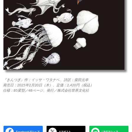
『きんつぎ』作：イッサ・ワタナベ 、詩訳：柴田元幸
発売日：2025年2月20日（木）、定価：2,420円（税込）
仕様：B5変型／48ページ、発行／株式会社世界文化社