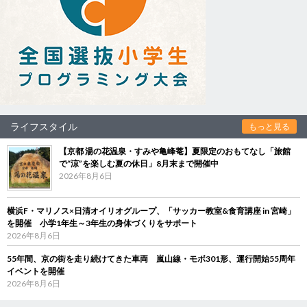
ライフスタイル
もっと見る
【京都 湯の花温泉・すみや亀峰菴】夏限定のおもてなし「旅館
で“涼”を楽しむ夏の休日」8月末まで開催中
2026年8月6日
横浜F・マリノス×日清オイリオグループ、「サッカー教室&食育講座 in 宮崎」
を開催 小学1年生～3年生の身体づくりをサポート
2026年8月6日
55年間、京の街を走り続けてきた車両 嵐山線・モボ301形、運行開始55周年
イベントを開催
2026年8月6日