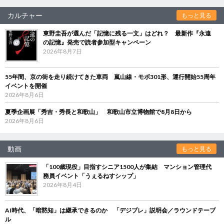
カルチャー
もっと見る
東野圭吾が選んだ「記憶に残る一文」はどれ？ 最新作『永遠
の記憶』発売で読者参加型キャンペーン
2026年8月7日
55年間、京の街を走り続けてきた車両 嵐山線・モボ301形、運行開始55周年
イベントを開催
2026年8月6日
夏季企画展「秀吉・秀長と和歌山」 和歌山市立博物館で8月8日から
2026年8月6日
動画
もっと見る
「100歳現役」目指すシニア1500人が集結 マンション管理代
務員イベント「うぇるねすシップ」
2026年8月4日
AI時代、「暗黙知」は継承できるのか 「デジブレ」説明会／ラウンドテーブ
ル