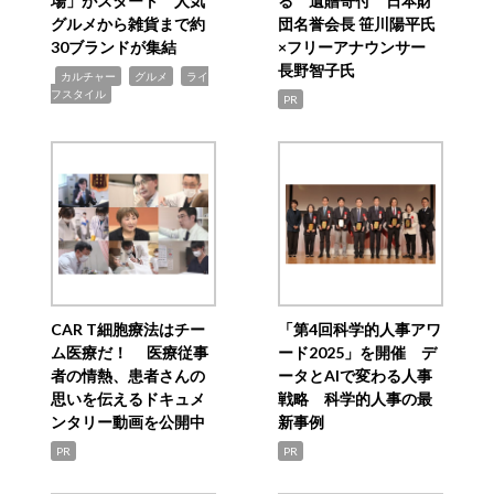
場」がスタート 人気
る 遺贈寄付 日本財
グルメから雑貨まで約
団名誉会長 笹川陽平氏
30ブランドが集結
×フリーアナウンサー
長野智子氏
,
,
,
カルチャー
グルメ
ライ
フスタイル
PR
CAR T細胞療法はチー
「第4回科学的人事アワ
ム医療だ！ 医療従事
ード2025」を開催 デ
者の情熱、患者さんの
ータとAIで変わる人事
思いを伝えるドキュメ
戦略 科学的人事の最
ンタリー動画を公開中
新事例
PR
PR