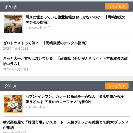
まめ学
もっと見る
写真に埋まっている位置情報はおっかないのか 【岡嶋教授の
デジタル指南】
2026年7月22日
ゼロトラストって何？ 【岡嶋教授のデジタル指南】
2026年6月18日
きっと大平元首相は泣いている 【政眼鏡（せいがんきょう）－本田雅俊の政
治コラム】
2026年6月10日
グルメ
もっと見る
セブン‐イレブン、カレー15商品を一斉投入 名店監修から冷
製うどんまで“夏のカレーフェス”を開催中
2026年8月6日
横浜高島屋で「韓国市場」がスタート 人気グルメから雑貨まで約30ブランド
が集結
2026年8月5日