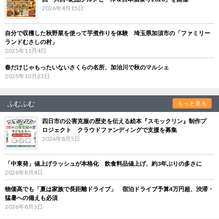
2026年4月15日
自分で収穫した秋野菜を使って芋煮作りを体験 埼玉県加須市の「ファミリー
ランドむさしの村」
2025年11月4日
春だけじゃもったいないさくらの名所、加治川で秋のマルシェ
2025年10月23日
ふむふむ
もっと見る
四日市の公害克服の歴史を伝える絵本『スモックリン』制作プ
ロジェクト クラウドファンディングで支援を募集
2026年8月5日
「中東発」値上げラッシュが本格化 飲食料品値上げ、約3年ぶりの多さに
2026年8月4日
物価高でも「夏は家族で長距離ドライブ」 宿泊ドライブ予算4万円超、渋滞・
猛暑への備えも必須
2026年8月3日