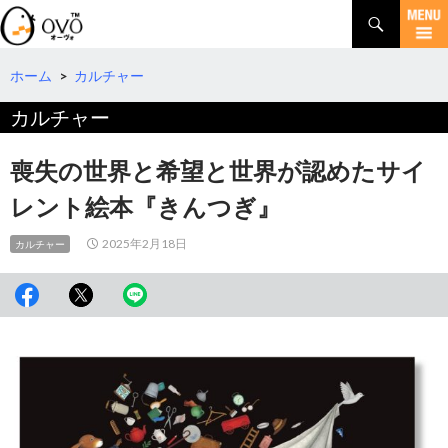
検
索
コ
ン
テ
ホーム
>
カルチャー
ン
カルチャー
ツ
へ
移
喪失の世界と希望と世界が認めたサイ
動
レント絵本『きんつぎ』
2025年2月18日
カルチャー