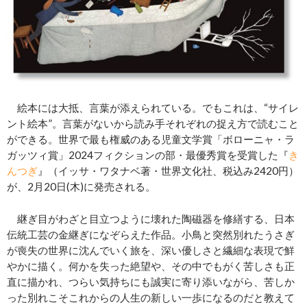
絵本には大抵、言葉が添えられている。でもこれは、“サイレ
ント絵本”。言葉がないから読み手それぞれの捉え方で読むこと
ができる。世界で最も権威のある児童文学賞「ボローニャ・ラ
ガッツィ賞」2024フィクションの部・最優秀賞を受賞した『
き
んつぎ
』（イッサ・ワタナベ著・世界文化社、税込み2420円）
が、2月20日(木)に発売される。
継ぎ目がわざと目立つように壊れた陶磁器を修繕する、日本
伝統工芸の金継ぎになぞらえた作品。小鳥と突然別れたうさぎ
が喪失の世界に沈んでいく旅を、深い優しさと繊細な表現で鮮
やかに描く。何かを失った絶望や、その中でもがく苦しさも正
直に描かれ、つらい気持ちにも誠実に寄り添いながら、苦しか
った別れこそこれからの人生の新しい一歩になるのだと教えて