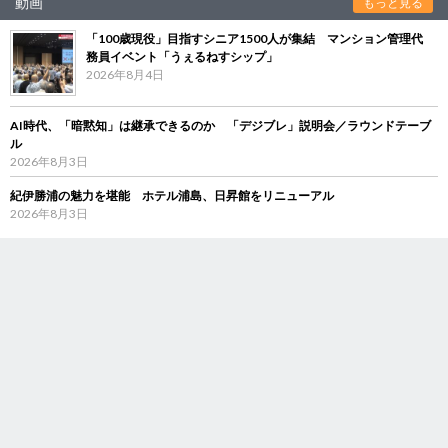
動画
もっと見る
「100歳現役」目指すシニア1500人が集結 マンション管理代
務員イベント「うぇるねすシップ」
2026年8月4日
AI時代、「暗黙知」は継承できるのか 「デジブレ」説明会／ラウンドテーブ
ル
2026年8月3日
紀伊勝浦の魅力を堪能 ホテル浦島、日昇館をリニューアル
2026年8月3日