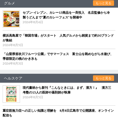
グルメ
もっと見る
セブン‐イレブン、カレー15商品を一斉投入 名店監修から冷
製うどんまで“夏のカレーフェス”を開催中
2026年8月6日
横浜高島屋で「韓国市場」がスタート 人気グルメから雑貨まで約30ブランド
が集結
2026年8月5日
「山梨県笛吹川フルーツ公園」でサマーフェス 富士山を眺めながら水遊び、
季節限定の桃のかき氷も
2026年8月3日
ヘルスケア
もっと見る
現代書林から新刊『こんなときには、まず、漢方！』 漢方三
考塾の15人の医師や薬剤師が執筆
2026年8月5日
重症筋無力症への正しい知識と理解を 8月8日広島市で公開講座、オンライン
配信も