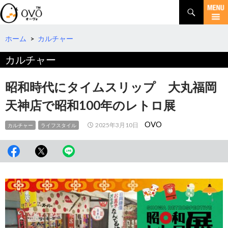
検
索
コ
ン
テ
ホーム
>
カルチャー
ン
カルチャー
ツ
へ
移
昭和時代にタイムスリップ 大丸福岡
動
天神店で昭和100年のレトロ展
OVO
2025年3月10日
カルチャー
ライフスタイル