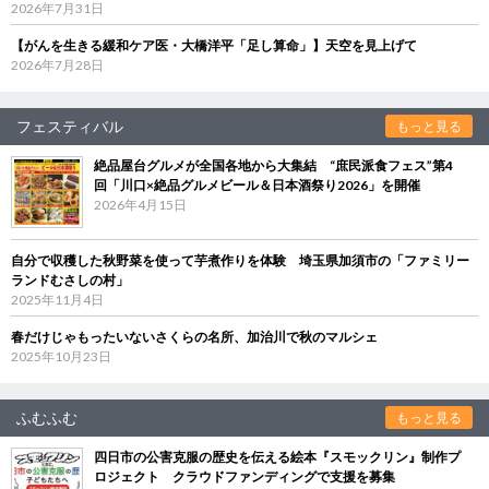
2026年7月31日
【がんを生きる緩和ケア医・大橋洋平「足し算命」】天空を見上げて
2026年7月28日
フェスティバル
もっと見る
絶品屋台グルメが全国各地から大集結 “庶民派食フェス”第4
回「川口×絶品グルメビール＆日本酒祭り2026」を開催
2026年4月15日
自分で収穫した秋野菜を使って芋煮作りを体験 埼玉県加須市の「ファミリー
ランドむさしの村」
2025年11月4日
春だけじゃもったいないさくらの名所、加治川で秋のマルシェ
2025年10月23日
ふむふむ
もっと見る
四日市の公害克服の歴史を伝える絵本『スモックリン』制作プ
ロジェクト クラウドファンディングで支援を募集