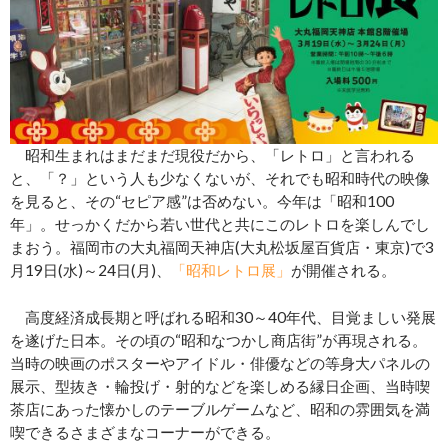
昭和生まれはまだまだ現役だから、「レトロ」と言われる
と、「？」という人も少なくないが、それでも昭和時代の映像
を見ると、その“セピア感”は否めない。今年は「昭和100
年」。せっかくだから若い世代と共にこのレトロを楽しんでし
まおう。福岡市の大丸福岡天神店(大丸松坂屋百貨店・東京)で3
月19日(水)～24日(月)、
「昭和レトロ展」
が開催される。
高度経済成長期と呼ばれる昭和30～40年代、目覚ましい発展
を遂げた日本。その頃の“昭和なつかし商店街”が再現される。
当時の映画のポスターやアイドル・俳優などの等身大パネルの
展示、型抜き・輪投げ・射的などを楽しめる縁日企画、当時喫
茶店にあった懐かしのテーブルゲームなど、昭和の雰囲気を満
喫できるさまざまなコーナーができる。