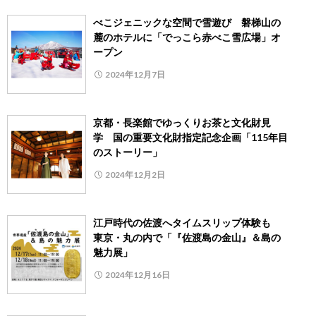
べこジェニックな空間で雪遊び 磐梯山の
麓のホテルに「でっこら赤べこ雪広場」オ
ープン
2024年12月7日
京都・長楽館でゆっくりお茶と文化財見
学 国の重要文化財指定記念企画「115年目
のストーリー」
2024年12月2日
江戸時代の佐渡へタイムスリップ体験も
東京・丸の内で「『佐渡島の金山』＆島の
魅力展」
2024年12月16日