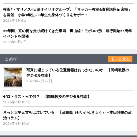
横浜F・マリノス×日清オイリオグループ、「サッカー教室&食育講座 in 宮崎」
を開催 小学1年生～3年生の身体づくりをサポート
2026年8月6日
55年間、京の街を走り続けてきた車両 嵐山線・モボ301形、運行開始55周年
イベントを開催
2026年8月6日
まめ学
もっと見る
写真に埋まっている位置情報はおっかないのか 【岡嶋教授の
デジタル指南】
2026年7月22日
ゼロトラストって何？ 【岡嶋教授のデジタル指南】
2026年6月18日
きっと大平元首相は泣いている 【政眼鏡（せいがんきょう）－本田雅俊の政
治コラム】
2026年6月10日