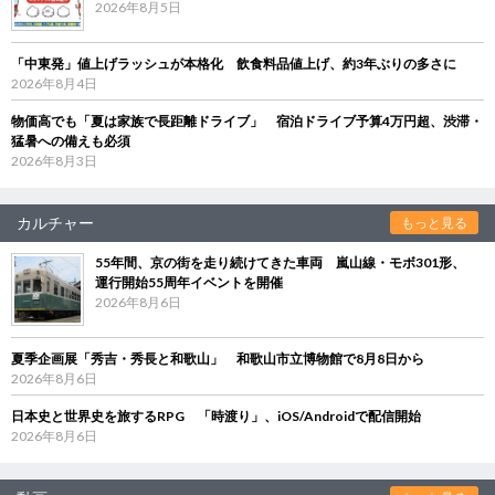
2026年8月5日
「中東発」値上げラッシュが本格化 飲食料品値上げ、約3年ぶりの多さに
2026年8月4日
物価高でも「夏は家族で長距離ドライブ」 宿泊ドライブ予算4万円超、渋滞・
猛暑への備えも必須
2026年8月3日
カルチャー
もっと見る
55年間、京の街を走り続けてきた車両 嵐山線・モボ301形、
運行開始55周年イベントを開催
2026年8月6日
夏季企画展「秀吉・秀長と和歌山」 和歌山市立博物館で8月8日から
2026年8月6日
日本史と世界史を旅するRPG 「時渡り」、iOS/Androidで配信開始
2026年8月6日