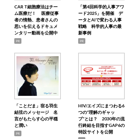
CAR T細胞療法はチー
「第4回科学的人事アワ
ム医療だ！ 医療従事
ード2025」を開催 デ
者の情熱、患者さんの
ータとAIで変わる人事
思いを伝えるドキュメ
戦略 科学的人事の最
ンタリー動画を公開中
新事例
PR
PR
「ことだま」宿る羽生
HIV/エイズにまつわる6
結弦のメッセージ 名
つの“理解のギャッ
言がもたらす心の平穏
プ”とは？ 2030年の流
と潤い
行終結を目指すGAP6の
特設サイトを公開
PR