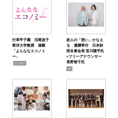
行革甲子園 沼尾波子
故人の「想い」かなえ
東洋大学教授 連載
る 遺贈寄付 日本財
「よんななエコノミ
団名誉会長 笹川陽平氏
ー」
×フリーアナウンサー
長野智子氏
,
ビジネス
PR