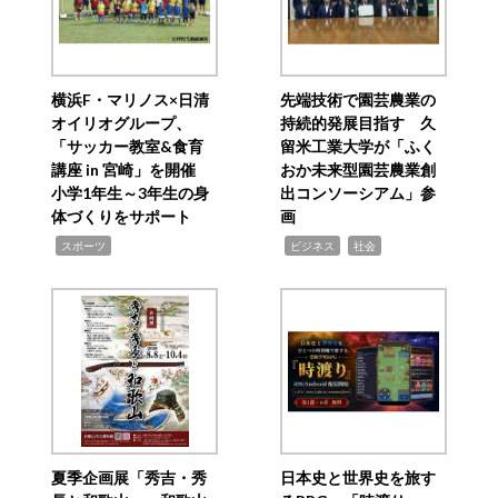
横浜F・マリノス×日清
先端技術で園芸農業の
オイリオグループ、
持続的発展目指す 久
「サッカー教室&食育
留米工業大学が「ふく
講座 in 宮崎」を開催
おか未来型園芸農業創
小学1年生～3年生の身
出コンソーシアム」参
体づくりをサポート
画
,
,
,
スポーツ
ビジネス
社会
夏季企画展「秀吉・秀
日本史と世界史を旅す