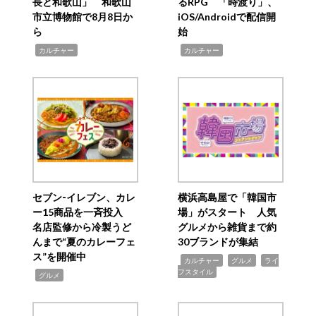
長と和歌山」 和歌山
るRPG 「時渡り」、
市立博物館で8月8日か
iOS/Androidで配信開
ら
始
,
,
カルチャー
カルチャー
セブン‐イレブン、カレ
横浜高島屋で「韓国市
ー15商品を一斉投入
場」がスタート 人気
名店監修から冷製うど
グルメから雑貨まで約
んまで“夏のカレーフェ
30ブランドが集結
ス”を開催中
,
,
,
カルチャー
グルメ
ライ
フスタイル
,
グルメ