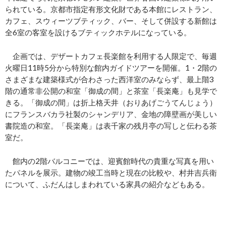
られている。京都市指定有形文化財である本館にレストラン、
カフェ、スウィーツブティック、バー、そして併設する新館は
全6室の客室を設けるブティックホテルになっている。
企画では、デザートカフェ長楽館を利用する人限定で、毎週
火曜日11時5分から特別な館内ガイドツアーを開催。1・2階の
さまざまな建築様式が合わさった西洋室のみならず、最上階3
階の通常非公開の和室「御成の間」と茶室「長楽庵」も見学で
きる。「御成の間」は折上格天井（おりあげごうてんじょう）
にフランスバカラ社製のシャンデリア、金地の障壁画が美しい
書院造の和室。「長楽庵」は表千家の残月亭の写しと伝わる茶
室だ。
館内の2階バルコニーでは、迎賓館時代の貴重な写真を用い
たパネルを展示。建物の竣工当時と現在の比較や、村井吉兵衛
について、ふだんはしまわれている家具の紹介などもある。