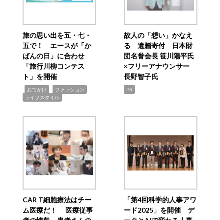
旅の思い出を五・七・
故人の「想い」かなえ
五で！ エースが「か
る 遺贈寄付 日本財
ばんの日」に合わせ
団名誉会長 笹川陽平氏
「旅行川柳コンテス
×フリーアナウンサー
ト」を開催
長野智子氏
,
,
,
おでかけ
ファッション
PR
ライフスタイル
CAR T細胞療法はチー
「第4回科学的人事アワ
ム医療だ！ 医療従事
ード2025」を開催 デ