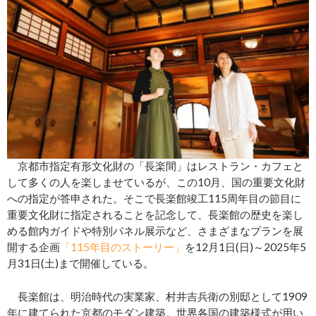
京都市指定有形文化財の「長楽間」はレストラン・カフェと
して多くの人を楽しませているが、この10月、国の重要文化財
への指定が答申された。そこで長楽館竣工115周年目の節目に
重要文化財に指定されることを記念して、長楽館の歴史を楽し
める館内ガイドや特別パネル展示など、さまざまなプランを展
開する企画
「115年目のストーリー」
を12月1日(日)～2025年5
月31日(土)まで開催している。
長楽館は、明治時代の実業家、村井吉兵衛の別邸として1909
年に建てられた京都のモダン建築。世界各国の建築様式が用い