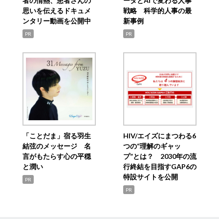
者の情熱、患者さんの
ータとAIで変わる人事
思いを伝えるドキュメ
戦略 科学的人事の最
ンタリー動画を公開中
新事例
PR
PR
「ことだま」宿る羽生
HIV/エイズにまつわる6
結弦のメッセージ 名
つの“理解のギャッ
言がもたらす心の平穏
プ”とは？ 2030年の流
と潤い
行終結を目指すGAP6の
特設サイトを公開
PR
PR