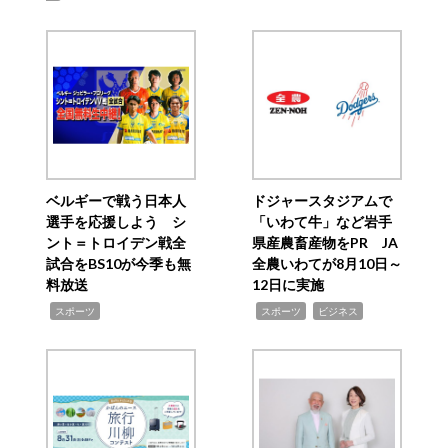
ベルギーで戦う日本人
ドジャースタジアムで
選手を応援しよう シ
「いわて牛」など岩手
ント＝トロイデン戦全
県産農畜産物をPR JA
試合をBS10が今季も無
全農いわてが8月10日～
料放送
12日に実施
,
,
,
スポーツ
スポーツ
ビジネス