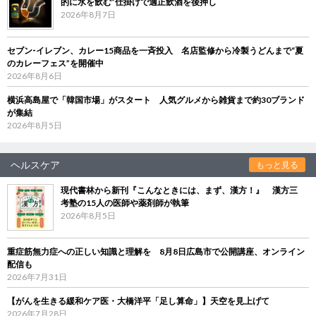
的に水を飲む”仕掛けで適正飲酒を後押し
2026年8月7日
セブン‐イレブン、カレー15商品を一斉投入 名店監修から冷製うどんまで“夏
のカレーフェス”を開催中
2026年8月6日
横浜高島屋で「韓国市場」がスタート 人気グルメから雑貨まで約30ブランド
が集結
2026年8月5日
ヘルスケア
もっと見る
現代書林から新刊『こんなときには、まず、漢方！』 漢方三
考塾の15人の医師や薬剤師が執筆
2026年8月5日
重症筋無力症への正しい知識と理解を 8月8日広島市で公開講座、オンライン
配信も
2026年7月31日
【がんを生きる緩和ケア医・大橋洋平「足し算命」】天空を見上げて
2026年7月28日