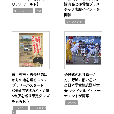
リアルワールド】
講演会と導電性プラス
チック実験イベントを
,
,
ライフスタイル
社会
開催
,
ライフスタイル
豊臣秀吉・秀長兄弟ゆ
始球式の杉谷拳士さ
かりの地を巡るスタン
ん、野球に熱い思い
プラリーがスタート
全日本学童軟式野球大
和歌山市内5カ所・近畿
会 マクドナルド・トー
6カ所を巡り限定グッズ
ナメントが開幕
をもらおう
,
スポーツ
,
,
カルチャー
ライフスタイ
ル