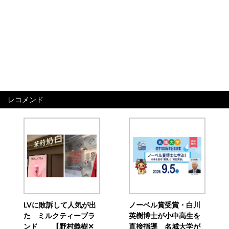
レコメンド
LVに敗訴して人気が出
ノーベル賞受賞・白川
た ミルクティーブラ
英樹博士が小中高生を
ンド 【野村義樹✕
直接指導 名城大学が