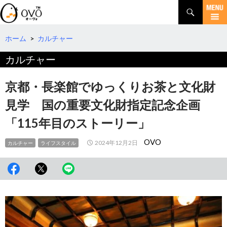
検
索
コ
ン
テ
ホーム
>
カルチャー
ン
カルチャー
ツ
へ
移
京都・長楽館でゆっくりお茶と文化財
動
見学 国の重要文化財指定記念企画
「115年目のストーリー」
OVO
2024年12月2日
カルチャー
ライフスタイル