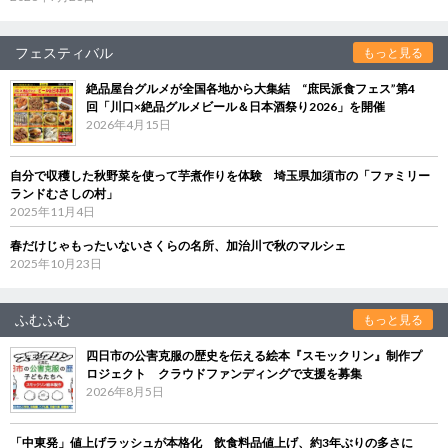
フェスティバル
もっと見る
絶品屋台グルメが全国各地から大集結 “庶民派食フェス”第4
回「川口×絶品グルメビール＆日本酒祭り2026」を開催
2026年4月15日
自分で収穫した秋野菜を使って芋煮作りを体験 埼玉県加須市の「ファミリー
ランドむさしの村」
2025年11月4日
春だけじゃもったいないさくらの名所、加治川で秋のマルシェ
2025年10月23日
ふむふむ
もっと見る
四日市の公害克服の歴史を伝える絵本『スモックリン』制作プ
ロジェクト クラウドファンディングで支援を募集
2026年8月5日
「中東発」値上げラッシュが本格化 飲食料品値上げ、約3年ぶりの多さに