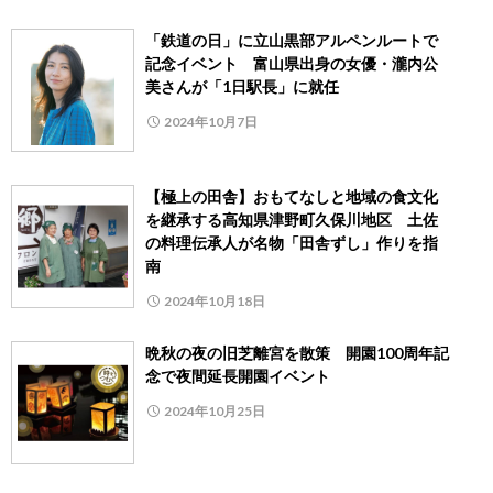
「鉄道の日」に立山黒部アルペンルートで
記念イベント 富山県出身の女優・瀧内公
美さんが「1日駅長」に就任
2024年10月7日
【極上の田舎】おもてなしと地域の食文化
を継承する高知県津野町久保川地区 土佐
の料理伝承人が名物「田舎ずし」作りを指
南
2024年10月18日
晩秋の夜の旧芝離宮を散策 開園100周年記
念で夜間延長開園イベント
2024年10月25日