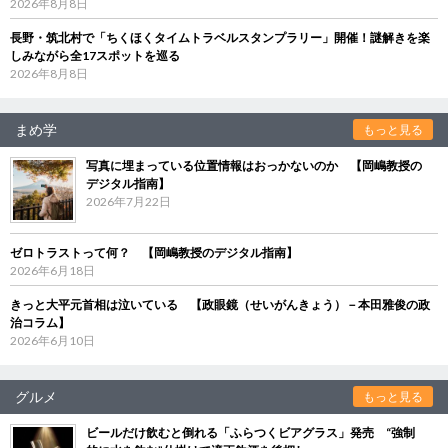
2026年8月8日
長野・筑北村で「ちくほくタイムトラベルスタンプラリー」開催！謎解きを楽
しみながら全17スポットを巡る
2026年8月8日
まめ学
もっと見る
写真に埋まっている位置情報はおっかないのか 【岡嶋教授の
デジタル指南】
2026年7月22日
ゼロトラストって何？ 【岡嶋教授のデジタル指南】
2026年6月18日
きっと大平元首相は泣いている 【政眼鏡（せいがんきょう）－本田雅俊の政
治コラム】
2026年6月10日
グルメ
もっと見る
ビールだけ飲むと倒れる「ふらつくビアグラス」発売 “強制