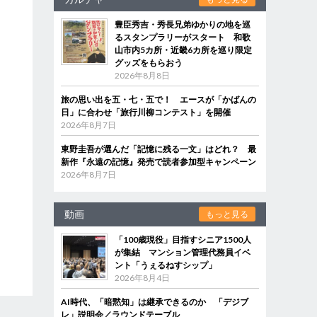
豊臣秀吉・秀長兄弟ゆかりの地を巡
るスタンプラリーがスタート 和歌
山市内5カ所・近畿6カ所を巡り限定
グッズをもらおう
2026年8月8日
旅の思い出を五・七・五で！ エースが「かばんの
日」に合わせ「旅行川柳コンテスト」を開催
2026年8月7日
東野圭吾が選んだ「記憶に残る一文」はどれ？ 最
新作『永遠の記憶』発売で読者参加型キャンペーン
2026年8月7日
動画
もっと見る
「100歳現役」目指すシニア1500人
が集結 マンション管理代務員イベ
ント「うぇるねすシップ」
2026年8月4日
AI時代、「暗黙知」は継承できるのか 「デジブ
レ」説明会／ラウンドテーブル