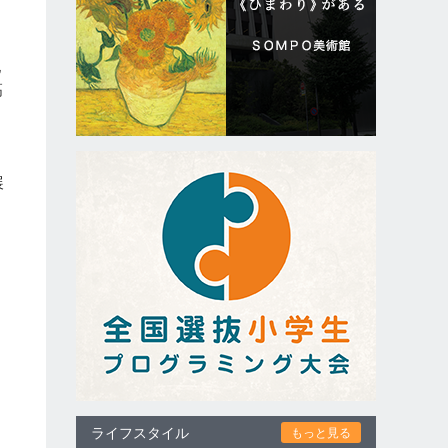
、
地
高
多
展
間
ライフスタイル
もっと見る