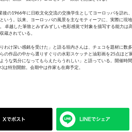
業後の1966年に日欧文化交流の交換学生としてヨーロッパを訪れ
という。以来、ヨーロッパの風景を主なモティーフに、実際に現
。 卓越した筆致とみずみずしい色彩感覚で対象を描写する能力は
に収蔵されている。
りわけ深い感銘を受けた」と語る垣内さんは、チェコを題材に数
らの作品の中から選りすぐりの水彩スケッチと油彩画を25点ほど
ような気分になってもらえたらうれしい」と語っている。開催時
・木)は特別開館。会期中は作家も在廊予定。