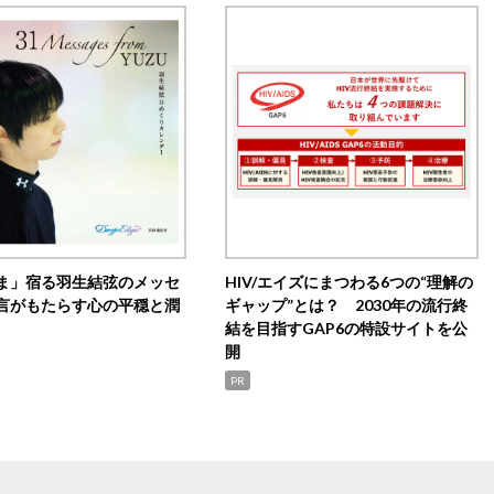
ま」宿る羽生結弦のメッセ
HIV/エイズにまつわる6つの“理解の
言がもたらす心の平穏と潤
ギャップ”とは？ 2030年の流行終
結を目指すGAP6の特設サイトを公
開
PR