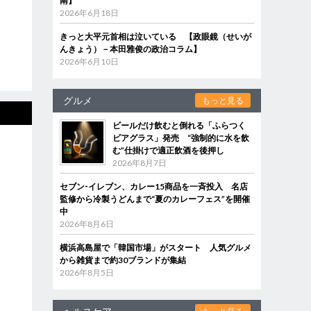
南】
2026年6月18日
きっと大平元首相は泣いている 【政眼鏡（せいが
んきょう）－本田雅俊の政治コラム】
2026年6月10日
グルメ
もっと見る
ビールだけ飲むと倒れる「ふらつく
ビアグラス」発売 “強制的に水を飲
む”仕掛けで適正飲酒を後押し
2026年8月7日
セブン‐イレブン、カレー15商品を一斉投入 名店
監修から冷製うどんまで“夏のカレーフェス”を開催
中
2026年8月6日
横浜高島屋で「韓国市場」がスタート 人気グルメ
から雑貨まで約30ブランドが集結
2026年8月5日