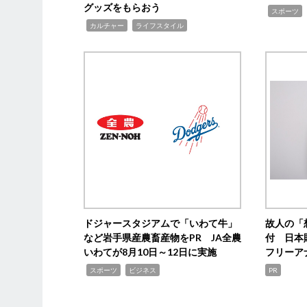
グッズをもらおう
,
スポーツ
,
,
カルチャー
ライフスタイル
ドジャースタジアムで「いわて牛」
故人の「
など岩手県産農畜産物をPR JA全農
付 日本
いわてが8月10日～12日に実施
フリーア
,
,
スポーツ
ビジネス
PR