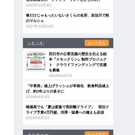
2025年11月4日
春だけじゃもったいないさくらの名所、加治川で秋
のマルシェ
2025年10月23日
ふむふむ
もっと見る
四日市の公害克服の歴史を伝える絵
本『スモックリン』制作プロジェク
ト クラウドファンディングで支援
を募集
2026年8月5日
「中東発」値上げラッシュが本格化 飲食料品値上
げ、約3年ぶりの多さに
2026年8月4日
物価高でも「夏は家族で長距離ドライブ」 宿泊ド
ライブ予算4万円超、渋滞・猛暑への備えも必須
2026年8月3日
カルチャー
もっと見る