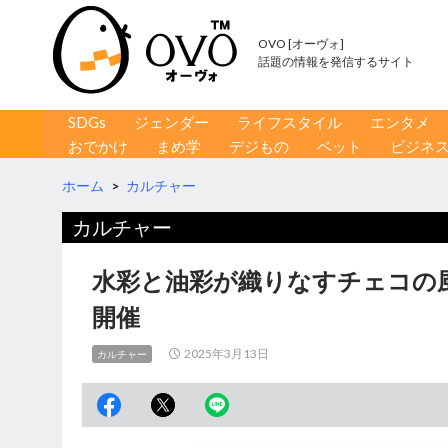
OVO [オーヴォ]
話題の情報を発信するサイト
コンテンツへ移動
検
SDGs
ジェンダー
ライフスタイル
エンタメ
索
おでかけ
まめ学
デジもの
ペット
ビジネ
ホーム
>
カルチャー
カルチャー
水彩と油彩が織りなすチェコの
開催
2025年3月13日
カルチャー