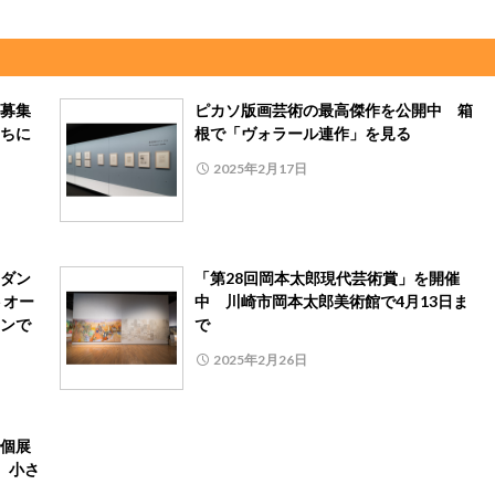
募集
ピカソ版画芸術の最高傑作を公開中 箱
ちに
根で「ヴォラール連作」を見る
2025年2月17日
ダン
「第28回岡本太郎現代芸術賞」を開催
トオー
中 川崎市岡本太郎美術館で4月13日ま
ンで
で
2025年2月26日
個展
り、小さ