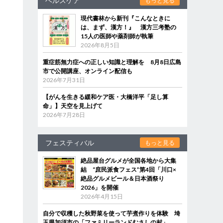
ヘルスケア
もっと見る
現代書林から新刊『こんなときに
は、まず、漢方！』 漢方三考塾の
15人の医師や薬剤師が執筆
2026年8月5日
重症筋無力症への正しい知識と理解を 8月8日広島
市で公開講座、オンライン配信も
2026年7月31日
【がんを生きる緩和ケア医・大橋洋平「足し算
命」】天空を見上げて
2026年7月28日
フェスティバル
もっと見る
絶品屋台グルメが全国各地から大集
結 “庶民派食フェス”第4回「川口×
絶品グルメビール＆日本酒祭り
2026」を開催
2026年4月15日
自分で収穫した秋野菜を使って芋煮作りを体験 埼
玉県加須市の「ファミリーランドむさしの村」