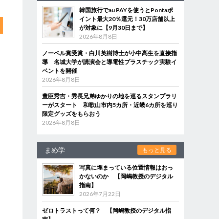
韓国旅行でau PAYを使うとPontaポ
イント最大20％還元！30万店舗以上
が対象に【9月30日まで】
2026年8月8日
ノーベル賞受賞・白川英樹博士が小中高生を直接指
導 名城大学が講演会と導電性プラスチック実験イ
ベントを開催
2026年8月8日
豊臣秀吉・秀長兄弟ゆかりの地を巡るスタンプラリ
ーがスタート 和歌山市内5カ所・近畿6カ所を巡り
限定グッズをもらおう
2026年8月8日
まめ学
もっと見る
写真に埋まっている位置情報はおっ
かないのか 【岡嶋教授のデジタル
指南】
2026年7月22日
ゼロトラストって何？ 【岡嶋教授のデジタル指