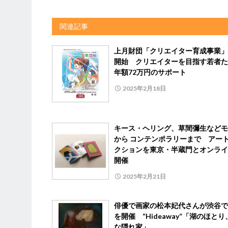
関連記事
上月財団「クリエイター育成事業」
開始 クリエイターを目指す若者た
年額72万円のサポート
2025年2月18日
キース・ヘリング、草間彌生などモ
から コンテンポラリーまで アー
クションを東京・半蔵門とオンライ
開催
2025年2月21日
俳優で画家の松本妃代さんが渋谷で
を開催 “Hideaway”「湖のほと
な隠れ家」