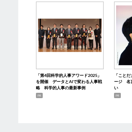
「第4回科学的人事アワード2025」
「ことだ
を開催 データとAIで変わる人事戦
ージ 名
略 科学的人事の最新事例
い
PR
PR