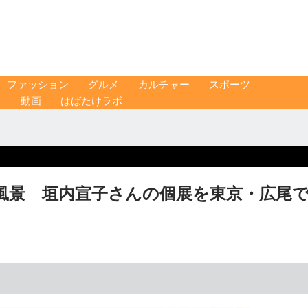
ファッション
グルメ
カルチャー
スポーツ
ス
動画
はばたけラボ
風景 垣内宣子さんの個展を東京・広尾