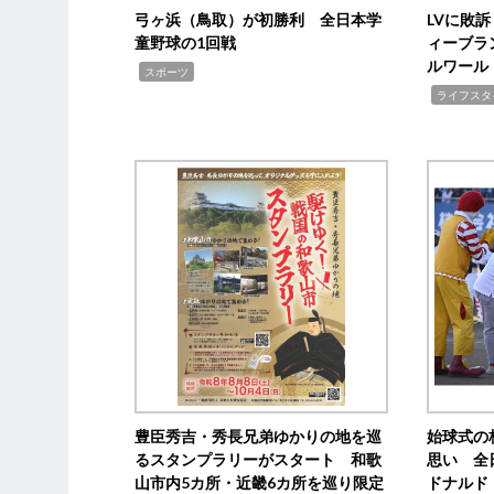
弓ヶ浜（鳥取）が初勝利 全日本学
LVに敗
童野球の1回戦
ィーブラ
ルワール
,
スポーツ
,
ライフスタ
豊臣秀吉・秀長兄弟ゆかりの地を巡
始球式の
るスタンプラリーがスタート 和歌
思い 全
山市内5カ所・近畿6カ所を巡り限定
ドナルド