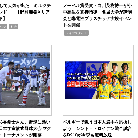
訴して人気が出た ミルクテ
ノーベル賞受賞・白川英樹博士が小
ンド 【野村義樹✕リア
中高生を直接指導 名城大学が講演
ド】
会と導電性プラスチック実験イベン
トを開催
,
イル
社会
,
ライフスタイル
杉谷拳士さん、野球に熱い
ベルギーで戦う日本人選手を応援し
日本学童軟式野球大会 マク
よう シント＝トロイデン戦全試合
・トーナメントが開幕
をBS10が今季も無料放送