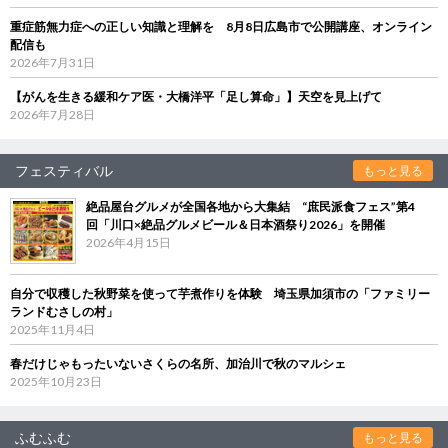
重症筋無力症への正しい知識と理解を 8月8日広島市で公開講座、オンライン
配信も
2026年7月31日
【がんを生きる緩和ケア医・大橋洋平「足し算命」】天空を見上げて
2026年7月28日
フェスティバル
もっと見る
絶品屋台グルメが全国各地から大集結 “庶民派食フェス”第4
回「川口×絶品グルメビール＆日本酒祭り2026」を開催
2026年4月15日
自分で収穫した秋野菜を使って芋煮作りを体験 埼玉県加須市の「ファミリー
ランドむさしの村」
2025年11月4日
春だけじゃもったいないさくらの名所、加治川で秋のマルシェ
2025年10月23日
ふむふむ
もっと見る