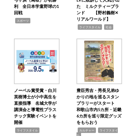
利 全日本学童野球の1
た ミルクティーブラ
回戦
ンド 【野村義樹✕
リアルワールド】
,
スポーツ
,
,
ライフスタイル
社会
ノーベル賞受賞・白川
豊臣秀吉・秀長兄弟ゆ
英樹博士が小中高生を
かりの地を巡るスタン
直接指導 名城大学が
プラリーがスタート
講演会と導電性プラス
和歌山市内5カ所・近畿
チック実験イベントを
6カ所を巡り限定グッズ
開催
をもらおう
,
,
,
ライフスタイル
カルチャー
ライフスタイ
ル