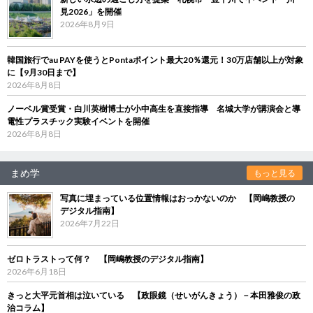
見2026」を開催
2026年8月9日
韓国旅行でau PAYを使うとPontaポイント最大20％還元！30万店舗以上が対象
に【9月30日まで】
2026年8月8日
ノーベル賞受賞・白川英樹博士が小中高生を直接指導 名城大学が講演会と導
電性プラスチック実験イベントを開催
2026年8月8日
まめ学
もっと見る
写真に埋まっている位置情報はおっかないのか 【岡嶋教授の
デジタル指南】
2026年7月22日
ゼロトラストって何？ 【岡嶋教授のデジタル指南】
2026年6月18日
きっと大平元首相は泣いている 【政眼鏡（せいがんきょう）－本田雅俊の政
治コラム】