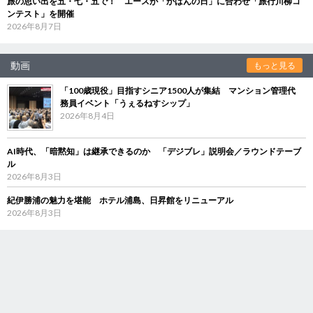
旅の思い出を五・七・五で！ エースが「かばんの日」に合わせ「旅行川柳コ
ンテスト」を開催
2026年8月7日
動画
もっと見る
「100歳現役」目指すシニア1500人が集結 マンション管理代
務員イベント「うぇるねすシップ」
2026年8月4日
AI時代、「暗黙知」は継承できるのか 「デジブレ」説明会／ラウンドテーブ
ル
2026年8月3日
紀伊勝浦の魅力を堪能 ホテル浦島、日昇館をリニューアル
2026年8月3日