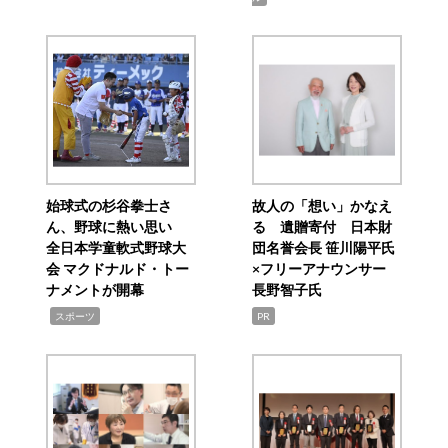
始球式の杉谷拳士さ
故人の「想い」かなえ
ん、野球に熱い思い
る 遺贈寄付 日本財
全日本学童軟式野球大
団名誉会長 笹川陽平氏
会 マクドナルド・トー
×フリーアナウンサー
ナメントが開幕
長野智子氏
,
スポーツ
PR