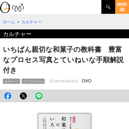
検
索
コ
ン
テ
ホーム
>
カルチャー
ン
カルチャー
ツ
へ
移
いちばん親切な和菓子の教科書 豊富
動
なプロセス写真とていねいな手順解説
付き
OVO
2025年4月15日
カルチャー
ライフスタイル