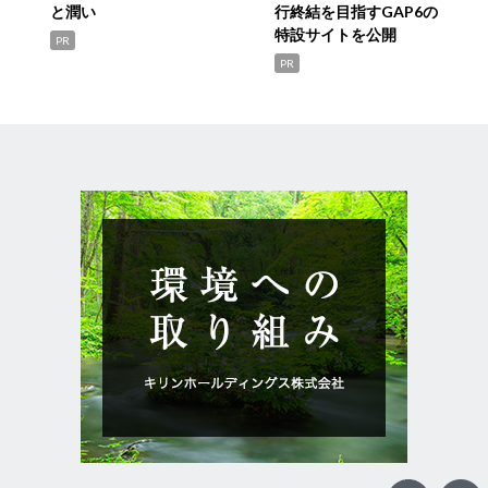
と潤い
行終結を目指すGAP6の
特設サイトを公開
PR
PR