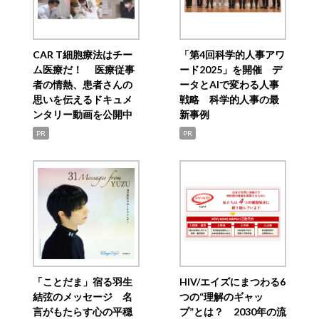
CAR T細胞療法はチー
「第4回科学的人事アワ
ム医療だ！ 医療従事
ード2025」を開催 デ
者の情熱、患者さんの
ータとAIで変わる人事
思いを伝えるドキュメ
戦略 科学的人事の最
ンタリー動画を公開中
新事例
PR
PR
「ことだま」宿る羽生
HIV/エイズにまつわる6
結弦のメッセージ 名
つの“理解のギャッ
言がもたらす心の平穏
プ”とは？ 2030年の流