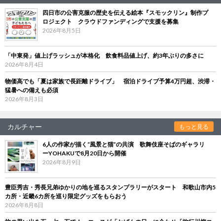
四日市の公害克服の歴史を伝える絵本『スモックリン』制作プ
ロジェクト クラウドファンディングで支援を募集
2026年8月5日
「中東発」値上げラッシュが本格化 飲食料品値上げ、約3年ぶりの多さに
2026年8月4日
物価高でも「夏は家族で長距離ドライブ」 宿泊ドライブ予算4万円超、渋滞・
猛暑への備えも必須
2026年8月3日
カルチャー
もっと見る
6人の作家が描く“風景と猫”の共演 歌舞伎座そばのギャラリ
ーYOHAKUで8月20日から開催
2026年8月9日
豊臣秀吉・秀長兄弟ゆかりの地を巡るスタンプラリーがスタート 和歌山市内5
カ所・近畿6カ所を巡り限定グッズをもらおう
2026年8月8日