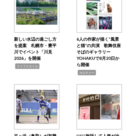
新しい水辺の過ごし方
6人の作家が描く“風景
を提案 札幌市・豊平
と猫”の共演 歌舞伎座
川でイベント「川見
そばのギャラリー
2026」を開催
YOHAKUで8月20日か
ら開催
,
ライフスタイル
,
カルチャー
弓ヶ浜（鳥取）が初勝
LVに敗訴して人気が出