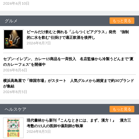
2026年6月10日
グルメ
もっと見る
ビールだけ飲むと倒れる「ふらつくビアグラス」発売 “強制
的に水を飲む”仕掛けで適正飲酒を後押し
2026年8月7日
セブン‐イレブン、カレー15商品を一斉投入 名店監修から冷製うどんまで“夏
のカレーフェス”を開催中
2026年8月6日
横浜高島屋で「韓国市場」がスタート 人気グルメから雑貨まで約30ブランド
が集結
2026年8月5日
ヘルスケア
もっと見る
現代書林から新刊『こんなときには、まず、漢方！』 漢方三
考塾の15人の医師や薬剤師が執筆
2026年8月5日