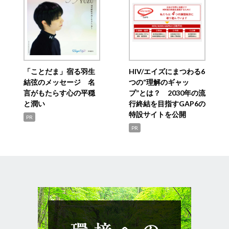
「ことだま」宿る羽生
HIV/エイズにまつわる6
結弦のメッセージ 名
つの“理解のギャッ
言がもたらす心の平穏
プ”とは？ 2030年の流
と潤い
行終結を目指すGAP6の
特設サイトを公開
PR
PR