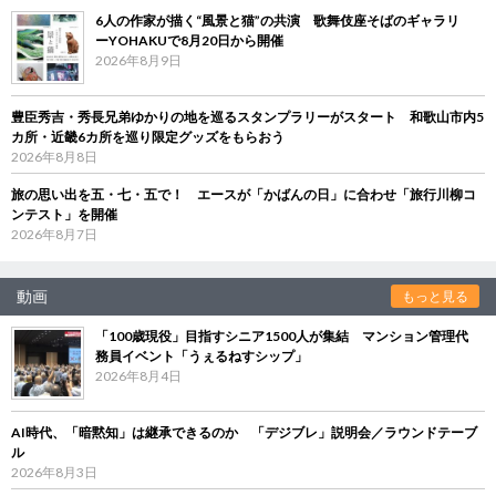
6人の作家が描く“風景と猫”の共演 歌舞伎座そばのギャラリ
ーYOHAKUで8月20日から開催
2026年8月9日
豊臣秀吉・秀長兄弟ゆかりの地を巡るスタンプラリーがスタート 和歌山市内5
カ所・近畿6カ所を巡り限定グッズをもらおう
2026年8月8日
旅の思い出を五・七・五で！ エースが「かばんの日」に合わせ「旅行川柳コ
ンテスト」を開催
2026年8月7日
動画
もっと見る
「100歳現役」目指すシニア1500人が集結 マンション管理代
務員イベント「うぇるねすシップ」
2026年8月4日
AI時代、「暗黙知」は継承できるのか 「デジブレ」説明会／ラウンドテーブ
ル
2026年8月3日