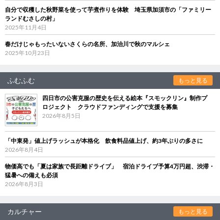
自分で収穫した秋野菜を使って芋煮作りを体験 埼玉県加須市の「ファミリー
ランドむさしの村」
2025年11月4日
春だけじゃもったいないさくらの名所、加治川で秋のマルシェ
2025年10月23日
ふむふむ
もっと見る
四日市の公害克服の歴史を伝える絵本『スモックリン』制作プ
ロジェクト クラウドファンディングで支援を募集
2026年8月5日
「中東発」値上げラッシュが本格化 飲食料品値上げ、約3年ぶりの多さに
2026年8月4日
物価高でも「夏は家族で長距離ドライブ」 宿泊ドライブ予算4万円超、渋滞・
猛暑への備えも必須
2026年8月3日
カルチャー
もっと見る