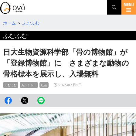
検
索
コ
ン
テ
ホーム
>
ふむふむ
ン
ふむふむ
ツ
へ
移
日大生物資源科学部「骨の博物館」が
動
「登録博物館」に さまざまな動物の
骨格標本を展示し、入場無料
2025年5月2日
ふむふむ
カルチャー
社会