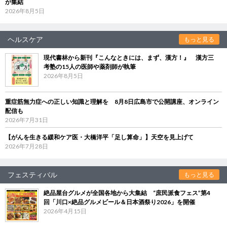
が集結
2026年8月5日
ヘルスケア
もっと見る
現代書林から新刊『こんなときには、まず、漢方！』 漢方三
考塾の15人の医師や薬剤師が執筆
2026年8月5日
重症筋無力症への正しい知識と理解を 8月8日広島市で公開講座、オンライン
配信も
2026年7月31日
【がんを生きる緩和ケア医・大橋洋平「足し算命」】天空を見上げて
2026年7月28日
フェスティバル
もっと見る
絶品屋台グルメが全国各地から大集結 “庶民派食フェス”第4
回「川口×絶品グルメビール＆日本酒祭り2026」を開催
2026年4月15日