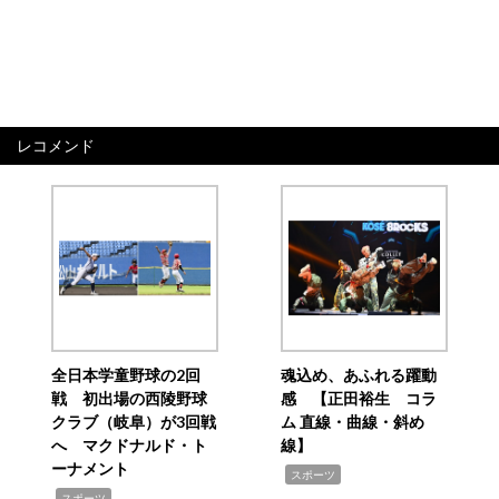
レコメンド
全日本学童野球の2回
魂込め、あふれる躍動
戦 初出場の西陵野球
感 【正田裕生 コラ
クラブ（岐阜）が3回戦
ム 直線・曲線・斜め
へ マクドナルド・ト
線】
ーナメント
,
スポーツ
,
スポーツ