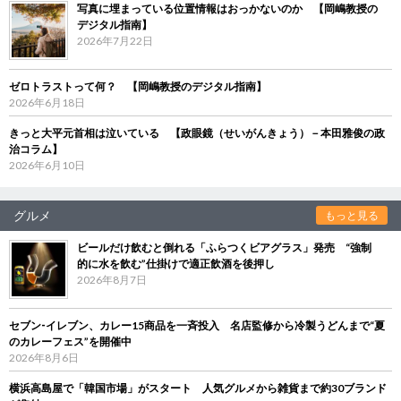
写真に埋まっている位置情報はおっかないのか 【岡嶋教授の
デジタル指南】
2026年7月22日
ゼロトラストって何？ 【岡嶋教授のデジタル指南】
2026年6月18日
きっと大平元首相は泣いている 【政眼鏡（せいがんきょう）－本田雅俊の政
治コラム】
2026年6月10日
グルメ
もっと見る
ビールだけ飲むと倒れる「ふらつくビアグラス」発売 “強制
的に水を飲む”仕掛けで適正飲酒を後押し
2026年8月7日
セブン‐イレブン、カレー15商品を一斉投入 名店監修から冷製うどんまで“夏
のカレーフェス”を開催中
2026年8月6日
横浜高島屋で「韓国市場」がスタート 人気グルメから雑貨まで約30ブランド