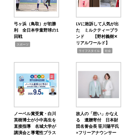
弓ヶ浜（鳥取）が初勝
LVに敗訴して人気が出
利 全日本学童野球の1
た ミルクティーブラ
回戦
ンド 【野村義樹✕
リアルワールド】
,
スポーツ
,
,
ライフスタイル
社会
ノーベル賞受賞・白川
故人の「想い」かなえ
英樹博士が小中高生を
る 遺贈寄付 日本財
直接指導 名城大学が
団名誉会長 笹川陽平氏
講演会と導電性プラス
×フリーアナウンサー