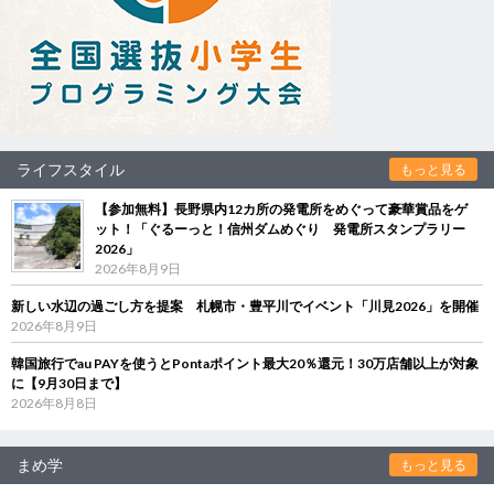
ライフスタイル
もっと見る
【参加無料】長野県内12カ所の発電所をめぐって豪華賞品をゲ
ット！「ぐるーっと！信州ダムめぐり 発電所スタンプラリー
2026」
2026年8月9日
新しい水辺の過ごし方を提案 札幌市・豊平川でイベント「川見2026」を開催
2026年8月9日
韓国旅行でau PAYを使うとPontaポイント最大20％還元！30万店舗以上が対象
に【9月30日まで】
2026年8月8日
まめ学
もっと見る