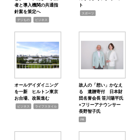
者と導入機関の共通指
ト
針案を策定へ
,
スポーツ
,
,
デジもの
ビジネス
オールデイダイニング
故人の「想い」かなえ
を一新 ヒルトン東京
る 遺贈寄付 日本財
お台場、改装進む
団名誉会長 笹川陽平氏
×フリーアナウンサー
,
,
ビジネス
ライフスタイル
長野智子氏
PR