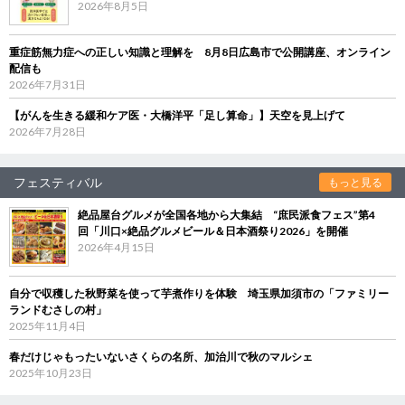
2026年8月5日
重症筋無力症への正しい知識と理解を 8月8日広島市で公開講座、オンライン
配信も
2026年7月31日
【がんを生きる緩和ケア医・大橋洋平「足し算命」】天空を見上げて
2026年7月28日
フェスティバル
もっと見る
絶品屋台グルメが全国各地から大集結 “庶民派食フェス”第4
回「川口×絶品グルメビール＆日本酒祭り2026」を開催
2026年4月15日
自分で収穫した秋野菜を使って芋煮作りを体験 埼玉県加須市の「ファミリー
ランドむさしの村」
2025年11月4日
春だけじゃもったいないさくらの名所、加治川で秋のマルシェ
2025年10月23日