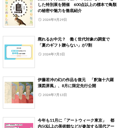
した特別展を開催 600点以上の標本で鳥類
の秘密や魅力を徹底紹介
2024年9月29日
廃れるお中元？ 働く世代対象の調査で
「夏のギフト贈らない」が7割
2024年7月3日
伊藤若冲の幻の作品を復元 「釈迦十六羅
漢図屏風」、8月に限定先行公開
2024年7月13日
今年も11月に「アートウィーク東京」 都
内50以上の美術館などが参加する現代アー