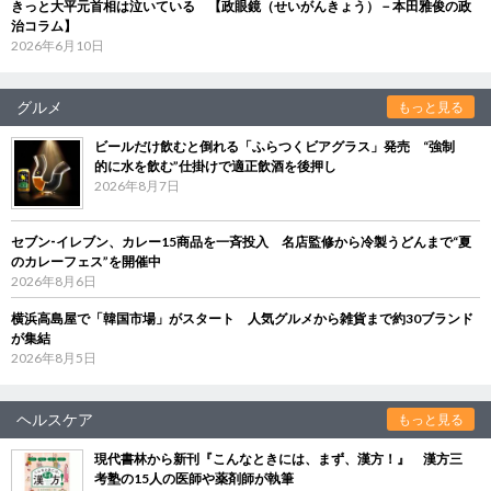
きっと大平元首相は泣いている 【政眼鏡（せいがんきょう）－本田雅俊の政
治コラム】
2026年6月10日
グルメ
もっと見る
ビールだけ飲むと倒れる「ふらつくビアグラス」発売 “強制
的に水を飲む”仕掛けで適正飲酒を後押し
2026年8月7日
セブン‐イレブン、カレー15商品を一斉投入 名店監修から冷製うどんまで“夏
のカレーフェス”を開催中
2026年8月6日
横浜高島屋で「韓国市場」がスタート 人気グルメから雑貨まで約30ブランド
が集結
2026年8月5日
ヘルスケア
もっと見る
現代書林から新刊『こんなときには、まず、漢方！』 漢方三
考塾の15人の医師や薬剤師が執筆