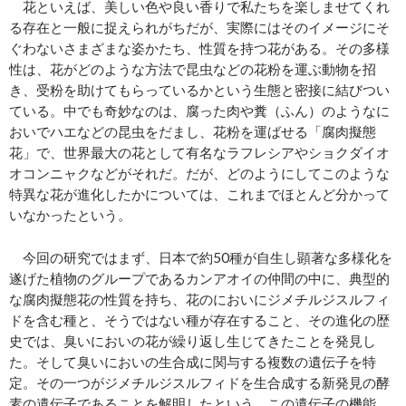
花といえば、美しい色や良い香りで私たちを楽しませてくれ
る存在と一般に捉えられがちだが、実際にはそのイメージにそ
ぐわないさまざまな姿かたち、性質を持つ花がある。その多様
性は、花がどのような方法で昆虫などの花粉を運ぶ動物を招
き、受粉を助けてもらっているかという生態と密接に結びつい
ている。中でも奇妙なのは、腐った肉や糞（ふん）のようなに
おいでハエなどの昆虫をだまし、花粉を運ばせる「腐肉擬態
花」で、世界最大の花として有名なラフレシアやショクダイオ
オコンニャクなどがそれだ。だが、どのようにしてこのような
特異な花が進化したかについては、これまでほとんど分かって
いなかったという。
今回の研究ではまず、日本で約50種が自生し顕著な多様化を
遂げた植物のグループであるカンアオイの仲間の中に、典型的
な腐肉擬態花の性質を持ち、花のにおいにジメチルジスルフィ
ドを含む種と、そうではない種が存在すること、その進化の歴
史では、臭いにおいの花が繰り返し生じてきたことを発見し
た。そして臭いにおいの生合成に関与する複数の遺伝子を特
定。その一つがジメチルジスルフィドを生合成する新発見の酵
素の遺伝子であることを解明したという。この遺伝子の機能