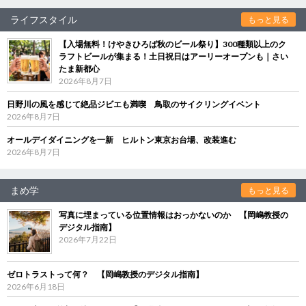
ライフスタイル
もっと見る
【入場無料！けやきひろば秋のビール祭り】300種類以上のク
ラフトビールが集まる！土日祝日はアーリーオープンも｜さい
たま新都心
2026年8月7日
日野川の風を感じて絶品ジビエも満喫 鳥取のサイクリングイベント
2026年8月7日
オールデイダイニングを一新 ヒルトン東京お台場、改装進む
2026年8月7日
まめ学
もっと見る
写真に埋まっている位置情報はおっかないのか 【岡嶋教授の
デジタル指南】
2026年7月22日
ゼロトラストって何？ 【岡嶋教授のデジタル指南】
2026年6月18日