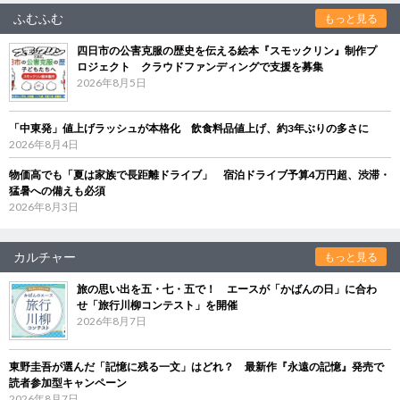
ふむふむ
もっと見る
四日市の公害克服の歴史を伝える絵本『スモックリン』制作プ
ロジェクト クラウドファンディングで支援を募集
2026年8月5日
「中東発」値上げラッシュが本格化 飲食料品値上げ、約3年ぶりの多さに
2026年8月4日
物価高でも「夏は家族で長距離ドライブ」 宿泊ドライブ予算4万円超、渋滞・
猛暑への備えも必須
2026年8月3日
カルチャー
もっと見る
旅の思い出を五・七・五で！ エースが「かばんの日」に合わ
せ「旅行川柳コンテスト」を開催
2026年8月7日
東野圭吾が選んだ「記憶に残る一文」はどれ？ 最新作『永遠の記憶』発売で
読者参加型キャンペーン
2026年8月7日