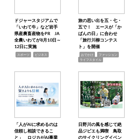
ドジャースタジアムで
旅の思い出を五・七・
「いわて牛」など岩手
五で！ エースが「か
県産農畜産物をPR JA
ばんの日」に合わせ
全農いわてが8月10日～
「旅行川柳コンテス
12日に実施
ト」を開催
,
,
,
,
,
スポーツ
ビジネス
おでかけ
ファッション
ライフスタイル
「人がAIに求めるのは
日野川の風を感じて絶
信頼し相談できるこ
品ジビエも満喫 鳥取
と」 ロジカがAI事業
のサイクリングイベン