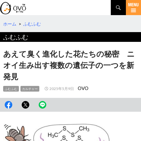
検
索
コ
ン
テ
ホーム
>
ふむふむ
ン
ふむふむ
ツ
へ
移
あえて臭く進化した花たちの秘密 ニ
動
オイ生み出す複数の遺伝子の一つを新
発見
OVO
2025年5月9日
ふむふむ
カルチャー