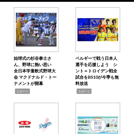
始球式の杉谷拳士さ
ベルギーで戦う日本人
ん、野球に熱い思い
選手を応援しよう シ
全日本学童軟式野球大
ント＝トロイデン戦全
会 マクドナルド・トー
試合をBS10が今季も無
ナメントが開幕
料放送
,
,
スポーツ
スポーツ