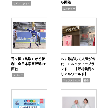
ら開催
,
ライフスタイル
,
カルチャー
弓ヶ浜（鳥取）が初勝
LVに敗訴して人気が出
利 全日本学童野球の1
た ミルクティーブラ
回戦
ンド 【野村義樹✕
リアルワールド】
,
スポーツ
,
,
ライフスタイル
社会