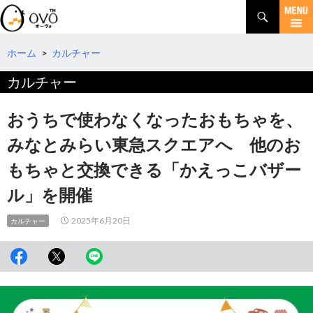
検
索
コ
ン
テ
ホーム
>
カルチャー
ン
カルチャー
ツ
へ
移
おうちで使わなくなったおもちゃを、
動
みなとみらい東急スクエアへ 他のお
もちゃと交換できる「かえっこバザー
ル」を開催
2025年6月20日
カルチャー