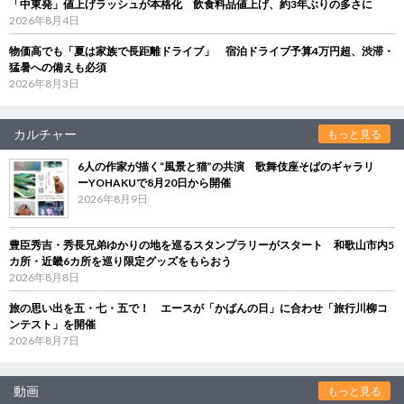
「中東発」値上げラッシュが本格化 飲食料品値上げ、約3年ぶりの多さに
2026年8月4日
物価高でも「夏は家族で長距離ドライブ」 宿泊ドライブ予算4万円超、渋滞・
猛暑への備えも必須
2026年8月3日
カルチャー
もっと見る
6人の作家が描く“風景と猫”の共演 歌舞伎座そばのギャラリ
ーYOHAKUで8月20日から開催
2026年8月9日
豊臣秀吉・秀長兄弟ゆかりの地を巡るスタンプラリーがスタート 和歌山市内5
カ所・近畿6カ所を巡り限定グッズをもらおう
2026年8月8日
旅の思い出を五・七・五で！ エースが「かばんの日」に合わせ「旅行川柳コ
ンテスト」を開催
2026年8月7日
動画
もっと見る