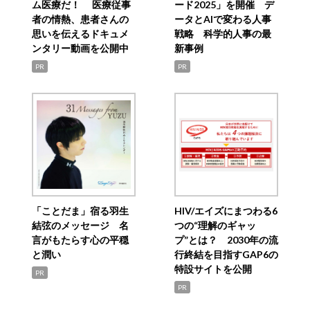
ム医療だ！ 医療従事
ード2025」を開催 デ
者の情熱、患者さんの
ータとAIで変わる人事
思いを伝えるドキュメ
戦略 科学的人事の最
ンタリー動画を公開中
新事例
PR
PR
「ことだま」宿る羽生
HIV/エイズにまつわる6
結弦のメッセージ 名
つの“理解のギャッ
言がもたらす心の平穏
プ”とは？ 2030年の流
と潤い
行終結を目指すGAP6の
特設サイトを公開
PR
PR