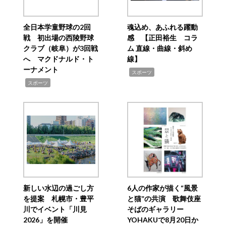
全日本学童野球の2回
魂込め、あふれる躍動
戦 初出場の西陵野球
感 【正田裕生 コラ
クラブ（岐阜）が3回戦
ム 直線・曲線・斜め
へ マクドナルド・ト
線】
ーナメント
,
スポーツ
,
スポーツ
新しい水辺の過ごし方
6人の作家が描く“風景
を提案 札幌市・豊平
と猫”の共演 歌舞伎座
川でイベント「川見
そばのギャラリー
2026」を開催
YOHAKUで8月20日か