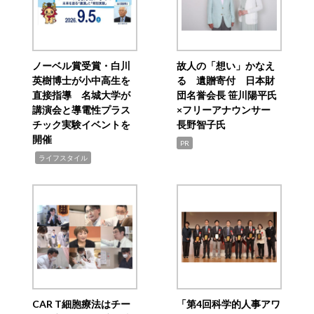
ノーベル賞受賞・白川
故人の「想い」かなえ
英樹博士が小中高生を
る 遺贈寄付 日本財
直接指導 名城大学が
団名誉会長 笹川陽平氏
講演会と導電性プラス
×フリーアナウンサー
チック実験イベントを
長野智子氏
開催
PR
,
ライフスタイル
CAR T細胞療法はチー
「第4回科学的人事アワ