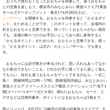
おうちで使わなくなったおもちゃを持参して、違うおもちゃ
との交換を楽しもう。横浜市のみなとみらい東急スクエア(東急
モールズデベロップメント・東京)で6月28日(土)に、
「かえっ
こバザール」
を開催する。おもちゃを持参すると「かえるポイ
ント」をためることができ、このポイントを使って、会場内の
好きなおもちゃと交換できる。持っていくおもちゃがない場合
でも、会場の飾りつけのお手伝いとしてぬり絵に参加すると
「かえるポイント」がためられ、おもちゃと交換できる。残っ
た「かえるポイント」は次の「かえっこバザール」でも使え
る。
おもちゃには必ず飽きが来るけれど、思い入れもあってなか
なか処分できないことも。だれかの手に渡ってまた楽しく遊ん
でもらい、自分も違うおもちゃをゲットできるのなら、一石二
鳥！ 開催時間は12時～17時。開催場所詳細は、みなとみらい
東急スクエア クイーンズスクエア横浜 ステーションコア 地下1
階(スーパースポーツゼビオ前)。壊れたおもちゃ、カード、ビ
デオなどは交換対象外。ポイントになるおもちゃは5個まで。
同イベントは、8月2日に川崎市の武蔵小杉東急スクエアで、9