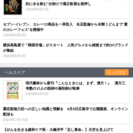
的に水を飲む”仕掛けで適正飲酒を後押し
2026年8月7日
セブン‐イレブン、カレー15商品を一斉投入 名店監修から冷製うどんまで“夏
のカレーフェス”を開催中
2026年8月6日
横浜高島屋で「韓国市場」がスタート 人気グルメから雑貨まで約30ブランド
が集結
2026年8月5日
ヘルスケア
もっと見る
現代書林から新刊『こんなときには、まず、漢方！』 漢方三
考塾の15人の医師や薬剤師が執筆
2026年8月5日
重症筋無力症への正しい知識と理解を 8月8日広島市で公開講座、オンライン
配信も
2026年7月31日
【がんを生きる緩和ケア医・大橋洋平「足し算命」】天空を見上げて