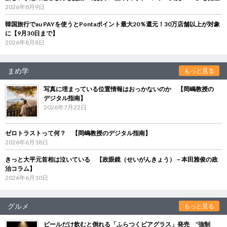
2026年8月9日
韓国旅行でau PAYを使うとPontaポイント最大20％還元！30万店舗以上が対象
に【9月30日まで】
2026年8月8日
まめ学
もっと見る
写真に埋まっている位置情報はおっかないのか 【岡嶋教授の
デジタル指南】
2026年7月22日
ゼロトラストって何？ 【岡嶋教授のデジタル指南】
2026年6月18日
きっと大平元首相は泣いている 【政眼鏡（せいがんきょう）－本田雅俊の政
治コラム】
2026年6月10日
グルメ
もっと見る
ビールだけ飲むと倒れる「ふらつくビアグラス」発売 “強制