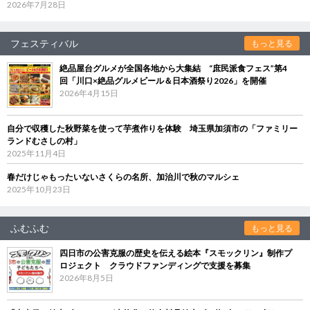
2026年7月28日
フェスティバル
もっと見る
絶品屋台グルメが全国各地から大集結 “庶民派食フェス”第4
回「川口×絶品グルメビール＆日本酒祭り2026」を開催
2026年4月15日
自分で収穫した秋野菜を使って芋煮作りを体験 埼玉県加須市の「ファミリー
ランドむさしの村」
2025年11月4日
春だけじゃもったいないさくらの名所、加治川で秋のマルシェ
2025年10月23日
ふむふむ
もっと見る
四日市の公害克服の歴史を伝える絵本『スモックリン』制作プ
ロジェクト クラウドファンディングで支援を募集
2026年8月5日