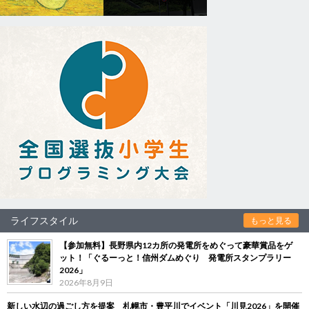
ライフスタイル
もっと見る
【参加無料】長野県内12カ所の発電所をめぐって豪華賞品をゲ
ット！「ぐるーっと！信州ダムめぐり 発電所スタンプラリー
2026」
2026年8月9日
新しい水辺の過ごし方を提案 札幌市・豊平川でイベント「川見2026」を開催