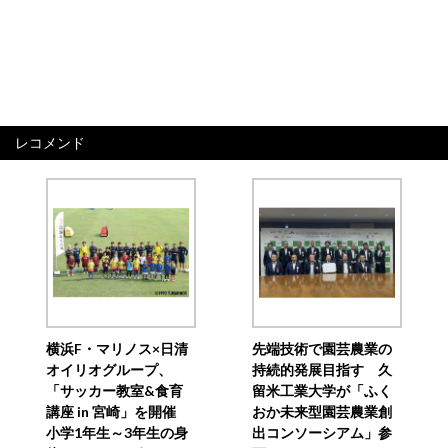
レコメンド
横浜F・マリノス×日清
先端技術で園芸農業の
オイリオグループ、
持続的発展目指す 久
「サッカー教室&食育
留米工業大学が「ふく
講座 in 宮崎」を開催
おか未来型園芸農業創
小学1年生～3年生の身
出コンソーシアム」参