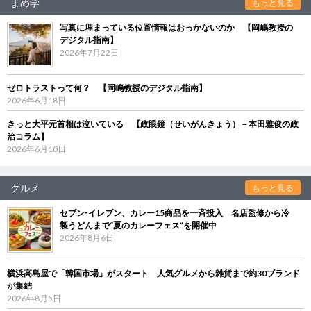
まめ学
もっと見る
写真に埋まっている位置情報はおっかないのか 【岡嶋教授の
デジタル指南】
2026年7月22日
ゼロトラストって何？ 【岡嶋教授のデジタル指南】
2026年6月18日
きっと大平元首相は泣いている 【政眼鏡（せいがんきょう）－本田雅俊の政
治コラム】
2026年6月10日
グルメ
もっと見る
セブン‐イレブン、カレー15商品を一斉投入 名店監修から冷
製うどんまで“夏のカレーフェス”を開催中
2026年8月6日
横浜高島屋で「韓国市場」がスタート 人気グルメから雑貨まで約30ブランド
が集結
2026年8月5日