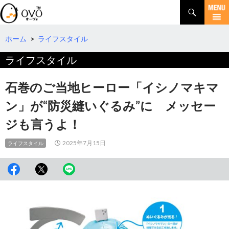
検
索
コ
ン
テ
ホーム
>
ライフスタイル
ン
ライフスタイル
ツ
へ
移
石巻のご当地ヒーロー「イシノマキマ
動
ン」が“防災縫いぐるみ”に メッセー
ジも言うよ！
2025年7月15日
ライフスタイル