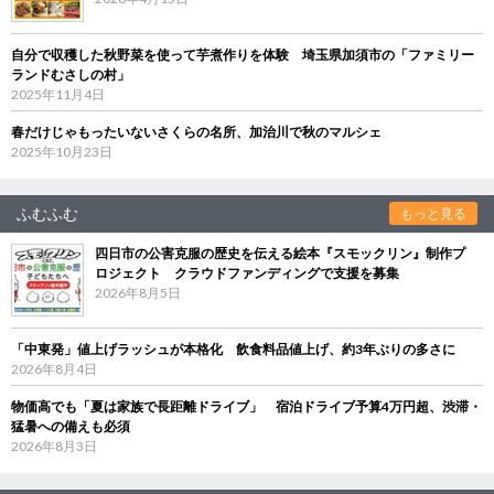
自分で収穫した秋野菜を使って芋煮作りを体験 埼玉県加須市の「ファミリー
ランドむさしの村」
2025年11月4日
春だけじゃもったいないさくらの名所、加治川で秋のマルシェ
2025年10月23日
ふむふむ
もっと見る
四日市の公害克服の歴史を伝える絵本『スモックリン』制作プ
ロジェクト クラウドファンディングで支援を募集
2026年8月5日
「中東発」値上げラッシュが本格化 飲食料品値上げ、約3年ぶりの多さに
2026年8月4日
物価高でも「夏は家族で長距離ドライブ」 宿泊ドライブ予算4万円超、渋滞・
猛暑への備えも必須
2026年8月3日