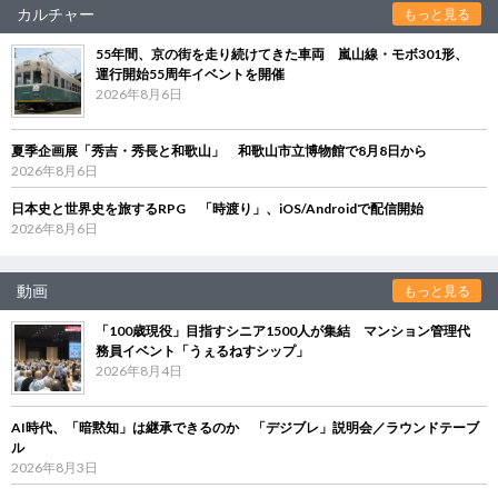
カルチャー
もっと見る
55年間、京の街を走り続けてきた車両 嵐山線・モボ301形、
運行開始55周年イベントを開催
2026年8月6日
夏季企画展「秀吉・秀長と和歌山」 和歌山市立博物館で8月8日から
2026年8月6日
日本史と世界史を旅するRPG 「時渡り」、iOS/Androidで配信開始
2026年8月6日
動画
もっと見る
「100歳現役」目指すシニア1500人が集結 マンション管理代
務員イベント「うぇるねすシップ」
2026年8月4日
AI時代、「暗黙知」は継承できるのか 「デジブレ」説明会／ラウンドテーブ
ル
2026年8月3日