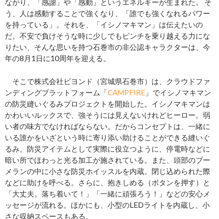
ながり、「感謝」や「感動」というエネルギーが生まれた。 そ
う、人は感動することで強くなり、「誰でも強くなれるパワー
を持っている」。それを、「イシノマキマン」は伝えたいの
だ。不安で負けそうな時に少しでもピンチを乗り越える力にな
りたい、そんな思いを持つ石巻市の非公認キャラクターは、今
年の8月1日に10周年を迎える。
そこで株式会社ビヨンド（宮城県石巻市）は、クラウドファ
ンディングプラットフォーム「
CAMPFIRE
」でイシノマキマン
の防災縫いぐるみプロジェクトを開始した。イシノマキマンは
かわいいルックスで、強そうには見えないけれどヒーロー。弱
い者の味方でなければならない。だからコンセプトは、一緒に
いる誰かをいざという時に寄り添い助けることができる縫いぐ
るみ。防災アイテムとして実際に役立つように、停電時などに
暗い所でほわっと光る加工が施されている。また、頭部のブー
メランの中に小さな防災ホイッスルを内蔵。閉じ込められた際
などに助けを呼べる。さらに、抱きしめる（ボタンを押す）と
「大丈夫。落ち着いて！」「一緒に頑張ろう！」などの安心メ
ッセージが流れる。ほかにも、小型のLEDライトを内蔵し、小
さな収納スペースもある。