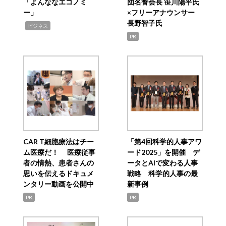
「よんななエコノミ
団名誉会長 笹川陽平氏
ー」
×フリーアナウンサー
長野智子氏
,
ビジネス
PR
CAR T細胞療法はチー
「第4回科学的人事アワ
ム医療だ！ 医療従事
ード2025」を開催 デ
者の情熱、患者さんの
ータとAIで変わる人事
思いを伝えるドキュメ
戦略 科学的人事の最
ンタリー動画を公開中
新事例
PR
PR