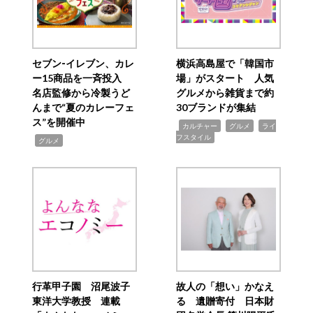
セブン‐イレブン、カレ
横浜高島屋で「韓国市
ー15商品を一斉投入
場」がスタート 人気
名店監修から冷製うど
グルメから雑貨まで約
んまで“夏のカレーフェ
30ブランドが集結
ス”を開催中
,
,
,
カルチャー
グルメ
ライ
フスタイル
,
グルメ
行革甲子園 沼尾波子
故人の「想い」かなえ
東洋大学教授 連載
る 遺贈寄付 日本財