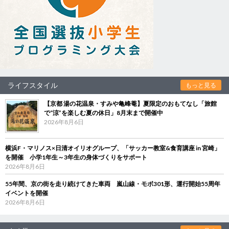
ライフスタイル
もっと見る
【京都 湯の花温泉・すみや亀峰菴】夏限定のおもてなし「旅館
で“涼”を楽しむ夏の休日」8月末まで開催中
2026年8月6日
横浜F・マリノス×日清オイリオグループ、「サッカー教室&食育講座 in 宮崎」
を開催 小学1年生～3年生の身体づくりをサポート
2026年8月6日
55年間、京の街を走り続けてきた車両 嵐山線・モボ301形、運行開始55周年
イベントを開催
2026年8月6日