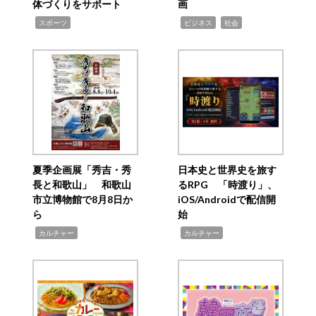
体づくりをサポート
画
,
,
,
スポーツ
ビジネス
社会
夏季企画展「秀吉・秀
日本史と世界史を旅す
長と和歌山」 和歌山
るRPG 「時渡り」、
市立博物館で8月8日か
iOS/Androidで配信開
ら
始
,
,
カルチャー
カルチャー