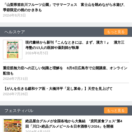
「山梨県笛吹川フルーツ公園」でサマーフェス 富士山を眺めながら水遊び、
季節限定の桃のかき氷も
2026年8月3日
ヘルスケア
もっと見る
現代書林から新刊『こんなときには、まず、漢方！』 漢方三
考塾の15人の医師や薬剤師が執筆
2026年8月5日
重症筋無力症への正しい知識と理解を 8月8日広島市で公開講座、オンライン
配信も
2026年7月31日
【がんを生きる緩和ケア医・大橋洋平「足し算命」】天空を見上げて
2026年7月28日
フェスティバル
もっと見る
絶品屋台グルメが全国各地から大集結 “庶民派食フェス”第4
回「川口×絶品グルメビール＆日本酒祭り2026」を開催
2026年4月15日