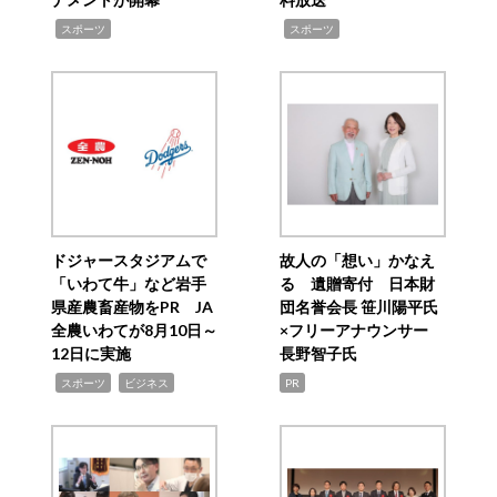
,
,
スポーツ
スポーツ
ドジャースタジアムで
故人の「想い」かなえ
「いわて牛」など岩手
る 遺贈寄付 日本財
県産農畜産物をPR JA
団名誉会長 笹川陽平氏
全農いわてが8月10日～
×フリーアナウンサー
12日に実施
長野智子氏
,
,
スポーツ
ビジネス
PR