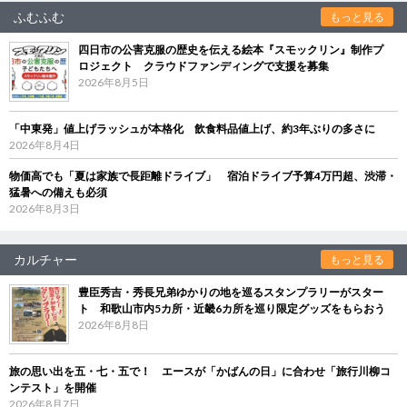
ふむふむ
もっと見る
四日市の公害克服の歴史を伝える絵本『スモックリン』制作プ
ロジェクト クラウドファンディングで支援を募集
2026年8月5日
「中東発」値上げラッシュが本格化 飲食料品値上げ、約3年ぶりの多さに
2026年8月4日
物価高でも「夏は家族で長距離ドライブ」 宿泊ドライブ予算4万円超、渋滞・
猛暑への備えも必須
2026年8月3日
カルチャー
もっと見る
豊臣秀吉・秀長兄弟ゆかりの地を巡るスタンプラリーがスター
ト 和歌山市内5カ所・近畿6カ所を巡り限定グッズをもらおう
2026年8月8日
旅の思い出を五・七・五で！ エースが「かばんの日」に合わせ「旅行川柳コ
ンテスト」を開催
2026年8月7日