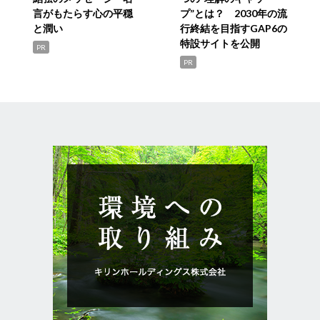
言がもたらす心の平穏
プ”とは？ 2030年の流
と潤い
行終結を目指すGAP6の
特設サイトを公開
PR
PR