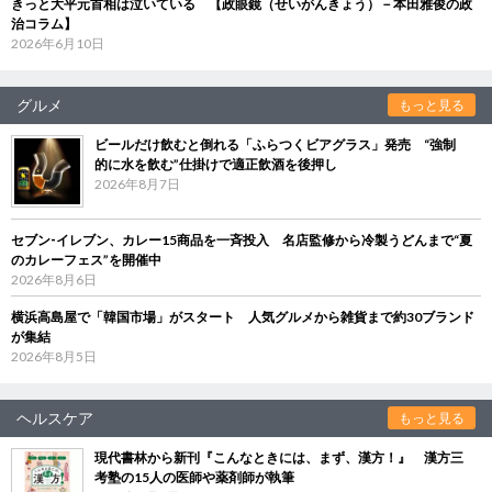
きっと大平元首相は泣いている 【政眼鏡（せいがんきょう）－本田雅俊の政
治コラム】
2026年6月10日
グルメ
もっと見る
ビールだけ飲むと倒れる「ふらつくビアグラス」発売 “強制
的に水を飲む”仕掛けで適正飲酒を後押し
2026年8月7日
セブン‐イレブン、カレー15商品を一斉投入 名店監修から冷製うどんまで“夏
のカレーフェス”を開催中
2026年8月6日
横浜高島屋で「韓国市場」がスタート 人気グルメから雑貨まで約30ブランド
が集結
2026年8月5日
ヘルスケア
もっと見る
現代書林から新刊『こんなときには、まず、漢方！』 漢方三
考塾の15人の医師や薬剤師が執筆