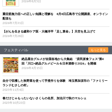
2026年8月5日
重症筋無力症への正しい知識と理解を 8月8日広島市で公開講座、オンライン
配信も
2026年7月31日
【がんを生きる緩和ケア医・大橋洋平「足し算命」】天空を見上げて
2026年7月28日
フェスティバル
もっと見る
絶品屋台グルメが全国各地から大集結 “庶民派食フェス”第4
回「川口×絶品グルメビール＆日本酒祭り2026」を開催
2026年4月15日
自分で収穫した秋野菜を使って芋煮作りを体験 埼玉県加須市の「ファミリー
ランドむさしの村」
2025年11月4日
春だけじゃもったいないさくらの名所、加治川で秋のマルシェ
2025年10月23日