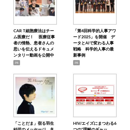
CAR T細胞療法はチー
「第4回科学的人事アワ
ム医療だ！ 医療従事
ード2025」を開催 デ
者の情熱、患者さんの
ータとAIで変わる人事
思いを伝えるドキュメ
戦略 科学的人事の最
ンタリー動画を公開中
新事例
PR
PR
「ことだま」宿る羽生
HIV/エイズにまつわる6
結弦のメッセージ 名
つの“理解のギャッ