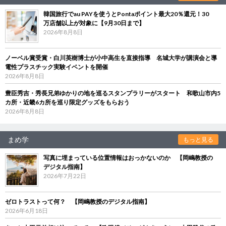
韓国旅行でau PAYを使うとPontaポイント最大20％還元！30
万店舗以上が対象に【9月30日まで】
2026年8月8日
ノーベル賞受賞・白川英樹博士が小中高生を直接指導 名城大学が講演会と導
電性プラスチック実験イベントを開催
2026年8月8日
豊臣秀吉・秀長兄弟ゆかりの地を巡るスタンプラリーがスタート 和歌山市内5
カ所・近畿6カ所を巡り限定グッズをもらおう
2026年8月8日
まめ学
もっと見る
写真に埋まっている位置情報はおっかないのか 【岡嶋教授の
デジタル指南】
2026年7月22日
ゼロトラストって何？ 【岡嶋教授のデジタル指南】
2026年6月18日