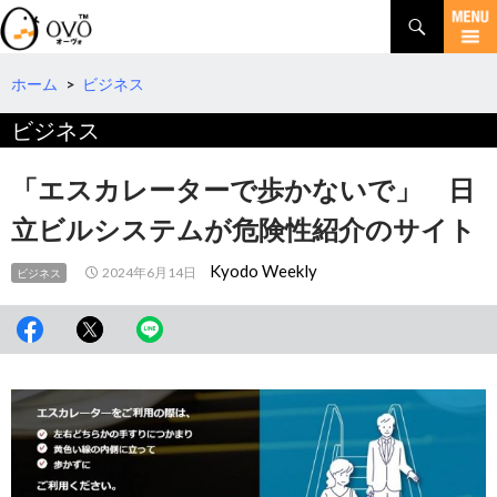
検
索
コ
ン
テ
ホーム
>
ビジネス
ン
ビジネス
ツ
へ
移
「エスカレーターで歩かないで」 日
動
立ビルシステムが危険性紹介のサイト
Kyodo Weekly
2024年6月14日
ビジネス