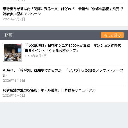
東野圭吾が選んだ「記憶に残る一文」はどれ？ 最新作『永遠の記憶』発売で
読者参加型キャンペーン
2026年8月7日
動画
もっと見る
「100歳現役」目指すシニア1500人が集結 マンション管理代
務員イベント「うぇるねすシップ」
2026年8月4日
AI時代、「暗黙知」は継承できるのか 「デジブレ」説明会／ラウンドテーブ
ル
2026年8月3日
紀伊勝浦の魅力を堪能 ホテル浦島、日昇館をリニューアル
2026年8月3日