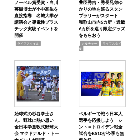
ノーベル賞受賞・白川
豊臣秀吉・秀長兄弟ゆ
英樹博士が小中高生を
かりの地を巡るスタン
直接指導 名城大学が
プラリーがスタート
講演会と導電性プラス
和歌山市内5カ所・近畿
チック実験イベントを
6カ所を巡り限定グッズ
開催
をもらおう
,
,
,
ライフスタイル
カルチャー
ライフスタイ
ル
始球式の杉谷拳士さ
ベルギーで戦う日本人
ん、野球に熱い思い
選手を応援しよう シ
全日本学童軟式野球大
ント＝トロイデン戦全
会 マクドナルド・トー
試合をBS10が今季も無
ナメントが開幕
料放送