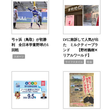
弓ヶ浜（鳥取）が初勝
LVに敗訴して人気が出
利 全日本学童野球の1
た ミルクティーブラ
回戦
ンド 【野村義樹✕
リアルワールド】
,
スポーツ
,
,
ライフスタイル
社会