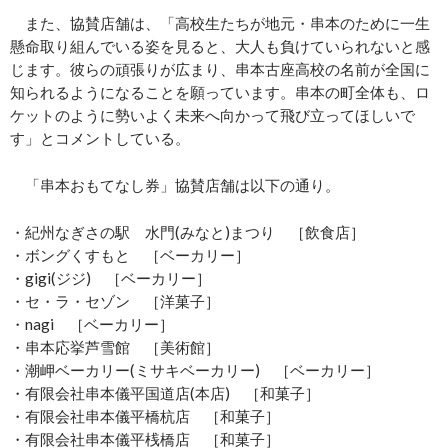
また、協賛店舗は、「高校生たちが地元・串本のために一生
懸命取り組んでいる姿を見ると、大人も負けていられないと感
じます。彼らの頑張りが広まり、串本古座高校の名前が全国に
知られるようになることを願っています。串本の町全体も、ロ
ケットのように勢いよく未来へ向かって飛び立ってほしいで
す」とコメントしている。
「串本おもてなし券」協賛店舗は以下の通り。
・紀州なぎさの駅 水門(みなと)まつり ［飲食店］
・ボングくすもと ［ベーカリー］
・gigi(ジジ) ［ベーカリー］
・セ・ラ・セゾン ［洋菓子］
・nagi ［ベーカリー］
・串本応挙芦雪館 ［美術館］
・潮岬ベーカリー(ミサキベーカリー) ［ベーカリー］
・有限会社串本儀平国道店(本店) ［和菓子］
・有限会社串本儀平橋杭店 ［和菓子］
・有限会社串本儀平桟橋店 ［和菓子］