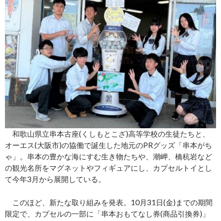
和歌山県立串本古座(くしもとこざ)高等学校の生徒たちと、
オーエス(大阪市)の協働で誕生した地元のPRグッズ「串本がち
ゃ」。串本の豊かな海にすむ生き物たちや、潮岬、橋杭岩など
の観光名所をマグネットやフィギュアにし、カプセルトイとし
て今年3月から展開している。
このほど、新たな取り組みを発表。10月31日(金)までの期間
限定で、カプセルの一部に「串本おもてなし券(商品引換券)」