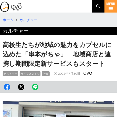
検
索
コ
ン
テ
ホーム
>
カルチャー
ン
カルチャー
ツ
へ
移
高校生たちが地域の魅力をカプセルに
動
込めた「串本がちゃ」 地域商店と連
携し期間限定新サービスもスタート
OVO
2025年7月30日
カルチャー
ライフスタイル
社会