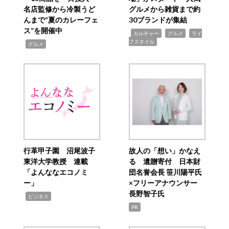
名店監修から冷製うど
グルメから雑貨まで約
んまで“夏のカレーフェ
30ブランドが集結
ス”を開催中
,
,
,
カルチャー
グルメ
ライ
フスタイル
,
グルメ
行革甲子園 沼尾波子
故人の「想い」かなえ
東洋大学教授 連載
る 遺贈寄付 日本財
「よんななエコノミ
団名誉会長 笹川陽平氏
ー」
×フリーアナウンサー
長野智子氏
,
ビジネス
PR