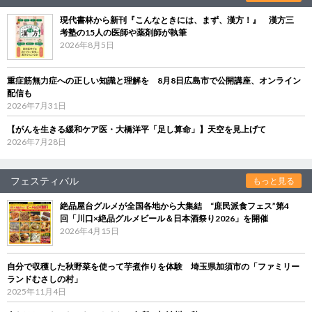
現代書林から新刊『こんなときには、まず、漢方！』 漢方三
考塾の15人の医師や薬剤師が執筆
2026年8月5日
重症筋無力症への正しい知識と理解を 8月8日広島市で公開講座、オンライン
配信も
2026年7月31日
【がんを生きる緩和ケア医・大橋洋平「足し算命」】天空を見上げて
2026年7月28日
フェスティバル
もっと見る
絶品屋台グルメが全国各地から大集結 “庶民派食フェス”第4
回「川口×絶品グルメビール＆日本酒祭り2026」を開催
2026年4月15日
自分で収穫した秋野菜を使って芋煮作りを体験 埼玉県加須市の「ファミリー
ランドむさしの村」
2025年11月4日