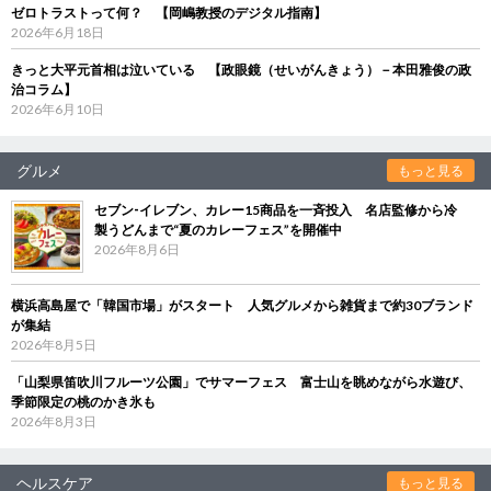
ゼロトラストって何？ 【岡嶋教授のデジタル指南】
2026年6月18日
きっと大平元首相は泣いている 【政眼鏡（せいがんきょう）－本田雅俊の政
治コラム】
2026年6月10日
グルメ
もっと見る
セブン‐イレブン、カレー15商品を一斉投入 名店監修から冷
製うどんまで“夏のカレーフェス”を開催中
2026年8月6日
横浜高島屋で「韓国市場」がスタート 人気グルメから雑貨まで約30ブランド
が集結
2026年8月5日
「山梨県笛吹川フルーツ公園」でサマーフェス 富士山を眺めながら水遊び、
季節限定の桃のかき氷も
2026年8月3日
ヘルスケア
もっと見る