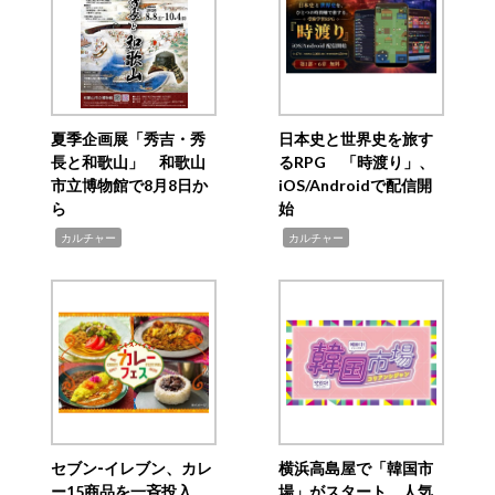
夏季企画展「秀吉・秀
日本史と世界史を旅す
長と和歌山」 和歌山
るRPG 「時渡り」、
市立博物館で8月8日か
iOS/Androidで配信開
ら
始
,
,
カルチャー
カルチャー
セブン‐イレブン、カレ
横浜高島屋で「韓国市
ー15商品を一斉投入
場」がスタート 人気