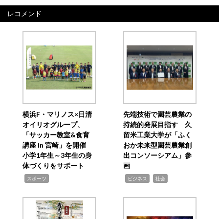
レコメンド
横浜F・マリノス×日清
先端技術で園芸農業の
オイリオグループ、
持続的発展目指す 久
「サッカー教室&食育
留米工業大学が「ふく
講座 in 宮崎」を開催
おか未来型園芸農業創
小学1年生～3年生の身
出コンソーシアム」参
体づくりをサポート
画
,
,
,
スポーツ
ビジネス
社会