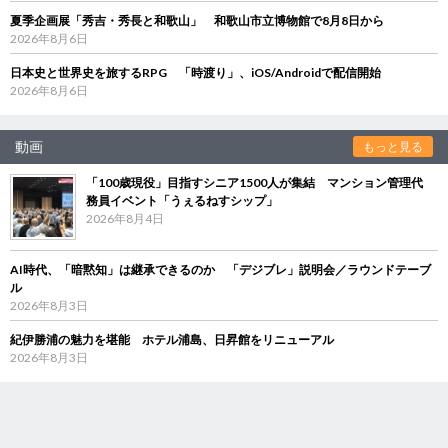
夏季企画展「秀吉・秀長と和歌山」 和歌山市立博物館で8月8日から
2026年8月6日
日本史と世界史を旅するRPG 「時渡り」、iOS/Androidで配信開始
2026年8月6日
動画
もっと見る
「100歳現役」目指すシニア1500人が集結 マンション管理代
務員イベント「うぇるねすシップ」
2026年8月4日
AI時代、「暗黙知」は継承できるのか 「デジブレ」説明会／ラウンドテーブ
ル
2026年8月3日
紀伊勝浦の魅力を堪能 ホテル浦島、日昇館をリニューアル
2026年8月3日