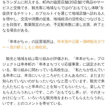
をランダムに封入する。町内の協賛店舗(20店舗)で商品やサー
ビスと交換でき、観光客に地域ならではの“おもてなし体験”を
提供するチケット。カプセルトイを通じて地域店舗へ訪れる人
を増やし、交流や消費の促進、地域経済の活性化につなげるこ
とを目指す。数量限定のため、予定配布数に達し次第、終了と
なる場合がある。
「串本がちゃ」の設置場所は、
串本海中公園
・
潮岬観光タワ
ー
・
道の駅くしもと橋杭岩
。
観光と地域を結ぶ取り組みが評価され、「串本がちゃ」プロ
ジェクトは串本町の「串本まちづくり応援事業」に認定されて
いる。取り組みに関わっている高校生は、「私たちが住んでい
る串本には、本当にいいところがたくさんあるのに、まだまだ
知られていないのがもったいないなと思っています。観光で来
た人たちにもっと串本のことを知ってもらいたいし、楽しんで
もらえたらうれしいです。この『おもてなし券』が、そのきっ
かけになって、いろいろな観光地をまわってもらえたらうれし
いです」とのコメントを寄せている。