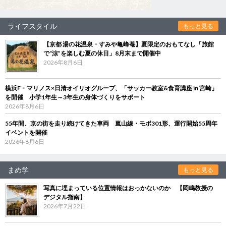
ライフスタイル
もっと見る
【京都 湯の花温泉・すみや亀峰菴】夏限定のおもてなし「旅館
で“涼”を楽しむ夏の休日」8月末まで開催中
2026年8月6日
横浜F・マリノス×日清オイリオグループ、「サッカー教室&食育講座 in 宮崎」
を開催 小学1年生～3年生の身体づくりをサポート
2026年8月6日
55年間、京の街を走り続けてきた車両 嵐山線・モボ301形、運行開始55周年
イベントを開催
2026年8月6日
まめ学
もっと見る
写真に埋まっている位置情報はおっかないのか 【岡嶋教授の
デジタル指南】
2026年7月22日