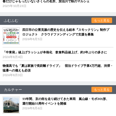
春だけじゃもったいないさくらの名所、加治川で秋のマルシェ
2025年10月23日
ふむふむ
もっと見る
四日市の公害克服の歴史を伝える絵本『スモックリン』制作プ
ロジェクト クラウドファンディングで支援を募集
2026年8月5日
「中東発」値上げラッシュが本格化 飲食料品値上げ、約3年ぶりの多さに
2026年8月4日
物価高でも「夏は家族で長距離ドライブ」 宿泊ドライブ予算4万円超、渋滞・
猛暑への備えも必須
2026年8月3日
カルチャー
もっと見る
55年間、京の街を走り続けてきた車両 嵐山線・モボ301形、
運行開始55周年イベントを開催
2026年8月6日