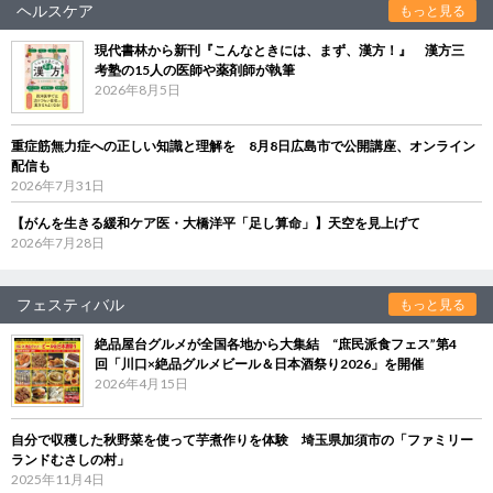
ヘルスケア
もっと見る
現代書林から新刊『こんなときには、まず、漢方！』 漢方三
考塾の15人の医師や薬剤師が執筆
2026年8月5日
重症筋無力症への正しい知識と理解を 8月8日広島市で公開講座、オンライン
配信も
2026年7月31日
【がんを生きる緩和ケア医・大橋洋平「足し算命」】天空を見上げて
2026年7月28日
フェスティバル
もっと見る
絶品屋台グルメが全国各地から大集結 “庶民派食フェス”第4
回「川口×絶品グルメビール＆日本酒祭り2026」を開催
2026年4月15日
自分で収穫した秋野菜を使って芋煮作りを体験 埼玉県加須市の「ファミリー
ランドむさしの村」
2025年11月4日