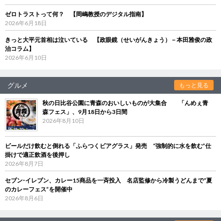
ゼロトラストって何？ 【岡嶋教授のデジタル指南】
2026年6月18日
きっと大平元首相は泣いている 【政眼鏡（せいがんきょう）－本田雅俊の政
治コラム】
2026年6月10日
グルメ
もっと見る
秋の日比谷公園に青森のおいしいものが大集合 「んめぇ青
森フェス」、9月18日から3日間
2026年8月10日
ビールだけ飲むと倒れる「ふらつくビアグラス」発売 “強制的に水を飲む”仕
掛けで適正飲酒を後押し
2026年8月7日
セブン‐イレブン、カレー15商品を一斉投入 名店監修から冷製うどんまで“夏
のカレーフェス”を開催中
2026年8月6日