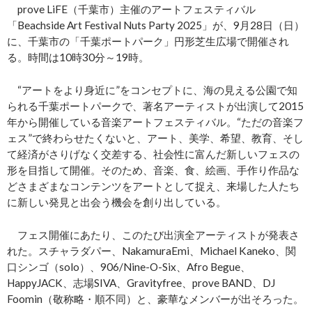
prove LiFE（千葉市）主催のアートフェスティバル
「Beachside Art Festival Nuts Party 2025」が、9月28日（日）
に、千葉市の「千葉ポートパーク」円形芝生広場で開催され
る。時間は10時30分～19時。
“アートをより身近に”をコンセプトに、海の見える公園で知
られる千葉ポートパークで、著名アーティストが出演して2015
年から開催している音楽アートフェスティバル。“ただの音楽フ
ェス”で終わらせたくないと、アート、美学、希望、教育、そし
て経済がさりげなく交差する、社会性に富んだ新しいフェスの
形を目指して開催。そのため、音楽、食、絵画、手作り作品な
どさまざまなコンテンツをアートとして捉え、来場した人たち
に新しい発見と出会う機会を創り出している。
フェス開催にあたり、このたび出演全アーティストが発表さ
れた。スチャラダパー、NakamuraEmi、Michael Kaneko、関
口シンゴ（solo）、906/Nine-O-Six、Afro Begue、
HappyJACK、志場SIVA、Gravityfree、prove BAND、DJ
Foomin（敬称略・順不同）と、豪華なメンバーが出そろった。