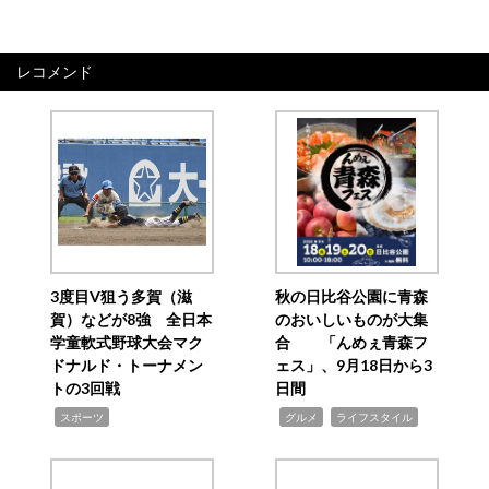
レコメンド
3度目V狙う多賀（滋
秋の日比谷公園に青森
賀）などが8強 全日本
のおいしいものが大集
学童軟式野球大会マク
合 「んめぇ青森フ
ドナルド・トーナメン
ェス」、9月18日から3
トの3回戦
日間
,
,
,
スポーツ
グルメ
ライフスタイル