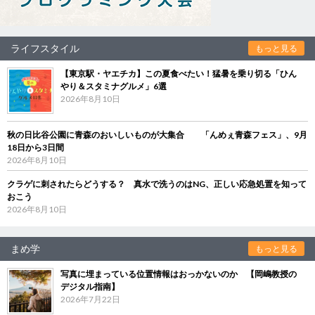
ライフスタイル
もっと見る
【東京駅・ヤエチカ】この夏食べたい！猛暑を乗り切る「ひん
やり＆スタミナグルメ」6選
2026年8月10日
秋の日比谷公園に青森のおいしいものが大集合 「んめぇ青森フェス」、9月
18日から3日間
2026年8月10日
クラゲに刺されたらどうする？ 真水で洗うのはNG、正しい応急処置を知って
おこう
2026年8月10日
まめ学
もっと見る
写真に埋まっている位置情報はおっかないのか 【岡嶋教授の
デジタル指南】
2026年7月22日