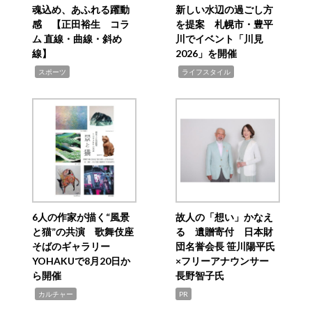
魂込め、あふれる躍動
新しい水辺の過ごし方
感 【正田裕生 コラ
を提案 札幌市・豊平
ム 直線・曲線・斜め
川でイベント「川見
線】
2026」を開催
,
,
スポーツ
ライフスタイル
6人の作家が描く“風景
故人の「想い」かなえ
と猫”の共演 歌舞伎座
る 遺贈寄付 日本財
そばのギャラリー
団名誉会長 笹川陽平氏
YOHAKUで8月20日か
×フリーアナウンサー
ら開催
長野智子氏
,
カルチャー
PR