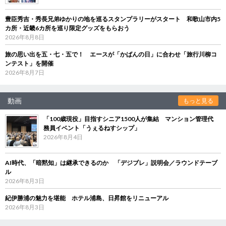
豊臣秀吉・秀長兄弟ゆかりの地を巡るスタンプラリーがスタート 和歌山市内5
カ所・近畿6カ所を巡り限定グッズをもらおう
2026年8月8日
旅の思い出を五・七・五で！ エースが「かばんの日」に合わせ「旅行川柳コ
ンテスト」を開催
2026年8月7日
動画
もっと見る
「100歳現役」目指すシニア1500人が集結 マンション管理代
務員イベント「うぇるねすシップ」
2026年8月4日
AI時代、「暗黙知」は継承できるのか 「デジブレ」説明会／ラウンドテーブ
ル
2026年8月3日
紀伊勝浦の魅力を堪能 ホテル浦島、日昇館をリニューアル
2026年8月3日