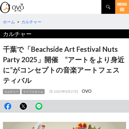
検
索
コ
ン
テ
ホーム
>
カルチャー
ン
カルチャー
ツ
へ
移
千葉で「Beachside Art Festival Nuts
動
Party 2025」開催 “アートをより身近
に”がコンセプトの音楽アートフェス
ティバル
OVO
2025年8月27日
カルチャー
ライフスタイル