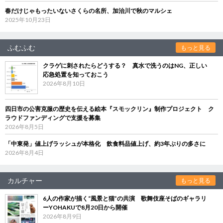
春だけじゃもったいないさくらの名所、加治川で秋のマルシェ
2025年10月23日
ふむふむ
もっと見る
クラゲに刺されたらどうする？ 真水で洗うのはNG、正しい
応急処置を知っておこう
2026年8月10日
四日市の公害克服の歴史を伝える絵本『スモックリン』制作プロジェクト ク
ラウドファンディングで支援を募集
2026年8月5日
「中東発」値上げラッシュが本格化 飲食料品値上げ、約3年ぶりの多さに
2026年8月4日
カルチャー
もっと見る
6人の作家が描く“風景と猫”の共演 歌舞伎座そばのギャラリ
ーYOHAKUで8月20日から開催
2026年8月9日