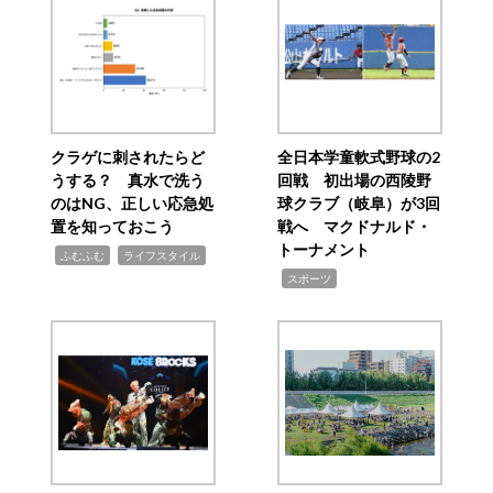
クラゲに刺されたらど
全日本学童軟式野球の2
うする？ 真水で洗う
回戦 初出場の西陵野
のはNG、正しい応急処
球クラブ（岐阜）が3回
置を知っておこう
戦へ マクドナルド・
トーナメント
,
,
ふむふむ
ライフスタイル
,
スポーツ