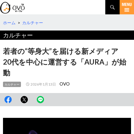
検
索
コ
ン
テ
ホーム
>
カルチャー
ン
カルチャー
ツ
へ
移
若者の“等身大”を届ける新メディア
動
20代を中心に運営する「AURA」が始
動
OVO
2026年1月13日
カルチャー