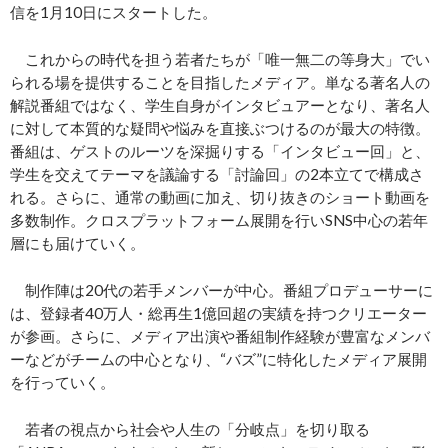
信を1月10日にスタートした。
これからの時代を担う若者たちが「唯一無二の等身大」でい
られる場を提供することを目指したメディア。単なる著名人の
解説番組ではなく、学生自身がインタビュアーとなり、著名人
に対して本質的な疑問や悩みを直接ぶつけるのが最大の特徴。
番組は、ゲストのルーツを深掘りする「インタビュー回」と、
学生を交えてテーマを議論する「討論回」の2本立てで構成さ
れる。さらに、通常の動画に加え、切り抜きのショート動画を
多数制作。クロスプラットフォーム展開を行いSNS中心の若年
層にも届けていく。
制作陣は20代の若手メンバーが中心。番組プロデューサーに
は、登録者40万人・総再生1億回超の実績を持つクリエーター
が参画。さらに、メディア出演や番組制作経験が豊富なメンバ
ーなどがチームの中心となり、“バズ”に特化したメディア展開
を行っていく。
若者の視点から社会や人生の「分岐点」を切り取る