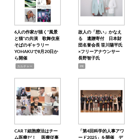
6人の作家が描く“風景
故人の「想い」かなえ
と猫”の共演 歌舞伎座
る 遺贈寄付 日本財
そばのギャラリー
団名誉会長 笹川陽平氏
YOHAKUで8月20日か
×フリーアナウンサー
ら開催
長野智子氏
,
カルチャー
PR
CAR T細胞療法はチー
「第4回科学的人事アワ
ム医療だ！ 医療従事
ード2025」を開催 デ