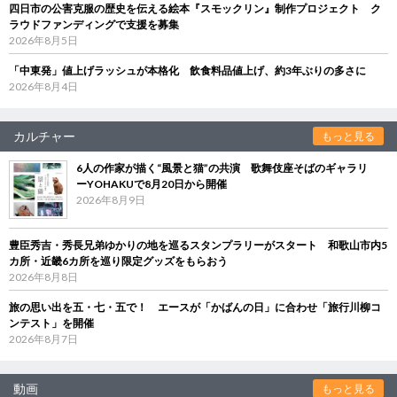
四日市の公害克服の歴史を伝える絵本『スモックリン』制作プロジェクト ク
ラウドファンディングで支援を募集
2026年8月5日
「中東発」値上げラッシュが本格化 飲食料品値上げ、約3年ぶりの多さに
2026年8月4日
カルチャー
もっと見る
6人の作家が描く“風景と猫”の共演 歌舞伎座そばのギャラリ
ーYOHAKUで8月20日から開催
2026年8月9日
豊臣秀吉・秀長兄弟ゆかりの地を巡るスタンプラリーがスタート 和歌山市内5
カ所・近畿6カ所を巡り限定グッズをもらおう
2026年8月8日
旅の思い出を五・七・五で！ エースが「かばんの日」に合わせ「旅行川柳コ
ンテスト」を開催
2026年8月7日
動画
もっと見る