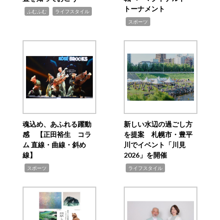
トーナメント
,
,
ふむふむ
ライフスタイル
,
スポーツ
魂込め、あふれる躍動
新しい水辺の過ごし方
感 【正田裕生 コラ
を提案 札幌市・豊平
ム 直線・曲線・斜め
川でイベント「川見
線】
2026」を開催
,
,
スポーツ
ライフスタイル