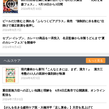
森フェス」、9月18日から3日間
2026年8月10日
ビールだけ飲むと倒れる「ふらつくビアグラス」発売 “強制的に水を飲む”仕
掛けで適正飲酒を後押し
2026年8月7日
セブン‐イレブン、カレー15商品を一斉投入 名店監修から冷製うどんまで“夏
のカレーフェス”を開催中
2026年8月6日
ヘルスケア
もっと見る
現代書林から新刊『こんなときには、まず、漢方！』 漢方三
考塾の15人の医師や薬剤師が執筆
2026年8月5日
重症筋無力症への正しい知識と理解を 8月8日広島市で公開講座、オンライン
配信も
2026年7月31日
【がんを生きる緩和ケア医・大橋洋平「足し算命」】天空を見上げて