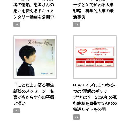
者の情熱、患者さんの
ータとAIで変わる人事
思いを伝えるドキュメ
戦略 科学的人事の最
ンタリー動画を公開中
新事例
PR
PR
「ことだま」宿る羽生
HIV/エイズにまつわる6
結弦のメッセージ 名
つの“理解のギャッ
言がもたらす心の平穏
プ”とは？ 2030年の流
と潤い
行終結を目指すGAP6の
特設サイトを公開
PR
PR