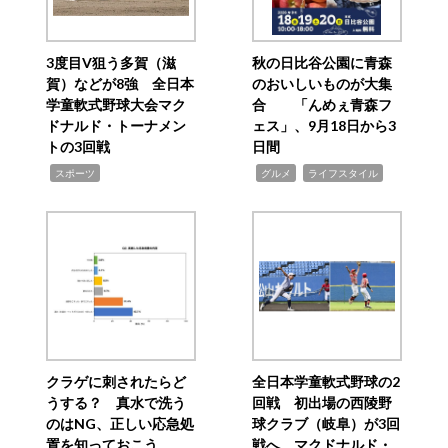
3度目V狙う多賀（滋
秋の日比谷公園に青森
賀）などが8強 全日本
のおいしいものが大集
学童軟式野球大会マク
合 「んめぇ青森フ
ドナルド・トーナメン
ェス」、9月18日から3
トの3回戦
日間
,
,
,
スポーツ
グルメ
ライフスタイル
クラゲに刺されたらど
全日本学童軟式野球の2
うする？ 真水で洗う
回戦 初出場の西陵野
のはNG、正しい応急処
球クラブ（岐阜）が3回
置を知っておこう
戦へ マクドナルド・