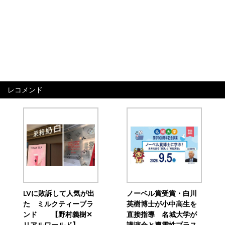
レコメンド
LVに敗訴して人気が出
ノーベル賞受賞・白川
た ミルクティーブラ
英樹博士が小中高生を
ンド 【野村義樹✕
直接指導 名城大学が
リアルワールド】
講演会と導電性プラス