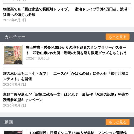
物価高でも「夏は家族で長距離ドライブ」 宿泊ドライブ予算4万円超、渋滞・
猛暑への備えも必須
2026年8月3日
カルチャー
もっと見る
豊臣秀吉・秀長兄弟ゆかりの地を巡るスタンプラリーがスター
ト 和歌山市内5カ所・近畿6カ所を巡り限定グッズをもらおう
2026年8月8日
旅の思い出を五・七・五で！ エースが「かばんの日」に合わせ「旅行川柳コ
ンテスト」を開催
2026年8月7日
東野圭吾が選んだ「記憶に残る一文」はどれ？ 最新作『永遠の記憶』発売で
読者参加型キャンペーン
2026年8月7日
動画
もっと見る
「100歳現役」目指すシニア1500人が集結 マンション管理代