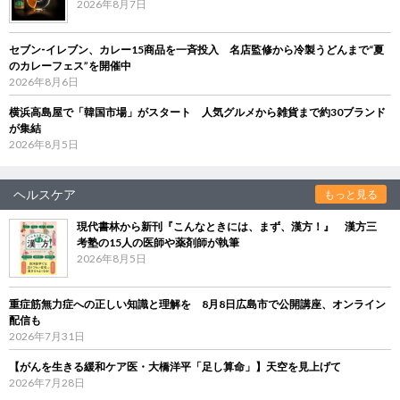
2026年8月7日
セブン‐イレブン、カレー15商品を一斉投入 名店監修から冷製うどんまで“夏
のカレーフェス”を開催中
2026年8月6日
横浜高島屋で「韓国市場」がスタート 人気グルメから雑貨まで約30ブランド
が集結
2026年8月5日
ヘルスケア
もっと見る
現代書林から新刊『こんなときには、まず、漢方！』 漢方三
考塾の15人の医師や薬剤師が執筆
2026年8月5日
重症筋無力症への正しい知識と理解を 8月8日広島市で公開講座、オンライン
配信も
2026年7月31日
【がんを生きる緩和ケア医・大橋洋平「足し算命」】天空を見上げて
2026年7月28日