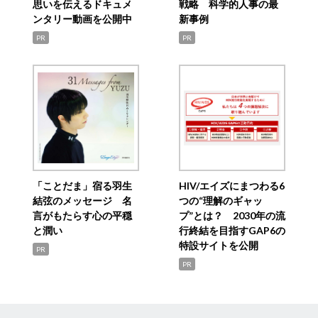
思いを伝えるドキュメ
戦略 科学的人事の最
ンタリー動画を公開中
新事例
PR
PR
「ことだま」宿る羽生
HIV/エイズにまつわる6
結弦のメッセージ 名
つの“理解のギャッ
言がもたらす心の平穏
プ”とは？ 2030年の流
と潤い
行終結を目指すGAP6の
特設サイトを公開
PR
PR