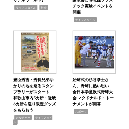
チック実験イベントを
,
,
ライフスタイル
社会
開催
,
ライフスタイル
豊臣秀吉・秀長兄弟ゆ
始球式の杉谷拳士さ
かりの地を巡るスタン
ん、野球に熱い思い
プラリーがスタート
全日本学童軟式野球大
和歌山市内5カ所・近畿
会 マクドナルド・トー
6カ所を巡り限定グッズ
ナメントが開幕
をもらおう
,
スポーツ
,
,
カルチャー
ライフスタイ
ル