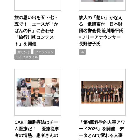
旅の思い出を五・七・
故人の「想い」かなえ
五で！ エースが「か
る 遺贈寄付 日本財
ばんの日」に合わせ
団名誉会長 笹川陽平氏
「旅行川柳コンテス
×フリーアナウンサー
ト」を開催
長野智子氏
,
,
,
おでかけ
ファッション
PR
ライフスタイル
CAR T細胞療法はチー
「第4回科学的人事アワ
ム医療だ！ 医療従事
ード2025」を開催 デ
者の情熱、患者さんの
ータとAIで変わる人事