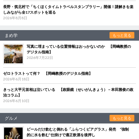
長野・筑北村で「ちくほくタイムトラベルスタンプラリー」開催！謎解きを楽
しみながら全17スポットを巡る
2026年8月8日
まめ学
もっと見る
写真に埋まっている位置情報はおっかないのか 【岡嶋教授の
デジタル指南】
2026年7月22日
ゼロトラストって何？ 【岡嶋教授のデジタル指南】
2026年6月18日
きっと大平元首相は泣いている 【政眼鏡（せいがんきょう）－本田雅俊の政
治コラム】
2026年6月10日
グルメ
もっと見る
ビールだけ飲むと倒れる「ふらつくビアグラス」発売 “強制
的に水を飲む”仕掛けで適正飲酒を後押し