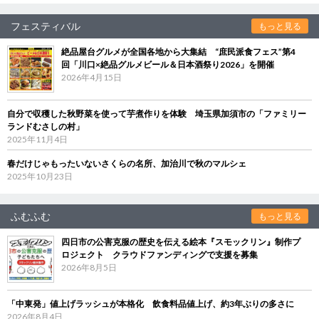
フェスティバル
もっと見る
絶品屋台グルメが全国各地から大集結 “庶民派食フェス”第4
回「川口×絶品グルメビール＆日本酒祭り2026」を開催
2026年4月15日
自分で収穫した秋野菜を使って芋煮作りを体験 埼玉県加須市の「ファミリー
ランドむさしの村」
2025年11月4日
春だけじゃもったいないさくらの名所、加治川で秋のマルシェ
2025年10月23日
ふむふむ
もっと見る
四日市の公害克服の歴史を伝える絵本『スモックリン』制作プ
ロジェクト クラウドファンディングで支援を募集
2026年8月5日
「中東発」値上げラッシュが本格化 飲食料品値上げ、約3年ぶりの多さに
2026年8月4日