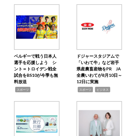
ベルギーで戦う日本人
ドジャースタジアムで
選手を応援しよう シ
「いわて牛」など岩手
ント＝トロイデン戦全
県産農畜産物をPR JA
試合をBS10が今季も無
全農いわてが8月10日～
料放送
12日に実施
,
,
,
スポーツ
スポーツ
ビジネス