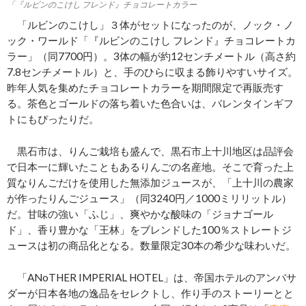
「『ルビンのこけし フレンド』チョコレートカラー
「ルビンのこけし」３体がセットになったのが、ノック・ノ
ック・ワールド「『ルビンのこけし フレンド』チョコレートカ
ラー」（同7700円）。3体の幅が約12センチメートル（高さ約
7.8センチメートル）と、手のひらに収まる飾りやすいサイズ。
昨年人気を集めたチョコレートカラーを期間限定で再販売す
る。茶色とゴールドの落ち着いた色合いは、バレンタインギフ
トにもぴったりだ。
黒石市は、りんご栽培も盛んで、黒石市上十川地区は品評会
で日本一に輝いたこともあるりんごの名産地。そこで育った上
質なりんごだけを使用した無添加ジュースが、「上十川の農家
が作ったりんごジュース」（同3240円／1000ミリリットル）
だ。甘味の強い「ふじ」、爽やかな酸味の「ジョナゴール
ド」、香り豊かな「王林」をブレンドした100％ストレートジ
ュースは初の商品化となる。数量限定30本の希少な味わいだ。
「ANoTHER IMPERIAL HOTEL」は、帝国ホテルのアンバサ
ダーが日本各地の逸品をセレクトし、作り手のストーリーとと