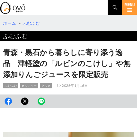
検
索
コ
ン
テ
ホーム
>
ふむふむ
ン
ふむふむ
ツ
へ
移
青森・黒石から暮らしに寄り添う逸
動
品 津軽塗の「ルビンのこけし」や無
添加りんごジュースを限定販売
2026年1月16日
ふむふむ
カルチャー
グルメ