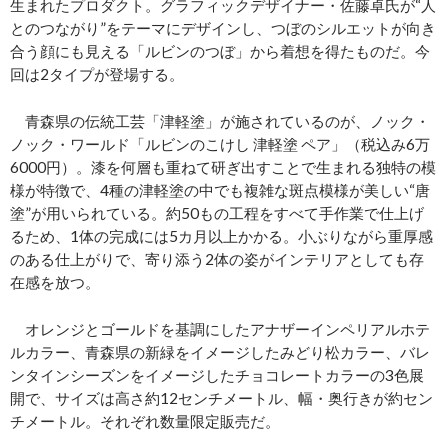
生まれたプロダクト。グラフィックデザイナー・佐藤卓氏が“人
とのつながり”をテーマにデザインし、つぼのシルエットが向き
合う顔にも見える「ルビンのつぼ」から着想を得たものだ。今
回は2タイプが登場する。
青森県の伝統工芸「津軽塗」が施されているのが、ノック・
ノック・ワールド「ルビンのこけし 津軽塗 ペア」（税込み6万
6000円）。漆を何層も重ねて研ぎ出すことで生まれる独特の模
様が特徴で、4種の津軽塗の中でも複雑な斑点模様が美しい“唐
塗”が用いられている。約50もの工程をすべて手作業で仕上げ
るため、1体の完成には5カ月以上かかる。小ぶりながら重厚感
のある仕上がりで、寄り添う2体の姿がインテリアとしても存
在感を放つ。
オレンジとゴールドを基調にしたアナザーインペリアルホテ
ルカラー、青森県の新緑をイメージしたみどり松カラー、バレ
ンタインシーズンをイメージしたチョコレートカラーの3色展
開で、サイズは高さ約12センチメートル、幅・奥行きが約セン
チメートル。それぞれ数量限定販売だ。