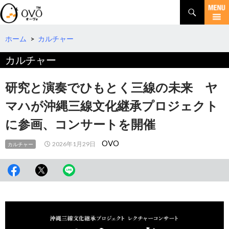
検
索
コ
ン
テ
ホーム
>
カルチャー
ン
カルチャー
ツ
へ
移
研究と演奏でひもとく三線の未来 ヤ
動
マハが沖縄三線文化継承プロジェクト
に参画、コンサートを開催
OVO
2026年1月29日
カルチャー