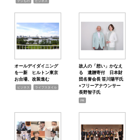
,
,
デジもの
ビジネス
オールデイダイニング
故人の「想い」かなえ
を一新 ヒルトン東京
る 遺贈寄付 日本財
お台場、改装進む
団名誉会長 笹川陽平氏
×フリーアナウンサー
,
,
ビジネス
ライフスタイル
長野智子氏
PR