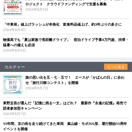
ロジェクト クラウドファンディングで支援を募集
2026年8月5日
「中東発」値上げラッシュが本格化 飲食料品値上げ、約3年ぶりの多さに
2026年8月4日
物価高でも「夏は家族で長距離ドライブ」 宿泊ドライブ予算4万円超、渋滞・
猛暑への備えも必須
2026年8月3日
カルチャー
もっと見る
旅の思い出を五・七・五で！ エースが「かばんの日」に合わ
せ「旅行川柳コンテスト」を開催
2026年8月7日
東野圭吾が選んだ「記憶に残る一文」はどれ？ 最新作『永遠の記憶』発売で
読者参加型キャンペーン
2026年8月7日
55年間、京の街を走り続けてきた車両 嵐山線・モボ301形、運行開始55周年
イベントを開催