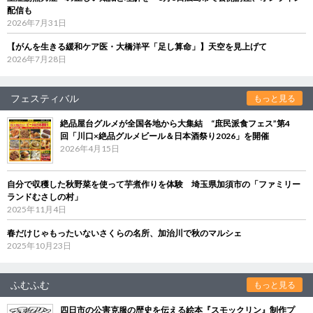
配信も
2026年7月31日
【がんを生きる緩和ケア医・大橋洋平「足し算命」】天空を見上げて
2026年7月28日
フェスティバル
もっと見る
絶品屋台グルメが全国各地から大集結 “庶民派食フェス”第4
回「川口×絶品グルメビール＆日本酒祭り2026」を開催
2026年4月15日
自分で収穫した秋野菜を使って芋煮作りを体験 埼玉県加須市の「ファミリー
ランドむさしの村」
2025年11月4日
春だけじゃもったいないさくらの名所、加治川で秋のマルシェ
2025年10月23日
ふむふむ
もっと見る
四日市の公害克服の歴史を伝える絵本『スモックリン』制作プ