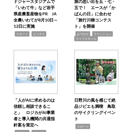
ドジャースタジアムで
旅の思い出を五・七・
「いわて牛」など岩手
五で！ エースが「か
県産農畜産物をPR JA
ばんの日」に合わせ
全農いわてが8月10日～
「旅行川柳コンテス
12日に実施
ト」を開催
,
,
,
,
,
スポーツ
ビジネス
おでかけ
ファッション
ライフスタイル
「人がAIに求めるのは
日野川の風を感じて絶
信頼し相談できるこ
品ジビエも満喫 鳥取
と」 ロジカがAI事業
のサイクリングイベン
者と導入機関の共通指
ト
針案を策定へ
,
スポーツ