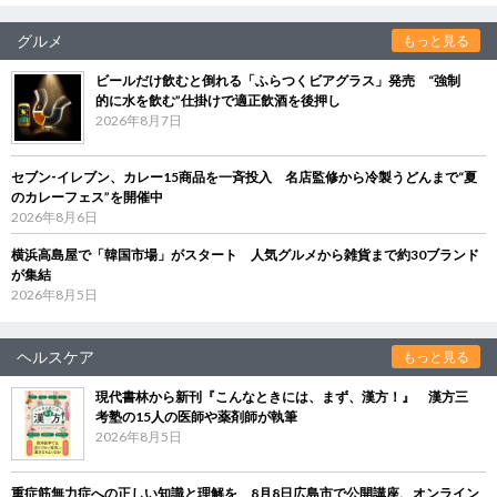
グルメ
もっと見る
ビールだけ飲むと倒れる「ふらつくビアグラス」発売 “強制
的に水を飲む”仕掛けで適正飲酒を後押し
2026年8月7日
セブン‐イレブン、カレー15商品を一斉投入 名店監修から冷製うどんまで“夏
のカレーフェス”を開催中
2026年8月6日
横浜高島屋で「韓国市場」がスタート 人気グルメから雑貨まで約30ブランド
が集結
2026年8月5日
ヘルスケア
もっと見る
現代書林から新刊『こんなときには、まず、漢方！』 漢方三
考塾の15人の医師や薬剤師が執筆
2026年8月5日
重症筋無力症への正しい知識と理解を 8月8日広島市で公開講座、オンライン