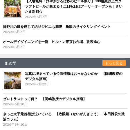
【入場無料！けやきひろば秋のビール祭り】300種類以上のク
ラフトビールが集まる！土日祝日はアーリーオープンも｜さい
たま新都心
2026年8月7日
日野川の風を感じて絶品ジビエも満喫 鳥取のサイクリングイベント
2026年8月7日
オールデイダイニングを一新 ヒルトン東京お台場、改装進む
2026年8月7日
まめ学
もっと見る
写真に埋まっている位置情報はおっかないのか 【岡嶋教授の
デジタル指南】
2026年7月22日
ゼロトラストって何？ 【岡嶋教授のデジタル指南】
2026年6月18日
きっと大平元首相は泣いている 【政眼鏡（せいがんきょう）－本田雅俊の政
治コラム】
2026年6月10日