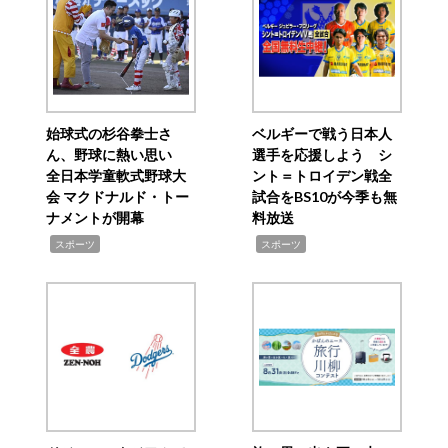
始球式の杉谷拳士さ
ベルギーで戦う日本人
ん、野球に熱い思い
選手を応援しよう シ
全日本学童軟式野球大
ント＝トロイデン戦全
会 マクドナルド・トー
試合をBS10が今季も無
ナメントが開幕
料放送
,
,
スポーツ
スポーツ