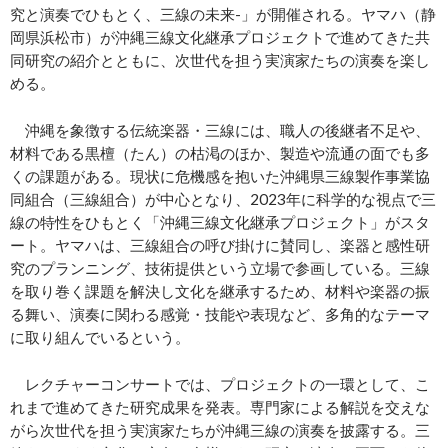
究と演奏でひもとく、三線の未来-」が開催される。ヤマハ（静
岡県浜松市）が沖縄三線文化継承プロジェクトで進めてきた共
同研究の紹介とともに、次世代を担う実演家たちの演奏を楽し
める。
沖縄を象徴する伝統楽器・三線には、職人の後継者不足や、
材料である黒檀（たん）の枯渇のほか、製造や流通の面でも多
くの課題がある。現状に危機感を抱いた沖縄県三線製作事業協
同組合（三線組合）が中心となり、2023年に科学的な視点で三
線の特性をひもとく「沖縄三線文化継承プロジェクト」がスタ
ート。ヤマハは、三線組合の呼び掛けに賛同し、楽器と感性研
究のプランニング、技術提供という立場で参画している。三線
を取り巻く課題を解決し文化を継承するため、材料や楽器の振
る舞い、演奏に関わる感覚・技能や表現など、多角的なテーマ
に取り組んでいるという。
レクチャーコンサートでは、プロジェクトの一環として、こ
れまで進めてきた研究成果を発表。専門家による解説を交えな
がら次世代を担う実演家たちが沖縄三線の演奏を披露する。三