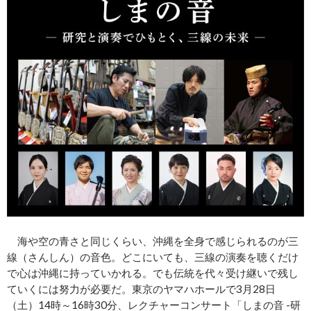
海や空の青さと同じくらい、沖縄を全身で感じられるのが三
線（さんしん）の音色。どこにいても、三線の演奏を聴くだけ
で心は沖縄に持っていかれる。でも伝統を代々受け継いで残し
ていくには努力が必要だ。東京のヤマハホールで3月28日
（土）14時～16時30分、レクチャーコンサート「しまの音 -研