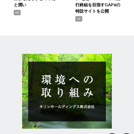
と潤い
行終結を目指すGAP6の
特設サイトを公開
PR
PR