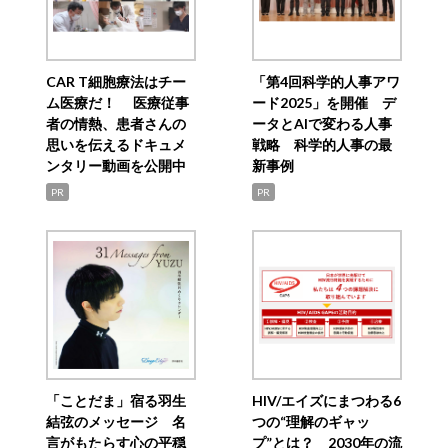
CAR T細胞療法はチー
「第4回科学的人事アワ
ム医療だ！ 医療従事
ード2025」を開催 デ
者の情熱、患者さんの
ータとAIで変わる人事
思いを伝えるドキュメ
戦略 科学的人事の最
ンタリー動画を公開中
新事例
PR
PR
「ことだま」宿る羽生
HIV/エイズにまつわる6
結弦のメッセージ 名
つの“理解のギャッ
言がもたらす心の平穏
プ”とは？ 2030年の流