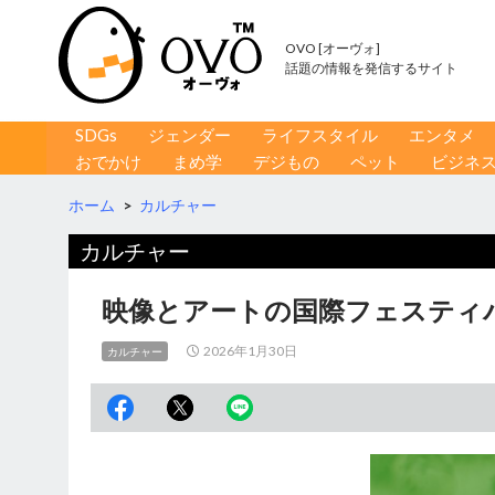
OVO [オーヴォ]
話題の情報を発信するサイト
コンテンツへ移動
検
SDGs
ジェンダー
ライフスタイル
エンタメ
索
おでかけ
まめ学
デジもの
ペット
ビジネ
ホーム
>
カルチャー
カルチャー
映像とアートの国際フェスティ
2026年1月30日
カルチャー