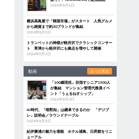
2026年8月6日
横浜高島屋で「韓国市場」がスタート 人気グルメ
から雑貨まで約30ブランドが集結
2026年8月5日
トランペットの神様が軽井沢でクラシックコンサー
ト 草津から軽井沢にも拠点を増やして開催
2026年8月5日
動画
もっと見る
「100歳現役」目指すシニア1500人
が集結 マンション管理代務員イベ
ント「うぇるねすシップ」
2026年8月4日
AI時代、「暗黙知」は継承できるのか 「デジブ
レ」説明会／ラウンドテーブル
2026年8月3日
紀伊勝浦の魅力を堪能 ホテル浦島、日昇館をリニ
ューアル