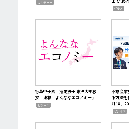
まで“夏
,
カルチャー
,
グルメ
行革甲子園 沼尾波子 東洋大学教
不動産業
授 連載「よんななエコノミー」
る方法を
月18、
,
ビジネス
,
ビジネス