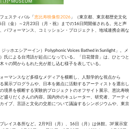
フェスティバル「
恵比寿映像祭2026
」（東京都、東京都歴史文化
6日（金）～2月23日（月・祝）までの16日間開催される。光と声
、パフォーマンス、コミッション・プロジェクト、地域連携企画
イン）Polyphonic Voices Bathed in Sunlight」。メ
）氏による台湾語が起点になっている。「日花聲音」は、ひとつ
木々の間からもれた光が差し込む様子を表している。
ォーマンスなど多様なメディアを横断し、人類学的な視点から
る展示プログラムや、日本を拠点に活動するアーティストを選出
の境界を横断する実験的プロジェクトのオフサイト展示、恵比寿
ど盛りだくさんの内容。国内外のキュレーター、研究者、アーテ
カイブ、言語と文化の交差について議論するシンポジウムや、東
レイス各所など。2月9日（月）、16日（月）は休館。3F展示室