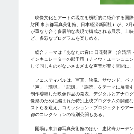
映像文化とアートの現在を横断的に紹介する国際
財団 東京都写真美術館、日本経済新聞社）が、2月
が重なり合う多層的な表現で構成される展示、上映
ど、多彩なプログラムを楽しめる。
総合テーマは「あなたの音に 日花聲音 （台湾語・ジッホエシアー
インキュレーターの邱于瑄（チィウ・ユーシュェン
して同じものがないさまざまな声音が響く空間に、
フェスティバルは、写真、映像、サウンド、パフ
「声」「環境」「記憶」「誤読」をテーマに展開す
制作委嘱した映像作品の発表、デジタルとアナログ
像祭のために編まれた特別上映プログラムの開催な
ストらを迎え、コミッション・プロジェクトやアー
都のコレクションの特別公開もある。
開場は東京都写真美術館のほか、恵比寿ガーデンプ