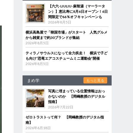
【六六-LIULIU-麻辣湯（マーラータ
ン）】恵比寿に8月6日オープン！6日
間限定で66％オフキャンペーンも
2026年8月5日
横浜高島屋で「韓国市場」がスタート 人気グルメ
から雑貨まで約30ブランドが集結
2026年8月5日
ティラノサウルスになって全力疾走！ 横浜で子ど
も向け“恐竜エアコスチュームミニ運動会”開催
2026年8月5日
まめ学
もっと見る
写真に埋まっている位置情報はおっ
かないのか 【岡嶋教授のデジタル
指南】
2026年7月22日
ゼロトラストって何？ 【岡嶋教授のデジタル指
南】
2026年6月18日