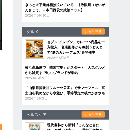
きっと大平元首相は泣いている 【政眼鏡（せいが
んきょう）－本田雅俊の政治コラム】
2026年6月10日
グルメ
もっと見る
セブン‐イレブン、カレー15商品を一
斉投入 名店監修から冷製うどんま
で“夏のカレーフェス”を開催中
2026年8月6日
横浜高島屋で「韓国市場」がスタート 人気グルメ
から雑貨まで約30ブランドが集結
2026年8月5日
「山梨県笛吹川フルーツ公園」でサマーフェス 富
士山を眺めながら水遊び、季節限定の桃のかき氷も
2026年8月3日
ヘルスケア
もっと見る
現代書林から新刊『こんなときに