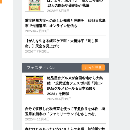
は、まず、漢方！』 漢方三考塾の
15人の医師や薬剤師が執筆
2026年8月5日
重症筋無力症への正しい知識と理解を 8月8日広島
市で公開講座、オンライン配信も
2026年7月31日
【がんを生きる緩和ケア医・大橋洋平「足し算
命」】天空を見上げて
2026年7月28日
フェスティバル
もっと見る
絶品屋台グルメが全国各地から大集
結 “庶民派食フェス”第4回「川口×
絶品グルメビール＆日本酒祭り
2026」を開催
2026年4月15日
自分で収穫した秋野菜を使って芋煮作りを体験 埼
玉県加須市の「ファミリーランドむさしの村」
2025年11月4日
春だけじゃもったいないさくらの名所、加治川で秋