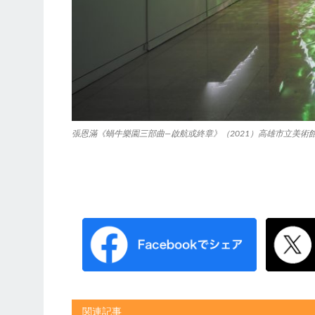
張恩滿《蝸牛樂園三部曲—啟航或終章》（2021）高雄市立美術
関連記事