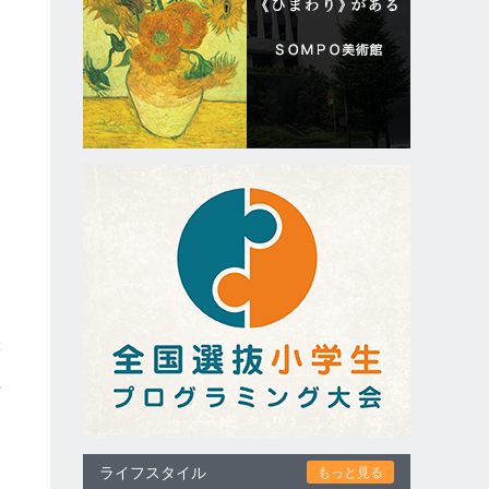
な
と
し
映
ィ
京
ライフスタイル
もっと見る