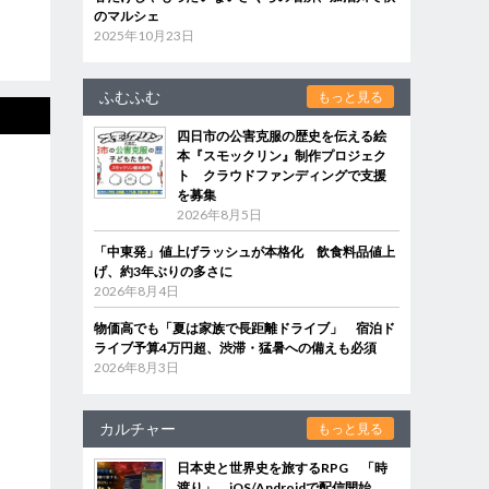
のマルシェ
2025年10月23日
ふむふむ
もっと見る
四日市の公害克服の歴史を伝える絵
本『スモックリン』制作プロジェク
ト クラウドファンディングで支援
を募集
2026年8月5日
「中東発」値上げラッシュが本格化 飲食料品値上
げ、約3年ぶりの多さに
2026年8月4日
物価高でも「夏は家族で長距離ドライブ」 宿泊ド
ライブ予算4万円超、渋滞・猛暑への備えも必須
2026年8月3日
カルチャー
もっと見る
日本史と世界史を旅するRPG 「時
渡り」、iOS/Androidで配信開始