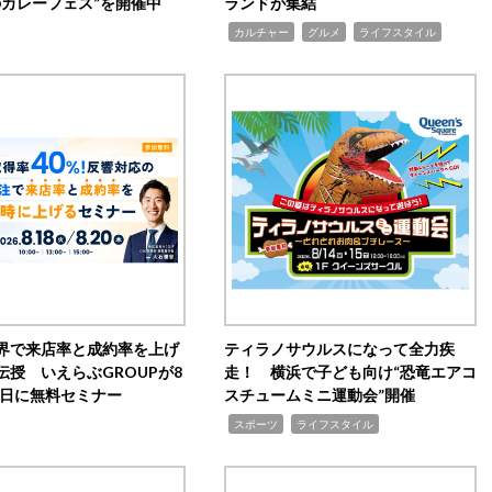
のカレーフェス”を開催中
ランドが集結
,
,
,
カルチャー
グルメ
ライフスタイル
界で来店率と成約率を上げ
ティラノサウルスになって全力疾
伝授 いえらぶGROUPが8
走！ 横浜で子ども向け“恐竜エアコ
20日に無料セミナー
スチュームミニ運動会”開催
,
,
スポーツ
ライフスタイル