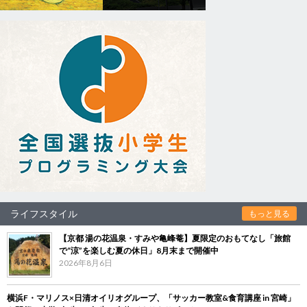
ライフスタイル
もっと見る
【京都 湯の花温泉・すみや亀峰菴】夏限定のおもてなし「旅館
で“涼”を楽しむ夏の休日」8月末まで開催中
2026年8月6日
横浜F・マリノス×日清オイリオグループ、「サッカー教室&食育講座 in 宮崎」