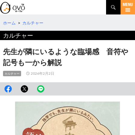
検
索
コ
ン
テ
ホーム
>
カルチャー
ン
カルチャー
ツ
へ
移
先生が隣にいるような臨場感 音符や
動
記号も一から解説
2026年2月2日
カルチャー