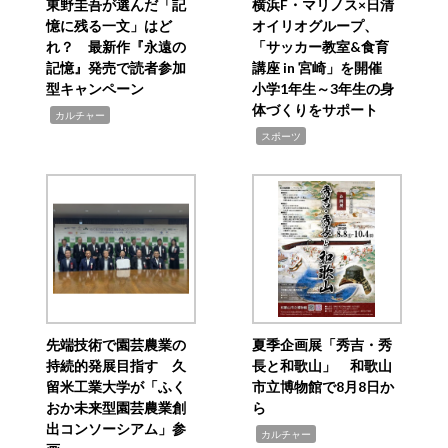
東野圭吾が選んだ「記
横浜F・マリノス×日清
憶に残る一文」はど
オイリオグループ、
れ？ 最新作『永遠の
「サッカー教室&食育
記憶』発売で読者参加
講座 in 宮崎」を開催
型キャンペーン
小学1年生～3年生の身
体づくりをサポート
,
カルチャー
,
スポーツ
先端技術で園芸農業の
夏季企画展「秀吉・秀
持続的発展目指す 久
長と和歌山」 和歌山
留米工業大学が「ふく
市立博物館で8月8日か
おか未来型園芸農業創
ら
出コンソーシアム」参
,
カルチャー