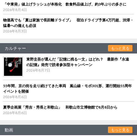
「中東発」値上げラッシュが本格化 飲食料品値上げ、約3年ぶりの多さに
2026年8月4日
物価高でも「夏は家族で長距離ドライブ」 宿泊ドライブ予算4万円超、渋滞・
猛暑への備えも必須
2026年8月3日
カルチャー
もっと見る
東野圭吾が選んだ「記憶に残る一文」はどれ？ 最新作『永遠
の記憶』発売で読者参加型キャンペーン
2026年8月7日
55年間、京の街を走り続けてきた車両 嵐山線・モボ301形、運行開始55周年
イベントを開催
2026年8月6日
夏季企画展「秀吉・秀長と和歌山」 和歌山市立博物館で8月8日から
2026年8月6日
動画
もっと見る