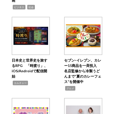
画
,
,
ビジネス
社会
日本史と世界史を旅す
セブン‐イレブン、カレ
るRPG 「時渡り」、
ー15商品を一斉投入
iOS/Androidで配信開
名店監修から冷製うど
始
んまで“夏のカレーフェ
ス”を開催中
,
カルチャー
,
グルメ