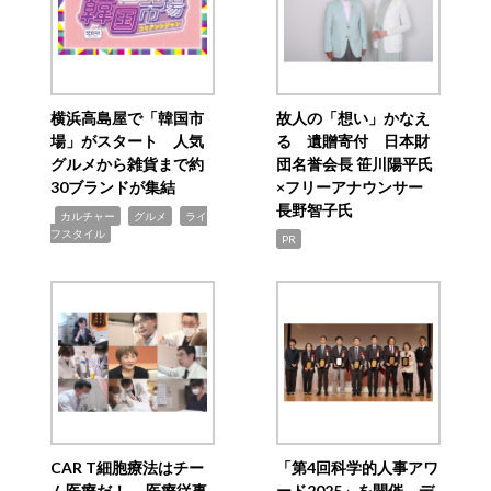
横浜高島屋で「韓国市
故人の「想い」かなえ
場」がスタート 人気
る 遺贈寄付 日本財
グルメから雑貨まで約
団名誉会長 笹川陽平氏
30ブランドが集結
×フリーアナウンサー
長野智子氏
,
,
,
カルチャー
グルメ
ライ
フスタイル
PR
CAR T細胞療法はチー
「第4回科学的人事アワ
ム医療だ！ 医療従事
ード2025」を開催 デ