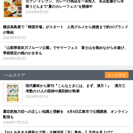
セブン‐イレブン、カレー15商品を一斉投入 名店監修から冷
製うどんまで“夏のカレーフェス”を開催中
2026年8月6日
横浜高島屋で「韓国市場」がスタート 人気グルメから雑貨まで約30ブランド
が集結
2026年8月5日
「山梨県笛吹川フルーツ公園」でサマーフェス 富士山を眺めながら水遊び、
季節限定の桃のかき氷も
2026年8月3日
ヘルスケア
もっと見る
現代書林から新刊『こんなときには、まず、漢方！』 漢方三
考塾の15人の医師や薬剤師が執筆
2026年8月5日
重症筋無力症への正しい知識と理解を 8月8日広島市で公開講座、オンライン
配信も
2026年7月31日
【がんを生きる緩和ケア医・大橋洋平「足し算命」】天空を見上げて