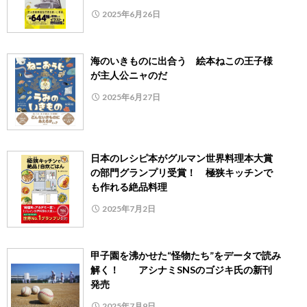
2025年6月26日
海のいきものに出合う 絵本ねこの王子様
が主人公ニャのだ
2025年6月27日
日本のレシピ本がグルマン世界料理本大賞
の部門グランプリ受賞！ 極狭キッチンで
も作れる絶品料理
2025年7月2日
甲子園を沸かせた“怪物たち”をデータで読み
解く！ アシナミSNSのゴジキ氏の新刊
発売
2025年7月9日