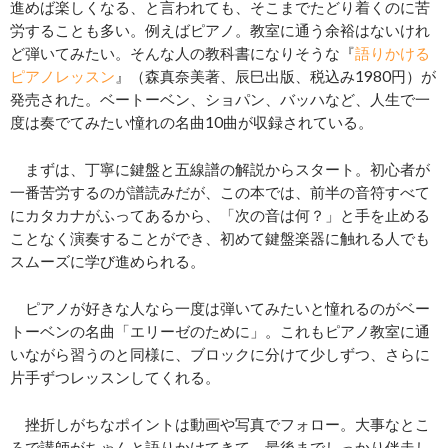
進めば楽しくなる、と言われても、そこまでたどり着くのに苦
労することも多い。例えばピアノ。教室に通う余裕はないけれ
ど弾いてみたい。そんな人の教科書になりそうな『
語りかける
ピアノレッスン
』（森真奈美著、辰巳出版、税込み1980円）が
発売された。ベートーベン、ショパン、バッハなど、人生で一
度は奏でてみたい憧れの名曲10曲が収録されている。
まずは、丁寧に鍵盤と五線譜の解説からスタート。初心者が
一番苦労するのが譜読みだが、この本では、前半の音符すべて
にカタカナがふってあるから、「次の音は何？」と手を止める
ことなく演奏することができ、初めて鍵盤楽器に触れる人でも
スムーズに学び進められる。
ピアノが好きな人なら一度は弾いてみたいと憧れるのがベー
トーベンの名曲「エリーゼのために」。これもピアノ教室に通
いながら習うのと同様に、ブロックに分けて少しずつ、さらに
片手ずつレッスンしてくれる。
挫折しがちなポイントは動画や写真でフォロー。大事なとこ
ろで講師がちゃんと語りかけてきて、最後までしっかり伴走し