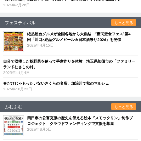
2026年7月28日
フェスティバル
もっと見る
絶品屋台グルメが全国各地から大集結 “庶民派食フェス”第4
回「川口×絶品グルメビール＆日本酒祭り2026」を開催
2026年4月15日
自分で収穫した秋野菜を使って芋煮作りを体験 埼玉県加須市の「ファミリー
ランドむさしの村」
2025年11月4日
春だけじゃもったいないさくらの名所、加治川で秋のマルシェ
2025年10月23日
ふむふむ
もっと見る
四日市の公害克服の歴史を伝える絵本『スモックリン』制作プ
ロジェクト クラウドファンディングで支援を募集
2026年8月5日