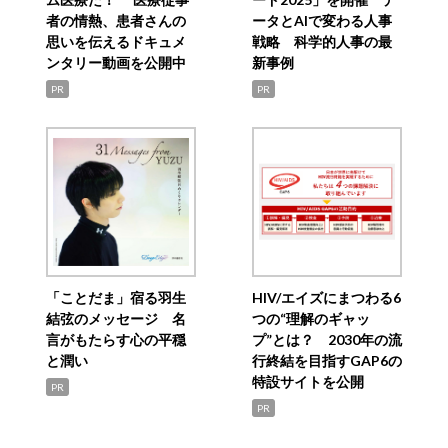
者の情熱、患者さんの
ータとAIで変わる人事
思いを伝えるドキュメ
戦略 科学的人事の最
ンタリー動画を公開中
新事例
PR
PR
「ことだま」宿る羽生
HIV/エイズにまつわる6
結弦のメッセージ 名
つの“理解のギャッ
言がもたらす心の平穏
プ”とは？ 2030年の流
と潤い
行終結を目指すGAP6の
特設サイトを公開
PR
PR