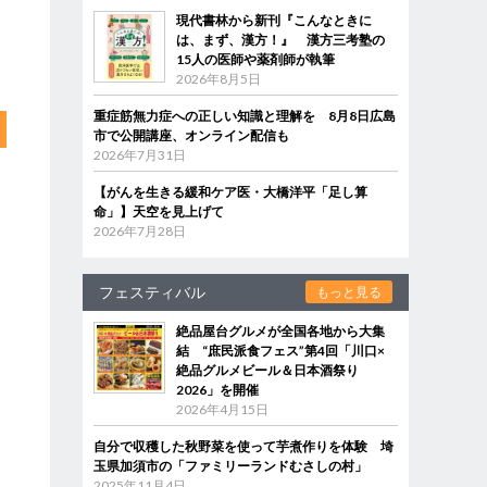
現代書林から新刊『こんなときに
は、まず、漢方！』 漢方三考塾の
15人の医師や薬剤師が執筆
2026年8月5日
重症筋無力症への正しい知識と理解を 8月8日広島
市で公開講座、オンライン配信も
2026年7月31日
【がんを生きる緩和ケア医・大橋洋平「足し算
命」】天空を見上げて
2026年7月28日
フェスティバル
もっと見る
絶品屋台グルメが全国各地から大集
結 “庶民派食フェス”第4回「川口×
絶品グルメビール＆日本酒祭り
2026」を開催
2026年4月15日
自分で収穫した秋野菜を使って芋煮作りを体験 埼
玉県加須市の「ファミリーランドむさしの村」
2025年11月4日