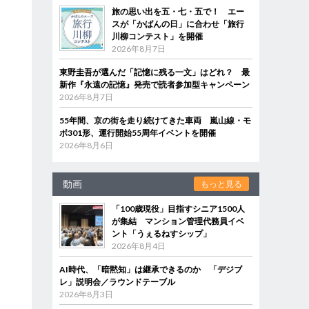
旅の思い出を五・七・五で！ エー
スが「かばんの日」に合わせ「旅行
川柳コンテスト」を開催
2026年8月7日
東野圭吾が選んだ「記憶に残る一文」はどれ？ 最
新作『永遠の記憶』発売で読者参加型キャンペーン
2026年8月7日
55年間、京の街を走り続けてきた車両 嵐山線・モ
ボ301形、運行開始55周年イベントを開催
2026年8月6日
動画
もっと見る
「100歳現役」目指すシニア1500人
が集結 マンション管理代務員イベ
ント「うぇるねすシップ」
2026年8月4日
AI時代、「暗黙知」は継承できるのか 「デジブ
レ」説明会／ラウンドテーブル
2026年8月3日