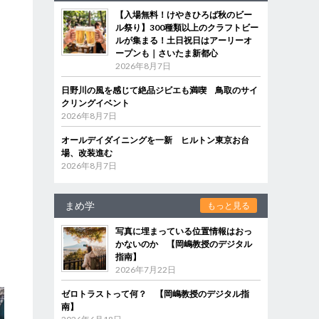
属
【入場無料！けやきひろば秋のビー
ル祭り】300種類以上のクラフトビー
ルが集まる！土日祝日はアーリーオ
ープンも｜さいたま新都心
2026年8月7日
、
日野川の風を感じて絶品ジビエも満喫 鳥取のサイ
クリングイベント
2026年8月7日
オールデイダイニングを一新 ヒルトン東京お台
場、改装進む
2026年8月7日
まめ学
もっと見る
写真に埋まっている位置情報はおっ
かないのか 【岡嶋教授のデジタル
指南】
2026年7月22日
ゼロトラストって何？ 【岡嶋教授のデジタル指
南】