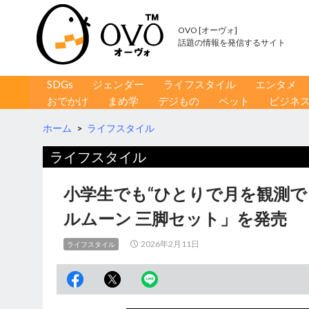
OVO [オーヴォ]
話題の情報を発信するサイト
コンテンツへ移動
検
SDGs
ジェンダー
ライフスタイル
エンタメ
索
おでかけ
まめ学
デジもの
ペット
ビジネ
ホーム
>
ライフスタイル
ライフスタイル
小学生でも“ひとりで月を観測で
ルムーン 三脚セット」を発売
2026年2月11日
ライフスタイル