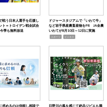
で戦う日本人選手を応援し
ドジャースタジアムで「いわて牛」
ント＝トロイデン戦全試合
など岩手県産農畜産物をPR JA全農
0が今季も無料放送
いわてが8月10日～12日に実施
,
,
スポーツ
ビジネス
Iに求めるのは信頼し相談で
日野川の風を感じて絶品ジビエも満