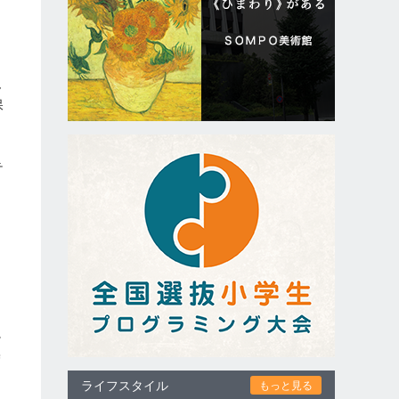
ん
保
テ
を
視
操
ライフスタイル
もっと見る