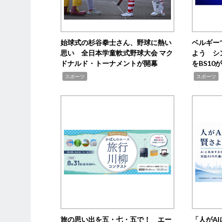
始球式の杉谷拳士さん、野球に熱い
ベルギー
思い 全日本学童軟式野球大会 マク
よう シ
ドナルド・トーナメントが開幕
をBS1
,
,
スポーツ
スポーツ
旅の思い出を五・七・五で！ エー
「人がA