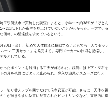
玉県所沢市で実施した調査によると、小学生の約36%が「ほと
1〜2回以下しか夜空を見上げていないことがわかった。一方で、
な価格」の望遠鏡を求めているという。
2月20日（金）、初めて天体観測に挑戦する子どもでも一人でセッ
ルムーン 三脚セット」を発売する。専門メーカーの技術を凝縮し、
デルとしている。
かったポイントを解消する工夫が施された。鏡筒には上下・左右
トの月を視野にピタッと止められ、導入や追尾がスムーズに行え
ミラー切り替えノブを回すだけで倍率変更が可能。さらに、天体を
の手が届きやすい位置に配置されたピントリングなど、直感的に