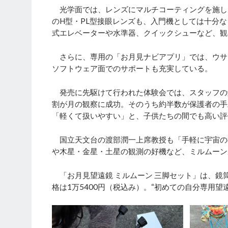
光学面では、レンズにマルチコーティングを施し
のH型・PL型接眼レンズも、入門機としては十分
式エレベーターや水準器、クイックシューなど、観
さらに、専用の「お月見ナビアプリ」では、ウサ
ソフトウェア面でのサポートも充実している。
発売に先駆けて行われた体験会では、スタッフの
割が月の観察に成功。そのうち約半数が保護者の手
「軽くて扱いやすい」と、子供たちの間でも高い評
国立天文台の渡部潤一上席教授も「手軽に宇宙の神
や木星・金星・土星の観測の好機など、ミルムーン
「お月見望遠鏡 ミルムーン 三脚セット」は、鏡筒
格は1万5400円（税込み）。“初めての自分専用