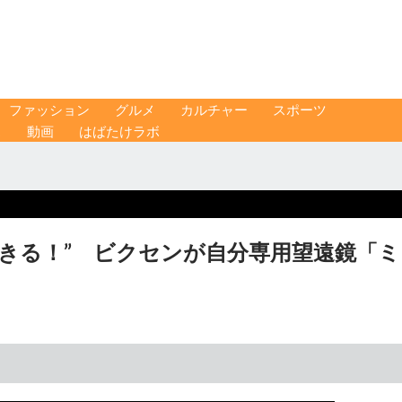
ファッション
グルメ
カルチャー
スポーツ
ス
動画
はばたけラボ
きる！” ビクセンが自分専用望遠鏡「ミ