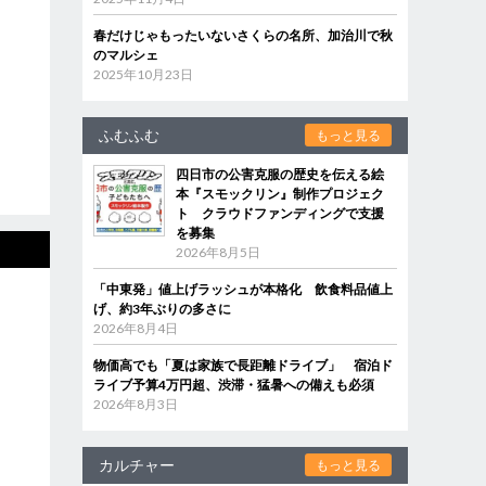
春だけじゃもったいないさくらの名所、加治川で秋
のマルシェ
2025年10月23日
ふむふむ
もっと見る
四日市の公害克服の歴史を伝える絵
本『スモックリン』制作プロジェク
ト クラウドファンディングで支援
を募集
2026年8月5日
「中東発」値上げラッシュが本格化 飲食料品値上
げ、約3年ぶりの多さに
2026年8月4日
物価高でも「夏は家族で長距離ドライブ」 宿泊ド
ライブ予算4万円超、渋滞・猛暑への備えも必須
2026年8月3日
カルチャー
もっと見る