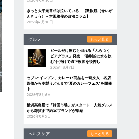
2026年6月18日
きっと大平元首相は泣いている 【政眼鏡（せいが
んきょう）－本田雅俊の政治コラム】
2026年6月10日
グルメ
もっと見る
ビールだけ飲むと倒れる「ふらつく
ビアグラス」発売 “強制的に水を飲
む”仕掛けで適正飲酒を後押し
2026年8月7日
セブン‐イレブン、カレー15商品を一斉投入 名店
監修から冷製うどんまで“夏のカレーフェス”を開催
中
2026年8月6日
横浜高島屋で「韓国市場」がスタート 人気グルメ
から雑貨まで約30ブランドが集結
2026年8月5日
ヘルスケア
もっと見る