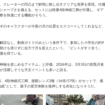
、クレーターの凹凸まで鮮明に映し出すクリアな視界を実現。付
なシャープさを備える。セットには軽量4段伸縮三脚が付属し、ギア
察を快適にする機能がそろう。
ギのキャラクターが今夜の月の位置をエスコートしてくれるなど
解説なし、動画ガイドのみという条件下で、参加した小学生の約9
助けも借りずに自力で月を捉えたという。「ピントがすぐ合う」
価を得ている。
秘を楽しめるアイテム」と評価。2026年は、3月3日の皆既月食
が活躍しそうな天文イベントも多いと語る。
、4段伸縮式三脚、接眼レンズ2種（16倍/57倍）がセットで、価
望遠鏡”として、親子の星空体験を後押しする存在になりそうだ。