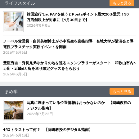
ライフスタイル
もっと見る
韓国旅行でau PAYを使うとPontaポイント最大20％還元！30
万店舗以上が対象に【9月30日まで】
2026年8月8日
ノーベル賞受賞・白川英樹博士が小中高生を直接指導 名城大学が講演会と導
電性プラスチック実験イベントを開催
2026年8月8日
豊臣秀吉・秀長兄弟ゆかりの地を巡るスタンプラリーがスタート 和歌山市内5
カ所・近畿6カ所を巡り限定グッズをもらおう
2026年8月8日
まめ学
もっと見る
写真に埋まっている位置情報はおっかないのか 【岡嶋教授の
デジタル指南】
2026年7月22日
ゼロトラストって何？ 【岡嶋教授のデジタル指南】
2026年6月18日