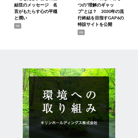
結弦のメッセージ 名
つの“理解のギャッ
言がもたらす心の平穏
プ”とは？ 2030年の流
と潤い
行終結を目指すGAP6の
特設サイトを公開
PR
PR