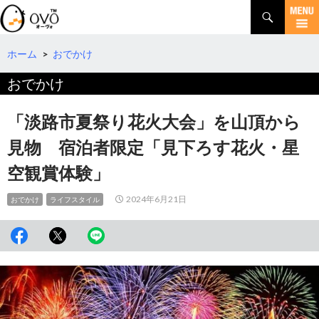
検
索
コ
ン
テ
ホーム
>
おでかけ
ン
おでかけ
ツ
へ
移
「淡路市夏祭り花火大会」を山頂から
動
見物 宿泊者限定「見下ろす花火・星
空観賞体験」
2024年6月21日
おでかけ
ライフスタイル