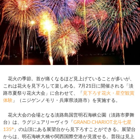
花火の季節。首が痛くなるほど見上げていることが多いが、
これは花火を見下ろして楽しめる。7月21日に開催される「淡
路市夏祭り花火大会」に合わせて、「
見下ろす花火・星空観賞
体験
」（ニジゲンノモリ・兵庫県淡路市）を実施する。
花火大会の会場となる淡路島国営明石海峡公園（淡路市夢舞
台）は、ラグジュアリーヴィラ「
GRAND CHARIOT北斗七星
135°
」の山頂にある展望台から見下ろすことができる。展望台
からは、明石海峡大橋や関西国際空港が見渡せる。普段は見上