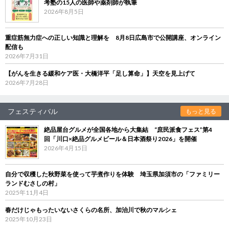
考塾の15人の医師や薬剤師が執筆
2026年8月5日
重症筋無力症への正しい知識と理解を 8月8日広島市で公開講座、オンライン
配信も
2026年7月31日
【がんを生きる緩和ケア医・大橋洋平「足し算命」】天空を見上げて
2026年7月28日
フェスティバル
もっと見る
絶品屋台グルメが全国各地から大集結 “庶民派食フェス”第4
回「川口×絶品グルメビール＆日本酒祭り2026」を開催
2026年4月15日
自分で収穫した秋野菜を使って芋煮作りを体験 埼玉県加須市の「ファミリー
ランドむさしの村」
2025年11月4日
春だけじゃもったいないさくらの名所、加治川で秋のマルシェ
2025年10月23日