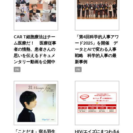
CAR T細胞療法はチー
「第4回科学的人事アワ
ム医療だ！ 医療従事
ード2025」を開催 デ
者の情熱、患者さんの
ータとAIで変わる人事
思いを伝えるドキュメ
戦略 科学的人事の最
ンタリー動画を公開中
新事例
PR
PR
「ことだま」宿る羽生
HIV/エイズにまつわる6