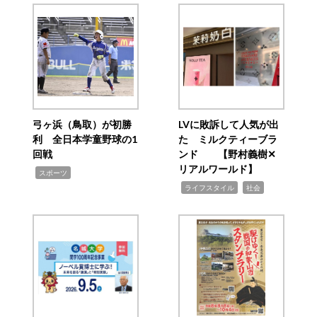
弓ヶ浜（鳥取）が初勝
LVに敗訴して人気が出
利 全日本学童野球の1
た ミルクティーブラ
回戦
ンド 【野村義樹✕
リアルワールド】
,
スポーツ
,
,
ライフスタイル
社会