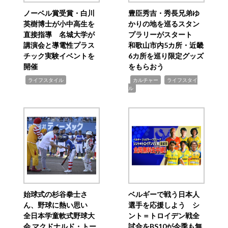
ノーベル賞受賞・白川
豊臣秀吉・秀長兄弟ゆ
英樹博士が小中高生を
かりの地を巡るスタン
直接指導 名城大学が
プラリーがスタート
講演会と導電性プラス
和歌山市内5カ所・近畿
チック実験イベントを
6カ所を巡り限定グッズ
開催
をもらおう
,
,
,
ライフスタイル
カルチャー
ライフスタイ
ル
始球式の杉谷拳士さ
ベルギーで戦う日本人
ん、野球に熱い思い
選手を応援しよう シ
全日本学童軟式野球大
ント＝トロイデン戦全
会 マクドナルド・トー
試合をBS10が今季も無