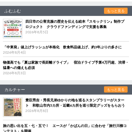
ふむふむ
もっと見る
四日市の公害克服の歴史を伝える絵本『スモックリン』制作プ
ロジェクト クラウドファンディングで支援を募集
2026年8月5日
「中東発」値上げラッシュが本格化 飲食料品値上げ、約3年ぶりの多さに
2026年8月4日
物価高でも「夏は家族で長距離ドライブ」 宿泊ドライブ予算4万円超、渋滞・
猛暑への備えも必須
2026年8月3日
カルチャー
もっと見る
豊臣秀吉・秀長兄弟ゆかりの地を巡るスタンプラリーがスター
ト 和歌山市内5カ所・近畿6カ所を巡り限定グッズをもらおう
2026年8月8日
旅の思い出を五・七・五で！ エースが「かばんの日」に合わせ「旅行川柳コ
ンテスト」を開催