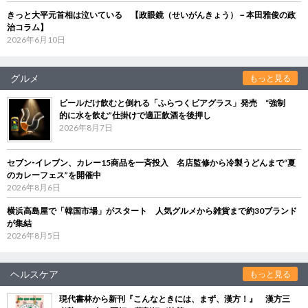
きっと大平元首相は泣いている 【政眼鏡（せいがんきょう）－本田雅俊の政
治コラム】
2026年6月10日
グルメ
もっと見る
ビールだけ飲むと倒れる「ふらつくビアグラス」発売 “強制
的に水を飲む”仕掛けで適正飲酒を後押し
2026年8月7日
セブン‐イレブン、カレー15商品を一斉投入 名店監修から冷製うどんまで“夏
のカレーフェス”を開催中
2026年8月6日
横浜高島屋で「韓国市場」がスタート 人気グルメから雑貨まで約30ブランド
が集結
2026年8月5日
ヘルスケア
もっと見る
現代書林から新刊『こんなときには、まず、漢方！』 漢方三