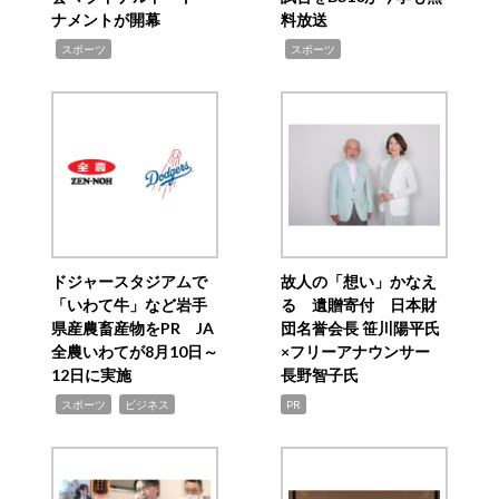
ナメントが開幕
料放送
,
,
スポーツ
スポーツ
ドジャースタジアムで
故人の「想い」かなえ
「いわて牛」など岩手
る 遺贈寄付 日本財
県産農畜産物をPR JA
団名誉会長 笹川陽平氏
全農いわてが8月10日～
×フリーアナウンサー
12日に実施
長野智子氏
,
,
スポーツ
ビジネス
PR