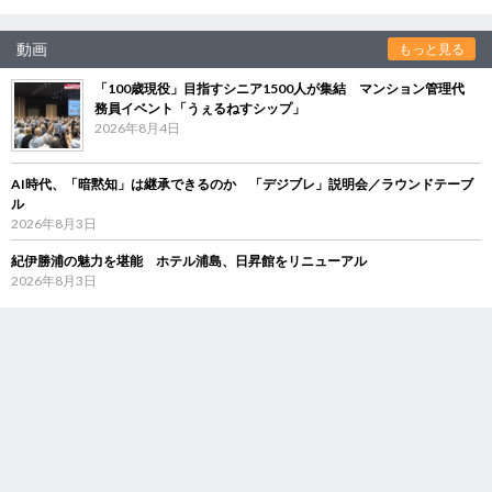
動画
もっと見る
「100歳現役」目指すシニア1500人が集結 マンション管理代
務員イベント「うぇるねすシップ」
2026年8月4日
AI時代、「暗黙知」は継承できるのか 「デジブレ」説明会／ラウンドテーブ
ル
2026年8月3日
紀伊勝浦の魅力を堪能 ホテル浦島、日昇館をリニューアル
2026年8月3日