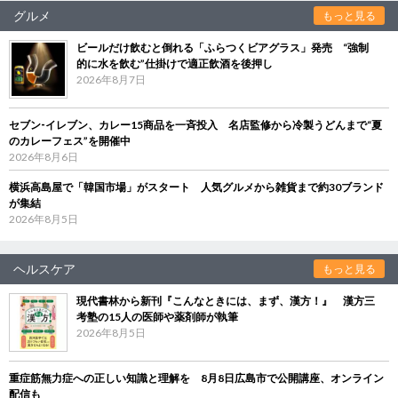
グルメ
もっと見る
ビールだけ飲むと倒れる「ふらつくビアグラス」発売 “強制
的に水を飲む”仕掛けで適正飲酒を後押し
2026年8月7日
セブン‐イレブン、カレー15商品を一斉投入 名店監修から冷製うどんまで“夏
のカレーフェス”を開催中
2026年8月6日
横浜高島屋で「韓国市場」がスタート 人気グルメから雑貨まで約30ブランド
が集結
2026年8月5日
ヘルスケア
もっと見る
現代書林から新刊『こんなときには、まず、漢方！』 漢方三
考塾の15人の医師や薬剤師が執筆
2026年8月5日
重症筋無力症への正しい知識と理解を 8月8日広島市で公開講座、オンライン
配信も