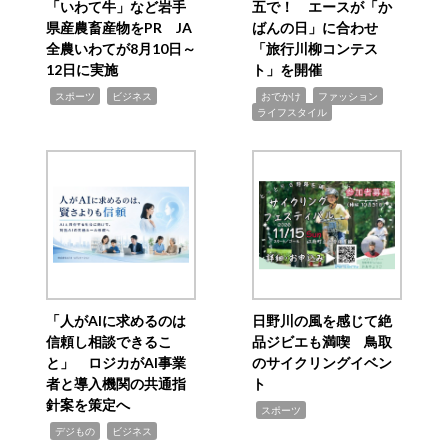
「いわて牛」など岩手
五で！ エースが「か
県産農畜産物をPR JA
ばんの日」に合わせ
全農いわてが8月10日～
「旅行川柳コンテス
12日に実施
ト」を開催
,
,
,
,
,
スポーツ
ビジネス
おでかけ
ファッション
ライフスタイル
「人がAIに求めるのは
日野川の風を感じて絶
信頼し相談できるこ
品ジビエも満喫 鳥取
と」 ロジカがAI事業
のサイクリングイベン
者と導入機関の共通指
ト
針案を策定へ
,
スポーツ
,
,
デジもの
ビジネス