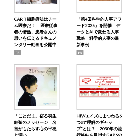
CAR T細胞療法はチー
「第4回科学的人事アワ
ム医療だ！ 医療従事
ード2025」を開催 デ
者の情熱、患者さんの
ータとAIで変わる人事
思いを伝えるドキュメ
戦略 科学的人事の最
ンタリー動画を公開中
新事例
PR
PR
「ことだま」宿る羽生
HIV/エイズにまつわる6
結弦のメッセージ 名
つの“理解のギャッ
言がもたらす心の平穏
プ”とは？ 2030年の流
と潤い
行終結を目指すGAP6の