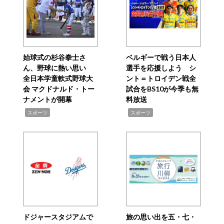
始球式の杉谷拳士さ
ベルギーで戦う日本人
ん、野球に熱い思い
選手を応援しよう シ
全日本学童軟式野球大
ント＝トロイデン戦全
会 マクドナルド・トー
試合をBS10が今季も無
ナメントが開幕
料放送
,
,
スポーツ
スポーツ
ドジャースタジアムで
旅の思い出を五・七・