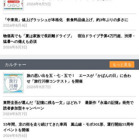
2026年8月5日
「中東発」値上げラッシュが本格化 飲食料品値上げ、約3年ぶりの多さに
2026年8月4日
物価高でも「夏は家族で長距離ドライブ」 宿泊ドライブ予算4万円超、渋滞・
猛暑への備えも必須
2026年8月3日
カルチャー
もっと見る
旅の思い出を五・七・五で！ エースが「かばんの日」に合わ
せ「旅行川柳コンテスト」を開催
2026年8月7日
東野圭吾が選んだ「記憶に残る一文」はどれ？ 最新作『永遠の記憶』発売で
読者参加型キャンペーン
2026年8月7日
55年間、京の街を走り続けてきた車両 嵐山線・モボ301形、運行開始55周年
イベントを開催
2026年8月6日