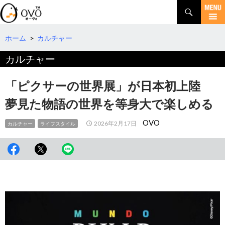
検
索
コ
ン
テ
ホーム
>
カルチャー
ン
カルチャー
ツ
へ
移
「ピクサーの世界展」が日本初上陸
動
夢見た物語の世界を等身大で楽しめる
OVO
2026年2月17日
カルチャー
ライフスタイル