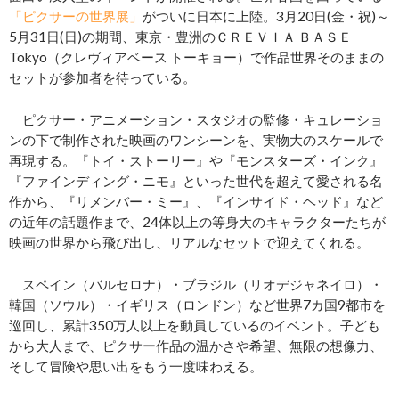
「ピクサーの世界展」
がついに日本に上陸。3月20日(金・祝)～
5月31日(日)の期間、東京・豊洲のＣＲＥＶＩＡ ＢＡＳＥ
Tokyo（クレヴィアベース トーキョー）で作品世界そのままの
セットが参加者を待っている。
ピクサー・アニメーション・スタジオの監修・キュレーショ
ンの下で制作された映画のワンシーンを、実物大のスケールで
再現する。『トイ・ストーリー』や『モンスターズ・インク』
『ファインディング・ニモ』といった世代を超えて愛される名
作から、『リメンバー・ミー』、『インサイド・ヘッド』など
の近年の話題作まで、24体以上の等身大のキャラクターたちが
映画の世界から飛び出し、リアルなセットで迎えてくれる。
スペイン（バルセロナ）・ブラジル（リオデジャネイロ）・
韓国（ソウル）・イギリス（ロンドン）など世界7カ国9都市を
巡回し、累計350万人以上を動員しているのイベント。子ども
から大人まで、ピクサー作品の温かさや希望、無限の想像力、
そして冒険や思い出をもう一度味わえる。