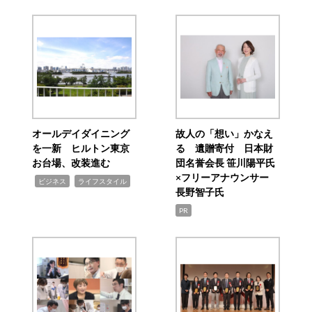
オールデイダイニング
故人の「想い」かなえ
を一新 ヒルトン東京
る 遺贈寄付 日本財
お台場、改装進む
団名誉会長 笹川陽平氏
×フリーアナウンサー
,
,
ビジネス
ライフスタイル
長野智子氏
PR