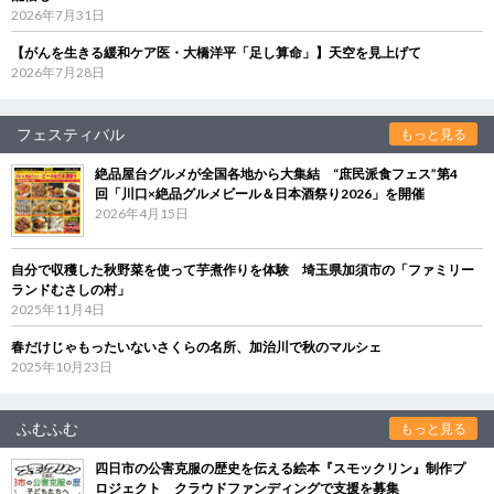
2026年7月31日
【がんを生きる緩和ケア医・大橋洋平「足し算命」】天空を見上げて
2026年7月28日
フェスティバル
もっと見る
絶品屋台グルメが全国各地から大集結 “庶民派食フェス”第4
回「川口×絶品グルメビール＆日本酒祭り2026」を開催
2026年4月15日
自分で収穫した秋野菜を使って芋煮作りを体験 埼玉県加須市の「ファミリー
ランドむさしの村」
2025年11月4日
春だけじゃもったいないさくらの名所、加治川で秋のマルシェ
2025年10月23日
ふむふむ
もっと見る
四日市の公害克服の歴史を伝える絵本『スモックリン』制作プ
ロジェクト クラウドファンディングで支援を募集