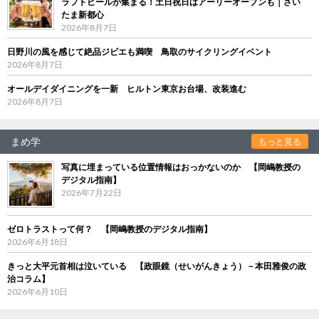
ラフトビールが集まる！土日祝日はアーリーオープンも｜さい
たま新都心
2026年8月7日
日野川の風を感じて絶品ジビエも満喫 鳥取のサイクリングイベント
2026年8月7日
オールデイダイニングを一新 ヒルトン東京お台場、改装進む
2026年8月7日
まめ学
もっと見る
写真に埋まっている位置情報はおっかないのか 【岡嶋教授の
デジタル指南】
2026年7月22日
ゼロトラストって何？ 【岡嶋教授のデジタル指南】
2026年6月18日
きっと大平元首相は泣いている 【政眼鏡（せいがんきょう）－本田雅俊の政
治コラム】
2026年6月10日