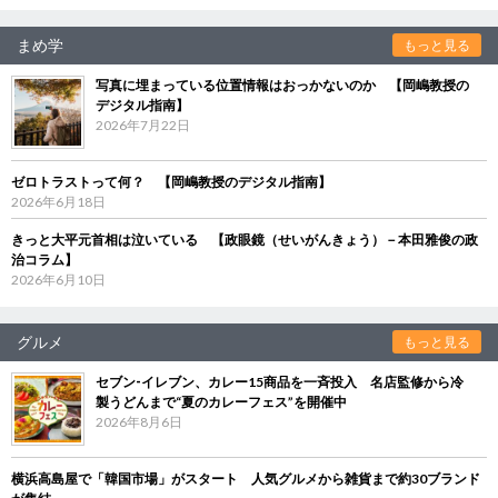
まめ学
もっと見る
写真に埋まっている位置情報はおっかないのか 【岡嶋教授の
デジタル指南】
2026年7月22日
ゼロトラストって何？ 【岡嶋教授のデジタル指南】
2026年6月18日
きっと大平元首相は泣いている 【政眼鏡（せいがんきょう）－本田雅俊の政
治コラム】
2026年6月10日
グルメ
もっと見る
セブン‐イレブン、カレー15商品を一斉投入 名店監修から冷
製うどんまで“夏のカレーフェス”を開催中
2026年8月6日
横浜高島屋で「韓国市場」がスタート 人気グルメから雑貨まで約30ブランド