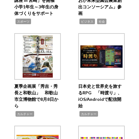
講座 in 宮崎」を開催
おか未来型園芸農業創
小学1年生～3年生の身
出コンソーシアム」参
体づくりをサポート
画
,
,
,
スポーツ
ビジネス
社会
夏季企画展「秀吉・秀
日本史と世界史を旅す
長と和歌山」 和歌山
るRPG 「時渡り」、
市立博物館で8月8日か
iOS/Androidで配信開
ら
始
,
,
カルチャー
カルチャー