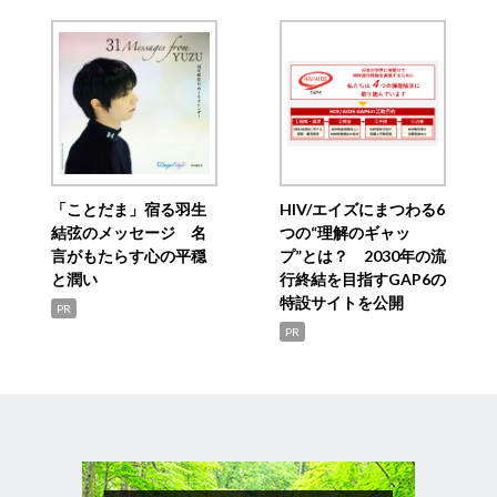
「ことだま」宿る羽生
HIV/エイズにまつわる6
結弦のメッセージ 名
つの“理解のギャッ
言がもたらす心の平穏
プ”とは？ 2030年の流
と潤い
行終結を目指すGAP6の
特設サイトを公開
PR
PR