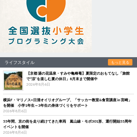
ライフスタイル
もっと見る
【京都 湯の花温泉・すみや亀峰菴】夏限定のおもてなし「旅館
で“涼”を楽しむ夏の休日」8月末まで開催中
2026年8月6日
横浜F・マリノス×日清オイリオグループ、「サッカー教室&食育講座 in 宮崎」
を開催 小学1年生～3年生の身体づくりをサポート
2026年8月6日
55年間、京の街を走り続けてきた車両 嵐山線・モボ301形、運行開始55周年
イベントを開催
2026年8月6日