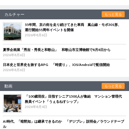
カルチャー
もっと見る
55年間、京の街を走り続けてきた車両 嵐山線・モボ301形、
運行開始55周年イベントを開催
2026年8月6日
夏季企画展「秀吉・秀長と和歌山」 和歌山市立博物館で8月8日から
2026年8月6日
日本史と世界史を旅するRPG 「時渡り」、iOS/Androidで配信開始
2026年8月6日
動画
もっと見る
「100歳現役」目指すシニア1500人が集結 マンション管理代
務員イベント「うぇるねすシップ」
2026年8月4日
AI時代、「暗黙知」は継承できるのか 「デジブレ」説明会／ラウンドテーブ
ル