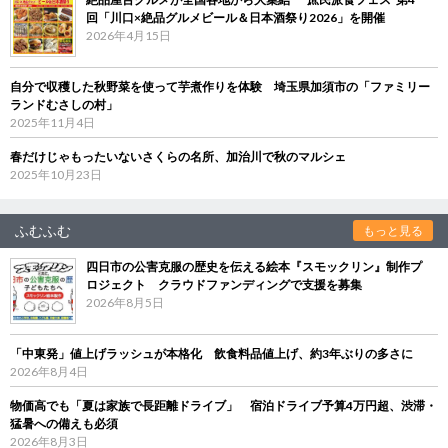
回「川口×絶品グルメビール＆日本酒祭り2026」を開催
2026年4月15日
自分で収穫した秋野菜を使って芋煮作りを体験 埼玉県加須市の「ファミリー
ランドむさしの村」
2025年11月4日
春だけじゃもったいないさくらの名所、加治川で秋のマルシェ
2025年10月23日
ふむふむ
もっと見る
四日市の公害克服の歴史を伝える絵本『スモックリン』制作プ
ロジェクト クラウドファンディングで支援を募集
2026年8月5日
「中東発」値上げラッシュが本格化 飲食料品値上げ、約3年ぶりの多さに
2026年8月4日
物価高でも「夏は家族で長距離ドライブ」 宿泊ドライブ予算4万円超、渋滞・
猛暑への備えも必須
2026年8月3日