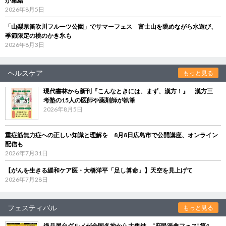
が集結
2026年8月5日
「山梨県笛吹川フルーツ公園」でサマーフェス 富士山を眺めながら水遊び、
季節限定の桃のかき氷も
2026年8月3日
ヘルスケア
もっと見る
現代書林から新刊『こんなときには、まず、漢方！』 漢方三
考塾の15人の医師や薬剤師が執筆
2026年8月5日
重症筋無力症への正しい知識と理解を 8月8日広島市で公開講座、オンライン
配信も
2026年7月31日
【がんを生きる緩和ケア医・大橋洋平「足し算命」】天空を見上げて
2026年7月28日
フェスティバル
もっと見る
絶品屋台グルメが全国各地から大集結 “庶民派食フェス”第4