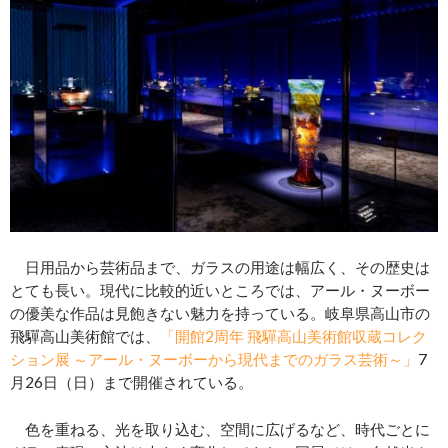
日用品から芸術品まで、ガラスの用途は幅広く、その歴史は
とても長い。現代に比較的近いところでは、アール・ヌーボー
の優美な作品は見飽きない魅力を持っている。岐阜県高山市の
飛驒高山美術館では、
「開館2周年 飛驒高山美術館収蔵コレク
ション展 ～アール・ヌーボーから現代までのガラス芸術～」
7
月26日（日）まで開催されている。
色を重ねる、光を取り込む、空間に広げるなど、時代ごとに