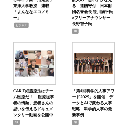
東洋大学教授 連載
る 遺贈寄付 日本財
「よんななエコノミ
団名誉会長 笹川陽平氏
ー」
×フリーアナウンサー
長野智子氏
,
ビジネス
PR
CAR T細胞療法はチー
「第4回科学的人事アワ
ム医療だ！ 医療従事
ード2025」を開催 デ
者の情熱、患者さんの
ータとAIで変わる人事
思いを伝えるドキュメ
戦略 科学的人事の最
ンタリー動画を公開中
新事例
PR
PR