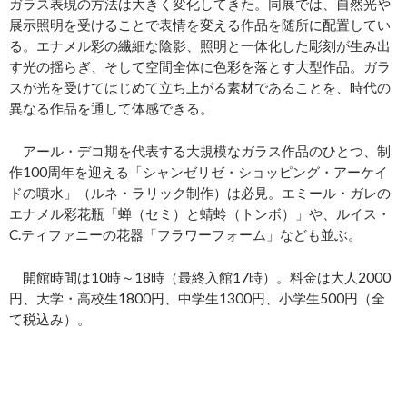
ガラス表現の方法は大きく変化してきた。同展では、自然光や
展示照明を受けることで表情を変える作品を随所に配置してい
る。エナメル彩の繊細な陰影、照明と一体化した彫刻が生み出
す光の揺らぎ、そして空間全体に色彩を落とす大型作品。ガラ
スが光を受けてはじめて立ち上がる素材であることを、時代の
異なる作品を通して体感できる。
アール・デコ期を代表する大規模なガラス作品のひとつ、制
作100周年を迎える「シャンゼリゼ・ショッピング・アーケイ
ドの噴水」（ルネ・ラリック制作）は必見。エミール・ガレの
エナメル彩花瓶「蝉（セミ）と蜻蛉（トンボ）」や、ルイス・
C.ティファニーの花器「フラワーフォーム」なども並ぶ。
開館時間は10時～18時（最終入館17時）。料金は大人2000
円、大学・高校生1800円、中学生1300円、小学生500円（全
て税込み）。