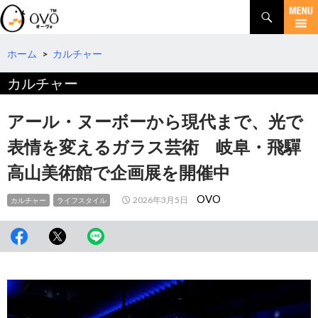
検
索
コ
ン
テ
ホーム
>
カルチャー
ン
カルチャー
ツ
へ
移
アール・ヌーボーから現代まで、光で
動
表情を変えるガラス芸術 岐阜・飛驒
高山美術館で企画展を開催中
OVO
2026年3月5日
カルチャー
ライフスタイル