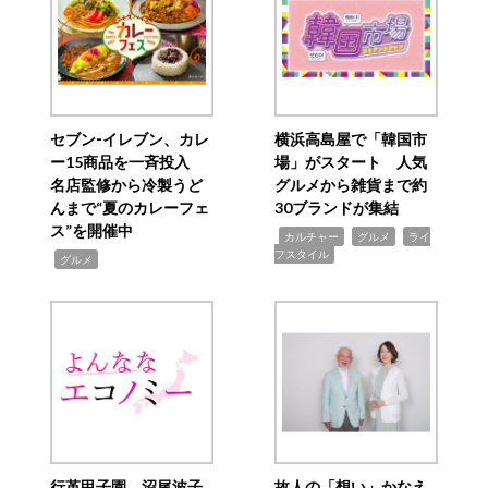
セブン‐イレブン、カレ
横浜高島屋で「韓国市
ー15商品を一斉投入
場」がスタート 人気
名店監修から冷製うど
グルメから雑貨まで約
んまで“夏のカレーフェ
30ブランドが集結
ス”を開催中
,
,
,
カルチャー
グルメ
ライ
フスタイル
,
グルメ
行革甲子園 沼尾波子
故人の「想い」かなえ