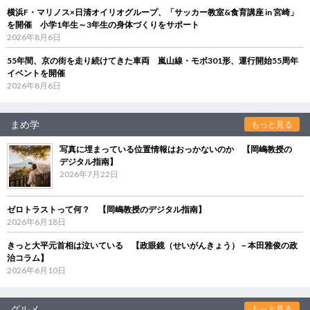
横浜F・マリノス×日清オイリオグループ、「サッカー教室&食育講座 in 宮崎」
を開催 小学1年生～3年生の身体づくりをサポート
2026年8月6日
55年間、京の街を走り続けてきた車両 嵐山線・モボ301形、運行開始55周年
イベントを開催
2026年8月6日
まめ学
もっと見る
写真に埋まっている位置情報はおっかないのか 【岡嶋教授の
デジタル指南】
2026年7月22日
ゼロトラストって何？ 【岡嶋教授のデジタル指南】
2026年6月18日
きっと大平元首相は泣いている 【政眼鏡（せいがんきょう）－本田雅俊の政
治コラム】
2026年6月10日
グルメ
もっと見る