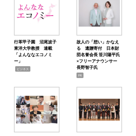
行革甲子園 沼尾波子
故人の「想い」かなえ
東洋大学教授 連載
る 遺贈寄付 日本財
「よんななエコノミ
団名誉会長 笹川陽平氏
ー」
×フリーアナウンサー
長野智子氏
,
ビジネス
PR