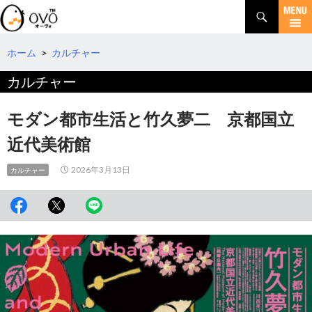
検
索
コ
ン
テ
ホーム
>
カルチャー
ン
カルチャー
ツ
へ
移
モダン都市生活と竹久夢二 京都国立
動
近代美術館
2026年3月13日
カルチャー