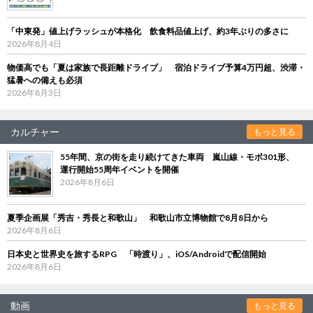
「中東発」値上げラッシュが本格化 飲食料品値上げ、約3年ぶりの多さに
2026年8月4日
物価高でも「夏は家族で長距離ドライブ」 宿泊ドライブ予算4万円超、渋滞・
猛暑への備えも必須
2026年8月3日
カルチャー
もっと見る
55年間、京の街を走り続けてきた車両 嵐山線・モボ301形、
運行開始55周年イベントを開催
2026年8月6日
夏季企画展「秀吉・秀長と和歌山」 和歌山市立博物館で8月8日から
2026年8月6日
日本史と世界史を旅するRPG 「時渡り」、iOS/Androidで配信開始
2026年8月6日
動画
もっと見る