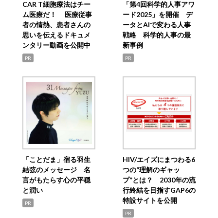
CAR T細胞療法はチー
「第4回科学的人事アワ
ム医療だ！ 医療従事
ード2025」を開催 デ
者の情熱、患者さんの
ータとAIで変わる人事
思いを伝えるドキュメ
戦略 科学的人事の最
ンタリー動画を公開中
新事例
PR
PR
「ことだま」宿る羽生
HIV/エイズにまつわる6
結弦のメッセージ 名
つの“理解のギャッ
言がもたらす心の平穏
プ”とは？ 2030年の流
と潤い
行終結を目指すGAP6の
特設サイトを公開
PR
PR