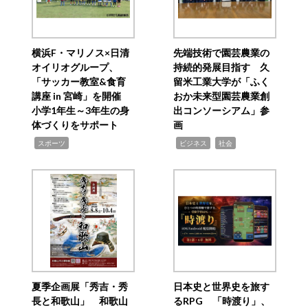
横浜F・マリノス×日清
先端技術で園芸農業の
オイリオグループ、
持続的発展目指す 久
「サッカー教室&食育
留米工業大学が「ふく
講座 in 宮崎」を開催
おか未来型園芸農業創
小学1年生～3年生の身
出コンソーシアム」参
体づくりをサポート
画
,
,
,
スポーツ
ビジネス
社会
夏季企画展「秀吉・秀
日本史と世界史を旅す
長と和歌山」 和歌山
るRPG 「時渡り」、