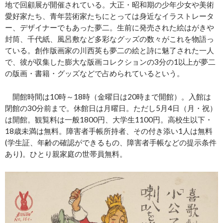
地で回顧展が開催されている。大正・昭和期の少年少女や美術
愛好家たち、青年芸術家たちにとっては身近なイラストレータ
ー、デザイナーでもあった夢二。生前に発売された絵はがきや
封筒、千代紙、風呂敷など多彩なグッズの数々がこれを物語っ
ている。創作版画家の川西英も夢二の絵と詩に魅了された一人
で、彼が収集した膨大な版画コレクションの3分の1以上が夢二
の版画・書籍・グッズなどで占められているという。
開館時間は10時～18時（金曜日は20時まで開館）。入館は
閉館の30分前まで。休館日は月曜日。ただし5月4日（月・祝）
は開館。観覧料は一般1800円、大学生1100円。高校生以下・
18歳未満は無料。障害者手帳所持者、その付き添い1人は無料
(学生証、年齢の確認ができるもの、障害者手帳などの提示条件
あり)。ひとり親家庭の世帯員無料。