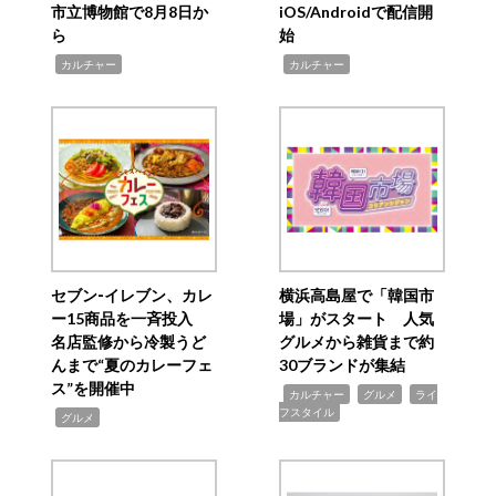
市立博物館で8月8日か
iOS/Androidで配信開
ら
始
,
,
カルチャー
カルチャー
セブン‐イレブン、カレ
横浜高島屋で「韓国市
ー15商品を一斉投入
場」がスタート 人気
名店監修から冷製うど
グルメから雑貨まで約
んまで“夏のカレーフェ
30ブランドが集結
ス”を開催中
,
,
,
カルチャー
グルメ
ライ
フスタイル
,
グルメ