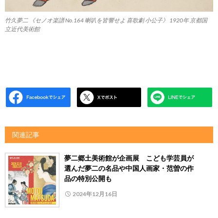
竹久夢二 《セノオ楽譜 No.164 喇叭を皆響せよ 喜歌劇 小公子》 1920年 京都国
立近代美術館
関連記事
夢二郷土美術館が企画展 こども学芸員が
選んだ夢二の名品や中国人画家・范曽の作
品の特別公開も
2024年12月16日