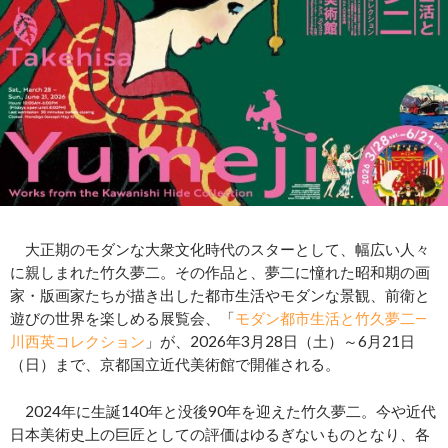
大正期のモダンな大衆文化時代のスターとして、幅広い人々
に親しまれた竹久夢二。その作品と、夢二に憧れた昭和期の画
家・版画家たちが描き出した都市生活やモダンな景観、前衛と
遊びの世界を楽しめる展覧会、「
モダン都市生活と竹久夢二―
川西英コレクション
」が、2026年3月28日（土）～6月21日
（日）まで、京都国立近代美術館で開催される。
2024年に生誕140年と没後90年を迎えた竹久夢二。今や近代
日本美術史上の巨匠としての評価はゆるぎないものとなり、各