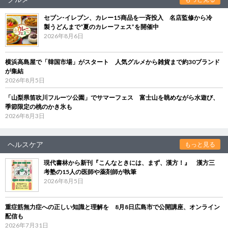
セブン‐イレブン、カレー15商品を一斉投入 名店監修から冷
製うどんまで“夏のカレーフェス”を開催中
2026年8月6日
横浜高島屋で「韓国市場」がスタート 人気グルメから雑貨まで約30ブランド
が集結
2026年8月5日
「山梨県笛吹川フルーツ公園」でサマーフェス 富士山を眺めながら水遊び、
季節限定の桃のかき氷も
2026年8月3日
ヘルスケア
もっと見る
現代書林から新刊『こんなときには、まず、漢方！』 漢方三
考塾の15人の医師や薬剤師が執筆
2026年8月5日
重症筋無力症への正しい知識と理解を 8月8日広島市で公開講座、オンライン
配信も
2026年7月31日