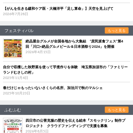
【がんを生きる緩和ケア医・大橋洋平「足し算命」】天空を見上げて
2026年7月28日
フェスティバル
もっと見る
絶品屋台グルメが全国各地から大集結 “庶民派食フェス”第4
回「川口×絶品グルメビール＆日本酒祭り2026」を開催
2026年4月15日
自分で収穫した秋野菜を使って芋煮作りを体験 埼玉県加須市の「ファミリー
ランドむさしの村」
2025年11月4日
春だけじゃもったいないさくらの名所、加治川で秋のマルシェ
2025年10月23日
ふむふむ
もっと見る
四日市の公害克服の歴史を伝える絵本『スモックリン』制作プ
ロジェクト クラウドファンディングで支援を募集
2026年8月5日