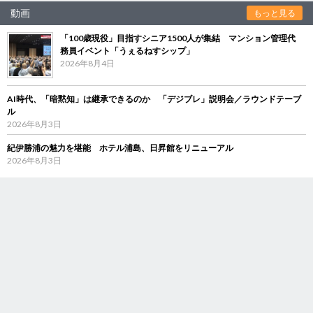
動画
もっと見る
「100歳現役」目指すシニア1500人が集結 マンション管理代
務員イベント「うぇるねすシップ」
2026年8月4日
AI時代、「暗黙知」は継承できるのか 「デジブレ」説明会／ラウンドテーブ
ル
2026年8月3日
紀伊勝浦の魅力を堪能 ホテル浦島、日昇館をリニューアル
2026年8月3日