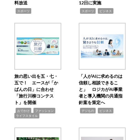
料放送
12日に実施
,
,
,
スポーツ
スポーツ
ビジネス
旅の思い出を五・七・
「人がAIに求めるのは
五で！ エースが「か
信頼し相談できるこ
ばんの日」に合わせ
と」 ロジカがAI事業
「旅行川柳コンテス
者と導入機関の共通指
ト」を開催
針案を策定へ
,
,
,
,
,
おでかけ
ファッション
デジもの
ビジネス
ライフスタイル