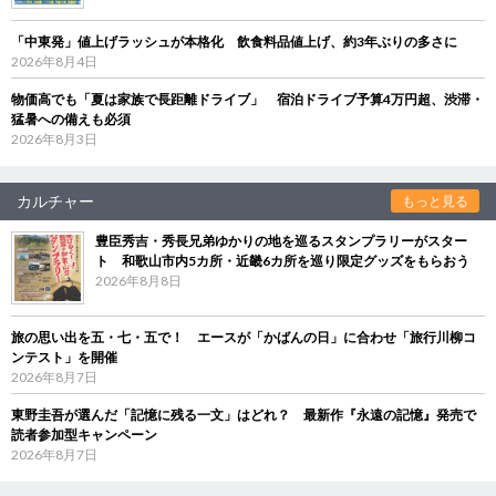
「中東発」値上げラッシュが本格化 飲食料品値上げ、約3年ぶりの多さに
2026年8月4日
物価高でも「夏は家族で長距離ドライブ」 宿泊ドライブ予算4万円超、渋滞・
猛暑への備えも必須
2026年8月3日
カルチャー
もっと見る
豊臣秀吉・秀長兄弟ゆかりの地を巡るスタンプラリーがスター
ト 和歌山市内5カ所・近畿6カ所を巡り限定グッズをもらおう
2026年8月8日
旅の思い出を五・七・五で！ エースが「かばんの日」に合わせ「旅行川柳コ
ンテスト」を開催
2026年8月7日
東野圭吾が選んだ「記憶に残る一文」はどれ？ 最新作『永遠の記憶』発売で
読者参加型キャンペーン
2026年8月7日