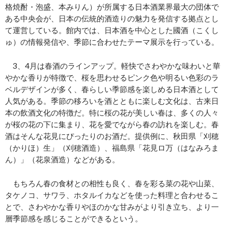
格焼酎・泡盛、本みりん）が所属する日本酒業界最大の団体で
ある中央会が、日本の伝統的酒造りの魅力を発信する拠点とし
て運営している。館内では、日本酒を中心とした國酒（こくし
ゅ）の情報発信や、季節に合わせたテーマ展示を行っている。
3、4月は春酒のラインアップ。軽快でさわやかな味わいと華
やかな香りが特徴で、桜を思わせるピンク色や明るい色彩のラ
ベルデザインが多く、春らしい季節感を楽しめる日本酒として
人気がある。季節の移ろいを酒とともに楽しむ文化は、古来日
本の飲酒文化の特徴だ。特に桜の花が美しい春は、多くの人々
が桜の花の下に集まり、花を愛でながら春の訪れを楽しむ。春
酒はそんな花見にぴったりのお酒だ。提供例に、秋田県「刈穂
（かりほ）生」（刈穂酒造）、福島県「花見ロ万（はなみろま
ん）」（花泉酒造）などがある。
もちろん春の食材との相性も良く、春を彩る菜の花や山菜、
タケノコ、サワラ、ホタルイカなどを使った料理と合わせるこ
とで、さわやかな香りやほのかな甘みがより引き立ち、より一
層季節感を感じることができるという。