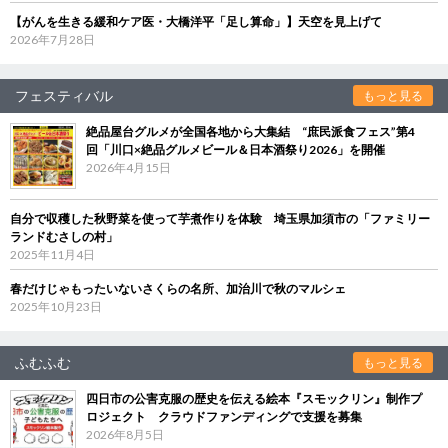
【がんを生きる緩和ケア医・大橋洋平「足し算命」】天空を見上げて
2026年7月28日
フェスティバル
もっと見る
絶品屋台グルメが全国各地から大集結 “庶民派食フェス”第4
回「川口×絶品グルメビール＆日本酒祭り2026」を開催
2026年4月15日
自分で収穫した秋野菜を使って芋煮作りを体験 埼玉県加須市の「ファミリー
ランドむさしの村」
2025年11月4日
春だけじゃもったいないさくらの名所、加治川で秋のマルシェ
2025年10月23日
ふむふむ
もっと見る
四日市の公害克服の歴史を伝える絵本『スモックリン』制作プ
ロジェクト クラウドファンディングで支援を募集
2026年8月5日