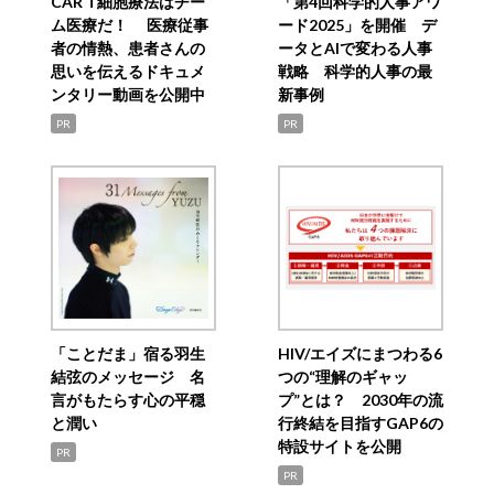
CAR T細胞療法はチー
「第4回科学的人事アワ
ム医療だ！ 医療従事
ード2025」を開催 デ
者の情熱、患者さんの
ータとAIで変わる人事
思いを伝えるドキュメ
戦略 科学的人事の最
ンタリー動画を公開中
新事例
PR
PR
「ことだま」宿る羽生
HIV/エイズにまつわる6
結弦のメッセージ 名
つの“理解のギャッ
言がもたらす心の平穏
プ”とは？ 2030年の流
と潤い
行終結を目指すGAP6の
特設サイトを公開
PR
PR