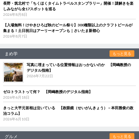
長野・筑北村で「ちくほくタイムトラベルスタンプラリー」開催！謎解きを楽
しみながら全17スポットを巡る
2026年8月8日
【入場無料！けやきひろば秋のビール祭り】300種類以上のクラフトビールが
集まる！土日祝日はアーリーオープンも｜さいたま新都心
2026年8月7日
まめ学
もっと見る
写真に埋まっている位置情報はおっかないのか 【岡嶋教授の
デジタル指南】
2026年7月22日
ゼロトラストって何？ 【岡嶋教授のデジタル指南】
2026年6月18日
きっと大平元首相は泣いている 【政眼鏡（せいがんきょう）－本田雅俊の政
治コラム】
2026年6月10日
グルメ
もっと見る