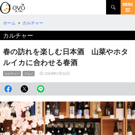
検
索
コ
ン
テ
ホーム
>
カルチャー
ン
カルチャー
ツ
へ
移
春の訪れを楽しむ日本酒 山菜やホタ
動
ルイカに合わせる春酒
2026年3月22日
カルチャー
グルメ