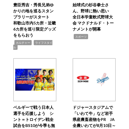
豊臣秀吉・秀長兄弟ゆ
始球式の杉谷拳士さ
かりの地を巡るスタン
ん、野球に熱い思い
プラリーがスタート
全日本学童軟式野球大
和歌山市内5カ所・近畿
会 マクドナルド・トー
6カ所を巡り限定グッズ
ナメントが開幕
をもらおう
,
スポーツ
,
,
カルチャー
ライフスタイ
ル
ベルギーで戦う日本人
ドジャースタジアムで
選手を応援しよう シ
「いわて牛」など岩手
ント＝トロイデン戦全
県産農畜産物をPR JA
試合をBS10が今季も無
全農いわてが8月10日～