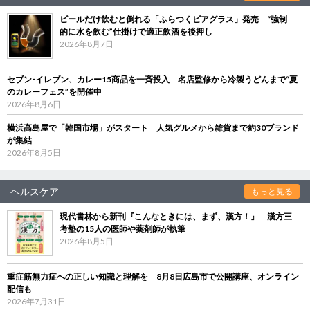
ビールだけ飲むと倒れる「ふらつくビアグラス」発売 “強制
的に水を飲む”仕掛けで適正飲酒を後押し
2026年8月7日
セブン‐イレブン、カレー15商品を一斉投入 名店監修から冷製うどんまで“夏
のカレーフェス”を開催中
2026年8月6日
横浜高島屋で「韓国市場」がスタート 人気グルメから雑貨まで約30ブランド
が集結
2026年8月5日
ヘルスケア
もっと見る
現代書林から新刊『こんなときには、まず、漢方！』 漢方三
考塾の15人の医師や薬剤師が執筆
2026年8月5日
重症筋無力症への正しい知識と理解を 8月8日広島市で公開講座、オンライン
配信も
2026年7月31日