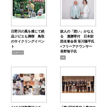
日野川の風を感じて絶
故人の「想い」かなえ
品ジビエも満喫 鳥取
る 遺贈寄付 日本財
のサイクリングイベン
団名誉会長 笹川陽平氏
ト
×フリーアナウンサー
長野智子氏
,
スポーツ
PR