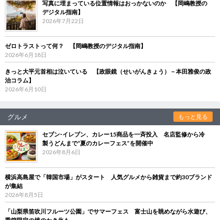
写真に埋まっている位置情報はおっかないのか 【岡嶋教授の
デジタル指南】
2026年7月22日
ゼロトラストって何？ 【岡嶋教授のデジタル指南】
2026年6月18日
きっと大平元首相は泣いている 【政眼鏡（せいがんきょう）－本田雅俊の政
治コラム】
2026年6月10日
グルメ
もっと見る
セブン‐イレブン、カレー15商品を一斉投入 名店監修から冷
製うどんまで“夏のカレーフェス”を開催中
2026年8月6日
横浜高島屋で「韓国市場」がスタート 人気グルメから雑貨まで約30ブランド
が集結
2026年8月5日
「山梨県笛吹川フルーツ公園」でサマーフェス 富士山を眺めながら水遊び、