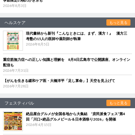
季節限定の桃のかき氷も
2026年8月3日
ヘルスケア
もっと見る
現代書林から新刊『こんなときには、まず、漢方！』 漢方三
考塾の15人の医師や薬剤師が執筆
2026年8月5日
重症筋無力症への正しい知識と理解を 8月8日広島市で公開講座、オンライン
配信も
2026年7月31日
【がんを生きる緩和ケア医・大橋洋平「足し算命」】天空を見上げて
2026年7月28日
フェスティバル
もっと見る
絶品屋台グルメが全国各地から大集結 “庶民派食フェス”第4
回「川口×絶品グルメビール＆日本酒祭り2026」を開催
2026年4月15日