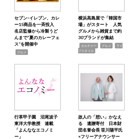
セブン‐イレブン、カレ
横浜高島屋で「韓国市
ー15商品を一斉投入
場」がスタート 人気
名店監修から冷製うど
グルメから雑貨まで約
んまで“夏のカレーフェ
30ブランドが集結
ス”を開催中
,
,
,
カルチャー
グルメ
ライ
フスタイル
,
グルメ
行革甲子園 沼尾波子
故人の「想い」かなえ
東洋大学教授 連載
る 遺贈寄付 日本財
「よんななエコノミ
団名誉会長 笹川陽平氏
ー」
×フリーアナウンサー