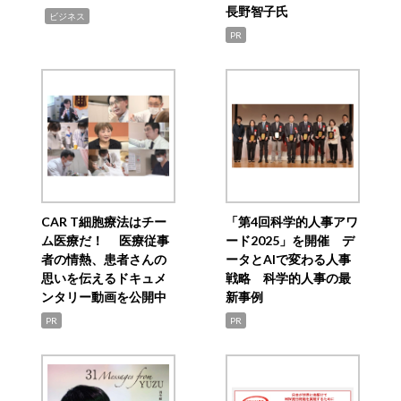
長野智子氏
,
ビジネス
PR
CAR T細胞療法はチー
「第4回科学的人事アワ
ム医療だ！ 医療従事
ード2025」を開催 デ
者の情熱、患者さんの
ータとAIで変わる人事
思いを伝えるドキュメ
戦略 科学的人事の最
ンタリー動画を公開中
新事例
PR
PR