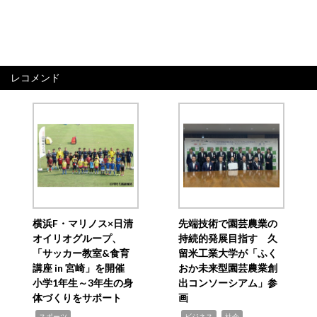
レコメンド
横浜F・マリノス×日清
先端技術で園芸農業の
オイリオグループ、
持続的発展目指す 久
「サッカー教室&食育
留米工業大学が「ふく
講座 in 宮崎」を開催
おか未来型園芸農業創
小学1年生～3年生の身
出コンソーシアム」参
体づくりをサポート
画
,
,
,
スポーツ
ビジネス
社会