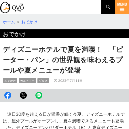
検
索
コ
ン
テ
ホーム
>
おでかけ
ン
おでかけ
ツ
へ
移
ディズニーホテルで夏を満喫！ 「ピ
動
ーター・パン」の世界観を味わえるプ
ールや夏メニューが登場
2025年7月11日
おでかけ
カルチャー
グルメ
連日30度を超える日が猛暑が続く今夏。ディズニーホテルで
は、屋外プールがオープンし、夏を満喫できるメニューも登場
した。ディズニーアンバサダーホテル（R）と東京ディズニー