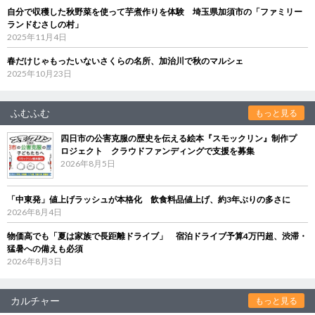
自分で収穫した秋野菜を使って芋煮作りを体験 埼玉県加須市の「ファミリー
ランドむさしの村」
2025年11月4日
春だけじゃもったいないさくらの名所、加治川で秋のマルシェ
2025年10月23日
ふむふむ
もっと見る
四日市の公害克服の歴史を伝える絵本『スモックリン』制作プ
ロジェクト クラウドファンディングで支援を募集
2026年8月5日
「中東発」値上げラッシュが本格化 飲食料品値上げ、約3年ぶりの多さに
2026年8月4日
物価高でも「夏は家族で長距離ドライブ」 宿泊ドライブ予算4万円超、渋滞・
猛暑への備えも必須
2026年8月3日
カルチャー
もっと見る