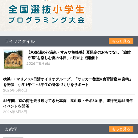
ライフスタイル
もっと見る
【京都 湯の花温泉・すみや亀峰菴】夏限定のおもてなし「旅館
で“涼”を楽しむ夏の休日」8月末まで開催中
2026年8月6日
横浜F・マリノス×日清オイリオグループ、「サッカー教室&食育講座 in 宮崎」
を開催 小学1年生～3年生の身体づくりをサポート
2026年8月6日
55年間、京の街を走り続けてきた車両 嵐山線・モボ301形、運行開始55周年
イベントを開催
2026年8月6日
まめ学
もっと見る