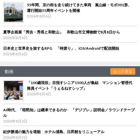
55年間、京の街を走り続けてきた車両 嵐山線・モボ301形、
運行開始55周年イベントを開催
2026年8月6日
夏季企画展「秀吉・秀長と和歌山」 和歌山市立博物館で8月8日から
2026年8月6日
日本史と世界史を旅するRPG 「時渡り」、iOS/Androidで配信開始
2026年8月6日
動画
もっと見る
「100歳現役」目指すシニア1500人が集結 マンション管理代
務員イベント「うぇるねすシップ」
2026年8月4日
AI時代、「暗黙知」は継承できるのか 「デジブレ」説明会／ラウンドテーブ
ル
2026年8月3日
紀伊勝浦の魅力を堪能 ホテル浦島、日昇館をリニューアル
2026年8月3日