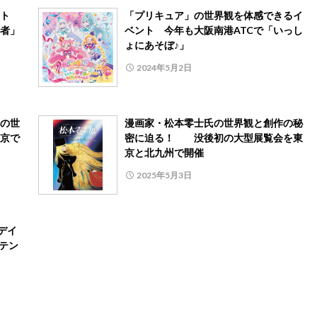
ット
「プリキュア」の世界観を体感できるイ
者」
ベント 今年も大阪南港ATCで「いっし
ょにあそぼ♪」
2024年5月2日
の世
漫画家・松本零士氏の世界観と創作の秘
京で
密に迫る！ 没後初の大型展覧会を東
京と北九州で開催
2025年5月3日
スデイ
ンテン