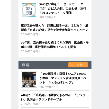
旅の思い出を五・七・五で！ エー
スが「かばんの日」に合わせ「旅行
川柳コンテスト」を開催
2026年8月7日
東野圭吾が選んだ「記憶に残る一文」はどれ？ 最
新作『永遠の記憶』発売で読者参加型キャンペーン
2026年8月7日
55年間、京の街を走り続けてきた車両 嵐山線・モ
ボ301形、運行開始55周年イベントを開催
2026年8月6日
動画
もっと見る
「100歳現役」目指すシニア1500人
が集結 マンション管理代務員イベ
ント「うぇるねすシップ」
2026年8月4日
AI時代、「暗黙知」は継承できるのか 「デジブ
レ」説明会／ラウンドテーブル
2026年8月3日