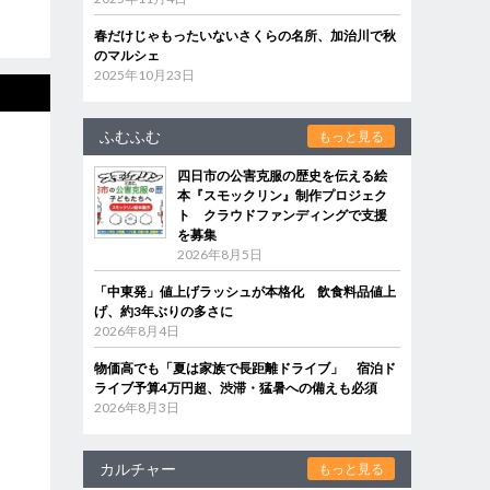
春だけじゃもったいないさくらの名所、加治川で秋
のマルシェ
2025年10月23日
ふむふむ
もっと見る
四日市の公害克服の歴史を伝える絵
本『スモックリン』制作プロジェク
ト クラウドファンディングで支援
を募集
2026年8月5日
「中東発」値上げラッシュが本格化 飲食料品値上
げ、約3年ぶりの多さに
2026年8月4日
物価高でも「夏は家族で長距離ドライブ」 宿泊ド
ライブ予算4万円超、渋滞・猛暑への備えも必須
2026年8月3日
カルチャー
もっと見る