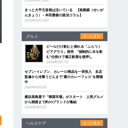
2026年6月18日
きっと大平元首相は泣いている 【政眼鏡（せいが
んきょう）－本田雅俊の政治コラム】
2026年6月10日
グルメ
もっと見る
ビールだけ飲むと倒れる「ふらつく
ビアグラス」発売 “強制的に水を飲
む”仕掛けで適正飲酒を後押し
2026年8月7日
セブン‐イレブン、カレー15商品を一斉投入 名店
監修から冷製うどんまで“夏のカレーフェス”を開催
中
2026年8月6日
横浜高島屋で「韓国市場」がスタート 人気グルメ
から雑貨まで約30ブランドが集結
2026年8月5日
ヘルスケア
もっと見る