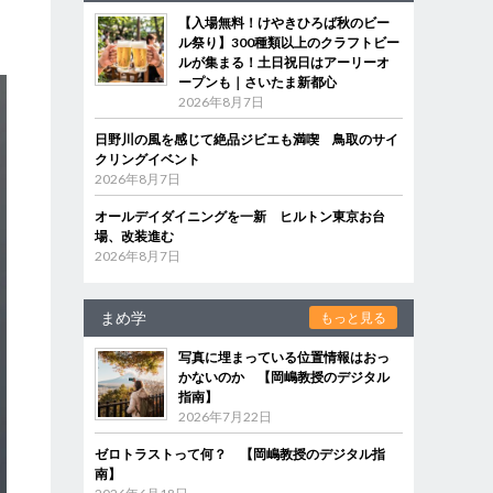
【入場無料！けやきひろば秋のビー
ル祭り】300種類以上のクラフトビー
ルが集まる！土日祝日はアーリーオ
ープンも｜さいたま新都心
2026年8月7日
日野川の風を感じて絶品ジビエも満喫 鳥取のサイ
クリングイベント
2026年8月7日
オールデイダイニングを一新 ヒルトン東京お台
場、改装進む
2026年8月7日
まめ学
もっと見る
写真に埋まっている位置情報はおっ
かないのか 【岡嶋教授のデジタル
指南】
2026年7月22日
ゼロトラストって何？ 【岡嶋教授のデジタル指
南】