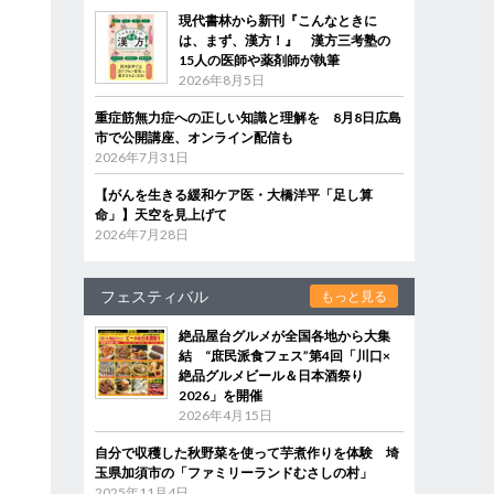
現代書林から新刊『こんなときに
は、まず、漢方！』 漢方三考塾の
15人の医師や薬剤師が執筆
2026年8月5日
重症筋無力症への正しい知識と理解を 8月8日広島
市で公開講座、オンライン配信も
2026年7月31日
【がんを生きる緩和ケア医・大橋洋平「足し算
命」】天空を見上げて
2026年7月28日
フェスティバル
もっと見る
絶品屋台グルメが全国各地から大集
結 “庶民派食フェス”第4回「川口×
絶品グルメビール＆日本酒祭り
2026」を開催
2026年4月15日
自分で収穫した秋野菜を使って芋煮作りを体験 埼
玉県加須市の「ファミリーランドむさしの村」
2025年11月4日