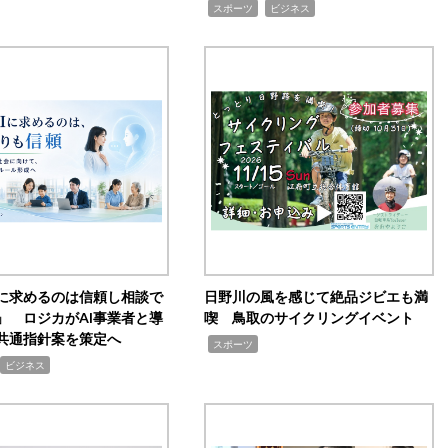
,
,
スポーツ
ビジネス
Iに求めるのは信頼し相談で
日野川の風を感じて絶品ジビエも満
」 ロジカがAI事業者と導
喫 鳥取のサイクリングイベント
共通指針案を策定へ
,
スポーツ
ビジネス