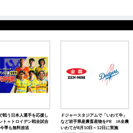
で戦う日本人選手を応援し
ドジャースタジアムで「いわて牛」
ント＝トロイデン戦全試合
など岩手県産農畜産物をPR JA全農
0が今季も無料放送
いわてが8月10日～12日に実施