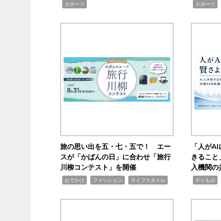
,
,
スポーツ
スポーツ
旅の思い出を五・七・五で！ エー
「人がA
スが「かばんの日」に合わせ「旅行
きること
川柳コンテスト」を開催
入機関の
,
,
,
,
,
おでかけ
ファッション
ライフスタイル
デジもの