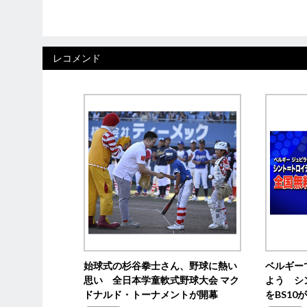
レコメンド
始球式の杉谷拳士さん、野球に熱い
ベルギー
思い 全日本学童軟式野球大会 マク
よう シ
ドナルド・トーナメントが開幕
をBS1