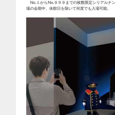
No.１からNo.９９９までの枚数限定シリアルナ
場の会期中、休館日を除いて何度でも入場可能。