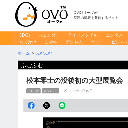
OVO [オーヴォ]
話題の情報を発信するサイト
コンテンツへ移動
検
SDGs
ジェンダー
ライフスタイル
エンタメ
索
おでかけ
まめ学
デジもの
ペット
ビジネ
ホーム
>
ふむふむ
ふむふむ
松本零士の没後初の大型展覧会
2026年3月19日
ふむふむ
カルチャー