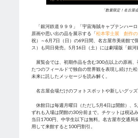
「数量限定！名古屋
「銀河鉄道９９９」「宇宙海賊キャプテンハーロ
原画や思い出の品を展示する「
松本零士展 創作の
祝）～6月7日（日）の69日間、名古屋市美術館
ス）も同日発売。5月16日（土）には劇場版「銀
展覧会では、初期作品を含む300点以上の原画、
たつのフィールドで独自の世界観を表現し続けた松
未来に託したメッセージを読み解く。
名古屋会場だけのフォトスポットや新しいグッズ
休館日は毎週月曜日（ただし5月4日は開館）、5月
ずれも入場は閉館の30分前まで。チケットは税込みで
当日1700円、中学生以下は無料。名古屋市交通局
用して来館すると100円割引。