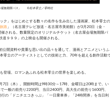
会場無期限パス」 ©松本零士／零時社
ック」をはじめとする数々の名作を生み出した漫画家、松本零士
旅路
」（名古屋テレビ放送・名古屋市美術館）が3月20日（金・
で開催される。数量限定のオリジナルチケット（名古屋会場無期限パ
河鉄道９９９」の上映会も開催される。
初公開資料や貴重な思い出の品々を通して、漫画とアニメというふ
本零士のアーティストとしての技術と力、70年を超える創作活動
も登場。ロマンあふれる松本零士の世界を楽しめる。
7日（木）。開館時間は9時30分～17時、金曜日は20時まで。い
一般の前売り2200円、当日2400円、高大生の前売り1600円、
発行の「ドニチエコきっぷ」「一日乗車券」「24時間券」を当日利