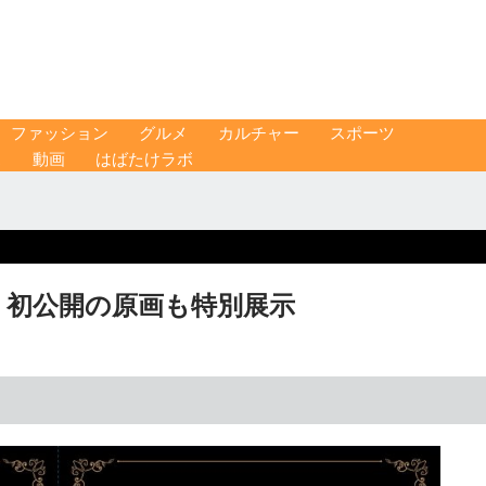
ファッション
グルメ
カルチャー
スポーツ
ス
動画
はばたけラボ
 初公開の原画も特別展示