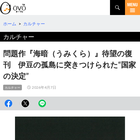
検
索
コ
ン
テ
ホーム
>
カルチャー
ン
カルチャー
ツ
へ
移
問題作『海暗（うみくら）』待望の復
動
刊 伊豆の孤島に突きつけられた“国家
の決定”
2026年4月7日
カルチャー