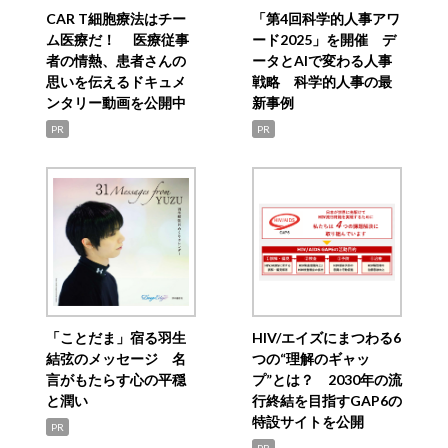
CAR T細胞療法はチー
「第4回科学的人事アワ
ム医療だ！ 医療従事
ード2025」を開催 デ
者の情熱、患者さんの
ータとAIで変わる人事
思いを伝えるドキュメ
戦略 科学的人事の最
ンタリー動画を公開中
新事例
PR
PR
「ことだま」宿る羽生
HIV/エイズにまつわる6
結弦のメッセージ 名
つの“理解のギャッ
言がもたらす心の平穏
プ”とは？ 2030年の流
と潤い
行終結を目指すGAP6の
特設サイトを公開
PR