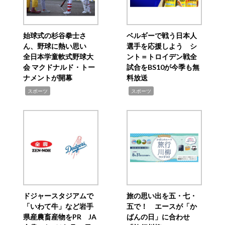
始球式の杉谷拳士さ
ベルギーで戦う日本人
ん、野球に熱い思い
選手を応援しよう シ
全日本学童軟式野球大
ント＝トロイデン戦全
会 マクドナルド・トー
試合をBS10が今季も無
ナメントが開幕
料放送
,
,
スポーツ
スポーツ
ドジャースタジアムで
旅の思い出を五・七・
「いわて牛」など岩手
五で！ エースが「か
県産農畜産物をPR JA
ばんの日」に合わせ