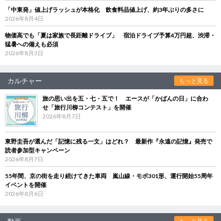
「中東発」値上げラッシュが本格化 飲食料品値上げ、約3年ぶりの多さに
2026年8月4日
物価高でも「夏は家族で長距離ドライブ」 宿泊ドライブ予算4万円超、渋滞・
猛暑への備えも必須
2026年8月3日
カルチャー
もっと見る
旅の思い出を五・七・五で！ エースが「かばんの日」に合わ
せ「旅行川柳コンテスト」を開催
2026年8月7日
東野圭吾が選んだ「記憶に残る一文」はどれ？ 最新作『永遠の記憶』発売で
読者参加型キャンペーン
2026年8月7日
55年間、京の街を走り続けてきた車両 嵐山線・モボ301形、運行開始55周年
イベントを開催
2026年8月6日