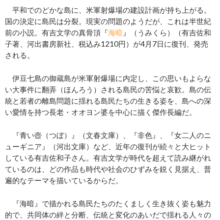
平和でのどかな島に、米軍射爆場の建設計画が持ち上がる。
国の決定に島民は分裂。現実の問題のようだが、これは半世紀
前の小説。有吉文学の真骨頂『
海暗
』（うみくら）（有吉佐和
子著、河出書房新社、税込み1210円）が4月7日に復刊、発売
される。
伊豆七島の御蔵島が米軍射爆場に内定し、この思いもよらな
い大事件に翻弄（ほんろう）される島民の苦悩と哀歓。島の伝
統と若者の離島問題に揺れる島民たちの生きる姿を、島への深
い愛情を持つ長老・オオヨン婆を中心に描く傑作長編だ。
『青い壺（つぼ）』（文春文庫）、『非色』、『女二人のニ
ューギニア』（河出文庫）など、近年の復刊が続々と大ヒット
している有吉佐和子さん。有吉文学が時代を超えて読み継がれ
ているのは、どの作品も時代や社会のひずみを鋭く見据え、普
遍的なテーマを描いているからだ。
『海暗』で描かれる島民たちのたくましく生き抜く姿も魅力
的で、共同体の絆と分断、伝統と変化のあいだで揺れる人々の