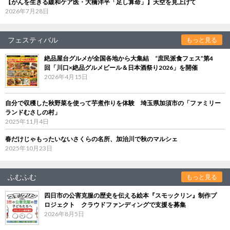
【がんを生きる緩和ケア医・大橋洋平「足し算命」】天空を見上げて
2026年7月28日
フェスティバル
もっと見る
絶品屋台グルメが全国各地から大集結 “庶民派食フェス”第4
回「川口×絶品グルメビール＆日本酒祭り2026」を開催
2026年4月15日
自分で収穫した秋野菜を使って芋煮作りを体験 埼玉県加須市の「ファミリー
ランドむさしの村」
2025年11月4日
春だけじゃもったいないさくらの名所、加治川で秋のマルシェ
2025年10月23日
ふむふむ
もっと見る
四日市の公害克服の歴史を伝える絵本『スモックリン』制作プ
ロジェクト クラウドファンディングで支援を募集
2026年8月5日