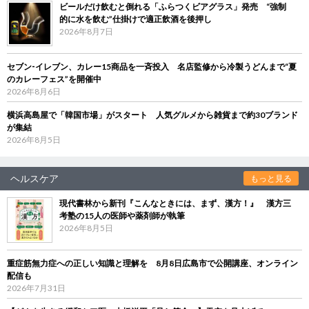
ビールだけ飲むと倒れる「ふらつくビアグラス」発売 “強制
的に水を飲む”仕掛けで適正飲酒を後押し
2026年8月7日
セブン‐イレブン、カレー15商品を一斉投入 名店監修から冷製うどんまで“夏
のカレーフェス”を開催中
2026年8月6日
横浜高島屋で「韓国市場」がスタート 人気グルメから雑貨まで約30ブランド
が集結
2026年8月5日
ヘルスケア
もっと見る
現代書林から新刊『こんなときには、まず、漢方！』 漢方三
考塾の15人の医師や薬剤師が執筆
2026年8月5日
重症筋無力症への正しい知識と理解を 8月8日広島市で公開講座、オンライン
配信も
2026年7月31日