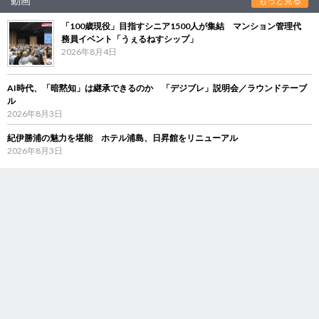
動画
もっと見る
「100歳現役」目指すシニア1500人が集結 マンション管理代
務員イベント「うぇるねすシップ」
2026年8月4日
AI時代、「暗黙知」は継承できるのか 「デジブレ」説明会／ラウンドテーブ
ル
2026年8月3日
紀伊勝浦の魅力を堪能 ホテル浦島、日昇館をリニューアル
2026年8月3日