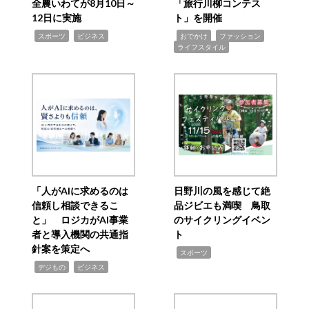
全農いわてが8月10日～
「旅行川柳コンテス
12日に実施
ト」を開催
,
,
,
,
,
スポーツ
ビジネス
おでかけ
ファッション
ライフスタイル
「人がAIに求めるのは
日野川の風を感じて絶
信頼し相談できるこ
品ジビエも満喫 鳥取
と」 ロジカがAI事業
のサイクリングイベン
者と導入機関の共通指
ト
針案を策定へ
,
スポーツ
,
,
デジもの
ビジネス