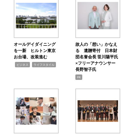
オールデイダイニング
故人の「想い」かなえ
を一新 ヒルトン東京
る 遺贈寄付 日本財
お台場、改装進む
団名誉会長 笹川陽平氏
×フリーアナウンサー
,
,
ビジネス
ライフスタイル
長野智子氏
PR