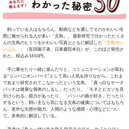
飼っている人はもちろん、動画などを通してそのかわいい生
態に魅せられる人が多い「文鳥」。 最新研究で分かったたくさ
んの文鳥のヒミツをかわいい写真とともに解説した
『文鳥のい
いぶん。』
（富田園子著、日東書院本社）が、このほど発売さ
れた。税込み1650円。
手に乗せたり一緒に遊んだりと、コミュニケーションが取れ
る“コンパニオンバード”として高い人気を誇りながら、これま
であまり研究されてこなかったという文鳥。「真っ白なチーク
パッチは健康な個体のしるし」だったり、「モネとピカソを見
分けられる」能力があったり、「バッハの曲が好き」だったり
するという。飼い主なら気になる文鳥の健康についてはもちろ
ん、意外な生態や能力、人間のような感情・心理などについ
て、多角的に解説している。