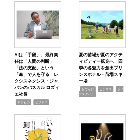
AIは「手段」、最終責
夏の苗場が夏のアクテ
任は「人間の判断」
ィビティー拡充へ 四
「法の支配」という
季の各魅力を創出プリ
「傘」で人を守る レ
ンスホテル・苗場スキ
クシスネクシス・ジャ
ー場
パンのパスカル ロズィ
,
,
,
おでかけ
ビジネス
ライ
エ社長
フスタイル
,
,
デジもの
ビジネス