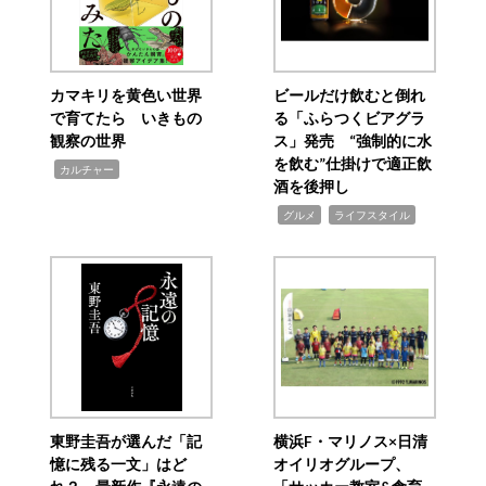
カマキリを黄色い世界
ビールだけ飲むと倒れ
で育てたら いきもの
る「ふらつくビアグラ
観察の世界
ス」発売 “強制的に水
を飲む”仕掛けで適正飲
,
カルチャー
酒を後押し
,
,
グルメ
ライフスタイル
東野圭吾が選んだ「記
横浜F・マリノス×日清
憶に残る一文」はど
オイリオグループ、