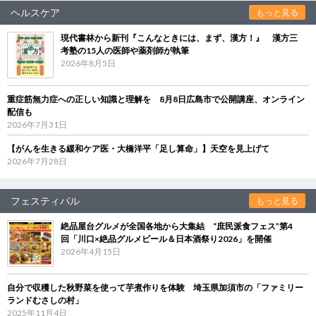
ヘルスケア
もっと見る
現代書林から新刊『こんなときには、まず、漢方！』 漢方三
考塾の15人の医師や薬剤師が執筆
2026年8月5日
重症筋無力症への正しい知識と理解を 8月8日広島市で公開講座、オンライン
配信も
2026年7月31日
【がんを生きる緩和ケア医・大橋洋平「足し算命」】天空を見上げて
2026年7月28日
フェスティバル
もっと見る
絶品屋台グルメが全国各地から大集結 “庶民派食フェス”第4
回「川口×絶品グルメビール＆日本酒祭り2026」を開催
2026年4月15日
自分で収穫した秋野菜を使って芋煮作りを体験 埼玉県加須市の「ファミリー
ランドむさしの村」
2025年11月4日