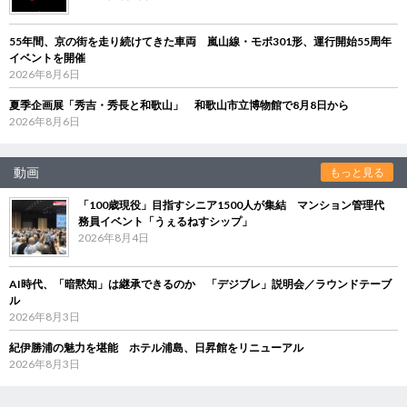
55年間、京の街を走り続けてきた車両 嵐山線・モボ301形、運行開始55周年
イベントを開催
2026年8月6日
夏季企画展「秀吉・秀長と和歌山」 和歌山市立博物館で8月8日から
2026年8月6日
動画
もっと見る
「100歳現役」目指すシニア1500人が集結 マンション管理代
務員イベント「うぇるねすシップ」
2026年8月4日
AI時代、「暗黙知」は継承できるのか 「デジブレ」説明会／ラウンドテーブ
ル
2026年8月3日
紀伊勝浦の魅力を堪能 ホテル浦島、日昇館をリニューアル
2026年8月3日