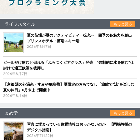
ライフスタイル
もっと見る
夏の苗場が夏のアクティビティー拡充へ 四季の各魅力を創出
プリンスホテル・苗場スキー場
2026年8月7日
ビールだけ飲むと倒れる「ふらつくビアグラス」発売 “強制的に水を飲む”仕
掛けで適正飲酒を後押し
2026年8月7日
【京都 湯の花温泉・すみや亀峰菴】夏限定のおもてなし「旅館で“涼”を楽しむ
夏の休日」8月末まで開催中
2026年8月6日
まめ学
もっと見る
写真に埋まっている位置情報はおっかないのか 【岡嶋教授の
デジタル指南】
2026年7月22日