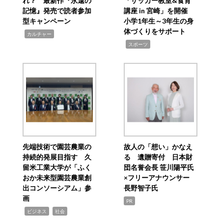
れ？ 最新作『永遠の
「サッカー教室&食育
記憶』発売で読者参加
講座 in 宮崎」を開催
型キャンペーン
小学1年生～3年生の身
体づくりをサポート
,
カルチャー
,
スポーツ
先端技術で園芸農業の
故人の「想い」かなえ
持続的発展目指す 久
る 遺贈寄付 日本財
留米工業大学が「ふく
団名誉会長 笹川陽平氏
おか未来型園芸農業創
×フリーアナウンサー
出コンソーシアム」参
長野智子氏
画
PR
,
,
ビジネス
社会