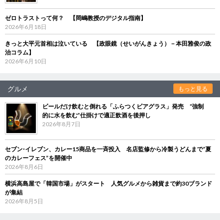
ゼロトラストって何？ 【岡嶋教授のデジタル指南】
2026年6月18日
きっと大平元首相は泣いている 【政眼鏡（せいがんきょう）－本田雅俊の政
治コラム】
2026年6月10日
グルメ
もっと見る
ビールだけ飲むと倒れる「ふらつくビアグラス」発売 “強制
的に水を飲む”仕掛けで適正飲酒を後押し
2026年8月7日
セブン‐イレブン、カレー15商品を一斉投入 名店監修から冷製うどんまで“夏
のカレーフェス”を開催中
2026年8月6日
横浜高島屋で「韓国市場」がスタート 人気グルメから雑貨まで約30ブランド
が集結
2026年8月5日