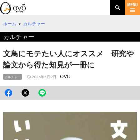
検
索
コ
ン
テ
ホーム
>
カルチャー
ン
カルチャー
ツ
へ
移
文鳥にモテたい人にオススメ 研究や
動
論文から得た知見が一冊に
OVO
2026年5月9日
カルチャー