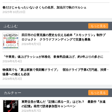
春だけじゃもったいないさくらの名所、加治川で秋のマルシェ
2025年10月23日
ふむふむ
もっと見る
四日市の公害克服の歴史を伝える絵本『スモックリン』制作プ
ロジェクト クラウドファンディングで支援を募集
2026年8月5日
「中東発」値上げラッシュが本格化 飲食料品値上げ、約3年ぶりの多さに
2026年8月4日
物価高でも「夏は家族で長距離ドライブ」 宿泊ドライブ予算4万円超、渋滞・
猛暑への備えも必須
2026年8月3日
カルチャー
もっと見る
東野圭吾が選んだ「記憶に残る一文」はどれ？ 最新作『永遠
の記憶』発売で読者参加型キャンペーン
2026年8月7日