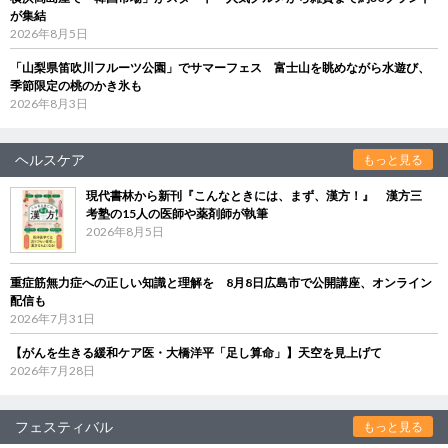
が集結
2026年8月5日
「山梨県笛吹川フルーツ公園」でサマーフェス 富士山を眺めながら水遊び、
季節限定の桃のかき氷も
2026年8月3日
ヘルスケア
もっと見る
現代書林から新刊『こんなときには、まず、漢方！』 漢方三
考塾の15人の医師や薬剤師が執筆
2026年8月5日
重症筋無力症への正しい知識と理解を 8月8日広島市で公開講座、オンライン
配信も
2026年7月31日
【がんを生きる緩和ケア医・大橋洋平「足し算命」】天空を見上げて
2026年7月28日
フェスティバル
もっと見る