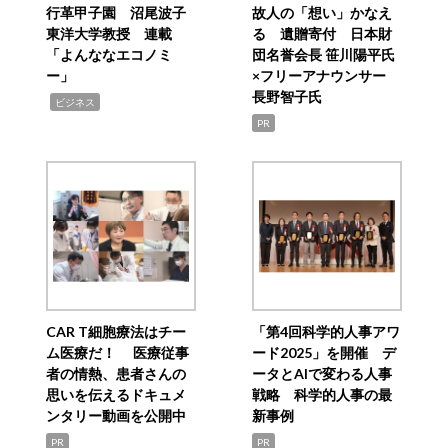
行革甲子園 沼尾波子
故人の「想い」かなえ
東洋大学教授 連載
る 遺贈寄付 日本財
「よんななエコノミ
団名誉会長 笹川陽平氏
ー」
×フリーアナウンサー
長野智子氏
,
ビジネス
PR
CAR T細胞療法はチー
「第4回科学的人事アワ
ム医療だ！ 医療従事
ード2025」を開催 デ
者の情熱、患者さんの
ータとAIで変わる人事
思いを伝えるドキュメ
戦略 科学的人事の最
ンタリー動画を公開中
新事例
PR
PR