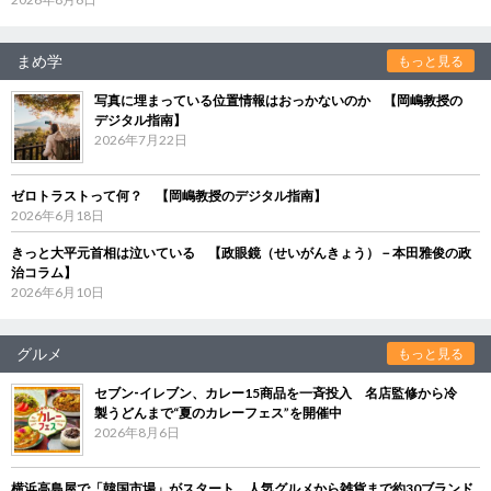
まめ学
もっと見る
写真に埋まっている位置情報はおっかないのか 【岡嶋教授の
デジタル指南】
2026年7月22日
ゼロトラストって何？ 【岡嶋教授のデジタル指南】
2026年6月18日
きっと大平元首相は泣いている 【政眼鏡（せいがんきょう）－本田雅俊の政
治コラム】
2026年6月10日
グルメ
もっと見る
セブン‐イレブン、カレー15商品を一斉投入 名店監修から冷
製うどんまで“夏のカレーフェス”を開催中
2026年8月6日
横浜高島屋で「韓国市場」がスタート 人気グルメから雑貨まで約30ブランド