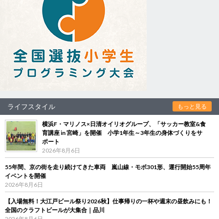
ライフスタイル
もっと見る
横浜F・マリノス×日清オイリオグループ、「サッカー教室&食
育講座 in 宮崎」を開催 小学1年生～3年生の身体づくりをサ
ポート
2026年8月6日
55年間、京の街を走り続けてきた車両 嵐山線・モボ301形、運行開始55周年
イベントを開催
2026年8月6日
【入場無料！大江戸ビール祭り2026秋】仕事帰りの一杯や週末の昼飲みにも！
全国のクラフトビールが大集合｜品川
2026年8月6日