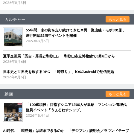
2026年8月3日
カルチャー
もっと見る
55年間、京の街を走り続けてきた車両 嵐山線・モボ301形、
運行開始55周年イベントを開催
2026年8月6日
夏季企画展「秀吉・秀長と和歌山」 和歌山市立博物館で8月8日から
2026年8月6日
日本史と世界史を旅するRPG 「時渡り」、iOS/Androidで配信開始
2026年8月6日
動画
もっと見る
「100歳現役」目指すシニア1500人が集結 マンション管理代
務員イベント「うぇるねすシップ」
2026年8月4日
AI時代、「暗黙知」は継承できるのか 「デジブレ」説明会／ラウンドテーブ