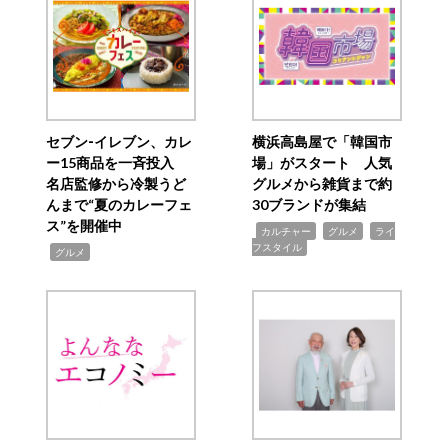
セブン‐イレブン、カレ
横浜高島屋で「韓国市
ー15商品を一斉投入
場」がスタート 人気
名店監修から冷製うど
グルメから雑貨まで約
んまで“夏のカレーフェ
30ブランドが集結
ス”を開催中
,
,
,
カルチャー
グルメ
ライ
フスタイル
,
グルメ