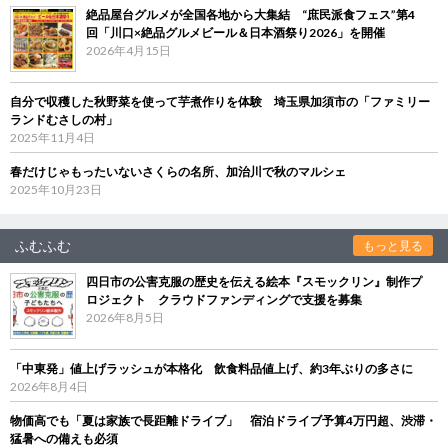
絶品屋台グルメが全国各地から大集結 “庶民派食フェス”第4
回「川口×絶品グルメビール＆日本酒祭り2026」を開催
2026年4月15日
自分で収穫した秋野菜を使って芋煮作りを体験 埼玉県加須市の「ファミリー
ランドむさしの村」
2025年11月4日
春だけじゃもったいないさくらの名所、加治川で秋のマルシェ
2025年10月23日
ふむふむ
もっと見る
四日市の公害克服の歴史を伝える絵本『スモックリン』制作プ
ロジェクト クラウドファンディングで支援を募集
2026年8月5日
「中東発」値上げラッシュが本格化 飲食料品値上げ、約3年ぶりの多さに
2026年8月4日
物価高でも「夏は家族で長距離ドライブ」 宿泊ドライブ予算4万円超、渋滞・
猛暑への備えも必須