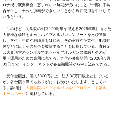
ロナ禍で演奏機会に恵まれない時期が続いたことで一部に不具
合が生じ、十分な演奏ができないことから現在使用を中止して
いるという。
このほど、同学院の創立120周年を迎える2028年度に向けた
大規模な修繕を企画。パイプオルガンコンサートを再び開催
し、学生・生徒や教職員をはじめ、その家族や卒業生、地域住
民などに広くその音色を披露することを目指している。寄付金
は大妻講堂のシンボルであるパイプオルガンの修繕とその活
用・運用のための費用に充てる。寄付の募集期間は2028年3月
31日まで。インターネットか各金融機関から申し込みできる。
受付金額は、個人5000円以上、法人30万円以上としている
が、各金額未満でもありがたくお受けいたします、としてい
る。詳細は
「大妻学院パイプオルガン再生プロジェクト募金」
ホームページ
に掲載している。