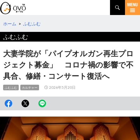
検
索
コ
ン
テ
ホーム
>
ふむふむ
ン
ふむふむ
ツ
へ
移
大妻学院が「パイプオルガン再生プロ
動
ジェクト募金」 コロナ禍の影響で不
具合、修繕・コンサート復活へ
2026年5月20日
ふむふむ
カルチャー