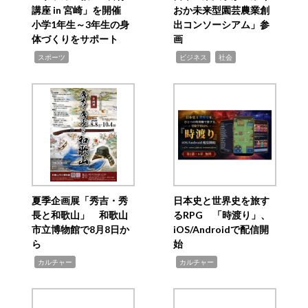
講座 in 宮崎」を開催
おか未来型園芸農業創
小学1年生～3年生の身
出コンソーシアム」参
体づくりをサポート
画
,
,
,
スポーツ
ビジネス
社会
夏季企画展「秀吉・秀
日本史と世界史を旅す
長と和歌山」 和歌山
るRPG 「時渡り」、
市立博物館で8月8日か
iOS/Androidで配信開
ら
始
,
,
カルチャー
カルチャー