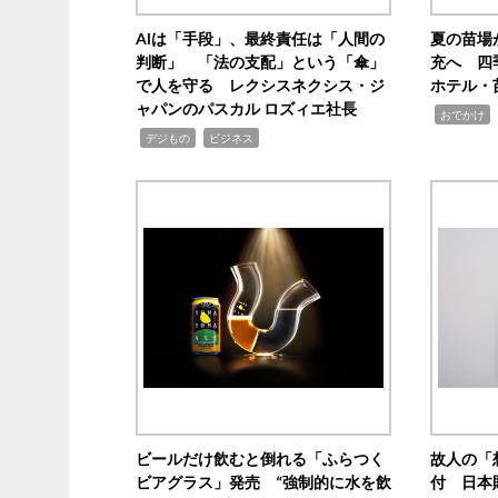
AIは「手段」、最終責任は「人間の
夏の苗場
判断」 「法の支配」という「傘」
充へ 四
で人を守る レクシスネクシス・ジ
ホテル・
ャパンのパスカル ロズィエ社長
,
,
おでかけ
,
,
デジもの
ビジネス
ビールだけ飲むと倒れる「ふらつく
故人の「
ビアグラス」発売 “強制的に水を飲
付 日本