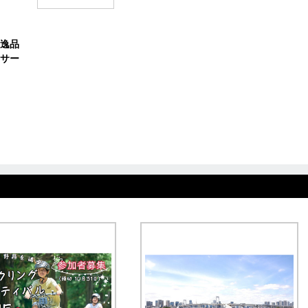
逸品
サー