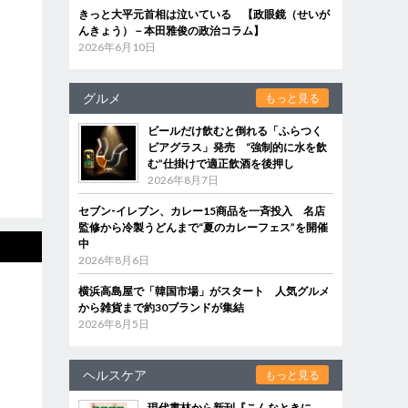
きっと大平元首相は泣いている 【政眼鏡（せいが
んきょう）－本田雅俊の政治コラム】
2026年6月10日
グルメ
もっと見る
ビールだけ飲むと倒れる「ふらつく
ビアグラス」発売 “強制的に水を飲
む”仕掛けで適正飲酒を後押し
2026年8月7日
セブン‐イレブン、カレー15商品を一斉投入 名店
監修から冷製うどんまで“夏のカレーフェス”を開催
中
2026年8月6日
横浜高島屋で「韓国市場」がスタート 人気グルメ
から雑貨まで約30ブランドが集結
2026年8月5日
ヘルスケア
もっと見る
現代書林から新刊『こんなときに