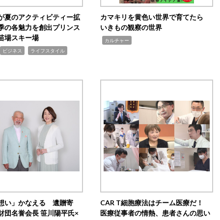
が夏のアクティビティー拡
カマキリを黄色い世界で育てたら
季の各魅力を創出プリンス
いきもの観察の世界
苗場スキー場
,
カルチャー
,
ビジネス
ライフスタイル
想い」かなえる 遺贈寄
CAR T細胞療法はチーム医療だ！
財団名誉会長 笹川陽平氏×
医療従事者の情熱、患者さんの思い