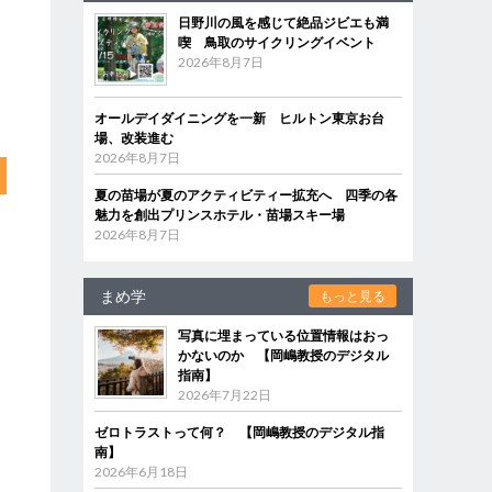
日野川の風を感じて絶品ジビエも満
喫 鳥取のサイクリングイベント
2026年8月7日
オールデイダイニングを一新 ヒルトン東京お台
場、改装進む
2026年8月7日
夏の苗場が夏のアクティビティー拡充へ 四季の各
魅力を創出プリンスホテル・苗場スキー場
2026年8月7日
まめ学
もっと見る
写真に埋まっている位置情報はおっ
かないのか 【岡嶋教授のデジタル
指南】
2026年7月22日
ゼロトラストって何？ 【岡嶋教授のデジタル指
南】
2026年6月18日