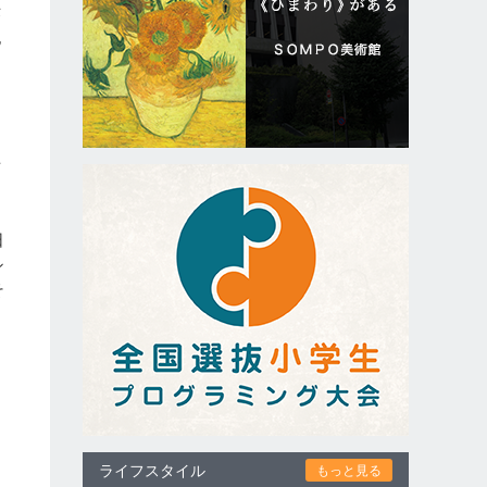
作
記
場
日
シ
そ
。
ライフスタイル
もっと見る