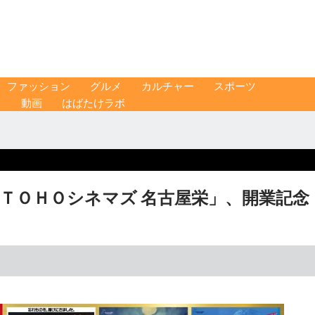
ファッション
グルメ
カルチャー
スポーツ
ス
動画
はばたけラボ
ＴＯＨＯシネマズ 名古屋栄」、開業記念