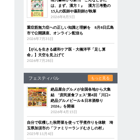
は、まず、漢方！』 漢方三考塾の
15人の医師や薬剤師が執筆
2026年8月5日
重症筋無力症への正しい知識と理解を 8月8日広島
市で公開講座、オンライン配信も
2026年7月31日
【がんを生きる緩和ケア医・大橋洋平「足し算
命」】天空を見上げて
2026年7月28日
フェスティバル
もっと見る
絶品屋台グルメが全国各地から大集
結 “庶民派食フェス”第4回「川口×
絶品グルメビール＆日本酒祭り
2026」を開催
2026年4月15日
自分で収穫した秋野菜を使って芋煮作りを体験 埼
玉県加須市の「ファミリーランドむさしの村」
2025年11月4日