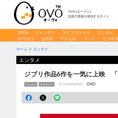
OVO [オーヴォ]
話題の情報を発信するサイト
コンテンツへ移動
検
SDGs
ジェンダー
ライフスタイル
エンタメ
索
おでかけ
まめ学
デジもの
ペット
ビジネ
ホーム
>
エンタメ
エンタメ
ジブリ作品6作を一気に上映 「
OVO
2026年6月8日
エンタメ
カルチャー