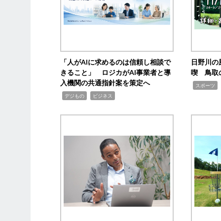
「人がAIに求めるのは信頼し相談で
日野川の
きること」 ロジカがAI事業者と導
喫 鳥取
入機関の共通指針案を策定へ
,
スポーツ
,
,
デジもの
ビジネス