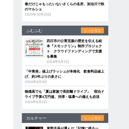
春だけじゃもったいないさくらの名所、加治川で秋
のマルシェ
2025年10月23日
ふむふむ
もっと見る
四日市の公害克服の歴史を伝える絵
本『スモックリン』制作プロジェク
ト クラウドファンディングで支援
を募集
2026年8月5日
「中東発」値上げラッシュが本格化 飲食料品値上
げ、約3年ぶりの多さに
2026年8月4日
物価高でも「夏は家族で長距離ドライブ」 宿泊ド
ライブ予算4万円超、渋滞・猛暑への備えも必須
2026年8月3日
カルチャー
もっと見る
東野圭吾が選んだ「記憶に残る一