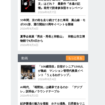
文」はどれ？ 最新作『永遠の記
憶』発売で読者参加型キャンペーン
2026年8月7日
55年間、京の街を走り続けてきた車両 嵐山線・モ
ボ301形、運行開始55周年イベントを開催
2026年8月6日
夏季企画展「秀吉・秀長と和歌山」 和歌山市立博
物館で8月8日から
2026年8月6日
動画
もっと見る
「100歳現役」目指すシニア1500人
が集結 マンション管理代務員イベ
ント「うぇるねすシップ」
2026年8月4日
AI時代、「暗黙知」は継承できるのか 「デジブ
レ」説明会／ラウンドテーブル
2026年8月3日
紀伊勝浦の魅力を堪能 ホテル浦島、日昇館をリニ