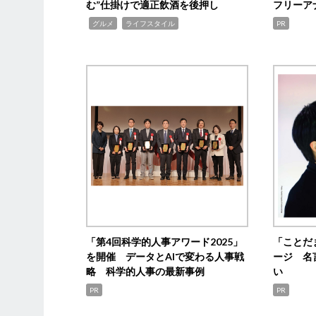
む”仕掛けで適正飲酒を後押し
フリーア
,
,
グルメ
ライフスタイル
PR
「第4回科学的人事アワード2025」
「ことだ
を開催 データとAIで変わる人事戦
ージ 名
略 科学的人事の最新事例
い
PR
PR