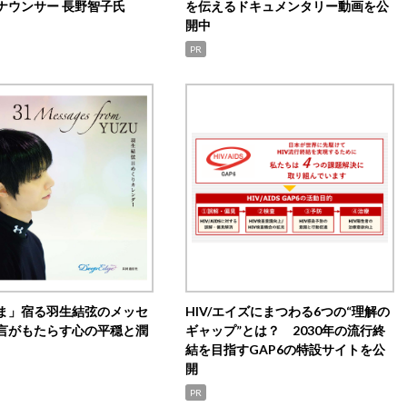
ナウンサー 長野智子氏
を伝えるドキュメンタリー動画を公
開中
PR
ま」宿る羽生結弦のメッセ
HIV/エイズにまつわる6つの“理解の
言がもたらす心の平穏と潤
ギャップ”とは？ 2030年の流行終
結を目指すGAP6の特設サイトを公
開
PR