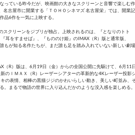
なっている昨今だが、映画館の大きなスクリーンと音響で楽しむ
）、名古屋市に開業する「ＴＯＨＯシネマズ 名古屋栄」では、開業
作品6作を一気に上映する。
のスクリーンをジブリが独占。上映されるのは、『となりのトト
、『耳をすませば』、『もののけ姫』のIMAX（R）版と通常版、
誰もが知る名作たちが、まだ誰も足を踏み入れていない新しい劇
X（R）版は、6月19日（金）からの全国公開に先駆けて、6月11
最新のＩＭＡＸ（R）レーザーシアターの革新的な4Kレーザー投影
なキキの表情、相棒の黒猫ジジのかわいらしい動き、美しい町並み、
る。まるで物語の世界に入り込んだかのような没入感を楽しめる