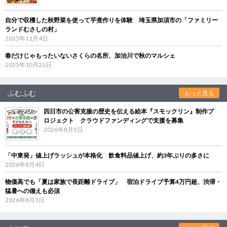
自分で収穫した秋野菜を使って芋煮作りを体験 埼玉県加須市の「ファミリー
ランドむさしの村」
2025年11月4日
春だけじゃもったいないさくらの名所、加治川で秋のマルシェ
2025年10月23日
ふむふむ
もっと見る
四日市の公害克服の歴史を伝える絵本『スモックリン』制作プ
ロジェクト クラウドファンディングで支援を募集
2026年8月5日
「中東発」値上げラッシュが本格化 飲食料品値上げ、約3年ぶりの多さに
2026年8月4日
物価高でも「夏は家族で長距離ドライブ」 宿泊ドライブ予算4万円超、渋滞・
猛暑への備えも必須
2026年8月3日