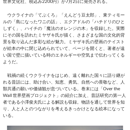
世界文化社、税込み2200円）が7月2日に発売される。
ウクライナの「てぶくろ」「えんどう豆太郎」、東ティモー
ルの「島になったワニの話」、エクアドルの「ハチドリのひと
しずく」、ハイチの「魔法のオレンジの木」を収録した。実際
にその国を訪れたミヤザキ氏が描く、さまざまな国の文化的背
景を取り込んだ多彩な絵が魅力。ミヤザキ氏の壁画のテイスト
が絵本の中に閉じ込められていて、ページを開くと、著者が遠
い国で壁に描いている時のエネルギーや空気まで伝わってくる
ようだ。
戦禍の続くウクライナをはじめ、遠く離れた国々に語り継が
れる昔話には、助け合い、知恵、勇気、自然への畏敬など、人
類共通の願いや価値観が息づいている。巻末には「Over the
Wall 世界壁画プロジェクト」の紹介に加え、昔話研究の第一人
者である小澤俊夫氏による解説も収録。物語を通して世界を知
り、人と人とのつながりを考えるきっかけとなる絵本になって
いる。