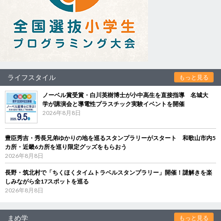
ライフスタイル
もっと見る
ノーベル賞受賞・白川英樹博士が小中高生を直接指導 名城大
学が講演会と導電性プラスチック実験イベントを開催
2026年8月8日
豊臣秀吉・秀長兄弟ゆかりの地を巡るスタンプラリーがスタート 和歌山市内5
カ所・近畿6カ所を巡り限定グッズをもらおう
2026年8月8日
長野・筑北村で「ちくほくタイムトラベルスタンプラリー」開催！謎解きを楽
しみながら全17スポットを巡る
2026年8月8日
まめ学
もっと見る