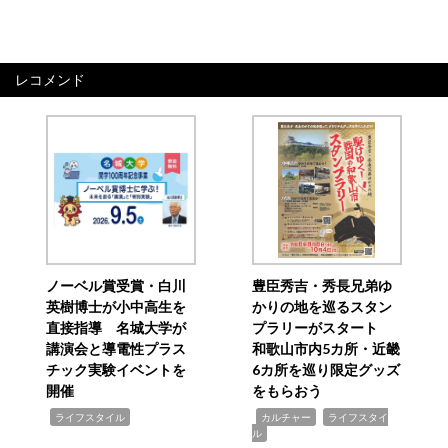
レコメンド
ノーベル賞受賞・白川
豊臣秀吉・秀長兄弟ゆ
英樹博士が小中高生を
かりの地を巡るスタン
直接指導 名城大学が
プラリーがスタート
講演会と導電性プラス
和歌山市内5カ所・近畿
チック実験イベントを
6カ所を巡り限定グッズ
開催
をもらおう
,
,
,
ライフスタイル
カルチャー
ライフスタイ
ル