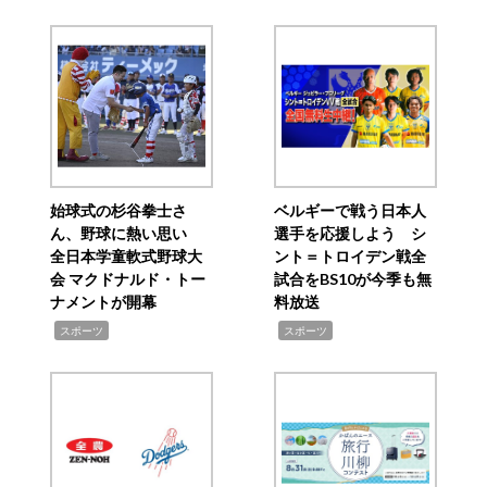
始球式の杉谷拳士さ
ベルギーで戦う日本人
ん、野球に熱い思い
選手を応援しよう シ
全日本学童軟式野球大
ント＝トロイデン戦全
会 マクドナルド・トー
試合をBS10が今季も無
ナメントが開幕
料放送
,
,
スポーツ
スポーツ