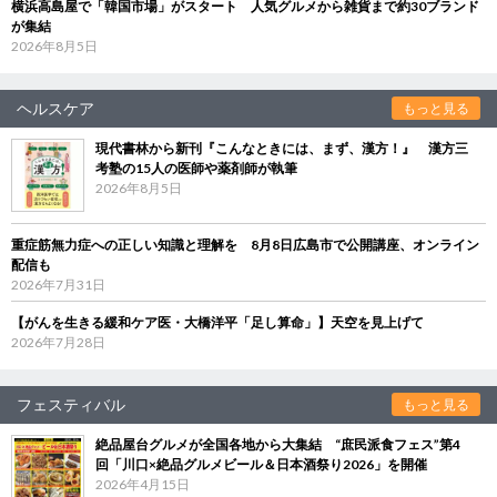
横浜高島屋で「韓国市場」がスタート 人気グルメから雑貨まで約30ブランド
が集結
2026年8月5日
ヘルスケア
もっと見る
現代書林から新刊『こんなときには、まず、漢方！』 漢方三
考塾の15人の医師や薬剤師が執筆
2026年8月5日
重症筋無力症への正しい知識と理解を 8月8日広島市で公開講座、オンライン
配信も
2026年7月31日
【がんを生きる緩和ケア医・大橋洋平「足し算命」】天空を見上げて
2026年7月28日
フェスティバル
もっと見る
絶品屋台グルメが全国各地から大集結 “庶民派食フェス”第4
回「川口×絶品グルメビール＆日本酒祭り2026」を開催
2026年4月15日