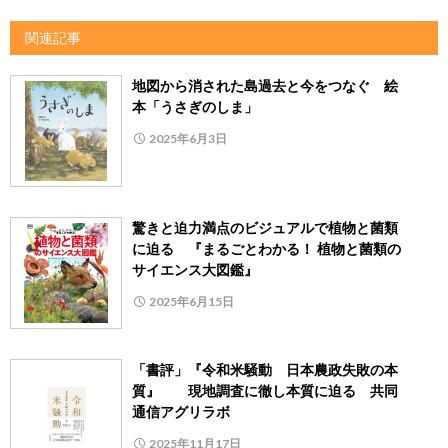
関連記事
地図から消された島過去と今をつなぐ 絵
本「うさぎのしま」
2025年6月3日
驚きと迫力満点のビジュアルで植物と菌類
に迫る 『まるごとわかる！ 植物と菌類の
サイエンス大図鑑』
2025年6月15日
「書評」『令和米騒動 日本農政失敗の本
質』 現地調査に徹し本質に迫る 共同
通信アグリラボ
2025年11月17日