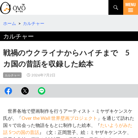
検
索
コ
ン
テ
ホーム
>
カルチャー
ン
カルチャー
ツ
へ
移
戦禍のウクライナからハイチまで 5
動
カ国の昔話を収録した絵本
2026年7月2日
カルチャー
世界各地で壁画制作を行うアーティスト・ミヤザキケンスケ
氏が、「
Over the Wall 世界壁画プロジェクト
」を通じて訪れた
国々で出会った物語をもとに制作した絵本、『
たいようがみた
話 5つの国の昔話
』（文：正岡慧子、絵：ミヤザキケンスケ、