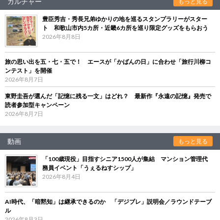
カルチャー
もっと見る
豊臣秀吉・秀長兄弟ゆかりの地を巡るスタンプラリーがスター
ト 和歌山市内5カ所・近畿6カ所を巡り限定グッズをもらおう
2026年8月8日
旅の思い出を五・七・五で！ エースが「かばんの日」に合わせ「旅行川柳コ
ンテスト」を開催
2026年8月7日
東野圭吾が選んだ「記憶に残る一文」はどれ？ 最新作『永遠の記憶』発売で
読者参加型キャンペーン
2026年8月7日
動画
もっと見る
「100歳現役」目指すシニア1500人が集結 マンション管理代
務員イベント「うぇるねすシップ」
2026年8月4日
AI時代、「暗黙知」は継承できるのか 「デジブレ」説明会／ラウンドテーブ
ル
2026年8月3日