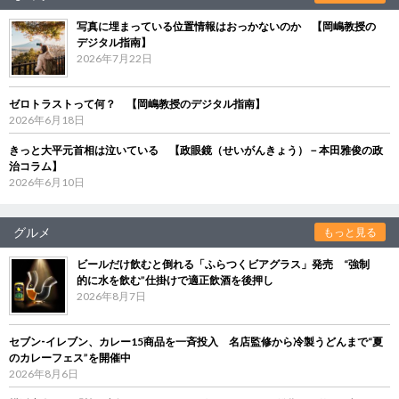
写真に埋まっている位置情報はおっかないのか 【岡嶋教授の
デジタル指南】
2026年7月22日
ゼロトラストって何？ 【岡嶋教授のデジタル指南】
2026年6月18日
きっと大平元首相は泣いている 【政眼鏡（せいがんきょう）－本田雅俊の政
治コラム】
2026年6月10日
グルメ
もっと見る
ビールだけ飲むと倒れる「ふらつくビアグラス」発売 “強制
的に水を飲む”仕掛けで適正飲酒を後押し
2026年8月7日
セブン‐イレブン、カレー15商品を一斉投入 名店監修から冷製うどんまで“夏
のカレーフェス”を開催中
2026年8月6日