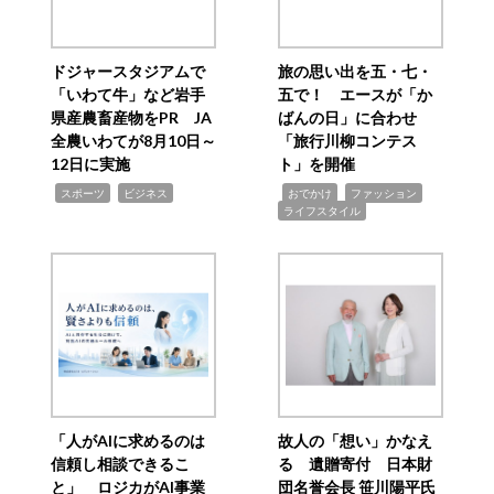
ドジャースタジアムで
旅の思い出を五・七・
「いわて牛」など岩手
五で！ エースが「か
県産農畜産物をPR JA
ばんの日」に合わせ
全農いわてが8月10日～
「旅行川柳コンテス
12日に実施
ト」を開催
,
,
,
,
,
スポーツ
ビジネス
おでかけ
ファッション
ライフスタイル
「人がAIに求めるのは
故人の「想い」かなえ
信頼し相談できるこ
る 遺贈寄付 日本財
と」 ロジカがAI事業
団名誉会長 笹川陽平氏