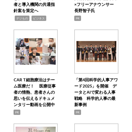
者と導入機関の共通指
×フリーアナウンサー
針案を策定へ
長野智子氏
,
,
デジもの
ビジネス
PR
CAR T細胞療法はチー
「第4回科学的人事アワ
ム医療だ！ 医療従事
ード2025」を開催 デ
者の情熱、患者さんの
ータとAIで変わる人事
思いを伝えるドキュメ
戦略 科学的人事の最
ンタリー動画を公開中
新事例
PR
PR