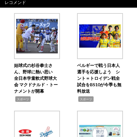
レコメンド
始球式の杉谷拳士さ
ベルギーで戦う日本人
ん、野球に熱い思い
選手を応援しよう シ
全日本学童軟式野球大
ント＝トロイデン戦全
会 マクドナルド・トー
試合をBS10が今季も無
ナメントが開幕
料放送
,
,
スポーツ
スポーツ