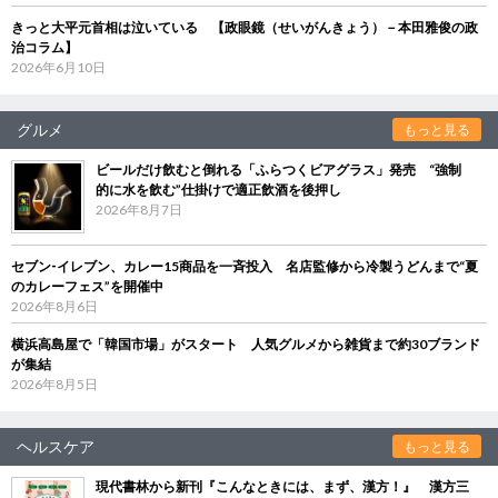
きっと大平元首相は泣いている 【政眼鏡（せいがんきょう）－本田雅俊の政
治コラム】
2026年6月10日
グルメ
もっと見る
ビールだけ飲むと倒れる「ふらつくビアグラス」発売 “強制
的に水を飲む”仕掛けで適正飲酒を後押し
2026年8月7日
セブン‐イレブン、カレー15商品を一斉投入 名店監修から冷製うどんまで“夏
のカレーフェス”を開催中
2026年8月6日
横浜高島屋で「韓国市場」がスタート 人気グルメから雑貨まで約30ブランド
が集結
2026年8月5日
ヘルスケア
もっと見る
現代書林から新刊『こんなときには、まず、漢方！』 漢方三