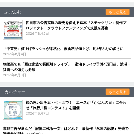
ふむふむ
もっと見る
四日市の公害克服の歴史を伝える絵本『スモックリン』制作プ
ロジェクト クラウドファンディングで支援を募集
2026年8月5日
「中東発」値上げラッシュが本格化 飲食料品値上げ、約3年ぶりの多さに
2026年8月4日
物価高でも「夏は家族で長距離ドライブ」 宿泊ドライブ予算4万円超、渋滞・
猛暑への備えも必須
2026年8月3日
カルチャー
もっと見る
旅の思い出を五・七・五で！ エースが「かばんの日」に合わ
せ「旅行川柳コンテスト」を開催
2026年8月7日
東野圭吾が選んだ「記憶に残る一文」はどれ？ 最新作『永遠の記憶』発売で
読者参加型キャンペーン