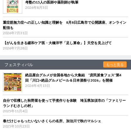
考塾の15人の医師や薬剤師が執筆
2026年8月5日
重症筋無力症への正しい知識と理解を 8月8日広島市で公開講座、オンライン
配信も
2026年7月31日
【がんを生きる緩和ケア医・大橋洋平「足し算命」】天空を見上げて
2026年7月28日
フェスティバル
もっと見る
絶品屋台グルメが全国各地から大集結 “庶民派食フェス”第4
回「川口×絶品グルメビール＆日本酒祭り2026」を開催
2026年4月15日
自分で収穫した秋野菜を使って芋煮作りを体験 埼玉県加須市の「ファミリー
ランドむさしの村」
2025年11月4日
春だけじゃもったいないさくらの名所、加治川で秋のマルシェ
2025年10月23日