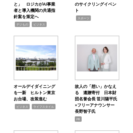
と」 ロジカがAI事業
のサイクリングイベン
者と導入機関の共通指
ト
針案を策定へ
,
スポーツ
,
,
デジもの
ビジネス
オールデイダイニング
故人の「想い」かなえ
を一新 ヒルトン東京
る 遺贈寄付 日本財
お台場、改装進む
団名誉会長 笹川陽平氏
×フリーアナウンサー
,
,
ビジネス
ライフスタイル
長野智子氏
PR