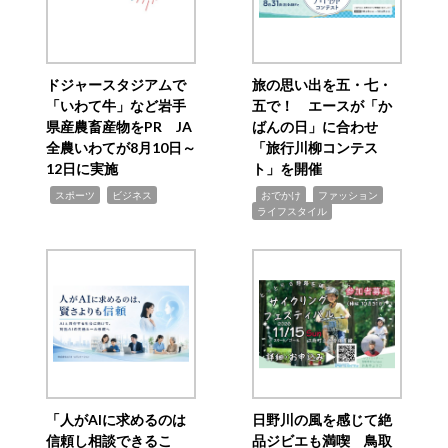
ドジャースタジアムで
旅の思い出を五・七・
「いわて牛」など岩手
五で！ エースが「か
県産農畜産物をPR JA
ばんの日」に合わせ
全農いわてが8月10日～
「旅行川柳コンテス
12日に実施
ト」を開催
,
,
,
,
,
スポーツ
ビジネス
おでかけ
ファッション
ライフスタイル
「人がAIに求めるのは
日野川の風を感じて絶
信頼し相談できるこ
品ジビエも満喫 鳥取