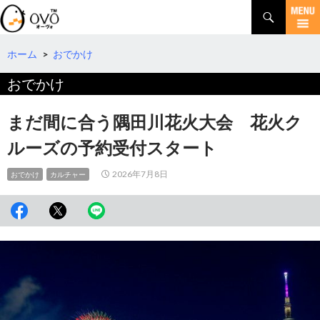
検
索
コ
ン
テ
ホーム
>
おでかけ
ン
おでかけ
ツ
へ
移
まだ間に合う隅田川花火大会 花火ク
動
ルーズの予約受付スタート
2026年7月8日
おでかけ
カルチャー