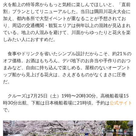
火を船上の特等席からもっと気軽に楽しんでほしいと、「直前
割」プランとしてリニューアルした。当日は隅田川花火大会に
加え、都内各所で大型イベントが重なることが予想されてお
り、周辺の交通機関・観覧エリアは例年以上の混雑が見込まれ
ている。地上の人混みを避けて、川面からゆったりと花火を楽
しみたい人におすすめだ。
食事やドリンクを省いたシンプル設計だからこそ、約21％の
オフ価格。お酒はもちろん、デパ地下のお弁当や手作りのおつ
まみなど、自由に持ち込んで楽しめる。屋根のないオープント
ップ船から見上げる花火は、さえぎるものがなくまさに圧巻
だ。
クルーズは7月25日（土）19時〜20時30分。高橋船着場15
時30分出航、下船は日本橋船着場に21時頃。予約は
公式サイト
で。