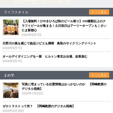
ライフスタイル
もっと見る
【入場無料！けやきひろば秋のビール祭り】300種類以上のク
ラフトビールが集まる！土日祝日はアーリーオープンも｜さい
たま新都心
2026年8月7日
日野川の風を感じて絶品ジビエも満喫 鳥取のサイクリングイベント
2026年8月7日
オールデイダイニングを一新 ヒルトン東京お台場、改装進む
2026年8月7日
まめ学
もっと見る
写真に埋まっている位置情報はおっかないのか 【岡嶋教授の
デジタル指南】
2026年7月22日
ゼロトラストって何？ 【岡嶋教授のデジタル指南】
2026年6月18日