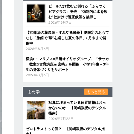
ビールだけ飲むと倒れる「ふらつく
ビアグラス」発売 “強制的に水を飲
む”仕掛けで適正飲酒を後押し
2026年8月7日
【京都 湯の花温泉・すみや亀峰菴】夏限定のおもて
なし「旅館で“涼”を楽しむ夏の休日」8月末まで開
催中
2026年8月6日
横浜F・マリノス×日清オイリオグループ、「サッカ
ー教室&食育講座 in 宮崎」を開催 小学1年生～3年
生の身体づくりをサポート
2026年8月6日
まめ学
もっと見る
写真に埋まっている位置情報はおっ
かないのか 【岡嶋教授のデジタル
指南】
2026年7月22日
ゼロトラストって何？ 【岡嶋教授のデジタル指