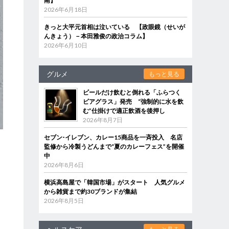
南】
2026年6月18日
きっと大平元首相は泣いている 【政眼鏡（せいが
んきょう）－本田雅俊の政治コラム】
2026年6月10日
グルメ
もっと見る
ビールだけ飲むと倒れる「ふらつく
ビアグラス」発売 “強制的に水を飲
む”仕掛けで適正飲酒を後押し
2026年8月7日
セブン‐イレブン、カレー15商品を一斉投入 名店
監修から冷製うどんまで“夏のカレーフェス”を開催
中
2026年8月6日
横浜高島屋で「韓国市場」がスタート 人気グルメ
から雑貨まで約30ブランドが集結
2026年8月5日