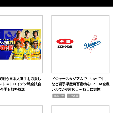
で戦う日本人選手を応援し
ドジャースタジアムで「いわて牛」
ント＝トロイデン戦全試合
など岩手県産農畜産物をPR JA全農
0が今季も無料放送
いわてが8月10日～12日に実施
,
,
スポーツ
ビジネス