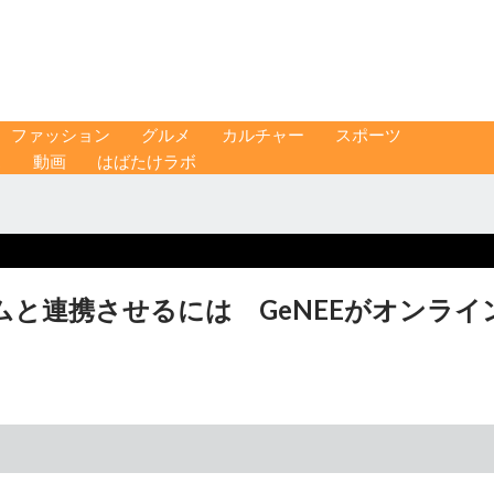
ファッション
グルメ
カルチャー
スポーツ
ス
動画
はばたけラボ
ムと連携させるには GeNEEがオンライ