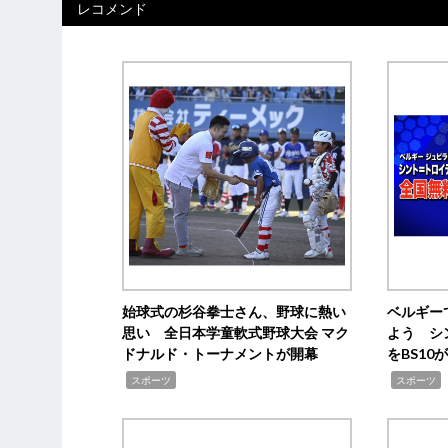
レコメンド
始球式の杉谷拳士さん、野球に熱い
ベルギー
思い 全日本学童軟式野球大会 マク
よう シ
ドナルド・トーナメントが開幕
をBS1
,
,
スポーツ
スポーツ