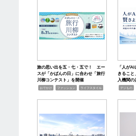
旅の思い出を五・七・五で！ エー
「人がA
スが「かばんの日」に合わせ「旅行
きること
川柳コンテスト」を開催
入機関の
,
,
,
,
,
おでかけ
ファッション
ライフスタイル
デジもの