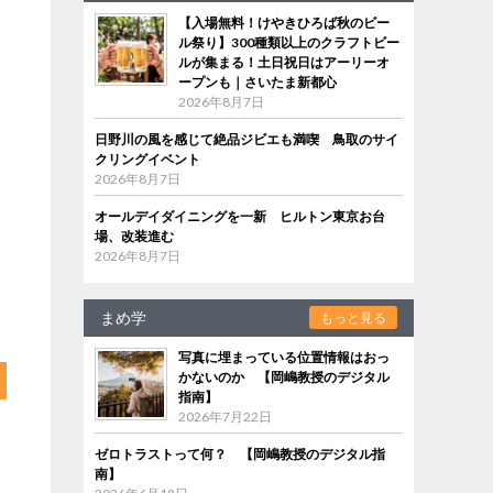
【入場無料！けやきひろば秋のビー
ル祭り】300種類以上のクラフトビー
ルが集まる！土日祝日はアーリーオ
ープンも｜さいたま新都心
2026年8月7日
日野川の風を感じて絶品ジビエも満喫 鳥取のサイ
クリングイベント
2026年8月7日
オールデイダイニングを一新 ヒルトン東京お台
場、改装進む
2026年8月7日
まめ学
もっと見る
写真に埋まっている位置情報はおっ
かないのか 【岡嶋教授のデジタル
指南】
2026年7月22日
ゼロトラストって何？ 【岡嶋教授のデジタル指
南】