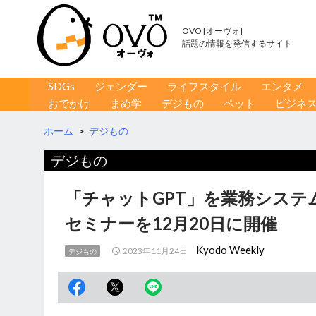
OVO [オーヴォ]
話題の情報を発信するサイト
コンテンツへ移動
検
SDGs
ジェンダー
ライフスタイル
エンタメ
索
おでかけ
まめ学
デジもの
ペット
ビジネ
ホーム
>
デジもの
デジもの
「チャットGPT」を業務システ
セミナーを12月20日に開催
Kyodo Weekly
2023年11月24日
デジもの