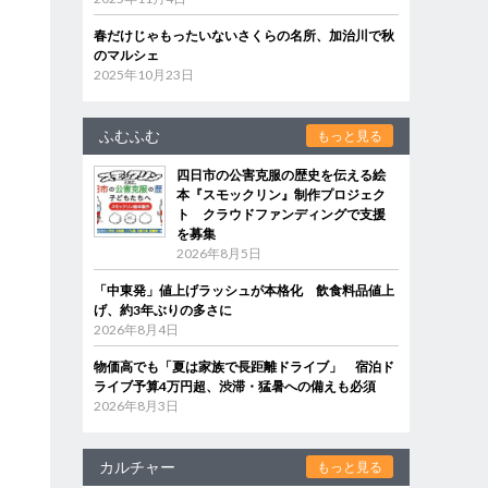
春だけじゃもったいないさくらの名所、加治川で秋
のマルシェ
2025年10月23日
ふむふむ
もっと見る
四日市の公害克服の歴史を伝える絵
本『スモックリン』制作プロジェク
ト クラウドファンディングで支援
を募集
2026年8月5日
「中東発」値上げラッシュが本格化 飲食料品値上
げ、約3年ぶりの多さに
2026年8月4日
物価高でも「夏は家族で長距離ドライブ」 宿泊ド
ライブ予算4万円超、渋滞・猛暑への備えも必須
2026年8月3日
カルチャー
もっと見る