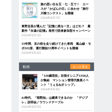
旅の思い出を五・七・五で！ エー
スが「かばんの日」に合わせ「旅行
川柳コンテスト」を開催
2026年8月7日
東野圭吾が選んだ「記憶に残る一文」はどれ？ 最
新作『永遠の記憶』発売で読者参加型キャンペーン
2026年8月7日
55年間、京の街を走り続けてきた車両 嵐山線・モ
ボ301形、運行開始55周年イベントを開催
2026年8月6日
動画
もっと見る
「100歳現役」目指すシニア1500人
が集結 マンション管理代務員イベ
ント「うぇるねすシップ」
2026年8月4日
AI時代、「暗黙知」は継承できるのか 「デジブ
レ」説明会／ラウンドテーブル
2026年8月3日