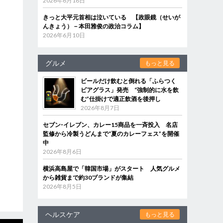
2026年6月18日
きっと大平元首相は泣いている 【政眼鏡（せいが
んきょう）－本田雅俊の政治コラム】
2026年6月10日
グルメ
もっと見る
ビールだけ飲むと倒れる「ふらつく
ビアグラス」発売 “強制的に水を飲
む”仕掛けで適正飲酒を後押し
2026年8月7日
セブン‐イレブン、カレー15商品を一斉投入 名店
監修から冷製うどんまで“夏のカレーフェス”を開催
中
2026年8月6日
横浜高島屋で「韓国市場」がスタート 人気グルメ
から雑貨まで約30ブランドが集結
2026年8月5日
ヘルスケア
もっと見る