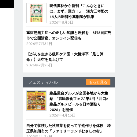
現代書林から新刊『こんなときに
は、まず、漢方！』 漢方三考塾の
15人の医師や薬剤師が執筆
2026年8月5日
重症筋無力症への正しい知識と理解を 8月8日広島
市で公開講座、オンライン配信も
2026年7月31日
【がんを生きる緩和ケア医・大橋洋平「足し算
命」】天空を見上げて
2026年7月28日
フェスティバル
もっと見る
絶品屋台グルメが全国各地から大集
結 “庶民派食フェス”第4回「川口×
絶品グルメビール＆日本酒祭り
2026」を開催
2026年4月15日
自分で収穫した秋野菜を使って芋煮作りを体験 埼
玉県加須市の「ファミリーランドむさしの村」
2025年11月4日