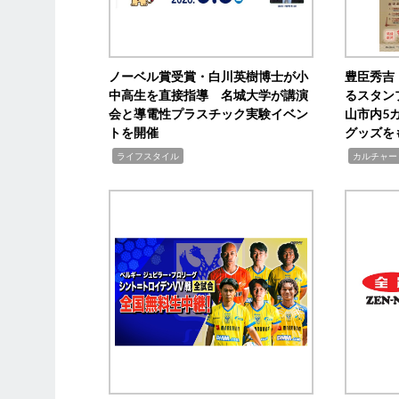
ノーベル賞受賞・白川英樹博士が小
豊臣秀吉
中高生を直接指導 名城大学が講演
るスタン
会と導電性プラスチック実験イベン
山市内5
トを開催
グッズを
,
,
ライフスタイル
カルチャー