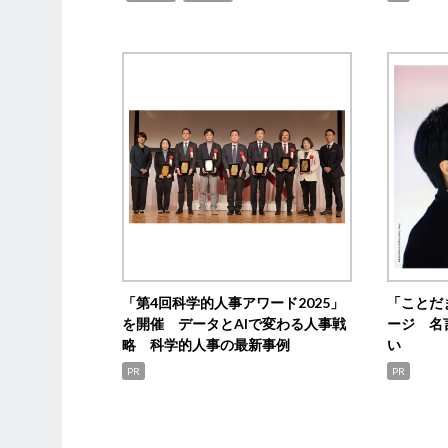
「第4回科学的人事アワード2025」
「ことだ
を開催 データとAIで変わる人事戦
ージ 名
略 科学的人事の最新事例
い
PR
PR