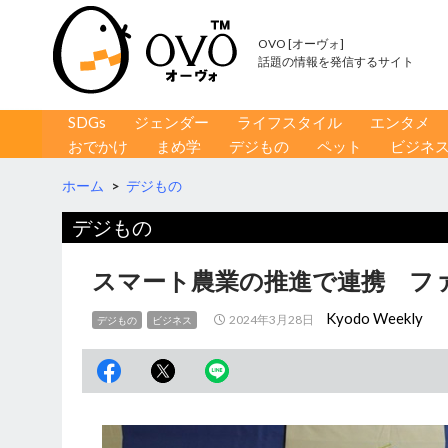
OVO [オーヴォ]
話題の情報を発信するサイト
コンテンツへ移動
検
SDGs
ジェンダー
ライフスタイル
エンタメ
索
おでかけ
まめ学
デジもの
ペット
ビジネ
ホーム
>
デジもの
デジもの
スマート農業の推進で連携 フ
Kyodo Weekly
2024年3月28日
デジもの
ビジネス