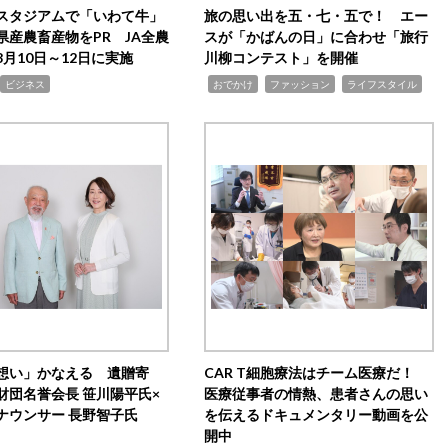
スタジアムで「いわて牛」
旅の思い出を五・七・五で！ エー
県産農畜産物をPR JA全農
スが「かばんの日」に合わせ「旅行
月10日～12日に実施
川柳コンテスト」を開催
,
,
,
ビジネス
おでかけ
ファッション
ライフスタイル
想い」かなえる 遺贈寄
CAR T細胞療法はチーム医療だ！
財団名誉会長 笹川陽平氏×
医療従事者の情熱、患者さんの思い
ナウンサー 長野智子氏
を伝えるドキュメンタリー動画を公
開中