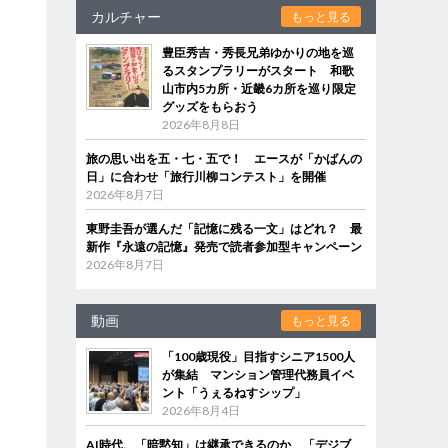
カルチャー
もっと見る
豊臣秀吉・秀長兄弟ゆかりの地を巡
るスタンプラリーがスタート 和歌
山市内5カ所・近畿6カ所を巡り限定
グッズをもらおう
2026年8月8日
旅の思い出を五・七・五で！ エースが「かばんの
日」に合わせ「旅行川柳コンテスト」を開催
2026年8月7日
東野圭吾が選んだ「記憶に残る一文」はどれ？ 最
新作『永遠の記憶』発売で読者参加型キャンペーン
2026年8月7日
動画
もっと見る
「100歳現役」目指すシニア1500人
が集結 マンション管理代務員イベ
ント「うぇるねすシップ」
2026年8月4日
AI時代、「暗黙知」は継承できるのか 「デジブ