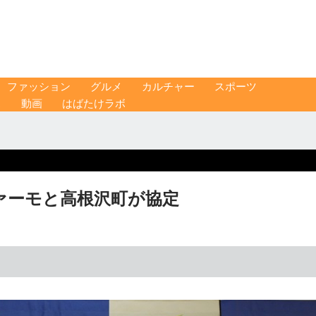
ファッション
グルメ
カルチャー
スポーツ
ス
動画
はばたけラボ
ァーモと高根沢町が協定