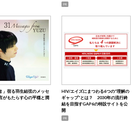
PR
ま」宿る羽生結弦のメッセ
HIV/エイズにまつわる6つの“理解の
言がもたらす心の平穏と潤
ギャップ”とは？ 2030年の流行終
結を目指すGAP6の特設サイトを公
開
PR