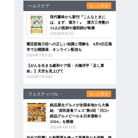
ヘルスケア
もっと見る
現代書林から新刊『こんなときに
は、まず、漢方！』 漢方三考塾の
15人の医師や薬剤師が執筆
2026年8月5日
重症筋無力症への正しい知識と理解を 8月8日広島
市で公開講座、オンライン配信も
2026年7月31日
【がんを生きる緩和ケア医・大橋洋平「足し算
命」】天空を見上げて
2026年7月28日
フェスティバル
もっと見る
絶品屋台グルメが全国各地から大集
結 “庶民派食フェス”第4回「川口×
絶品グルメビール＆日本酒祭り
2026」を開催
2026年4月15日
自分で収穫した秋野菜を使って芋煮作りを体験 埼