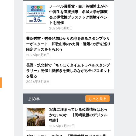
ノーベル賞受賞・白川英樹博士が小
中高生を直接指導 名城大学が講演
会と導電性プラスチック実験イベン
トを開催
2026年8月8日
豊臣秀吉・秀長兄弟ゆかりの地を巡るスタンプラリ
ーがスタート 和歌山市内5カ所・近畿6カ所を巡り
限定グッズをもらおう
2026年8月8日
長野・筑北村で「ちくほくタイムトラベルスタンプ
ラリー」開催！謎解きを楽しみながら全17スポット
を巡る
2026年8月8日
まめ学
もっと見る
写真に埋まっている位置情報はおっ
かないのか 【岡嶋教授のデジタル
指南】
2026年7月22日