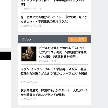
ゼロトラストって何？ 【岡嶋教授のデジタル指
南】
2026年6月18日
きっと大平元首相は泣いている 【政眼鏡（せいが
んきょう）－本田雅俊の政治コラム】
2026年6月10日
グルメ
もっと見る
ビールだけ飲むと倒れる「ふらつく
ビアグラス」発売 “強制的に水を飲
む”仕掛けで適正飲酒を後押し
2026年8月7日
セブン‐イレブン、カレー15商品を一斉投入 名店
監修から冷製うどんまで“夏のカレーフェス”を開催
中
2026年8月6日
横浜高島屋で「韓国市場」がスタート 人気グルメ
から雑貨まで約30ブランドが集結
2026年8月5日