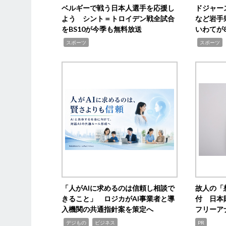
ベルギーで戦う日本人選手を応援し
ドジャー
よう シント＝トロイデン戦全試合
など岩手
をBS10が今季も無料放送
いわてが8
,
,
,
スポーツ
スポーツ
「人がAIに求めるのは信頼し相談で
故人の「
きること」 ロジカがAI事業者と導
付 日本
入機関の共通指針案を策定へ
フリーア
,
,
デジもの
ビジネス
PR