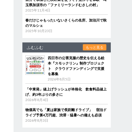
玉県加須市の「ファミリーランドむさしの村」
2025年11月4日
春だけじゃもったいないさくらの名所、加治川で秋
のマルシェ
2025年10月23日
ふむふむ
もっと見る
四日市の公害克服の歴史を伝える絵
本『スモックリン』制作プロジェク
ト クラウドファンディングで支援
を募集
2026年8月5日
「中東発」値上げラッシュが本格化 飲食料品値上
げ、約3年ぶりの多さに
2026年8月4日
物価高でも「夏は家族で長距離ドライブ」 宿泊ド
ライブ予算4万円超、渋滞・猛暑への備えも必須
2026年8月3日