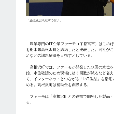
「連携協定締結式の様子」
農業専門のIT企業ファーモ（宇都宮市）はこのほ
を栃木県高根沢町と締結したと発表した。同社がこ
足などの課題解決を目指すとしている。
高根沢町では、ファーモが開発した水田の水位をイ
始。水位確認のため現場に赴く回数が減るなど省力
て、インターネットとつながる「IoT製品」を活
める。高根沢町は補助金を創設する。
ファーモは「高根沢町との連携で開発した製品・
る。