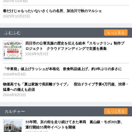
2025年11月4日
春だけじゃもったいないさくらの名所、加治川で秋のマルシェ
2025年10月23日
ふむふむ
もっと見る
四日市の公害克服の歴史を伝える絵本『スモックリン』制作プ
ロジェクト クラウドファンディングで支援を募集
2026年8月5日
「中東発」値上げラッシュが本格化 飲食料品値上げ、約3年ぶりの多さに
2026年8月4日
物価高でも「夏は家族で長距離ドライブ」 宿泊ドライブ予算4万円超、渋滞・
猛暑への備えも必須
2026年8月3日
カルチャー
もっと見る
55年間、京の街を走り続けてきた車両 嵐山線・モボ301形、
運行開始55周年イベントを開催