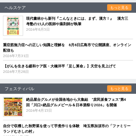
ヘルスケア
もっと見る
現代書林から新刊『こんなときには、まず、漢方！』 漢方三
考塾の15人の医師や薬剤師が執筆
2026年8月5日
重症筋無力症への正しい知識と理解を 8月8日広島市で公開講座、オンライン
配信も
2026年7月31日
【がんを生きる緩和ケア医・大橋洋平「足し算命」】天空を見上げて
2026年7月28日
フェスティバル
もっと見る
絶品屋台グルメが全国各地から大集結 “庶民派食フェス”第4
回「川口×絶品グルメビール＆日本酒祭り2026」を開催
2026年4月15日
自分で収穫した秋野菜を使って芋煮作りを体験 埼玉県加須市の「ファミリー
ランドむさしの村」