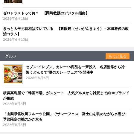
ゼロトラストって何？ 【岡嶋教授のデジタル指南】
2026年6月18日
きっと大平元首相は泣いている 【政眼鏡（せいがんきょう）－本田雅俊の政
治コラム】
2026年6月10日
グルメ
もっと見る
セブン‐イレブン、カレー15商品を一斉投入 名店監修から冷
製うどんまで“夏のカレーフェス”を開催中
2026年8月6日
横浜高島屋で「韓国市場」がスタート 人気グルメから雑貨まで約30ブランド
が集結
2026年8月5日
「山梨県笛吹川フルーツ公園」でサマーフェス 富士山を眺めながら水遊び、
季節限定の桃のかき氷も
2026年8月3日