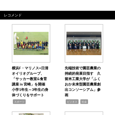
レコメンド
横浜F・マリノス×日清
先端技術で園芸農業の
オイリオグループ、
持続的発展目指す 久
「サッカー教室&食育
留米工業大学が「ふく
講座 in 宮崎」を開催
おか未来型園芸農業創
小学1年生～3年生の身
出コンソーシアム」参
体づくりをサポート
画
,
,
,
スポーツ
ビジネス
社会