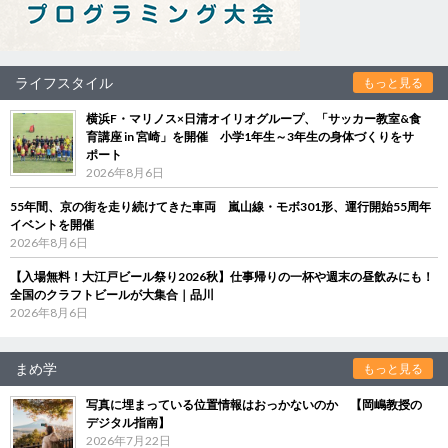
ライフスタイル
もっと見る
横浜F・マリノス×日清オイリオグループ、「サッカー教室&食
育講座 in 宮崎」を開催 小学1年生～3年生の身体づくりをサ
ポート
2026年8月6日
55年間、京の街を走り続けてきた車両 嵐山線・モボ301形、運行開始55周年
イベントを開催
2026年8月6日
【入場無料！大江戸ビール祭り2026秋】仕事帰りの一杯や週末の昼飲みにも！
全国のクラフトビールが大集合｜品川
2026年8月6日
まめ学
もっと見る
写真に埋まっている位置情報はおっかないのか 【岡嶋教授の
デジタル指南】
2026年7月22日