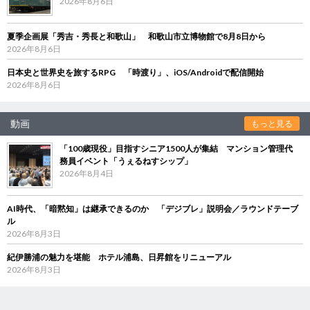
2026年8月6日
夏季企画展「秀吉・秀長と和歌山」 和歌山市立博物館で8月8日から
2026年8月6日
日本史と世界史を旅するRPG 「時渡り」、iOS/Androidで配信開始
2026年8月6日
動画
もっと見る
「100歳現役」目指すシニア1500人が集結 マンション管理代
務員イベント「うぇるねすシップ」
2026年8月4日
AI時代、「暗黙知」は継承できるのか 「デジブレ」説明会／ラウンドテーブ
ル
2026年8月3日
紀伊勝浦の魅力を堪能 ホテル浦島、日昇館をリニューアル
2026年8月3日