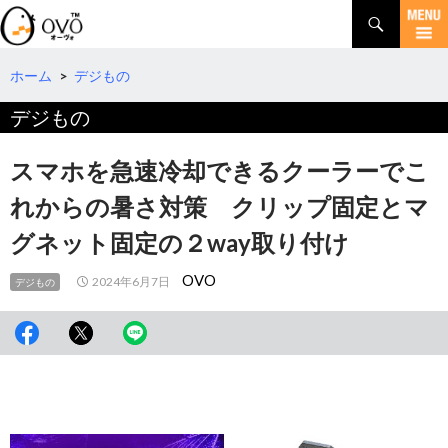
検
索
コ
ン
テ
ホーム
>
デジもの
ン
デジもの
ツ
へ
移
スマホを急速冷却できるクーラーでこ
動
れからの暑さ対策 クリップ固定とマ
グネット固定の２way取り付け
OVO
2024年6月7日
デジもの