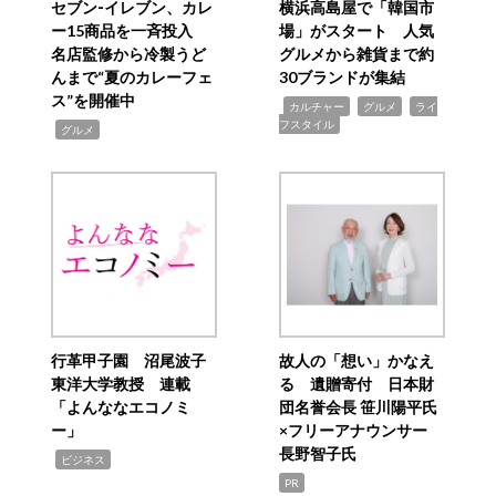
セブン‐イレブン、カレ
横浜高島屋で「韓国市
ー15商品を一斉投入
場」がスタート 人気
名店監修から冷製うど
グルメから雑貨まで約
んまで“夏のカレーフェ
30ブランドが集結
ス”を開催中
,
,
,
カルチャー
グルメ
ライ
フスタイル
,
グルメ
行革甲子園 沼尾波子
故人の「想い」かなえ
東洋大学教授 連載
る 遺贈寄付 日本財
「よんななエコノミ
団名誉会長 笹川陽平氏
ー」
×フリーアナウンサー
長野智子氏
,
ビジネス
PR