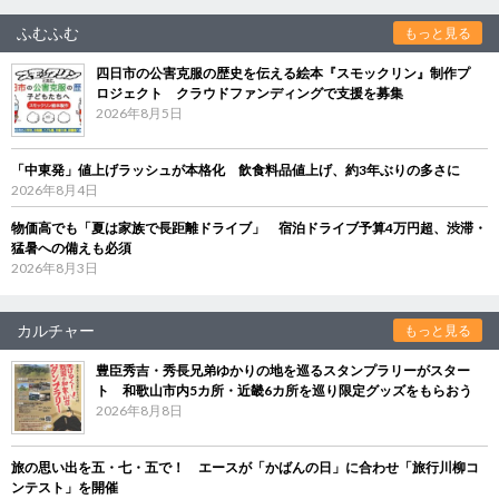
ふむふむ
もっと見る
四日市の公害克服の歴史を伝える絵本『スモックリン』制作プ
ロジェクト クラウドファンディングで支援を募集
2026年8月5日
「中東発」値上げラッシュが本格化 飲食料品値上げ、約3年ぶりの多さに
2026年8月4日
物価高でも「夏は家族で長距離ドライブ」 宿泊ドライブ予算4万円超、渋滞・
猛暑への備えも必須
2026年8月3日
カルチャー
もっと見る
豊臣秀吉・秀長兄弟ゆかりの地を巡るスタンプラリーがスター
ト 和歌山市内5カ所・近畿6カ所を巡り限定グッズをもらおう
2026年8月8日
旅の思い出を五・七・五で！ エースが「かばんの日」に合わせ「旅行川柳コ
ンテスト」を開催