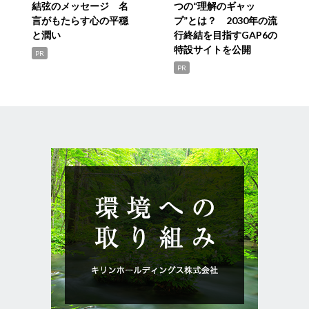
結弦のメッセージ 名
つの“理解のギャッ
言がもたらす心の平穏
プ”とは？ 2030年の流
と潤い
行終結を目指すGAP6の
特設サイトを公開
PR
PR