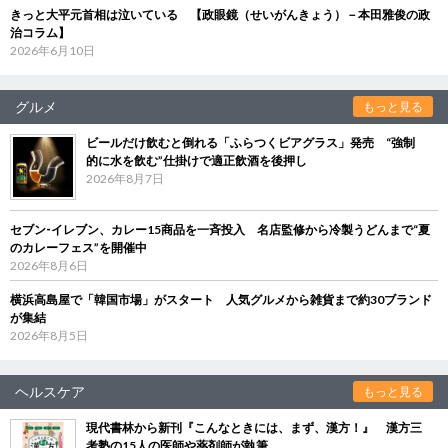
きっと大平元首相は泣いている 【政眼鏡（せいがんきょう）－本田雅俊の政
治コラム】
2026年6月10日
グルメ
もっと見る
ビールだけ飲むと倒れる「ふらつくビアグラス」発売 “強制
的に水を飲む”仕掛けで適正飲酒を後押し
2026年8月7日
セブン‐イレブン、カレー15商品を一斉投入 名店監修から冷製うどんまで“夏
のカレーフェス”を開催中
2026年8月6日
横浜高島屋で「韓国市場」がスタート 人気グルメから雑貨まで約30ブランド
が集結
2026年8月5日
ヘルスケア
もっと見る
現代書林から新刊『こんなときには、まず、漢方！』 漢方三
考塾の15人の医師や薬剤師が執筆