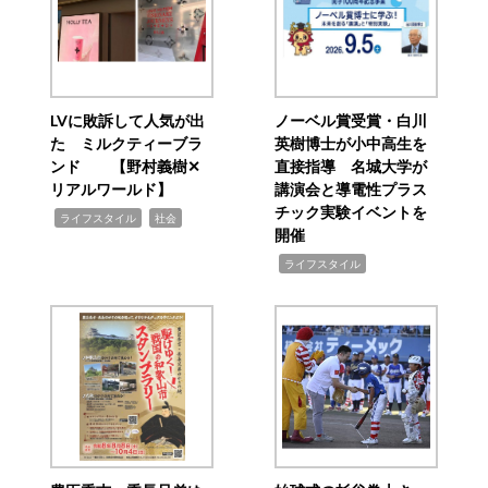
LVに敗訴して人気が出
ノーベル賞受賞・白川
た ミルクティーブラ
英樹博士が小中高生を
ンド 【野村義樹✕
直接指導 名城大学が
リアルワールド】
講演会と導電性プラス
チック実験イベントを
,
,
ライフスタイル
社会
開催
,
ライフスタイル