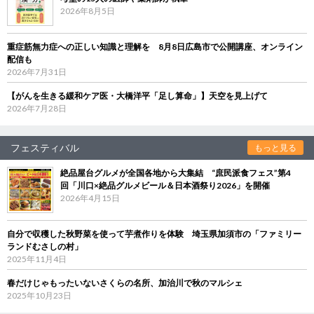
2026年8月5日
重症筋無力症への正しい知識と理解を 8月8日広島市で公開講座、オンライン
配信も
2026年7月31日
【がんを生きる緩和ケア医・大橋洋平「足し算命」】天空を見上げて
2026年7月28日
フェスティバル
もっと見る
絶品屋台グルメが全国各地から大集結 “庶民派食フェス”第4
回「川口×絶品グルメビール＆日本酒祭り2026」を開催
2026年4月15日
自分で収穫した秋野菜を使って芋煮作りを体験 埼玉県加須市の「ファミリー
ランドむさしの村」
2025年11月4日
春だけじゃもったいないさくらの名所、加治川で秋のマルシェ
2025年10月23日