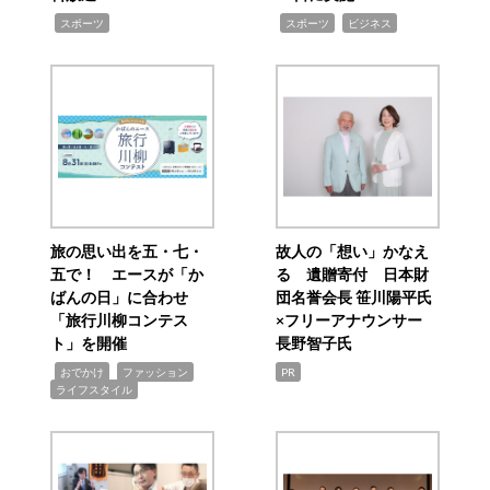
,
,
,
スポーツ
スポーツ
ビジネス
旅の思い出を五・七・
故人の「想い」かなえ
五で！ エースが「か
る 遺贈寄付 日本財
ばんの日」に合わせ
団名誉会長 笹川陽平氏
「旅行川柳コンテス
×フリーアナウンサー
ト」を開催
長野智子氏
,
,
,
おでかけ
ファッション
PR
ライフスタイル