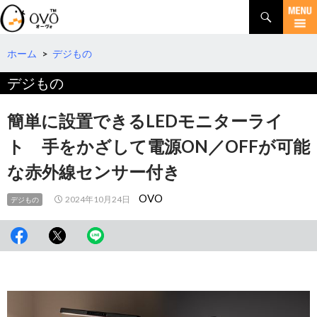
検
索
コ
ン
テ
ホーム
>
デジもの
ン
デジもの
ツ
へ
移
簡単に設置できるLEDモニターライ
動
ト 手をかざして電源ON／OFFが可能
な赤外線センサー付き
OVO
2024年10月24日
デジもの