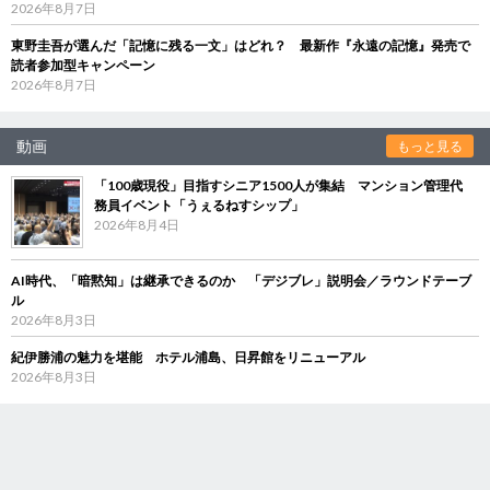
2026年8月7日
東野圭吾が選んだ「記憶に残る一文」はどれ？ 最新作『永遠の記憶』発売で
読者参加型キャンペーン
2026年8月7日
動画
もっと見る
「100歳現役」目指すシニア1500人が集結 マンション管理代
務員イベント「うぇるねすシップ」
2026年8月4日
AI時代、「暗黙知」は継承できるのか 「デジブレ」説明会／ラウンドテーブ
ル
2026年8月3日
紀伊勝浦の魅力を堪能 ホテル浦島、日昇館をリニューアル
2026年8月3日