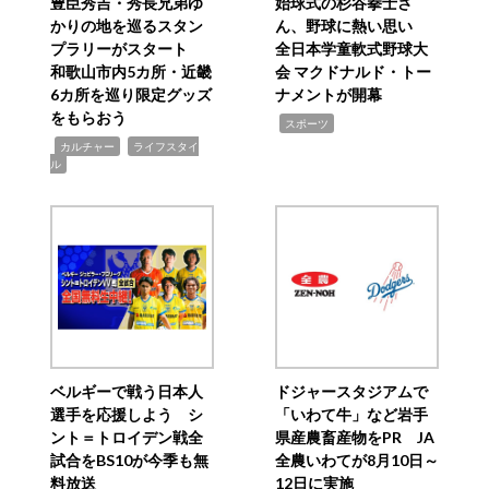
豊臣秀吉・秀長兄弟ゆ
始球式の杉谷拳士さ
かりの地を巡るスタン
ん、野球に熱い思い
プラリーがスタート
全日本学童軟式野球大
和歌山市内5カ所・近畿
会 マクドナルド・トー
6カ所を巡り限定グッズ
ナメントが開幕
をもらおう
,
スポーツ
,
,
カルチャー
ライフスタイ
ル
ベルギーで戦う日本人
ドジャースタジアムで
選手を応援しよう シ
「いわて牛」など岩手
ント＝トロイデン戦全
県産農畜産物をPR JA
試合をBS10が今季も無
全農いわてが8月10日～
料放送
12日に実施