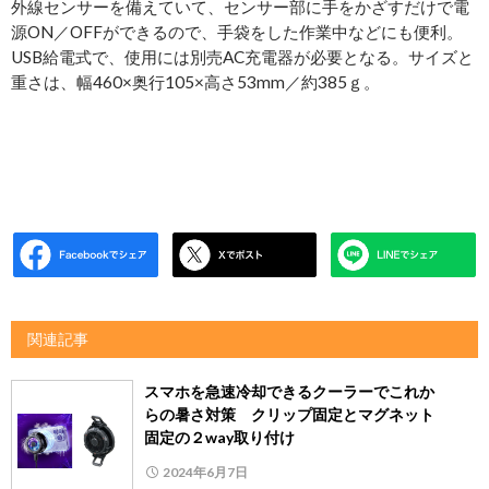
外線センサーを備えていて、センサー部に手をかざすだけで電
源ON／OFFができるので、手袋をした作業中などにも便利。
USB給電式で、使用には別売AC充電器が必要となる。サイズと
重さは、幅460×奥行105×高さ53mm／約385ｇ。
関連記事
スマホを急速冷却できるクーラーでこれか
らの暑さ対策 クリップ固定とマグネット
固定の２way取り付け
2024年6月7日