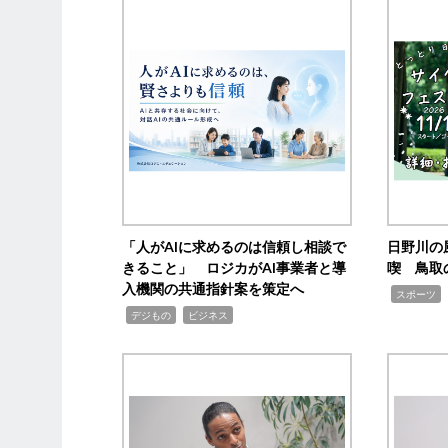
「人がAIに求めるのは信頼し相談で
日野川の
きること」 ロジカがAI事業者と導
喫 鳥取
入機関の共通指針案を策定へ
,
スポーツ
,
,
デジもの
ビジネス