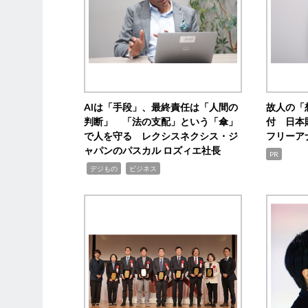
AIは「手段」、最終責任は「人間の
故人の「
判断」 「法の支配」という「傘」
付 日本
で人を守る レクシスネクシス・ジ
フリーア
ャパンのパスカル ロズィエ社長
PR
,
,
デジもの
ビジネス