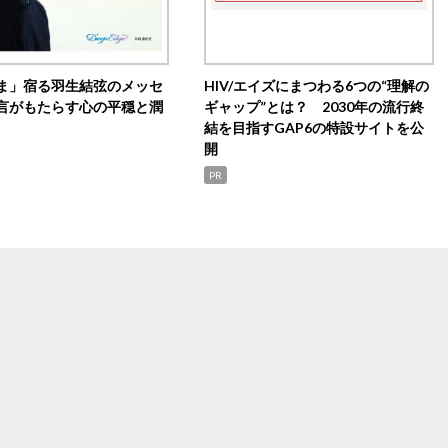
ま」宿る羽生結弦のメッセ
HIV/エイズにまつわる6つの“理解の
言がもたらす心の平穏と潤
ギャップ”とは？ 2030年の流行終
結を目指すGAP6の特設サイトを公
開
PR