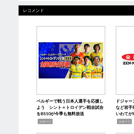
レコメンド
ベルギーで戦う日本人選手を応援し
ドジャー
よう シント＝トロイデン戦全試合
など岩手
をBS10が今季も無料放送
いわてが8
,
,
,
スポーツ
スポーツ