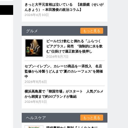
きっと大平元首相は泣いている 【政眼鏡（せいが
んきょう）－本田雅俊の政治コラム】
2026年6月10日
グルメ
もっと見る
ビールだけ飲むと倒れる「ふらつく
ビアグラス」発売 “強制的に水を飲
む”仕掛けで適正飲酒を後押し
2026年8月7日
セブン‐イレブン、カレー15商品を一斉投入 名店
監修から冷製うどんまで“夏のカレーフェス”を開催
中
2026年8月6日
横浜高島屋で「韓国市場」がスタート 人気グルメ
から雑貨まで約30ブランドが集結
2026年8月5日
ヘルスケア
もっと見る
現代書林から新刊『こんなときに