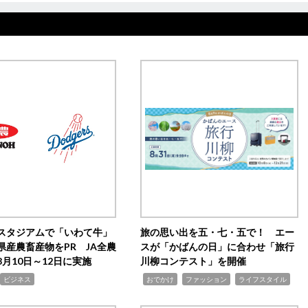
スタジアムで「いわて牛」
旅の思い出を五・七・五で！ エー
県産農畜産物をPR JA全農
スが「かばんの日」に合わせ「旅行
月10日～12日に実施
川柳コンテスト」を開催
,
,
,
ビジネス
おでかけ
ファッション
ライフスタイル