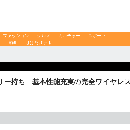
ファッション
グルメ
カルチャー
スポーツ
ス
動画
はばたけラボ
リー持ち 基本性能充実の完全ワイヤレ