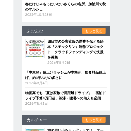
春だけじゃもったいないさくらの名所、加治川で秋
のマルシェ
2025年10月23日
ふむふむ
もっと見る
四日市の公害克服の歴史を伝える絵
本『スモックリン』制作プロジェク
ト クラウドファンディングで支援
を募集
2026年8月5日
「中東発」値上げラッシュが本格化 飲食料品値上
げ、約3年ぶりの多さに
2026年8月4日
物価高でも「夏は家族で長距離ドライブ」 宿泊ド
ライブ予算4万円超、渋滞・猛暑への備えも必須
2026年8月3日
カルチャー
もっと見る
旅の思い出を五・七・五で！ エー