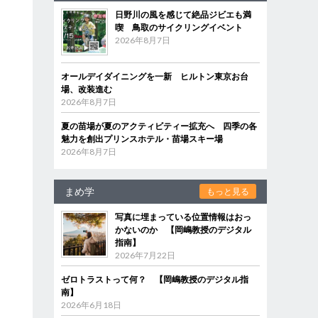
日野川の風を感じて絶品ジビエも満
喫 鳥取のサイクリングイベント
2026年8月7日
オールデイダイニングを一新 ヒルトン東京お台
場、改装進む
2026年8月7日
夏の苗場が夏のアクティビティー拡充へ 四季の各
魅力を創出プリンスホテル・苗場スキー場
2026年8月7日
まめ学
もっと見る
写真に埋まっている位置情報はおっ
かないのか 【岡嶋教授のデジタル
指南】
2026年7月22日
ゼロトラストって何？ 【岡嶋教授のデジタル指
南】
2026年6月18日