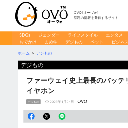
OVO [オーヴォ]
話題の情報を発信するサイト
コンテンツへ移動
検
SDGs
ジェンダー
ライフスタイル
エンタメ
索
おでかけ
まめ学
デジもの
ペット
ビジネ
ホーム
>
デジもの
デジもの
ファーウェイ史上最長のバッテ
イヤホン
OVO
2025年1月24日
デジもの