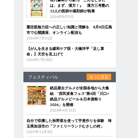
は、まず、漢方！』 漢方三考塾の
15人の医師や薬剤師が執筆
2026年8月5日
重症筋無力症への正しい知識と理解を 8月8日広島
市で公開講座、オンライン配信も
2026年7月31日
【がんを生きる緩和ケア医・大橋洋平「足し算
命」】天空を見上げて
2026年7月28日
フェスティバル
もっと見る
絶品屋台グルメが全国各地から大集
結 “庶民派食フェス”第4回「川口×
絶品グルメビール＆日本酒祭り
2026」を開催
2026年4月15日
自分で収穫した秋野菜を使って芋煮作りを体験 埼
玉県加須市の「ファミリーランドむさしの村」
2025年11月4日