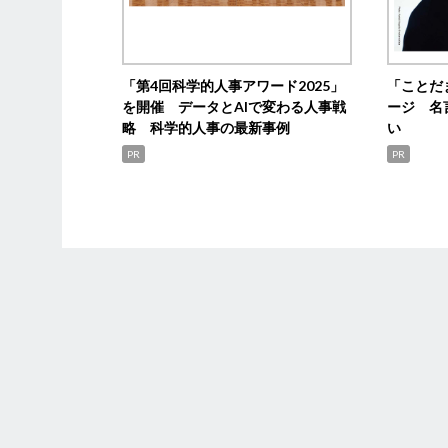
「第4回科学的人事アワード2025」
「ことだ
を開催 データとAIで変わる人事戦
ージ 名
略 科学的人事の最新事例
い
PR
PR