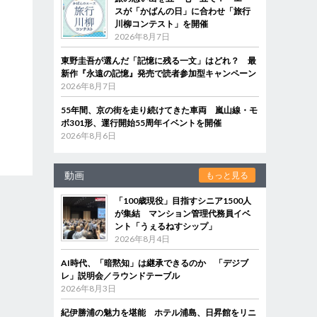
スが「かばんの日」に合わせ「旅行
川柳コンテスト」を開催
2026年8月7日
東野圭吾が選んだ「記憶に残る一文」はどれ？ 最
新作『永遠の記憶』発売で読者参加型キャンペーン
2026年8月7日
55年間、京の街を走り続けてきた車両 嵐山線・モ
ボ301形、運行開始55周年イベントを開催
2026年8月6日
動画
もっと見る
「100歳現役」目指すシニア1500人
が集結 マンション管理代務員イベ
ント「うぇるねすシップ」
2026年8月4日
AI時代、「暗黙知」は継承できるのか 「デジブ
レ」説明会／ラウンドテーブル
2026年8月3日
紀伊勝浦の魅力を堪能 ホテル浦島、日昇館をリニ