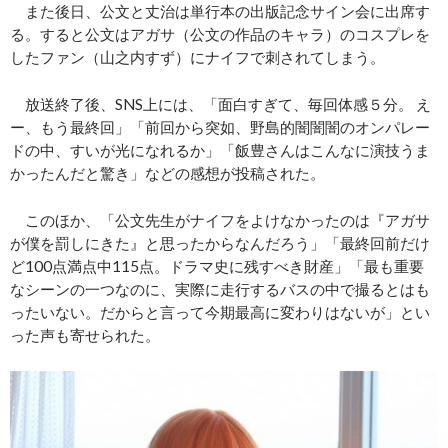
また後日、公文と丈治は単行本の出版記念サイン会に出席す
る。すると公文はアガサ（公文の作品のキャラ）のコスプレを
したファン（山之内すず）にナイフで刺されてしまう。
放送終了後、SNS上には、「面白すぎて、毎回体感５分。 え
ー、もう最終回」「前回から突如、野島的闇闇闇のオンパレー
ドの中、すいが光になれるか」「飯豊さんはこんなに演技うま
かったんだと驚き」などの感想が投稿された。
このほか、「公文先生がナイフをよけなかったのは『アガサ
が僕を罰しにきた』と思ったからなんだろう」「最終回前だけ
ど100点満点中115点。ドラマ史に残すべき財産」「最も重要
なシーンの一つなのに、実際に走行するバスの中で撮るとはも
ったいない。だからと言って今期最高に変わりはないが」とい
った声も寄せられた。