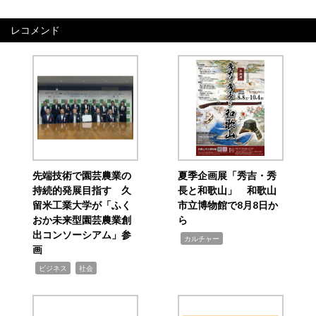
レコメンド
先端技術で園芸農業の
夏季企画展「秀吉・秀
持続的発展目指す 久
長と和歌山」 和歌山
留米工業大学が「ふく
市立博物館で8月8日か
おか未来型園芸農業創
ら
出コンソーシアム」参
,
カルチャー
画
,
,
ビジネス
社会