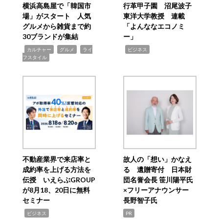
横浜高島屋で「韓国市
行革甲子園 沼尾波子
場」がスタート 人気
東洋大学教授 連載
グルメから雑貨まで約
「よんななエコノミ
30ブランドが集結
ー」
,
,
,
,
カルチャー
グルメ
ライ
ビジネス
フスタイル
不動産業界で来店率と
故人の「想い」かなえ
成約率を上げる方法を
る 遺贈寄付 日本財
伝授 いえらぶGROUP
団名誉会長 笹川陽平氏
が8月18、20日に無料
×フリーアナウンサー
セミナー
長野智子氏
,
ビジネス
PR