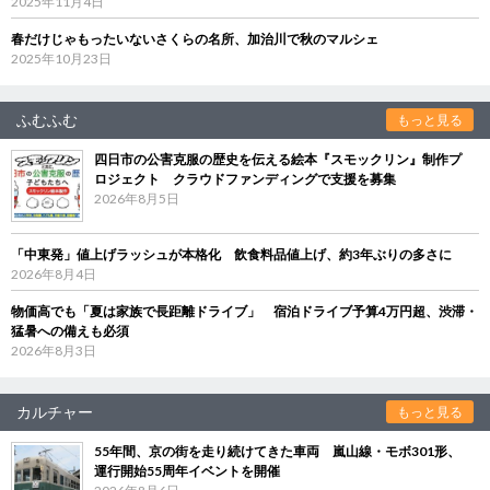
2025年11月4日
春だけじゃもったいないさくらの名所、加治川で秋のマルシェ
2025年10月23日
ふむふむ
もっと見る
四日市の公害克服の歴史を伝える絵本『スモックリン』制作プ
ロジェクト クラウドファンディングで支援を募集
2026年8月5日
「中東発」値上げラッシュが本格化 飲食料品値上げ、約3年ぶりの多さに
2026年8月4日
物価高でも「夏は家族で長距離ドライブ」 宿泊ドライブ予算4万円超、渋滞・
猛暑への備えも必須
2026年8月3日
カルチャー
もっと見る
55年間、京の街を走り続けてきた車両 嵐山線・モボ301形、
運行開始55周年イベントを開催