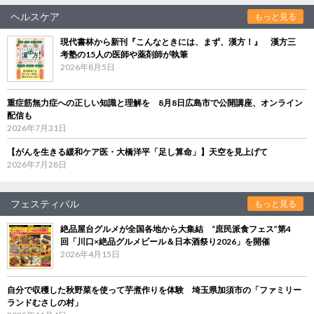
ヘルスケア
もっと見る
現代書林から新刊『こんなときには、まず、漢方！』 漢方三
考塾の15人の医師や薬剤師が執筆
2026年8月5日
重症筋無力症への正しい知識と理解を 8月8日広島市で公開講座、オンライン
配信も
2026年7月31日
【がんを生きる緩和ケア医・大橋洋平「足し算命」】天空を見上げて
2026年7月28日
フェスティバル
もっと見る
絶品屋台グルメが全国各地から大集結 “庶民派食フェス”第4
回「川口×絶品グルメビール＆日本酒祭り2026」を開催
2026年4月15日
自分で収穫した秋野菜を使って芋煮作りを体験 埼玉県加須市の「ファミリー
ランドむさしの村」