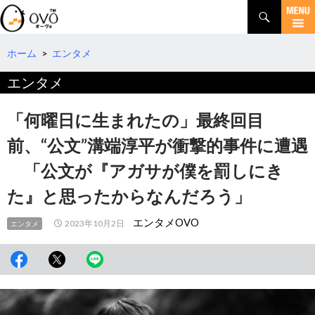
検
索
コ
ン
テ
ホーム
>
エンタメ
ン
エンタメ
ツ
へ
移
「何曜日に生まれたの」最終回目
動
前、“公文”溝端淳平が衝撃的事件に遭遇
「公文が『アガサが僕を罰しにき
た』と思ったからなんだろう」
エンタメOVO
2023年10月2日
エンタメ