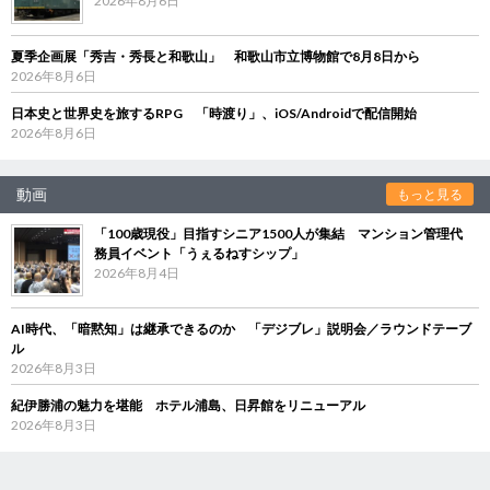
2026年8月6日
夏季企画展「秀吉・秀長と和歌山」 和歌山市立博物館で8月8日から
2026年8月6日
日本史と世界史を旅するRPG 「時渡り」、iOS/Androidで配信開始
2026年8月6日
動画
もっと見る
「100歳現役」目指すシニア1500人が集結 マンション管理代
務員イベント「うぇるねすシップ」
2026年8月4日
AI時代、「暗黙知」は継承できるのか 「デジブレ」説明会／ラウンドテーブ
ル
2026年8月3日
紀伊勝浦の魅力を堪能 ホテル浦島、日昇館をリニューアル
2026年8月3日