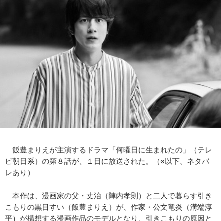
飯豊まりえが主演するドラマ「何曜日に生まれたの」（テレ
ビ朝日系）の第８話が、１日に放送された。（※以下、ネタバ
レあり）
本作は、漫画家の父・丈治（陣内孝則）と二人で暮らす引き
こもりの黒目すい（飯豊まりえ）が、作家・公文竜炎（溝端淳
平）が構想する漫画作品のモデルとなり、引きこもりの原因と