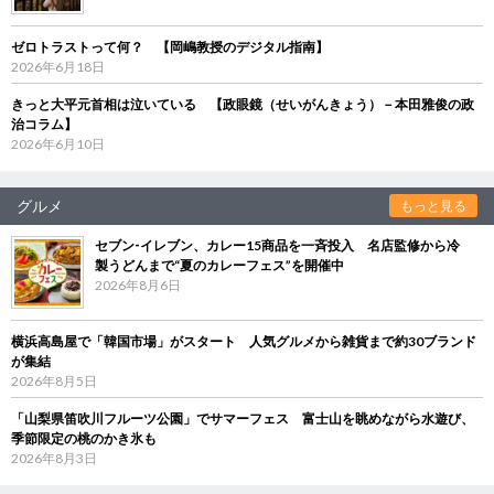
ゼロトラストって何？ 【岡嶋教授のデジタル指南】
2026年6月18日
きっと大平元首相は泣いている 【政眼鏡（せいがんきょう）－本田雅俊の政
治コラム】
2026年6月10日
グルメ
もっと見る
セブン‐イレブン、カレー15商品を一斉投入 名店監修から冷
製うどんまで“夏のカレーフェス”を開催中
2026年8月6日
横浜高島屋で「韓国市場」がスタート 人気グルメから雑貨まで約30ブランド
が集結
2026年8月5日
「山梨県笛吹川フルーツ公園」でサマーフェス 富士山を眺めながら水遊び、
季節限定の桃のかき氷も
2026年8月3日