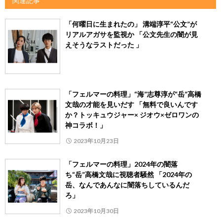
関連記事
「何曜日に生まれたの」 溝端淳平“公文”が
リアルアガサを監視か 「公文先生の闇が見
えそうなラストだった 」
「フェルマーの料理」“海”志尊淳が“岳”高橋
文哉の才能を見いだす 「無料で良いんです
か？トッキュウジャー× ジオウ×ゼロワンの
神コラボ！」
2023年10月23日
「フェルマーの料理」2024年の闇落
ち“岳”高橋文哉に視聴者騒然 「2024年の
岳、なんであんなに闇落ちしているんだ
ろ」
2023年10月30日