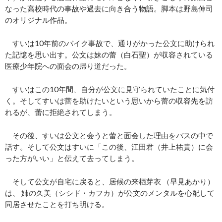
なった高校時代の事故や過去に向き合う物語。脚本は野島伸司
のオリジナル作品。
すいは10年前のバイク事故で、通りがかった公文に助けられ
た記憶を思い出す。公文は妹の蕾（白石聖）が収容されている
医療少年院への面会の帰り道だった。
すいはこの10年間、自分が公文に見守られていたことに気付
く。そしてすいは蕾を助けたいという思いから蕾の収容先を訪
れるが、蕾に拒絶されてしまう。
その後、すいは公文と会うと蕾と面会した理由をバスの中で
話す。そして公文はすいに「この後、江田君（井上祐貴）に会
った方がいい」と伝えて去ってしまう。
そして公文が自宅に戻ると、居候の来栖芽衣 （早見あかり）
は、 姉の久美（シシド・カフカ）が公文のメンタルを心配して
同居させたことを打ち明ける。