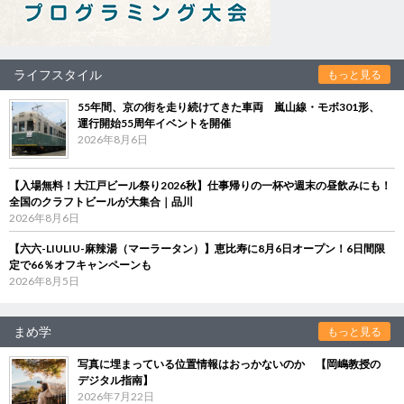
ライフスタイル
もっと見る
55年間、京の街を走り続けてきた車両 嵐山線・モボ301形、
運行開始55周年イベントを開催
2026年8月6日
【入場無料！大江戸ビール祭り2026秋】仕事帰りの一杯や週末の昼飲みにも！
全国のクラフトビールが大集合｜品川
2026年8月6日
【六六-LIULIU-麻辣湯（マーラータン）】恵比寿に8月6日オープン！6日間限
定で66％オフキャンペーンも
2026年8月5日
まめ学
もっと見る
写真に埋まっている位置情報はおっかないのか 【岡嶋教授の
デジタル指南】
2026年7月22日