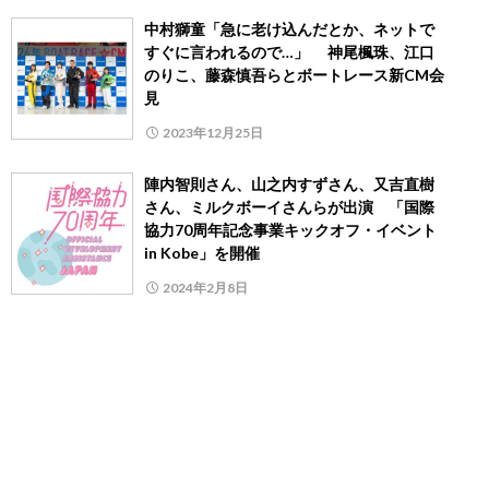
中村獅童「急に老け込んだとか、ネットで
すぐに言われるので…」 神尾楓珠、江口
のりこ、藤森慎吾らとボートレース新CM会
見
2023年12月25日
陣内智則さん、山之内すずさん、又吉直樹
さん、ミルクボーイさんらが出演 「国際
協力70周年記念事業キックオフ・イベント
in Kobe」を開催
2024年2月8日