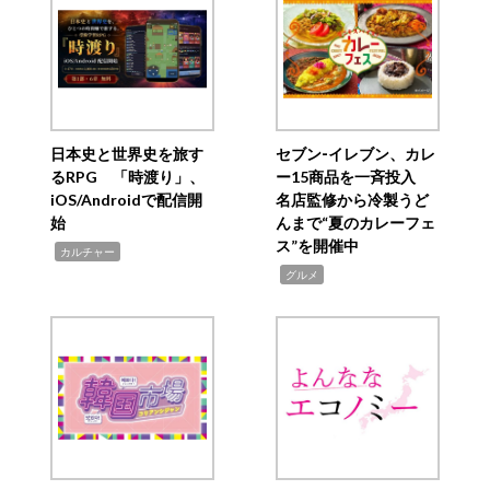
日本史と世界史を旅す
セブン‐イレブン、カレ
るRPG 「時渡り」、
ー15商品を一斉投入
iOS/Androidで配信開
名店監修から冷製うど
始
んまで“夏のカレーフェ
ス”を開催中
,
カルチャー
,
グルメ