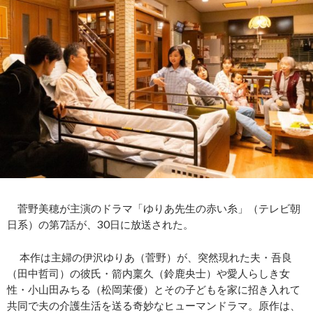
菅野美穂が主演のドラマ「ゆりあ先生の赤い糸」（テレビ朝
日系）の第7話が、30日に放送された。
本作は主婦の伊沢ゆりあ（菅野）が、突然現れた夫・吾良
（田中哲司）の彼氏・箭内稟久（鈴鹿央士）や愛人らしき女
性・⼩⼭⽥みちる（松岡茉優）とその子どもを家に招き入れて
共同で夫の介護生活を送る奇妙なヒューマンドラマ。原作は、