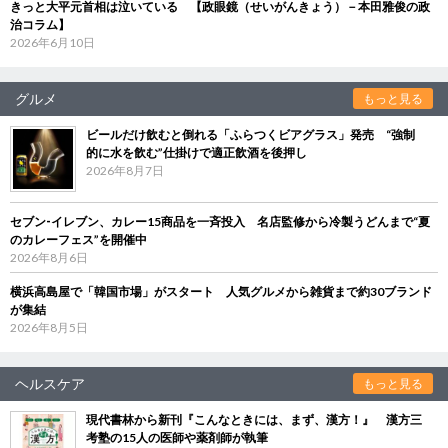
きっと大平元首相は泣いている 【政眼鏡（せいがんきょう）－本田雅俊の政
治コラム】
2026年6月10日
グルメ
もっと見る
ビールだけ飲むと倒れる「ふらつくビアグラス」発売 “強制
的に水を飲む”仕掛けで適正飲酒を後押し
2026年8月7日
セブン‐イレブン、カレー15商品を一斉投入 名店監修から冷製うどんまで“夏
のカレーフェス”を開催中
2026年8月6日
横浜高島屋で「韓国市場」がスタート 人気グルメから雑貨まで約30ブランド
が集結
2026年8月5日
ヘルスケア
もっと見る
現代書林から新刊『こんなときには、まず、漢方！』 漢方三
考塾の15人の医師や薬剤師が執筆