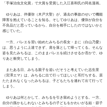
「手塚治虫文化賞」で大賞を受賞した入江喜和氏の同名漫画。
ゆりあは、伴優弥（木戸大聖）が、過去の事故のせいで機能
障害を抱えていることを知る。そしてゆりあは、優弥が自分を
不良品だと思っているから、自分を相手にしたのではないかと
感じていた。
一方、バレエを習い始めたみちるの長女・まに（白山乃愛）
は、思うように上達できず、肩を落として帰ってくる。そんな
姿を見たみちるは、このままバレエを続けさせるか否かで、ゆ
りあと衝突してしまう。
またある日、みちる親子を追いだそうと考えていた志生里
（宮澤エマ）は、みちるに出て行ってほしいと耳打ちする。居
たたまれなくなったみちるは、子どもたちを連れて出て行って
しまう。
ゆりあは何とかして、みちるを引き留めようとする。一方、
自分の孫かもしれないとみちるの子どもをかわいがる姑・節子