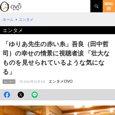
検
索
コ
ン
テ
ホーム
>
エンタメ
ン
エンタメ
ツ
へ
移
「ゆりあ先生の赤い糸」吾良（田中哲
動
司）の幸せの情景に視聴者涙 「壮大な
ものを見せられているような気にな
る」
エンタメOVO
2023年12月1日
エンタメ