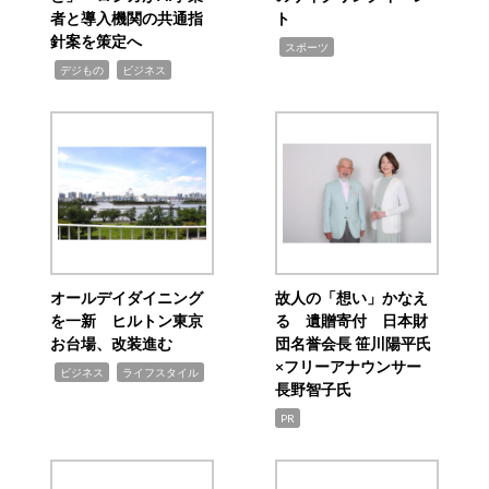
者と導入機関の共通指
ト
針案を策定へ
,
スポーツ
,
,
デジもの
ビジネス
オールデイダイニング
故人の「想い」かなえ
を一新 ヒルトン東京
る 遺贈寄付 日本財
お台場、改装進む
団名誉会長 笹川陽平氏
×フリーアナウンサー
,
,
ビジネス
ライフスタイル
長野智子氏
PR