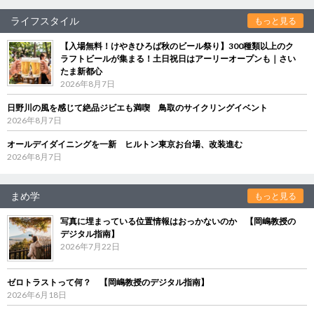
ライフスタイル
もっと見る
【入場無料！けやきひろば秋のビール祭り】300種類以上のク
ラフトビールが集まる！土日祝日はアーリーオープンも｜さい
たま新都心
2026年8月7日
日野川の風を感じて絶品ジビエも満喫 鳥取のサイクリングイベント
2026年8月7日
オールデイダイニングを一新 ヒルトン東京お台場、改装進む
2026年8月7日
まめ学
もっと見る
写真に埋まっている位置情報はおっかないのか 【岡嶋教授の
デジタル指南】
2026年7月22日
ゼロトラストって何？ 【岡嶋教授のデジタル指南】
2026年6月18日