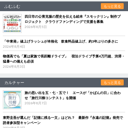
ふむふむ
もっと見る
四日市の公害克服の歴史を伝える絵本『スモックリン』制作プ
ロジェクト クラウドファンディングで支援を募集
2026年8月5日
「中東発」値上げラッシュが本格化 飲食料品値上げ、約3年ぶりの多さに
2026年8月4日
物価高でも「夏は家族で長距離ドライブ」 宿泊ドライブ予算4万円超、渋滞・
猛暑への備えも必須
2026年8月3日
カルチャー
もっと見る
旅の思い出を五・七・五で！ エースが「かばんの日」に合わ
せ「旅行川柳コンテスト」を開催
2026年8月7日
東野圭吾が選んだ「記憶に残る一文」はどれ？ 最新作『永遠の記憶』発売で
読者参加型キャンペーン
2026年8月7日