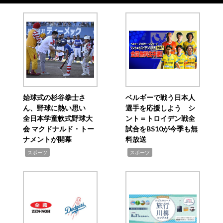
始球式の杉谷拳士さ
ベルギーで戦う日本人
ん、野球に熱い思い
選手を応援しよう シ
全日本学童軟式野球大
ント＝トロイデン戦全
会 マクドナルド・トー
試合をBS10が今季も無
ナメントが開幕
料放送
,
,
スポーツ
スポーツ