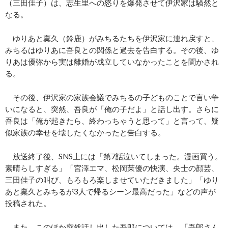
（三田佳子）は、志生里への怒りを爆発させて伊沢家は騒然と
なる。
ゆりあと稟久（鈴鹿）がみちるたちを伊沢家に連れ戻すと、
みちるはゆりあに吾良との関係と過去を告白する。その後、ゆ
りあは優弥から実は離婚が成立していなかったことを聞かされ
る。
その後、伊沢家の家族会議でみちるの子どものことで言い争
いになると、突然、吾良が「俺の子だよ」と話し出す。さらに
吾良は「俺が起きたら、終わっちゃうと思って」と言って、疑
似家族の幸せを壊したくなかったと告白する。
放送終了後、SNS上には「第7話泣いてしまった。漫画買う。
素晴らしすぎる」「宮澤エマ、松岡茉優の快演、央士の顔芸、
三田佳子の叫び、もろもろ楽しませていただきました」「ゆり
あと稟久とみちるが3人で帰るシーン最高だった」などの声が
投稿された。
また、このほか突然話し出した吾郎については、「吾郎さん