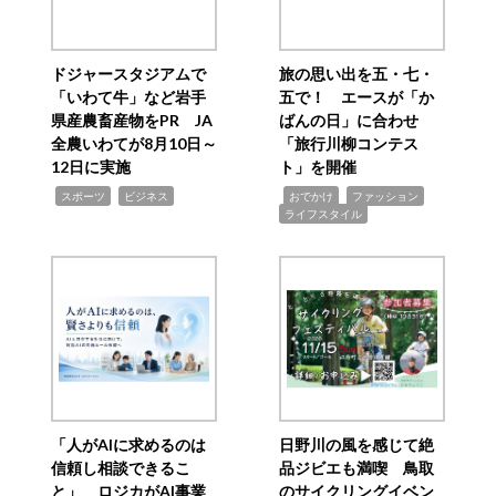
ドジャースタジアムで
旅の思い出を五・七・
「いわて牛」など岩手
五で！ エースが「か
県産農畜産物をPR JA
ばんの日」に合わせ
全農いわてが8月10日～
「旅行川柳コンテス
12日に実施
ト」を開催
,
,
,
,
,
スポーツ
ビジネス
おでかけ
ファッション
ライフスタイル
「人がAIに求めるのは
日野川の風を感じて絶
信頼し相談できるこ
品ジビエも満喫 鳥取
と」 ロジカがAI事業
のサイクリングイベン