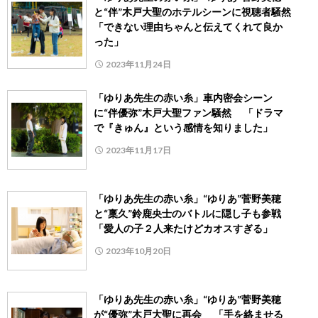
と“伴”木戸大聖のホテルシーンに視聴者騒然
「できない理由ちゃんと伝えてくれて良か
った」
2023年11月24日
「ゆりあ先生の赤い糸」車内密会シーン
に“伴優弥”木戸大聖ファン騒然 「ドラマ
で『きゅん』という感情を知りました」
2023年11月17日
「ゆりあ先生の赤い糸」“ゆりあ”菅野美穂
と“稟久”鈴鹿央士のバトルに隠し子も参戦
「愛人の子２人来たけどカオスすぎる」
2023年10月20日
「ゆりあ先生の赤い糸」“ゆりあ”菅野美穂
が“優弥”木戸大聖に再会 「手を絡ませる