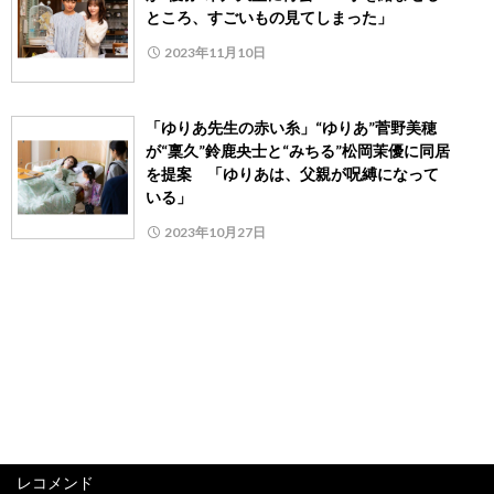
ところ、すごいもの見てしまった」
2023年11月10日
「ゆりあ先生の赤い糸」“ゆりあ”菅野美穂
が“稟久”鈴鹿央士と“みちる”松岡茉優に同居
を提案 「ゆりあは、父親が呪縛になって
いる」
2023年10月27日
レコメンド