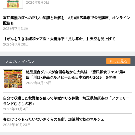
2026年8月5日
重症筋無力症への正しい知識と理解を 8月8日広島市で公開講座、オンライン
配信も
2026年7月31日
【がんを生きる緩和ケア医・大橋洋平「足し算命」】天空を見上げて
2026年7月28日
フェスティバル
もっと見る
絶品屋台グルメが全国各地から大集結 “庶民派食フェス”第4
回「川口×絶品グルメビール＆日本酒祭り2026」を開催
2026年4月15日
自分で収穫した秋野菜を使って芋煮作りを体験 埼玉県加須市の「ファミリー
ランドむさしの村」
2025年11月4日
春だけじゃもったいないさくらの名所、加治川で秋のマルシェ
2025年10月23日